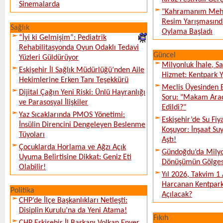
Sinemalarda
"Kahramanım Mehm
Resim Yarışmasında
Sağlık
Oylama Başladı
“İyi ki Gelmişim”: Pediatrik
Rehabilitasyonda Oyun Odaklı Tedavi
Güncel
Yüzleri Güldürüyor
Milyonluk İhale, S
Eskişehir İl Sağlık Müdürlüğü’nden Aile
Hizmet: Kentpark Ya
Hekimlerine Erken Tanı Teşekkürü
Meclis Üyesinden 
Dijital Çağın Yeni Riski: Ünlü Hayranlığı
Soru: "Makam Arac
ve Parasosyal İlişkiler
Edildi?"
Yaz Sıcaklarında PMOS Yönetimi:
Eskişehir’de Su Fiy
İnsülin Direncini Dengeleyen Beslenme
Koşuyor: İnşaat Suy
Tüyoları
Aştı!
Çocuklarda Horlama ve Ağzı Açık
Gündoğdu’da Milyo
Uyuma Belirtisine Dikkat: Geniz Eti
Dönüşümün Gölges
Olabilir!
Yıl 2026, Takvim 1
Harcanan Kentpark
Politika
Açılacak?
CHP’de İlçe Başkanlıkları Netleşti:
Disiplin Kurulu’na da Yeni Atama!
Fıkıh