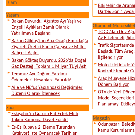
İslam
Eskişehir’de Arana
Darbe: Son 1 Ayda 
Yaşam
Bakan Duyurdu: Ağustos Ayı Yaşlı ve
Otomobil-Motorsikle
Engelli Aylıkları Zamlı Olarak
TOGG’dan Dev Ağu
Yatırılmaya Başlandı
Ay Ertelemeli, Sıfır 
Bakan Göktaş’tan Ana Ocağı Emirdağ’a
Trafik Sigortasınd
Ziyaret: Üretici Kadın Çarşısı ve Millet
Başladı: Tüm Araç 
Bahçesi Açıldı
İlgilendiriyor
Bakan Göktaş Duyurdu: 2026’da Doğal
Motosikletinizde 
Gaz Desteği Toplam 1 Milyar TL’yi Aştı
Kontrol Etmeniz G
Temmuz Ayı Doğum Yardımı
Araç Muayene Hizm
Ödemeleri Hesaplara Yatırıldı!
Dönem Başlıyor
Aile ve Nüfus Yapısındaki Değişimler
ÖTV’de Yeni Dönem
Düzenli Olarak İzlenecek
Model Seçeneklerin
Planlamayı Etkileye
Spor
Eskişehir’in Gururu Elif Ertek Millî
Magazin
Takım Kampına Davet Edildi!
Odunpazarı Beledi
Es-Es Kupaya 2. Eleme Turundan
Kamu Kurumlarına K
Katılıyor! İşte Oynanacak Tarihler