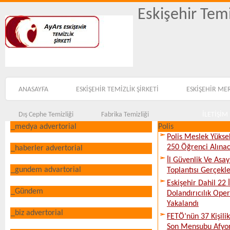
Eskişehir Temi
ANASAYFA
ESKİŞEHİR TEMİZLİK ŞİRKETİ
ESKİŞEHİR ME
Dış Cephe Temizliği
Fabrika Temizliği
İLETİŞİM
_medya advertorial
Polis
Polis Meslek Yükse
250 Öğrenci Alına
_haberler advertorial
İl Güvenlik Ve Asa
_gundem advartorial
Toplantısı Gerçekleş
Eskişehir Dahil 22 İ
_Gündem
Dolandırıcılık Ope
Yakalandı
_biz advertorial
FETÖ’nün 37 Kişili
Son Mensubu Afyon