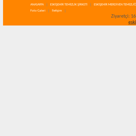
ANASAYFA
ESKİŞEHİR TEMİZLİK ŞİRKETİ
ESKİŞEHİR MERDİVEN TEMİZLİĞ
Foto Galeri
İletişim
Ziyaretçi: 1
esk