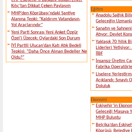
CHP Eskişehir İl Başkanı Volkan Enver
Kılıç’tan Dikkat Çeken Paylaşım
Eğitim
MHP’den Köprübaşı’ndaki Şantiye
Anadolu Sağlık Bili
Alanına Tepki: "Kaldırım Vatandaşın,
Geleceğin Uzmanlar
Yol Araçlarındır"
Sanatın ve Sahneni
Yeni Parti Sonrası Yeni Anket Özgür
Atıyor: Devlet Kon
Özel’i Üzecek: Oylardaki Son Durum
Yaklaşık 70 Yıllık 
İYİ Partili Ulucan’dan Katı Atık Bedeli
Liderleri Yetişiyor
Tepkisi: “Daha Önce Alınan Bedeller Ne
İİBF
Oldu?”
İnsansız Üretim Çağ
Fabrika Operatörle
Liselere Yerleşti
Açıklandı: Sınavlı
Doluluk
Ekonomi
Eskişehir’in Ekono
Geleceği Masaya Ya
MHP Buluştu
Belçika’dan Eskişeh
Köprüsü: Belediye 