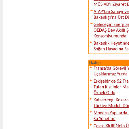
MÜSİAD’ı Ziyaret E
ATAP’tan Sanayi ve
Bakanlığı’na Üst D
Geleceğin Enerji Şe
OEDAŞ Dev Akıllı 
Konsorsiyumunda
Bakanlık Heyetinde
Soğan Hasadına Sa
Ekoloji
Fransa’da Görevli
Uçaklarımız Yurda
Eskişehir’de 52 Tr
Tutan Kızılinler Ma
Örnek Oldu
Kahverengi Kokarc
Türkiye Modeli Dü
Modern Yapılarda S
Su Yönetimi
Çevre Kirliliğinin