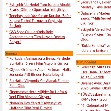
Şadırvanda Çekilen
Eskişehir’de Hedef Tam İsabet: Atıcılık
Medyayı İkiye Böl
Branşı Olimpik Sporcular Yetiştiriyor
Ünlüce’nin Maden 
Tepebaşı’nda Yaz Kur’an Kursları Zafer
Yağdı: "Milli Serve
Kupası Futbol Turnuvası Coşkuyla
Çıkılıyor"
Başladı
Eskişehir’de Yol Po
GSB Spor Okulları’nda Boks
“Vizyon Projesi” 
Antrenmanları Tüm Hızıyla Devam
Oldu!
Ediyor!
"Kukla Sendika" ve
İddiaları: Eskişehir
Sinema
Korkudan Animasyona Beyaz Perdede
Kültür-Sanat
Bu Hafta: 6 Yeni Film Vizyona Giriyor
Geleceğe Miras Pro
Gişede Örümcek-Adam Fırtınası: Hafta
Eser Daha: 37 Metr
Sonunda 718 Binden Fazla İzleyici
Açığa Çıkarıldı
Bu Hafta Vizyonda Yer Alacak Filmler
Diyanet Aylık Derg
Belli Oldu
2026 Sayıları Okur
Sinemaseverlere Müjde: Bu Hafta 6
TÜGVA Eskişehir, Ya
Yeni Film Vizyona Giriyor!
RAMS Park’taydı
Nolan’ın Dev Yapıtı "Odyssey" ve
46. Geleneksel Mih
Haftanın Tüm Yeni Filmleri
Kiraz Festivali Gerç