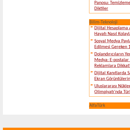
Panosu: Temizleme
Diktiler
Bilim-Teknoloji
Dijital Hesaplama 
Hayatı Nasıl Kolayl
Sosyal Medya Payl
Edilmesi Gereken 
Dolandırıcıların Ye
Medya: E-postalar 
Reklamlara Dikkat
Dijital Kanıtlarda S
Ekran Görüntüleri
Uluslararası Nükle
Olimpiyatı’nda Tür
AlfaTürk