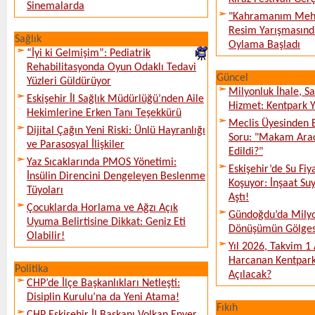
Sinemalarda
"Kahramanım Mehm
Resim Yarışmasında
Sağlık
Oylama Başladı
“İyi ki Gelmişim”: Pediatrik
Rehabilitasyonda Oyun Odaklı Tedavi
Güncel
Yüzleri Güldürüyor
Milyonluk İhale, S
Eskişehir İl Sağlık Müdürlüğü’nden Aile
Hizmet: Kentpark Ya
Hekimlerine Erken Tanı Teşekkürü
Meclis Üyesinden 
Dijital Çağın Yeni Riski: Ünlü Hayranlığı
Soru: "Makam Arac
ve Parasosyal İlişkiler
Edildi?"
Yaz Sıcaklarında PMOS Yönetimi:
Eskişehir’de Su Fiy
İnsülin Direncini Dengeleyen Beslenme
Koşuyor: İnşaat Suy
Tüyoları
Aştı!
Çocuklarda Horlama ve Ağzı Açık
Gündoğdu’da Milyo
Uyuma Belirtisine Dikkat: Geniz Eti
Dönüşümün Gölges
Olabilir!
Yıl 2026, Takvim 1
Harcanan Kentpark
Politika
Açılacak?
CHP’de İlçe Başkanlıkları Netleşti:
Disiplin Kurulu’na da Yeni Atama!
Fıkıh