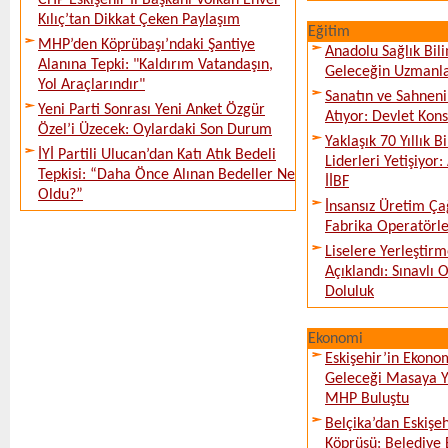
CHP Eskişehir İl Başkanı Volkan Enver
Kılıç’tan Dikkat Çeken Paylaşım
Eğitim
MHP’den Köprübaşı’ndaki Şantiye
Anadolu Sağlık Bili
Alanına Tepki: "Kaldırım Vatandaşın,
Geleceğin Uzmanlar
Yol Araçlarındır"
Sanatın ve Sahneni
Yeni Parti Sonrası Yeni Anket Özgür
Atıyor: Devlet Kon
Özel’i Üzecek: Oylardaki Son Durum
Yaklaşık 70 Yıllık 
İYİ Partili Ulucan’dan Katı Atık Bedeli
Liderleri Yetişiyor
Tepkisi: “Daha Önce Alınan Bedeller Ne
İİBF
Oldu?”
İnsansız Üretim Çağ
Fabrika Operatörle
Liselere Yerleşti
Açıklandı: Sınavlı
Doluluk
Ekonomi
Eskişehir’in Ekono
Geleceği Masaya Ya
MHP Buluştu
Belçika’dan Eskişeh
Köprüsü: Belediye 