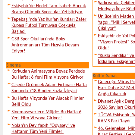
Şadırvanda Çekilen
Eskişehir’de Hedef Tam İsabet: Atıcılık
Medyayı İkiye Böl
Branşı Olimpik Sporcular Yetiştiriyor
Ünlüce’nin Maden 
Tepebaşı’nda Yaz Kur’an Kursları Zafer
Yağdı: "Milli Serve
Kupası Futbol Turnuvası Coşkuyla
Çıkılıyor"
Başladı
Eskişehir’de Yol Po
GSB Spor Okulları’nda Boks
“Vizyon Projesi” 
Antrenmanları Tüm Hızıyla Devam
Oldu!
Ediyor!
"Kukla Sendika" ve
İddiaları: Eskişehir
Sinema
Korkudan Animasyona Beyaz Perdede
Kültür-Sanat
Bu Hafta: 6 Yeni Film Vizyona Giriyor
Geleceğe Miras Pro
Gişede Örümcek-Adam Fırtınası: Hafta
Eser Daha: 37 Metr
Sonunda 718 Binden Fazla İzleyici
Açığa Çıkarıldı
Bu Hafta Vizyonda Yer Alacak Filmler
Diyanet Aylık Derg
Belli Oldu
2026 Sayıları Okur
Sinemaseverlere Müjde: Bu Hafta 6
TÜGVA Eskişehir, Ya
Yeni Film Vizyona Giriyor!
RAMS Park’taydı
Nolan’ın Dev Yapıtı "Odyssey" ve
46. Geleneksel Mih
Haftanın Tüm Yeni Filmleri
Kiraz Festivali Gerç