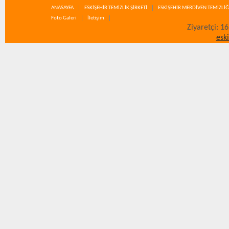
ANASAYFA
ESKİŞEHİR TEMİZLİK ŞİRKETİ
ESKİŞEHİR MERDİVEN TEMİZLİĞ
Foto Galeri
İletişim
Ziyaretçi: 1
esk