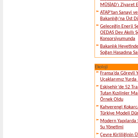
MÜSİAD’ı Ziyaret E
ATAP’tan Sanayi ve
Bakanlığı’na Üst D
Geleceğin Enerji Şe
OEDAŞ Dev Akıllı 
Konsorsiyumunda
Bakanlık Heyetinde
Soğan Hasadına Sa
Ekoloji
Fransa’da Görevli
Uçaklarımız Yurda
Eskişehir’de 52 Tr
Tutan Kızılinler Ma
Örnek Oldu
Kahverengi Kokarc
Türkiye Modeli Dü
Modern Yapılarda S
Su Yönetimi
Çevre Kirliliğinin