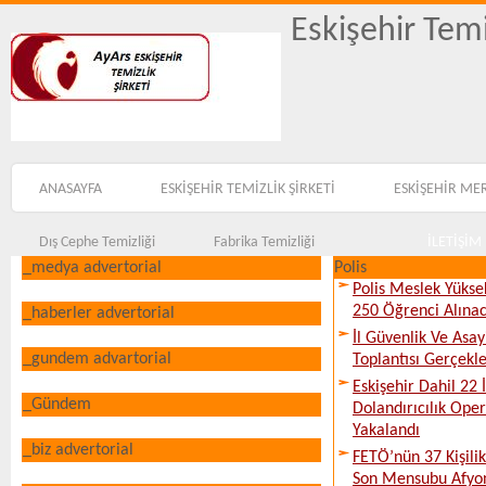
Eskişehir Temi
ANASAYFA
ESKİŞEHİR TEMİZLİK ŞİRKETİ
ESKİŞEHİR ME
Dış Cephe Temizliği
Fabrika Temizliği
İLETİŞİM
_medya advertorial
Polis
Polis Meslek Yükse
250 Öğrenci Alına
_haberler advertorial
İl Güvenlik Ve Asa
_gundem advartorial
Toplantısı Gerçekleş
Eskişehir Dahil 22 İ
_Gündem
Dolandırıcılık Ope
Yakalandı
_biz advertorial
FETÖ’nün 37 Kişili
Son Mensubu Afyon