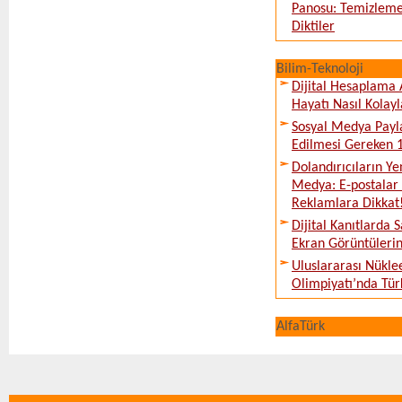
Panosu: Temizleme
Diktiler
Bilim-Teknoloji
Dijital Hesaplama 
Hayatı Nasıl Kolayl
Sosyal Medya Payl
Edilmesi Gereken 
Dolandırıcıların Ye
Medya: E-postalar 
Reklamlara Dikkat
Dijital Kanıtlarda S
Ekran Görüntüleri
Uluslararası Nükle
Olimpiyatı’nda Tür
AlfaTürk