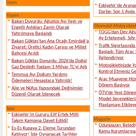
İslam
Eskişehir’de Arana
Darbe: Son 1 Ayda 
Yaşam
Bakan Duyurdu: Ağustos Ayı Yaşlı ve
Otomobil-Motorsikle
Engelli Aylıkları Zamlı Olarak
TOGG’dan Dev Ağu
Yatırılmaya Başlandı
Ay Ertelemeli, Sıfır 
Bakan Göktaş’tan Ana Ocağı Emirdağ’a
Trafik Sigortasınd
Ziyaret: Üretici Kadın Çarşısı ve Millet
Başladı: Tüm Araç 
Bahçesi Açıldı
İlgilendiriyor
Bakan Göktaş Duyurdu: 2026’da Doğal
Motosikletinizde 
Gaz Desteği Toplam 1 Milyar TL’yi Aştı
Kontrol Etmeniz G
Temmuz Ayı Doğum Yardımı
Araç Muayene Hizm
Ödemeleri Hesaplara Yatırıldı!
Dönem Başlıyor
Aile ve Nüfus Yapısındaki Değişimler
ÖTV’de Yeni Dönem
Düzenli Olarak İzlenecek
Model Seçeneklerin
Planlamayı Etkileye
Spor
Eskişehir’in Gururu Elif Ertek Millî
Magazin
Takım Kampına Davet Edildi!
Odunpazarı Beledi
Es-Es Kupaya 2. Eleme Turundan
Kamu Kurumlarına K
Katılıyor! İşte Oynanacak Tarihler