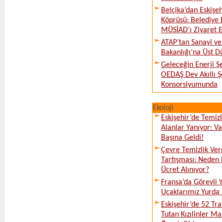
Belçika’dan Eskişeh
Köprüsü: Belediye 
MÜSİAD’ı Ziyaret E
ATAP’tan Sanayi ve
Bakanlığı’na Üst D
Geleceğin Enerji Şe
OEDAŞ Dev Akıllı 
Konsorsiyumunda
Ekoloji
Eskişehir’de Temi
Alanlar Yanıyor: V
Başına Geldi!
Çevre Temizlik Ver
Tartışması: Neden 
Ücret Alınıyor?
Fransa’da Görevli
Uçaklarımız Yurda
Eskişehir’de 52 Tr
Tutan Kızılinler Ma