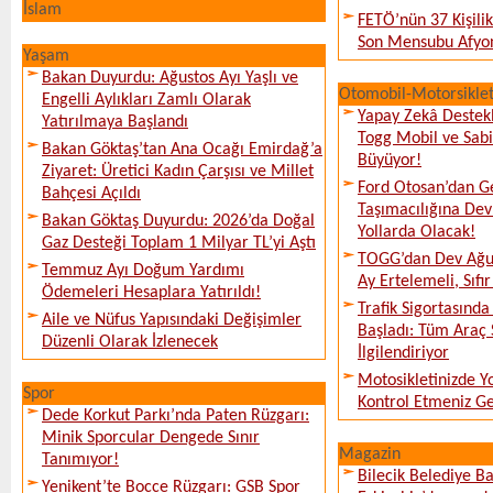
İslam
FETÖ’nün 37 Kişili
Son Mensubu Afyon
Yaşam
Bakan Duyurdu: Ağustos Ayı Yaşlı ve
Otomobil-Motorsikle
Engelli Aylıkları Zamlı Olarak
Yapay Zekâ Destekl
Yatırılmaya Başlandı
Togg Mobil ve Sabi
Bakan Göktaş’tan Ana Ocağı Emirdağ’a
Büyüyor!
Ziyaret: Üretici Kadın Çarşısı ve Millet
Ford Otosan’dan G
Bahçesi Açıldı
Taşımacılığına De
Bakan Göktaş Duyurdu: 2026’da Doğal
Yollarda Olacak!
Gaz Desteği Toplam 1 Milyar TL’yi Aştı
TOGG’dan Dev Ağu
Temmuz Ayı Doğum Yardımı
Ay Ertelemeli, Sıfır 
Ödemeleri Hesaplara Yatırıldı!
Trafik Sigortasınd
Aile ve Nüfus Yapısındaki Değişimler
Başladı: Tüm Araç 
Düzenli Olarak İzlenecek
İlgilendiriyor
Motosikletinizde 
Spor
Kontrol Etmeniz G
Dede Korkut Parkı’nda Paten Rüzgarı:
Minik Sporcular Dengede Sınır
Magazin
Tanımıyor!
Bilecik Belediye Ba
Yenikent’te Bocce Rüzgarı: GSB Spor