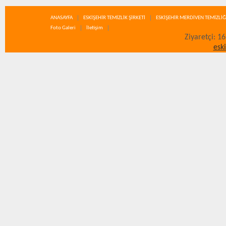
ANASAYFA
ESKİŞEHİR TEMİZLİK ŞİRKETİ
ESKİŞEHİR MERDİVEN TEMİZLİĞ
Foto Galeri
İletişim
Ziyaretçi: 1
esk