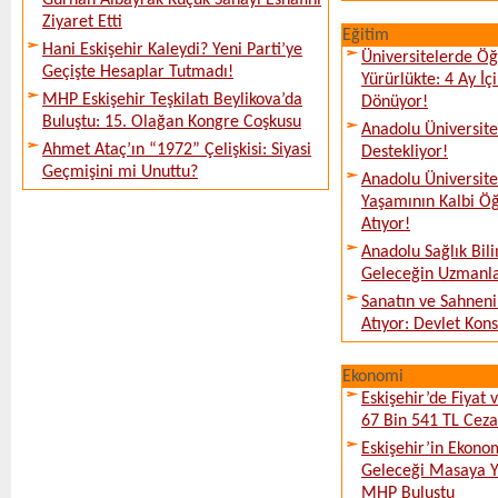
Gürhan Albayrak Küçük Sanayi Esnafını
Ziyaret Etti
Eğitim
Hani Eskişehir Kaleydi? Yeni Parti’ye
Üniversitelerde Öğ
Geçişte Hesaplar Tutmadı!
Yürürlükte: 4 Ay İ
MHP Eskişehir Teşkilatı Beylikova’da
Dönüyor!
Buluştu: 15. Olağan Kongre Coşkusu
Anadolu Üniversites
Ahmet Ataç’ın “1972” Çelişkisi: Siyasi
Destekliyor!
Geçmişini mi Unuttu?
Anadolu Üniversit
Yaşamının Kalbi Öğ
Atıyor!
Anadolu Sağlık Bili
Geleceğin Uzmanlar
Sanatın ve Sahneni
Atıyor: Devlet Kon
Ekonomi
Eskişehir’de Fiyat 
67 Bin 541 TL Ceza
Eskişehir’in Ekono
Geleceği Masaya Ya
MHP Buluştu