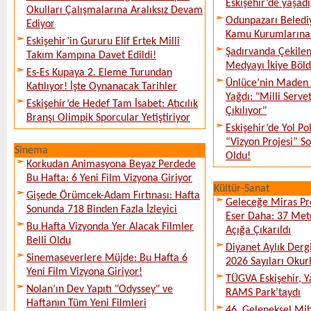
Eskişehir’de yaşadı
Okulları Çalışmalarına Aralıksız Devam
Odunpazarı Beledi
Ediyor
Kamu Kurumlarına K
Eskişehir’in Gururu Elif Ertek Millî
Şadırvanda Çekilen
Takım Kampına Davet Edildi!
Medyayı İkiye Böl
Es-Es Kupaya 2. Eleme Turundan
Ünlüce’nin Maden 
Katılıyor! İşte Oynanacak Tarihler
Yağdı: "Milli Serve
Eskişehir’de Hedef Tam İsabet: Atıcılık
Çıkılıyor"
Branşı Olimpik Sporcular Yetiştiriyor
Eskişehir’de Yol Po
“Vizyon Projesi” 
Sinema
Oldu!
Korkudan Animasyona Beyaz Perdede
Bu Hafta: 6 Yeni Film Vizyona Giriyor
Kültür-Sanat
Gişede Örümcek-Adam Fırtınası: Hafta
Geleceğe Miras Pro
Sonunda 718 Binden Fazla İzleyici
Eser Daha: 37 Metr
Bu Hafta Vizyonda Yer Alacak Filmler
Açığa Çıkarıldı
Belli Oldu
Diyanet Aylık Derg
Sinemaseverlere Müjde: Bu Hafta 6
2026 Sayıları Okur
Yeni Film Vizyona Giriyor!
TÜGVA Eskişehir, Ya
Nolan’ın Dev Yapıtı "Odyssey" ve
RAMS Park’taydı
Haftanın Tüm Yeni Filmleri
46. Geleneksel Mih