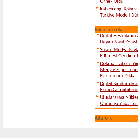
Örnek Oldu
Kahverengi Kokarc
Türkiye Modeli Dü
Bilim-Teknoloji
Dijital Hesaplama 
Hayatı Nasıl Kolayl
Sosyal Medya Payl
Edilmesi Gereken 
Dolandırıcıların Ye
Medya: E-postalar 
Reklamlara Dikkat
Dijital Kanıtlarda S
Ekran Görüntüleri
Uluslararası Nükle
Olimpiyatı’nda Tür
AlfaTürk