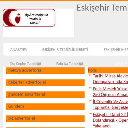
Eskişehir Temi
ANASAYFA
ESKİŞEHİR TEMİZLİK ŞİRKETİ
ESKİŞEHİR ME
Dış Cephe Temizliği
Fabrika Temizliği
İLETİŞİM
_medya advertorial
Polis
Tarihi Miras Alevl
Odunpazarı’nda Ko
_haberler advertorial
Polis Meslek Yükse
_gundem advartorial
250 Öğrenci Alına
İl Güvenlik Ve Asa
_Gündem
Toplantısı Gerçekleş
Eskişehir Dahil 22 İ
_biz advertorial
Dolandırıcılık Ope
Yakalandı