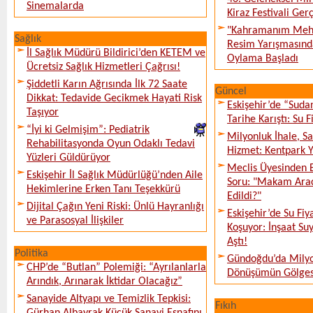
Sinemalarda
Kiraz Festivali Gerç
"Kahramanım Mehm
Sağlık
Resim Yarışmasında
İl Sağlık Müdürü Bildirici’den KETEM ve
Oylama Başladı
Ücretsiz Sağlık Hizmetleri Çağrısı!
Şiddetli Karın Ağrısında İlk 72 Saate
Güncel
Dikkat: Tedavide Gecikmek Hayati Risk
Eskişehir’de “Sud
Taşıyor
Tarihe Karıştı: Su F
“İyi ki Gelmişim”: Pediatrik
Milyonluk İhale, S
Rehabilitasyonda Oyun Odaklı Tedavi
Hizmet: Kentpark Ya
Yüzleri Güldürüyor
Meclis Üyesinden 
Eskişehir İl Sağlık Müdürlüğü’nden Aile
Soru: "Makam Arac
Hekimlerine Erken Tanı Teşekkürü
Edildi?"
Dijital Çağın Yeni Riski: Ünlü Hayranlığı
Eskişehir’de Su Fiy
ve Parasosyal İlişkiler
Koşuyor: İnşaat Suy
Aştı!
Politika
Gündoğdu’da Milyo
CHP’de “Butlan” Polemiği: “Ayrılanlarla
Dönüşümün Gölges
Arındık, Arınarak İktidar Olacağız”
Sanayide Altyapı ve Temizlik Tepkisi:
Fıkıh