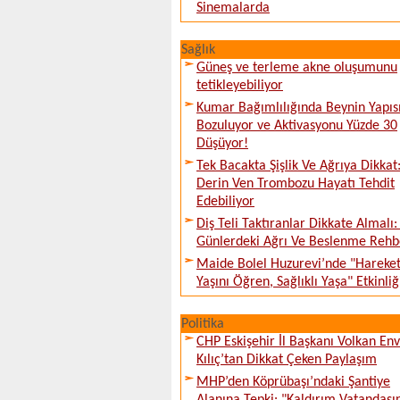
Sinemalarda
Sağlık
Güneş ve terleme akne oluşumunu
tetikleyebiliyor
Kumar Bağımlılığında Beynin Yapıs
Bozuluyor ve Aktivasyonu Yüzde 30
Düşüyor!
Tek Bacakta Şişlik Ve Ağrıya Dikkat
Derin Ven Trombozu Hayatı Tehdit
Edebiliyor
Diş Teli Taktıranlar Dikkate Almalı: 
Günlerdeki Ağrı Ve Beslenme Rehb
Maide Bolel Huzurevi’nde "Hareke
Yaşını Öğren, Sağlıklı Yaşa" Etkinliğ
Politika
CHP Eskişehir İl Başkanı Volkan En
Kılıç’tan Dikkat Çeken Paylaşım
MHP’den Köprübaşı’ndaki Şantiye