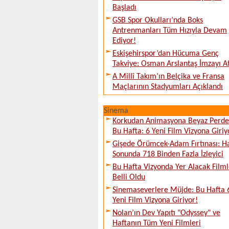
Başladı
GSB Spor Okulları’nda Boks
Antrenmanları Tüm Hızıyla Devam
Ediyor!
Eskişehirspor’dan Hücuma Genç
Takviye: Osman Arslantaş İmzayı At
A Millî Takım’ın Belçika ve Fransa
Maçlarının Stadyumları Açıklandı
Sinema
Korkudan Animasyona Beyaz Perd
Bu Hafta: 6 Yeni Film Vizyona Giriy
Gişede Örümcek-Adam Fırtınası: H
Sonunda 718 Binden Fazla İzleyici
Bu Hafta Vizyonda Yer Alacak Filml
Belli Oldu
Sinemaseverlere Müjde: Bu Hafta 
Yeni Film Vizyona Giriyor!
Nolan’ın Dev Yapıtı "Odyssey" ve
Haftanın Tüm Yeni Filmleri