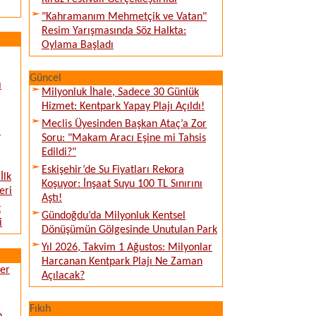
"Kahramanım Mehmetçik ve Vatan"
Resim Yarışmasında Söz Halkta:
Oylama Başladı
Güncel
ı
Milyonluk İhale, Sadece 30 Günlük
Hizmet: Kentpark Yapay Plajı Açıldı!
Meclis Üyesinden Başkan Ataç’a Zor
:
Soru: "Makam Aracı Eşine mi Tahsis
Edildi?"
Eskişehir’de Su Fiyatları Rekora
İlk
Koşuyor: İnşaat Suyu 100 TL Sınırını
eri
Aştı!
t
Gündoğdu’da Milyonluk Kentsel
i
Dönüşümün Gölgesinde Unutulan Park
Yıl 2026, Takvim 1 Ağustos: Milyonlar
Harcanan Kentpark Plajı Ne Zaman
ver
Açılacak?
Fıkıh