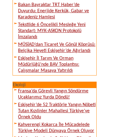
Bakan Bayraktar TRT Haber’de
Duyurdu: Enerjide Kerkük, Gabar ve
Karadeniz Hamlesi
Tekstilde 6 Öncelikli Mesleğe Yeni
Standart: MYK-ASKON Protokolü
İmzalandı
MÜSİAD’dan Ticaret Ve Gönül Köprüsü:
Belçika Heyeti Eskişehir’de Ağırlandı
Eskişehir İl Tarım Ve Orman
Müdürlüğü’nde BAV Toplantısı:
Çalışmalar Masaya Yatırıldı
Ekoloji
Fransa’da Görevli Yangın Söndürme
Uçaklarımız Yurda Döndü!
Eskişehir’de 52 Traktörle Yangın Nöbeti
Tutan Kızılinler Mahallesi Türkiye’ye
Örnek Oldu
Kahverengi Kokarca İle Mücadelede
Türkiye Modeli Dünyaya Örnek Oluyor