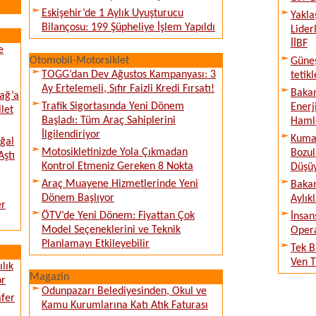
Eskişehir’de 1 Aylık Uyuşturucu
Yakla
Bilançosu: 199 Şüpheliye İşlem Yapıldı
Lider
İİBF
e
Otomobil-Motorsiklet
Güne
TOGG’dan Dev Ağustos Kampanyası: 3
tetik
Ay Ertelemeli, Sıfır Faizli Kredi Fırsatı!
Bakan
ağ’a
Trafik Sigortasında Yeni Dönem
Enerj
llet
Başladı: Tüm Araç Sahiplerini
Haml
İlgilendiriyor
Kumar
ğal
Motosikletinizde Yola Çıkmadan
Bozul
Aştı
Kontrol Etmeniz Gereken 8 Nokta
Düşü
Araç Muayene Hizmetlerinde Yeni
Bakan
Dönem Başlıyor
Aylık
er
ÖTV’de Yeni Dönem: Fiyattan Çok
İnsan
Model Seçeneklerini ve Teknik
Opera
Planlamayı Etkileyebilir
Tek B
Ven T
lık
Magazin
or
Odunpazarı Belediyesinden, Okul ve
afer
Kamu Kurumlarına Katı Atık Faturası