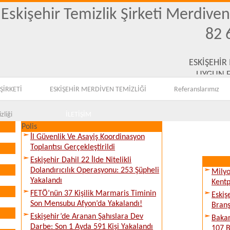
Eskişehir Temizlik Şirketi Merdive
82 
ESKİŞEHİR
UYGUN F
ŞİRKETİ
ESKİŞEHİR MERDİVEN TEMİZLİĞİ
Referanslarımız
zliği
İLETİŞİM
Polis
İl Güvenlik Ve Asayiş Koordinasyon
Toplantısı Gerçekleştirildi
Eskişehir Dahil 22 İlde Nitelikli
Dolandırıcılık Operasyonu: 253 Şüpheli
Milyo
Yakalandı
Kentp
FETÖ’nün 37 Kişilik Marmaris Timinin
Eskiş
Son Mensubu Afyon’da Yakalandı!
Branş
Eskişehir’de Aranan Şahıslara Dev
Bakan
Darbe: Son 1 Ayda 591 Kişi Yakalandı
107 B