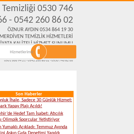
n Temizliği 0530 746
66 - 0542 260 86 02
ÖZNUR AYDIN 0534 864 19 30
 MERDİVEN TEMİZLİK HİZMETLERİ
İYATA KALİTELİ HİZMET SUNUMU
Hizmetlerimiz
Emek Mh. Yanartaş Sk. No:31 Eskişehir
www.eskisehirmerdiventemizliksirketi.com
0501 666 94 21 - 0542 260 86 02 - 0530 746 82 66
Son Haberler
nluk İhale, Sadece 30 Günlük Hizmet:
ark Yapay Plajı Açıldı!
ehir’de Hedef Tam İsabet: Atıcılık
ı Olimpik Sporcular Yetiştiriyor
 Yumaklı Açıkladı: Temmuz Ayında
ini Aşkın Gıda Denetimi Yapıldı