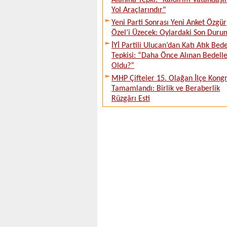
Alanına Tepki: "Kaldırım Vatandaşı
Yol Araçlarındır"
Yeni Parti Sonrası Yeni Anket Özgür
Özel’i Üzecek: Oylardaki Son Duru
İYİ Partili Ulucan’dan Katı Atık Bede
Tepkisi: “Daha Önce Alınan Bedell
Oldu?”
MHP Çifteler 15. Olağan İlçe Kongr
Tamamlandı: Birlik ve Beraberlik
Rüzgârı Esti