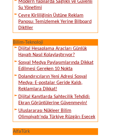
Modern Yapılarda Sağlıklı ve Güvenli
Su Yönetimi
Çevre Kirliliğinin Üstüne Reklam
Panosu: Temizlemek Yerine Bilboard
Diktiler
Bilim-Teknoloji
Dijital Hesaplama Araçları Günlük
Hayatı Nasıl Kolaylaştırıyor?
Sosyal Medya Paylaşımlarında Dikkat
Edilmesi Gereken 10 Nokta
Dolandırıcıların Yeni Adresi Sosyal
Medya: E-postalar Geride Kaldı,
Reklamlara Dikkat!
Dijital Kanıtlarda Sahtecilik Tehdidi:
Ekran Görüntülerine Güvenmeyin!
Uluslararası Nükleer Bilim
Olimpiyatı’nda Türkiye Rüzgârı Esecek
AlfaTürk