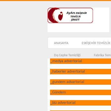
ANASAYFA
ESKİŞEHİR TEMİZLİK 
Dış Cephe Temizliği
Fabrika Temi
_medya advertorial
_haberler advertorial
_gundem advartorial
_Gündem
_biz advertorial