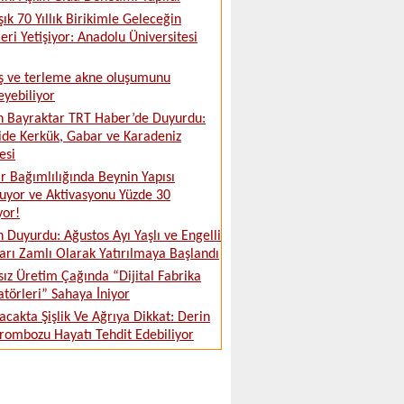
şık 70 Yıllık Birikimle Geleceğin
leri Yetişiyor: Anadolu Üniversitesi
ş ve terleme akne oluşumunu
leyebiliyor
 Bayraktar TRT Haber’de Duyurdu:
ide Kerkük, Gabar ve Karadeniz
esi
 Bağımlılığında Beynin Yapısı
uyor ve Aktivasyonu Yüzde 30
yor!
 Duyurdu: Ağustos Ayı Yaşlı ve Engelli
ları Zamlı Olarak Yatırılmaya Başlandı
sız Üretim Çağında “Dijital Fabrika
törleri” Sahaya İniyor
acakta Şişlik Ve Ağrıya Dikkat: Derin
rombozu Hayatı Tehdit Edebiliyor