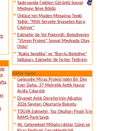
Şadırvanda Çekilen Görüntü Sosyal
Medyayı İkiye Böldü
Ünlüce’nin Maden Mesajına Tepki
Yağdı: "Milli Servete Siyaseten Karşı
Çıkılıyor"
Eskişehir’de Yol Polemiği: Belediyenin
tı
“Vizyon Projesi” Sosyal Medyada Olay
Oldu!
"Kukla Sendika" ve "Borçlu Belediye"
İddiaları: Eskişehir’de İşçiler Tedirgin
ede
Kültür-Sanat
or
Geleceğe Miras Projesi’nden Bir Dev
afta
Eser Daha: 37 Metrelik Antik Havuz
Açığa Çıkarıldı
er
Diyanet Aylık Dergilerinin Ağustos
2026 Sayıları Okurlarla Buluştu
6
TÜGVA Eskişehir, Yaz Okulları Finali İçin
RAMS Park’taydı
46. Geleneksel Mihalıççıklılar Günü ve
Kiraz Festivali Gerçekleştirildi