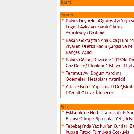
İslam
Yaşam
Bakan Duyurdu: Ağustos Ayı Yaşlı v
Engelli Aylıkları Zamlı Olarak
Yatırılmaya Başlandı
Bakan Göktaş’tan Ana Ocağı Emird
Ziyaret: Üretici Kadın Çarşısı ve Mi
Bahçesi Açıldı
Bakan Göktaş Duyurdu: 2026’da Do
Gaz Desteği Toplam 1 Milyar TL’yi 
Temmuz Ayı Doğum Yardımı
Ödemeleri Hesaplara Yatırıldı!
Aile ve Nüfus Yapısındaki Değişiml
Düzenli Olarak İzlenecek
Spor
Eskişehir’de Hedef Tam İsabet: Atıcı
Branşı Olimpik Sporcular Yetiştiriy
Tepebaşı’nda Yaz Kur’an Kursları Z
Kupası Futbol Turnuvası Coşkuyla