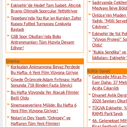
Şadırvanda Çekilen
Eskişehir’de Hedef Tam İsabet: Atıcılık
Medyayı İkiye Böl
Branşı Olimpik Sporcular Yetiştiriyor
Ünlüce’nin Maden 
Tepebaşı’nda Yaz Kur’an Kursları Zafer
Yağdı: "Milli Serve
Kupası Futbol Turnuvası Coşkuyla
Çıkılıyor"
Başladı
Eskişehir’de Yol Po
GSB Spor Okulları’nda Boks
“Vizyon Projesi” 
Antrenmanları Tüm Hızıyla Devam
Oldu!
Ediyor!
"Kukla Sendika" ve
İddiaları: Eskişehir
Sinema
Korkudan Animasyona Beyaz Perdede
Kültür-Sanat
Bu Hafta: 6 Yeni Film Vizyona Giriyor
Geleceğe Miras Pro
Gişede Örümcek-Adam Fırtınası: Hafta
Eser Daha: 37 Metr
Sonunda 718 Binden Fazla İzleyici
Açığa Çıkarıldı
Bu Hafta Vizyonda Yer Alacak Filmler
Diyanet Aylık Derg
Belli Oldu
2026 Sayıları Okur
Sinemaseverlere Müjde: Bu Hafta 6
TÜGVA Eskişehir, Ya
Yeni Film Vizyona Giriyor!
RAMS Park’taydı
Nolan’ın Dev Yapıtı "Odyssey" ve
46. Geleneksel Mih
Haftanın Tüm Yeni Filmleri
Kiraz Festivali Gerç