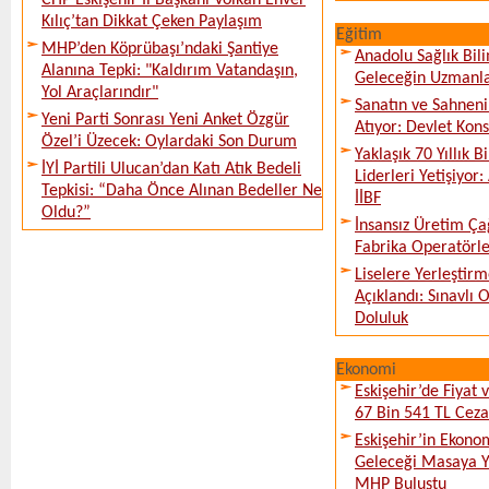
CHP Eskişehir İl Başkanı Volkan Enver
Kılıç’tan Dikkat Çeken Paylaşım
Eğitim
MHP’den Köprübaşı’ndaki Şantiye
Anadolu Sağlık Bili
Alanına Tepki: "Kaldırım Vatandaşın,
Geleceğin Uzmanlar
Yol Araçlarındır"
Sanatın ve Sahneni
Yeni Parti Sonrası Yeni Anket Özgür
Atıyor: Devlet Kon
Özel’i Üzecek: Oylardaki Son Durum
Yaklaşık 70 Yıllık 
İYİ Partili Ulucan’dan Katı Atık Bedeli
Liderleri Yetişiyor
Tepkisi: “Daha Önce Alınan Bedeller Ne
İİBF
Oldu?”
İnsansız Üretim Çağ
Fabrika Operatörle
Liselere Yerleşti
Açıklandı: Sınavlı
Doluluk
Ekonomi
Eskişehir’de Fiyat 
67 Bin 541 TL Ceza
Eskişehir’in Ekono
Geleceği Masaya Ya
MHP Buluştu