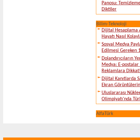
Panosu: Temizleme
Diktiler
Bilim-Teknoloji
Dijital Hesaplama 
Hayatı Nasıl Kolayl
Sosyal Medya Payl
Edilmesi Gereken 
Dolandırıcıların Ye
Medya: E-postalar 
Reklamlara Dikkat
Dijital Kanıtlarda S
Ekran Görüntüleri
Uluslararası Nükle
Olimpiyatı’nda Tür
AlfaTürk