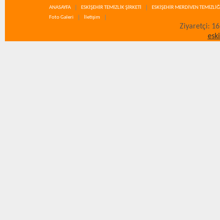
ANASAYFA
ESKİŞEHİR TEMİZLİK ŞİRKETİ
ESKİŞEHİR MERDİVEN TEMİZLİĞ
Foto Galeri
İletişim
Ziyaretçi: 1
esk