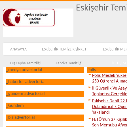
Eskişehir Temi
ANASAYFA
ESKİŞEHİR TEMİZLİK ŞİRKETİ
ESKİŞEHİR ME
Dış Cephe Temizliği
Fabrika Temizliği
İLETİŞİM
_medya advertorial
Polis
Polis Meslek Yükse
250 Öğrenci Alına
_haberler advertorial
İl Güvenlik Ve Asa
_gundem advartorial
Toplantısı Gerçekleş
Eskişehir Dahil 22 İ
_Gündem
Dolandırıcılık Ope
Yakalandı
_biz advertorial
FETÖ’nün 37 Kişili
Son Mensubu Afyon