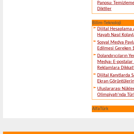
Panosu: Temizleme
Diktiler
Bilim-Teknoloji
Dijital Hesaplama 
Hayatı Nasıl Kolayl
Sosyal Medya Payl
Edilmesi Gereken 
Dolandırıcıların Ye
Medya: E-postalar 
Reklamlara Dikkat
Dijital Kanıtlarda S
Ekran Görüntüleri
Uluslararası Nükle
Olimpiyatı’nda Tür
AlfaTürk