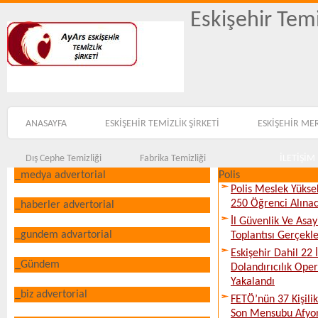
Eskişehir Temi
ANASAYFA
ESKİŞEHİR TEMİZLİK ŞİRKETİ
ESKİŞEHİR ME
Dış Cephe Temizliği
Fabrika Temizliği
İLETİŞİM
_medya advertorial
Polis
Polis Meslek Yükse
250 Öğrenci Alına
_haberler advertorial
İl Güvenlik Ve Asa
_gundem advartorial
Toplantısı Gerçekleş
Eskişehir Dahil 22 İ
_Gündem
Dolandırıcılık Ope
Yakalandı
_biz advertorial
FETÖ’nün 37 Kişili
Son Mensubu Afyon