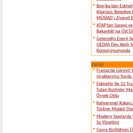
Belçika’dan Eskişeh
Köprüsü: Belediye 
MÜSİAD’ı Ziyaret E
ATAP’tan Sanayi ve
Bakanlığı’na Üst D
Geleceğin Enerji Şe
OEDAŞ Dev Akıllı 
Konsorsiyumunda
Ekoloji
Fransa’da Görevli
Uçaklarımız Yurda
Eskişehir’de 52 Tr
Tutan Kızılinler Ma
Örnek Oldu
Kahverengi Kokarc
Türkiye Modeli Dü
Modern Yapılarda S
Su Yönetimi
Çevre Kirliliğinin