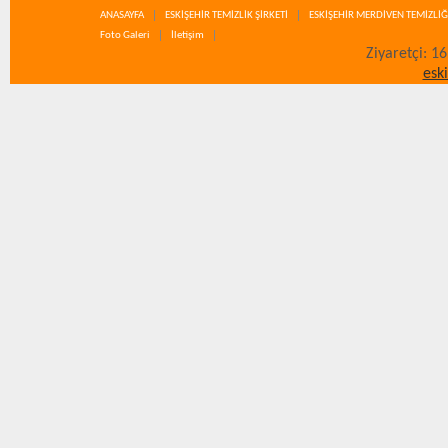
ANASAYFA
ESKİŞEHİR TEMİZLİK ŞİRKETİ
ESKİŞEHİR MERDİVEN TEMİZLİĞ
Foto Galeri
İletişim
Ziyaretçi: 1
esk