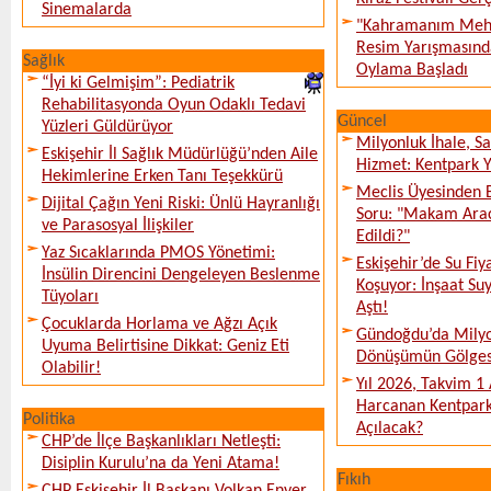
Sinemalarda
"Kahramanım Mehm
Resim Yarışmasında
Sağlık
Oylama Başladı
“İyi ki Gelmişim”: Pediatrik
Rehabilitasyonda Oyun Odaklı Tedavi
Güncel
Yüzleri Güldürüyor
Milyonluk İhale, S
Eskişehir İl Sağlık Müdürlüğü’nden Aile
Hizmet: Kentpark Ya
Hekimlerine Erken Tanı Teşekkürü
Meclis Üyesinden 
Dijital Çağın Yeni Riski: Ünlü Hayranlığı
Soru: "Makam Arac
ve Parasosyal İlişkiler
Edildi?"
Yaz Sıcaklarında PMOS Yönetimi:
Eskişehir’de Su Fiy
İnsülin Direncini Dengeleyen Beslenme
Koşuyor: İnşaat Suy
Tüyoları
Aştı!
Çocuklarda Horlama ve Ağzı Açık
Gündoğdu’da Milyo
Uyuma Belirtisine Dikkat: Geniz Eti
Dönüşümün Gölges
Olabilir!
Yıl 2026, Takvim 1
Harcanan Kentpark
Politika
Açılacak?
CHP’de İlçe Başkanlıkları Netleşti:
Disiplin Kurulu’na da Yeni Atama!
Fıkıh