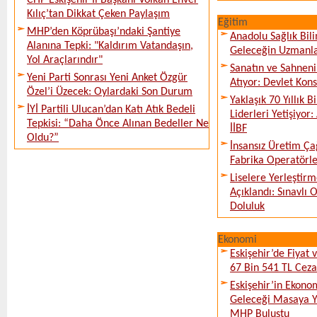
CHP Eskişehir İl Başkanı Volkan Enver
Kılıç’tan Dikkat Çeken Paylaşım
Eğitim
MHP’den Köprübaşı’ndaki Şantiye
Anadolu Sağlık Bili
Alanına Tepki: "Kaldırım Vatandaşın,
Geleceğin Uzmanlar
Yol Araçlarındır"
Sanatın ve Sahneni
Yeni Parti Sonrası Yeni Anket Özgür
Atıyor: Devlet Kon
Özel’i Üzecek: Oylardaki Son Durum
Yaklaşık 70 Yıllık 
İYİ Partili Ulucan’dan Katı Atık Bedeli
Liderleri Yetişiyor
Tepkisi: “Daha Önce Alınan Bedeller Ne
İİBF
Oldu?”
İnsansız Üretim Çağ
Fabrika Operatörle
Liselere Yerleşti
Açıklandı: Sınavlı
Doluluk
Ekonomi
Eskişehir’de Fiyat 
67 Bin 541 TL Ceza
Eskişehir’in Ekono
Geleceği Masaya Ya
MHP Buluştu