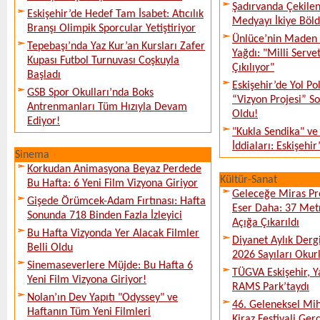
Şadırvanda Çekilen
Eskişehir’de Hedef Tam İsabet: Atıcılık
Medyayı İkiye Böl
Branşı Olimpik Sporcular Yetiştiriyor
Ünlüce’nin Maden 
Tepebaşı’nda Yaz Kur’an Kursları Zafer
Yağdı: "Milli Serve
Kupası Futbol Turnuvası Coşkuyla
Çıkılıyor"
Başladı
Eskişehir’de Yol Po
GSB Spor Okulları’nda Boks
“Vizyon Projesi” 
Antrenmanları Tüm Hızıyla Devam
Oldu!
Ediyor!
"Kukla Sendika" ve
İddiaları: Eskişehir
Sinema
Korkudan Animasyona Beyaz Perdede
Kültür-Sanat
Bu Hafta: 6 Yeni Film Vizyona Giriyor
Geleceğe Miras Pro
Gişede Örümcek-Adam Fırtınası: Hafta
Eser Daha: 37 Metr
Sonunda 718 Binden Fazla İzleyici
Açığa Çıkarıldı
Bu Hafta Vizyonda Yer Alacak Filmler
Diyanet Aylık Derg
Belli Oldu
2026 Sayıları Okur
Sinemaseverlere Müjde: Bu Hafta 6
TÜGVA Eskişehir, Ya
Yeni Film Vizyona Giriyor!
RAMS Park’taydı
Nolan’ın Dev Yapıtı "Odyssey" ve
46. Geleneksel Mih
Haftanın Tüm Yeni Filmleri
Kiraz Festivali Gerç