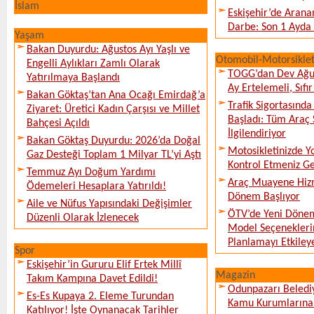
İslam
Eskişehir’de Arana
Darbe: Son 1 Ayda 
Yaşam
Bakan Duyurdu: Ağustos Ayı Yaşlı ve
Otomobil-Motorsikle
Engelli Aylıkları Zamlı Olarak
TOGG’dan Dev Ağu
Yatırılmaya Başlandı
Ay Ertelemeli, Sıfır 
Bakan Göktaş’tan Ana Ocağı Emirdağ’a
Trafik Sigortasınd
Ziyaret: Üretici Kadın Çarşısı ve Millet
Başladı: Tüm Araç 
Bahçesi Açıldı
İlgilendiriyor
Bakan Göktaş Duyurdu: 2026’da Doğal
Motosikletinizde 
Gaz Desteği Toplam 1 Milyar TL’yi Aştı
Kontrol Etmeniz G
Temmuz Ayı Doğum Yardımı
Araç Muayene Hizm
Ödemeleri Hesaplara Yatırıldı!
Dönem Başlıyor
Aile ve Nüfus Yapısındaki Değişimler
ÖTV’de Yeni Dönem
Düzenli Olarak İzlenecek
Model Seçeneklerin
Planlamayı Etkileye
Spor
Eskişehir’in Gururu Elif Ertek Millî
Magazin
Takım Kampına Davet Edildi!
Odunpazarı Beledi
Es-Es Kupaya 2. Eleme Turundan
Kamu Kurumlarına K
Katılıyor! İşte Oynanacak Tarihler