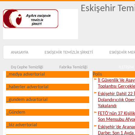
Eskişehir Temi
ANASAYFA
ESKİŞEHİR TEMİZLİK ŞİRKETİ
ESKİŞEHİR ME
Dış Cephe Temizliği
Fabrika Temizliği
İLETİŞİM
_medya advertorial
Polis
İl Güvenlik Ve Asa
Toplantısı Gerçekleş
_haberler advertorial
Eskişehir Dahil 22 İ
_gundem advartorial
Dolandırıcılık Ope
Yakalandı
_Gündem
FETÖ’nün 37 Kişili
Son Mensubu Afyon
_biz advertorial
Eskişehir’de Arana
Darbe: Son 1 Ayda 