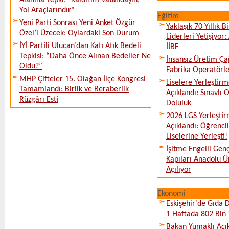
Alanına Tepki: "Kaldırım Vatandaşın,
Yol Araçlarındır"
Eğitim
Yeni Parti Sonrası Yeni Anket Özgür
Yaklaşık 70 Yıllık 
Özel’i Üzecek: Oylardaki Son Durum
Liderleri Yetişiyor
İYİ Partili Ulucan’dan Katı Atık Bedeli
İİBF
Tepkisi: “Daha Önce Alınan Bedeller Ne
İnsansız Üretim Çağ
Oldu?”
Fabrika Operatörle
MHP Çifteler 15. Olağan İlçe Kongresi
Liselere Yerleşti
Tamamlandı: Birlik ve Beraberlik
Açıklandı: Sınavlı
Rüzgârı Esti
Doluluk
2026 LGS Yerleştir
Açıklandı: Öğrencil
Liselerine Yerleşti!
İşitme Engelli Gen
Kapıları Anadolu Ün
Açılıyor
Ekonomi
Eskişehir’de Gıda 
1 Haftada 802 Bin 
Bakan Yumaklı Açı