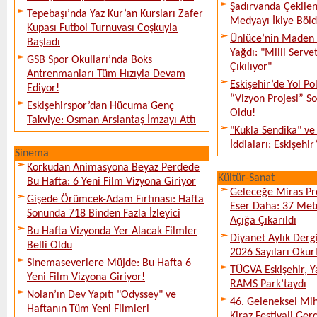
Şadırvanda Çekilen
Tepebaşı’nda Yaz Kur’an Kursları Zafer
Medyayı İkiye Böl
Kupası Futbol Turnuvası Coşkuyla
Ünlüce’nin Maden 
Başladı
Yağdı: "Milli Serve
GSB Spor Okulları’nda Boks
Çıkılıyor"
Antrenmanları Tüm Hızıyla Devam
Eskişehir’de Yol Po
Ediyor!
“Vizyon Projesi” 
Eskişehirspor’dan Hücuma Genç
Oldu!
Takviye: Osman Arslantaş İmzayı Attı
"Kukla Sendika" ve
İddiaları: Eskişehir
Sinema
Korkudan Animasyona Beyaz Perdede
Kültür-Sanat
Bu Hafta: 6 Yeni Film Vizyona Giriyor
Geleceğe Miras Pro
Gişede Örümcek-Adam Fırtınası: Hafta
Eser Daha: 37 Metr
Sonunda 718 Binden Fazla İzleyici
Açığa Çıkarıldı
Bu Hafta Vizyonda Yer Alacak Filmler
Diyanet Aylık Derg
Belli Oldu
2026 Sayıları Okur
Sinemaseverlere Müjde: Bu Hafta 6
TÜGVA Eskişehir, Ya
Yeni Film Vizyona Giriyor!
RAMS Park’taydı
Nolan’ın Dev Yapıtı "Odyssey" ve
46. Geleneksel Mih
Haftanın Tüm Yeni Filmleri
Kiraz Festivali Gerç