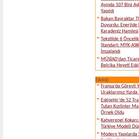
Ayında 107 Bini Aş
Yapıldı
Bakan Bayraktar T
Duyurdu: Enerjide 
Karadeniz Hamlesi
Tekstilde 6 Önceli
Standart: MYK-ASK
İmzalandı
MÜSİAD’dan Ticare
Belçika Heyeti Eski
Ekoloji
Fransa’da Görevli
Uçaklarımız Yurda
Eskişehir’de 52 Tr
Tutan Kızılinler Ma
Örnek Oldu
Kahverengi Kokarc
Türkiye Modeli Dü
Modern Yapılarda S