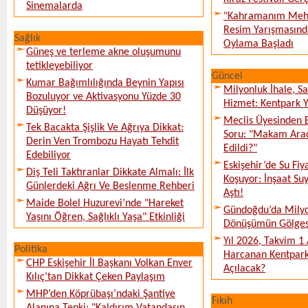
Sinemalarda
"Kahramanım Mehm
Resim Yarışmasında
Sağlık
Oylama Başladı
Güneş ve terleme akne oluşumunu
tetikleyebiliyor
Güncel
Kumar Bağımlılığında Beynin Yapısı
Milyonluk İhale, S
Bozuluyor ve Aktivasyonu Yüzde 30
Hizmet: Kentpark Ya
Düşüyor!
Meclis Üyesinden 
Tek Bacakta Şişlik Ve Ağrıya Dikkat:
Soru: "Makam Arac
Derin Ven Trombozu Hayatı Tehdit
Edildi?"
Edebiliyor
Eskişehir’de Su Fiy
Diş Teli Taktıranlar Dikkate Almalı: İlk
Koşuyor: İnşaat Suy
Günlerdeki Ağrı Ve Beslenme Rehberi
Aştı!
Maide Bolel Huzurevi’nde "Hareket
Gündoğdu’da Milyo
Yaşını Öğren, Sağlıklı Yaşa" Etkinliği
Dönüşümün Gölges
Yıl 2026, Takvim 1
Politika
Harcanan Kentpark
CHP Eskişehir İl Başkanı Volkan Enver
Açılacak?
Kılıç’tan Dikkat Çeken Paylaşım
MHP’den Köprübaşı’ndaki Şantiye
Fıkıh