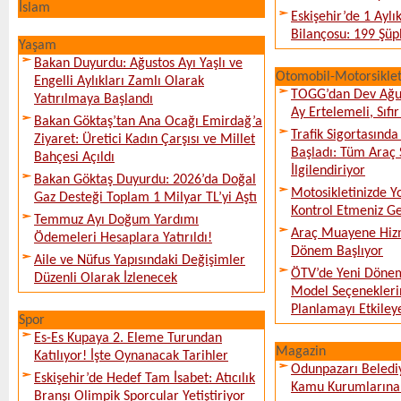
İslam
Eskişehir’de 1 Ayl
Bilançosu: 199 Şüph
Yaşam
Bakan Duyurdu: Ağustos Ayı Yaşlı ve
Otomobil-Motorsikle
Engelli Aylıkları Zamlı Olarak
TOGG’dan Dev Ağu
Yatırılmaya Başlandı
Ay Ertelemeli, Sıfır 
Bakan Göktaş’tan Ana Ocağı Emirdağ’a
Trafik Sigortasınd
Ziyaret: Üretici Kadın Çarşısı ve Millet
Başladı: Tüm Araç 
Bahçesi Açıldı
İlgilendiriyor
Bakan Göktaş Duyurdu: 2026’da Doğal
Motosikletinizde 
Gaz Desteği Toplam 1 Milyar TL’yi Aştı
Kontrol Etmeniz G
Temmuz Ayı Doğum Yardımı
Araç Muayene Hizm
Ödemeleri Hesaplara Yatırıldı!
Dönem Başlıyor
Aile ve Nüfus Yapısındaki Değişimler
ÖTV’de Yeni Dönem
Düzenli Olarak İzlenecek
Model Seçeneklerin
Planlamayı Etkileye
Spor
Es-Es Kupaya 2. Eleme Turundan
Magazin
Katılıyor! İşte Oynanacak Tarihler
Odunpazarı Beledi
Eskişehir’de Hedef Tam İsabet: Atıcılık
Kamu Kurumlarına K
Branşı Olimpik Sporcular Yetiştiriyor