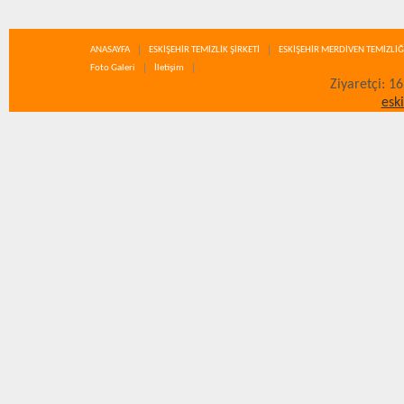
ANASAYFA
ESKİŞEHİR TEMİZLİK ŞİRKETİ
ESKİŞEHİR MERDİVEN TEMİZLİĞ
Foto Galeri
İletişim
Ziyaretçi: 1
esk