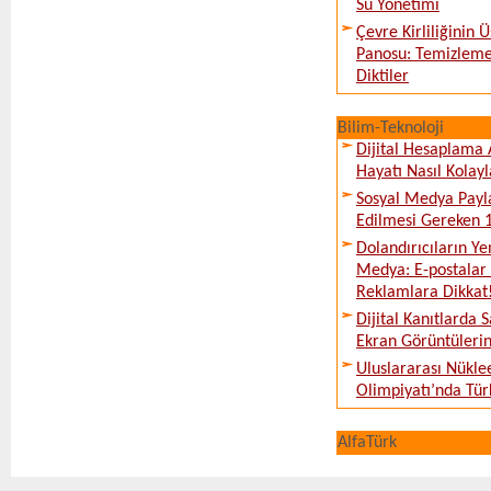
Su Yönetimi
Çevre Kirliliğinin
Panosu: Temizleme
Diktiler
Bilim-Teknoloji
Dijital Hesaplama 
Hayatı Nasıl Kolayl
Sosyal Medya Payl
Edilmesi Gereken 
Dolandırıcıların Ye
Medya: E-postalar 
Reklamlara Dikkat
Dijital Kanıtlarda S
Ekran Görüntüleri
Uluslararası Nükle
Olimpiyatı’nda Tür
AlfaTürk