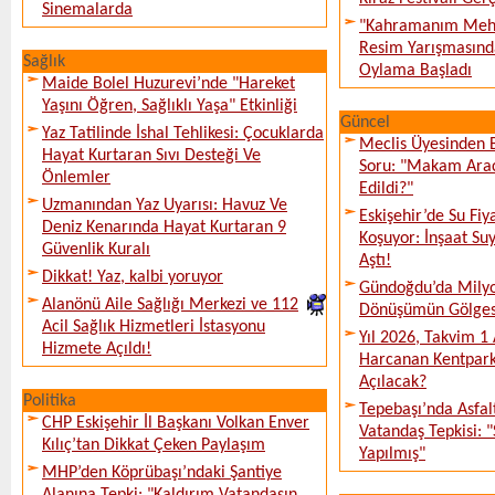
Sinemalarda
"Kahramanım Mehm
Resim Yarışmasında
Sağlık
Oylama Başladı
Maide Bolel Huzurevi’nde "Hareket
Yaşını Öğren, Sağlıklı Yaşa" Etkinliği
Güncel
Yaz Tatilinde İshal Tehlikesi: Çocuklarda
Meclis Üyesinden 
Hayat Kurtaran Sıvı Desteği Ve
Soru: "Makam Arac
Önlemler
Edildi?"
Uzmanından Yaz Uyarısı: Havuz Ve
Eskişehir’de Su Fiy
Deniz Kenarında Hayat Kurtaran 9
Koşuyor: İnşaat Suy
Güvenlik Kuralı
Aştı!
Dikkat! Yaz, kalbi yoruyor
Gündoğdu’da Milyo
Alanönü Aile Sağlığı Merkezi ve 112
Dönüşümün Gölges
Acil Sağlık Hizmetleri İstasyonu
Yıl 2026, Takvim 1
Hizmete Açıldı!
Harcanan Kentpark
Açılacak?
Politika
Tepebaşı’nda Asfal
CHP Eskişehir İl Başkanı Volkan Enver
Vatandaş Tepkisi: 
Kılıç’tan Dikkat Çeken Paylaşım
Yapılmış"
MHP’den Köprübaşı’ndaki Şantiye