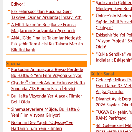
Şadırvanda Çekilen
Ediyor!
Medyayı İkiye Böl
Eskişehirspor’dan Hücuma Genç
Ünlüce’nin Maden 
Takviye: Osman Arslantaş İmzayı Attı
Yağdı: "Milli Serve
A Millî Takım’ın Belçika ve Fransa
Çıkılıyor"
Maçlarının Stadyumları Açıklandı
Eskişehir’de Yol Po
ANALİG’de Finalist Takımlar Netleşti:
“Vizyon Projesi” 
Eskişehir Temsilcisi Kız Takımı Mersin
Oldu!
Biletini kaptı
"Kukla Sendika" ve
İddiaları: Eskişehir
Sinema
Korkudan Animasyona Beyaz Perdede
Kültür-Sanat
Bu Hafta: 6 Yeni Film Vizyona Giriyor
Geleceğe Miras Pro
Gişede Örümcek-Adam Fırtınası: Hafta
Eser Daha: 37 Metr
Sonunda 718 Binden Fazla İzleyici
Açığa Çıkarıldı
Bu Hafta Vizyonda Yer Alacak Filmler
Diyanet Aylık Derg
Belli Oldu
2026 Sayıları Okur
Sinemaseverlere Müjde: Bu Hafta 6
TÜGVA Eskişehir, Ya
Yeni Film Vizyona Giriyor!
RAMS Park’taydı
Nolan’ın Dev Yapıtı "Odyssey" ve
46. Geleneksel Mih
Haftanın Tüm Yeni Filmleri
Kiraz Festivali Gerç