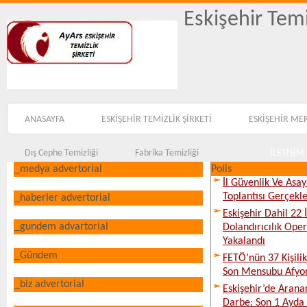
Eskişehir Temi
ANASAYFA
ESKİŞEHİR TEMİZLİK ŞİRKETİ
ESKİŞEHİR ME
Dış Cephe Temizliği
Fabrika Temizliği
İLETİŞİM
_medya advertorial
Polis
İl Güvenlik Ve Asa
Toplantısı Gerçekleş
_haberler advertorial
Eskişehir Dahil 22 İ
_gundem advartorial
Dolandırıcılık Ope
Yakalandı
_Gündem
FETÖ’nün 37 Kişili
Son Mensubu Afyon
_biz advertorial
Eskişehir’de Arana
Darbe: Son 1 Ayda 