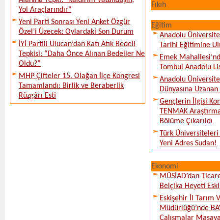
Alanına Tepki: "Kaldırım Vatandaşın,
Fıkıh
Yol Araçlarındır"
Yeni Parti Sonrası Yeni Anket Özgür
Eğitim
Özel’i Üzecek: Oylardaki Son Durum
Anadolu Üniversite
İYİ Partili Ulucan’dan Katı Atık Bedeli
Tarihi Eğitimine Ul
Tepkisi: “Daha Önce Alınan Bedeller Ne
Emek Mahallesi’nd
Oldu?”
Tombul Anadolu Lis
MHP Çifteler 15. Olağan İlçe Kongresi
Anadolu Üniversite
Tamamlandı: Birlik ve Beraberlik
Dünyasına Uzanan 
Rüzgârı Esti
Gençlerin İlgisi Kon
TENMAK Araştırma
Bölüme Çıkarıldı
Türk Üniversiteleri
Yeni Adres Sudan!
Ekonomi
MÜSİAD’dan Ticare
Belçika Heyeti Eski
Eskişehir İl Tarım
Müdürlüğü’nde BAV
Çalışmalar Masaya 