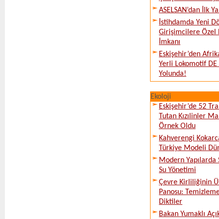
ASELSAN’dan İlk Y
İstihdamda Yeni D
Girişimcilere Özel
İmkanı
Eskişehir’den Afrik
Yerli Lokomotif D
Yolunda!
Ekoloji
Eskişehir’de 52 Tr
Tutan Kızılinler Ma
Örnek Oldu
Kahverengi Kokarc
Türkiye Modeli Dü
Modern Yapılarda S
Su Yönetimi
Çevre Kirliliğinin
Panosu: Temizleme
Diktiler
Bakan Yumaklı Açık