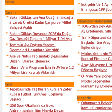
İslam
Eskişehir’de 1 Ayl
Bilançosu: 199 Şüph
Yaşam
Bakan Göktaş’tan Ana Ocağı Emirdağ’a
Otomobil-Motorsikle
Ziyaret: Üretici Kadın Çarşısı ve Millet
TOGG’dan Dev Ağu
Bahçesi Açıldı
Ay Ertelemeli, Sıfır 
Bakan Göktaş Duyurdu: 2026’da Doğal
Trafik Sigortasınd
Gaz Desteği Toplam 1 Milyar TL’yi Aştı
Başladı: Tüm Araç 
Temmuz Ayı Doğum Yardımı
İlgilendiriyor
Ödemeleri Hesaplara Yatırıldı!
Motosikletinizde 
Aile ve Nüfus Yapısındaki Değişimler
Kontrol Etmeniz G
Düzenli Olarak İzlenecek
Araç Muayene Hizm
Ulusal Vefa Programı İçin SYDV’lere 1,2
Dönem Başlıyor
Milyar Lira Kaynak Aktarıldı
ÖTV’de Yeni Dönem
Model Seçeneklerin
Spor
Planlamayı Etkileye
Tepebaşı’nda Yaz Kur’an Kursları Zafer
Kupası Futbol Turnuvası Coşkuyla
Magazin
Başladı
Odunpazarı Beledi
GSB Spor Okulları’nda Boks
Kamu Kurumlarına K
Antrenmanları Tüm Hızıyla Devam