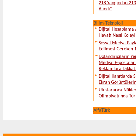
218 Yangından 213’
Alındı"
Bilim-Teknoloji
Dijital Hesaplama 
Hayatı Nasıl Kolayl
Sosyal Medya Payl
Edilmesi Gereken 
Dolandırıcıların Ye
Medya: E-postalar 
Reklamlara Dikkat
Dijital Kanıtlarda S
Ekran Görüntüleri
Uluslararası Nükle
Olimpiyatı’nda Tür
AlfaTürk