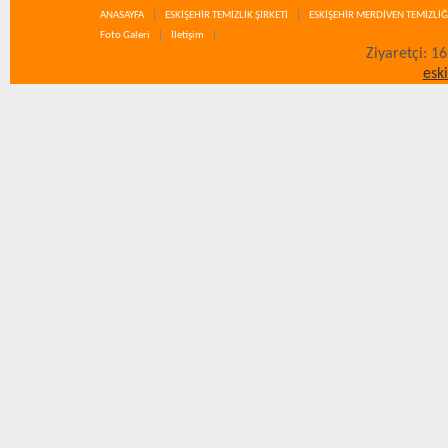
ANASAYFA
ESKİŞEHİR TEMİZLİK ŞİRKETİ
ESKİŞEHİR MERDİVEN TEMİZLİĞ
Foto Galeri
İletişim
Ziyaretçi: 1
esk