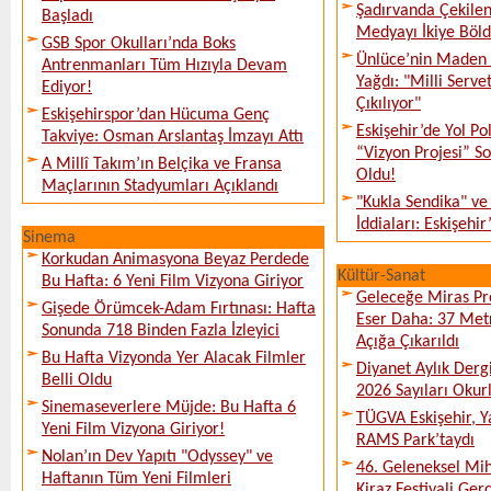
Şadırvanda Çekilen
Başladı
Medyayı İkiye Böl
GSB Spor Okulları’nda Boks
Ünlüce’nin Maden 
Antrenmanları Tüm Hızıyla Devam
Yağdı: "Milli Serve
Ediyor!
Çıkılıyor"
Eskişehirspor’dan Hücuma Genç
Eskişehir’de Yol Po
Takviye: Osman Arslantaş İmzayı Attı
“Vizyon Projesi” 
A Millî Takım’ın Belçika ve Fransa
Oldu!
Maçlarının Stadyumları Açıklandı
"Kukla Sendika" ve
İddiaları: Eskişehir
Sinema
Korkudan Animasyona Beyaz Perdede
Kültür-Sanat
Bu Hafta: 6 Yeni Film Vizyona Giriyor
Geleceğe Miras Pro
Gişede Örümcek-Adam Fırtınası: Hafta
Eser Daha: 37 Metr
Sonunda 718 Binden Fazla İzleyici
Açığa Çıkarıldı
Bu Hafta Vizyonda Yer Alacak Filmler
Diyanet Aylık Derg
Belli Oldu
2026 Sayıları Okur
Sinemaseverlere Müjde: Bu Hafta 6
TÜGVA Eskişehir, Ya
Yeni Film Vizyona Giriyor!
RAMS Park’taydı
Nolan’ın Dev Yapıtı "Odyssey" ve
46. Geleneksel Mih
Haftanın Tüm Yeni Filmleri
Kiraz Festivali Gerç