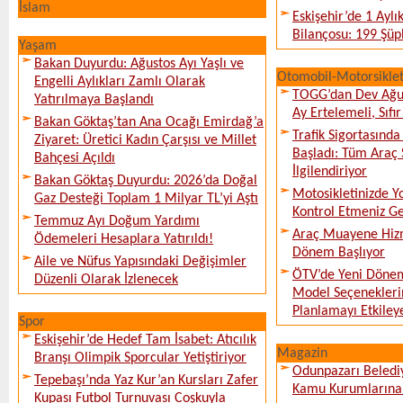
İslam
Eskişehir’de 1 Ayl
Bilançosu: 199 Şüph
Yaşam
Bakan Duyurdu: Ağustos Ayı Yaşlı ve
Otomobil-Motorsikle
Engelli Aylıkları Zamlı Olarak
TOGG’dan Dev Ağu
Yatırılmaya Başlandı
Ay Ertelemeli, Sıfır 
Bakan Göktaş’tan Ana Ocağı Emirdağ’a
Trafik Sigortasınd
Ziyaret: Üretici Kadın Çarşısı ve Millet
Başladı: Tüm Araç 
Bahçesi Açıldı
İlgilendiriyor
Bakan Göktaş Duyurdu: 2026’da Doğal
Motosikletinizde 
Gaz Desteği Toplam 1 Milyar TL’yi Aştı
Kontrol Etmeniz G
Temmuz Ayı Doğum Yardımı
Araç Muayene Hizm
Ödemeleri Hesaplara Yatırıldı!
Dönem Başlıyor
Aile ve Nüfus Yapısındaki Değişimler
ÖTV’de Yeni Dönem
Düzenli Olarak İzlenecek
Model Seçeneklerin
Planlamayı Etkileye
Spor
Eskişehir’de Hedef Tam İsabet: Atıcılık
Magazin
Branşı Olimpik Sporcular Yetiştiriyor
Odunpazarı Beledi
Tepebaşı’nda Yaz Kur’an Kursları Zafer
Kamu Kurumlarına K
Kupası Futbol Turnuvası Coşkuyla