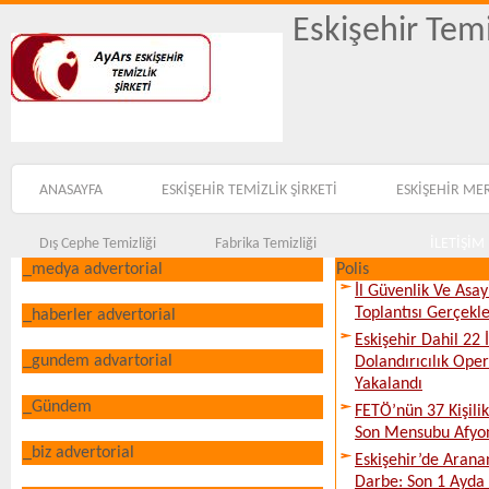
Eskişehir Temi
ANASAYFA
ESKİŞEHİR TEMİZLİK ŞİRKETİ
ESKİŞEHİR ME
Dış Cephe Temizliği
Fabrika Temizliği
İLETİŞİM
_medya advertorial
Polis
İl Güvenlik Ve Asa
Toplantısı Gerçekleş
_haberler advertorial
Eskişehir Dahil 22 İ
_gundem advartorial
Dolandırıcılık Ope
Yakalandı
_Gündem
FETÖ’nün 37 Kişili
Son Mensubu Afyon
_biz advertorial
Eskişehir’de Arana
Darbe: Son 1 Ayda 