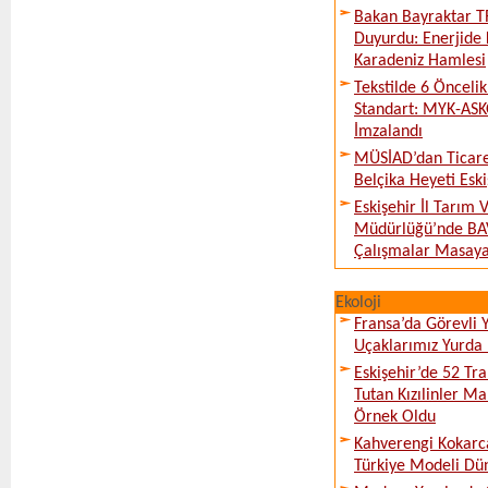
Bakan Bayraktar T
Duyurdu: Enerjide 
Karadeniz Hamlesi
Tekstilde 6 Önceli
Standart: MYK-ASK
İmzalandı
MÜSİAD’dan Ticare
Belçika Heyeti Eski
Eskişehir İl Tarım
Müdürlüğü’nde BAV
Çalışmalar Masaya 
Ekoloji
Fransa’da Görevli
Uçaklarımız Yurda
Eskişehir’de 52 Tr
Tutan Kızılinler Ma
Örnek Oldu
Kahverengi Kokarc
Türkiye Modeli Dü