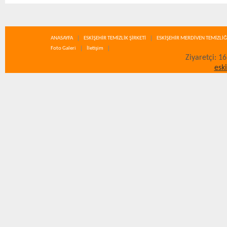
ANASAYFA
ESKİŞEHİR TEMİZLİK ŞİRKETİ
ESKİŞEHİR MERDİVEN TEMİZLİĞ
Foto Galeri
İletişim
Ziyaretçi: 1
esk