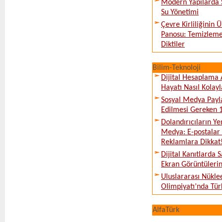
Modern Yapılarda S
Su Yönetimi
Çevre Kirliliğinin
Panosu: Temizleme
Diktiler
Bilim-Teknoloji
Dijital Hesaplama 
Hayatı Nasıl Kolayl
Sosyal Medya Payl
Edilmesi Gereken 
Dolandırıcıların Ye
Medya: E-postalar 
Reklamlara Dikkat
Dijital Kanıtlarda S
Ekran Görüntüleri
Uluslararası Nükle
Olimpiyatı’nda Tür
AlfaTürk