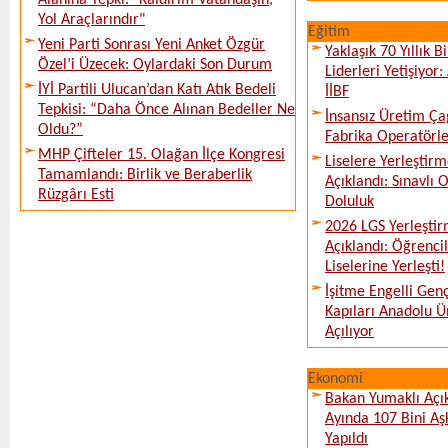
Alanına Tepki: "Kaldırım Vatandaşın,
Yol Araçlarındır"
Eğitim
Yeni Parti Sonrası Yeni Anket Özgür
Yaklaşık 70 Yıllık 
Özel’i Üzecek: Oylardaki Son Durum
Liderleri Yetişiyor
İYİ Partili Ulucan’dan Katı Atık Bedeli
İİBF
Tepkisi: “Daha Önce Alınan Bedeller Ne
İnsansız Üretim Çağ
Oldu?”
Fabrika Operatörle
MHP Çifteler 15. Olağan İlçe Kongresi
Liselere Yerleşti
Tamamlandı: Birlik ve Beraberlik
Açıklandı: Sınavlı
Rüzgârı Esti
Doluluk
2026 LGS Yerleştir
Açıklandı: Öğrencil
Liselerine Yerleşti!
İşitme Engelli Gen
Kapıları Anadolu Ün
Açılıyor
Ekonomi
Bakan Yumaklı Açı
Ayında 107 Bini Aş
Yapıldı