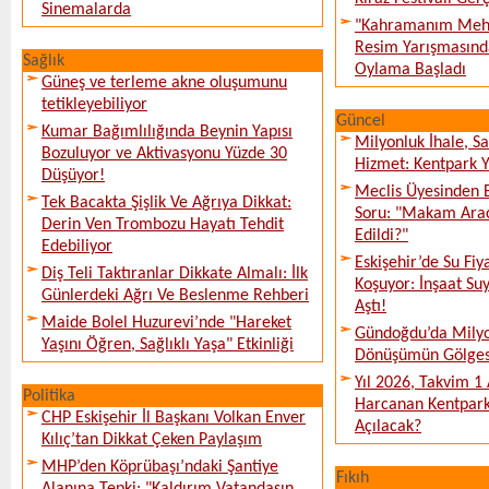
Sinemalarda
"Kahramanım Mehm
Resim Yarışmasında
Sağlık
Oylama Başladı
Güneş ve terleme akne oluşumunu
tetikleyebiliyor
Güncel
Kumar Bağımlılığında Beynin Yapısı
Milyonluk İhale, S
Bozuluyor ve Aktivasyonu Yüzde 30
Hizmet: Kentpark Ya
Düşüyor!
Meclis Üyesinden 
Tek Bacakta Şişlik Ve Ağrıya Dikkat:
Soru: "Makam Arac
Derin Ven Trombozu Hayatı Tehdit
Edildi?"
Edebiliyor
Eskişehir’de Su Fiy
Diş Teli Taktıranlar Dikkate Almalı: İlk
Koşuyor: İnşaat Suy
Günlerdeki Ağrı Ve Beslenme Rehberi
Aştı!
Maide Bolel Huzurevi’nde "Hareket
Gündoğdu’da Milyo
Yaşını Öğren, Sağlıklı Yaşa" Etkinliği
Dönüşümün Gölges
Yıl 2026, Takvim 1
Politika
Harcanan Kentpark
CHP Eskişehir İl Başkanı Volkan Enver
Açılacak?
Kılıç’tan Dikkat Çeken Paylaşım
MHP’den Köprübaşı’ndaki Şantiye
Fıkıh