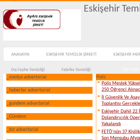
Eskişehir Temi
ANASAYFA
ESKİŞEHİR TEMİZLİK ŞİRKETİ
ESKİŞEHİR ME
Dış Cephe Temizliği
Fabrika Temizliği
İLETİŞİM
_medya advertorial
Polis
Polis Meslek Yükse
250 Öğrenci Alına
_haberler advertorial
İl Güvenlik Ve Asa
_gundem advartorial
Toplantısı Gerçekleş
Eskişehir Dahil 22 İ
_Gündem
Dolandırıcılık Ope
Yakalandı
_biz advertorial
FETÖ’nün 37 Kişili
Son Mensubu Afyon