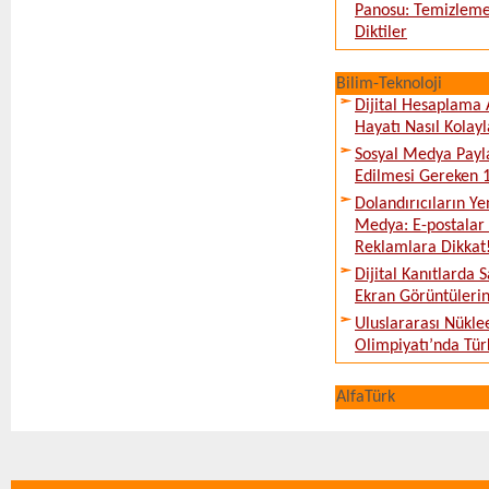
Panosu: Temizleme
Diktiler
Bilim-Teknoloji
Dijital Hesaplama 
Hayatı Nasıl Kolayl
Sosyal Medya Payl
Edilmesi Gereken 
Dolandırıcıların Ye
Medya: E-postalar 
Reklamlara Dikkat
Dijital Kanıtlarda S
Ekran Görüntüleri
Uluslararası Nükle
Olimpiyatı’nda Tür
AlfaTürk