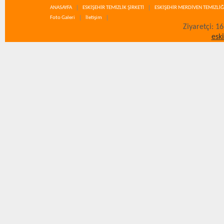
ANASAYFA
ESKİŞEHİR TEMİZLİK ŞİRKETİ
ESKİŞEHİR MERDİVEN TEMİZLİĞ
Foto Galeri
İletişim
Ziyaretçi: 1
esk