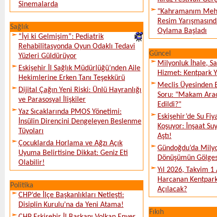
Sinemalarda
"Kahramanım Mehm
Resim Yarışmasında
Sağlık
Oylama Başladı
“İyi ki Gelmişim”: Pediatrik
Rehabilitasyonda Oyun Odaklı Tedavi
Güncel
Yüzleri Güldürüyor
Milyonluk İhale, S
Eskişehir İl Sağlık Müdürlüğü’nden Aile
Hizmet: Kentpark Ya
Hekimlerine Erken Tanı Teşekkürü
Meclis Üyesinden 
Dijital Çağın Yeni Riski: Ünlü Hayranlığı
Soru: "Makam Arac
ve Parasosyal İlişkiler
Edildi?"
Yaz Sıcaklarında PMOS Yönetimi:
Eskişehir’de Su Fiy
İnsülin Direncini Dengeleyen Beslenme
Koşuyor: İnşaat Suy
Tüyoları
Aştı!
Çocuklarda Horlama ve Ağzı Açık
Gündoğdu’da Milyo
Uyuma Belirtisine Dikkat: Geniz Eti
Dönüşümün Gölges
Olabilir!
Yıl 2026, Takvim 1
Harcanan Kentpark
Politika
Açılacak?
CHP’de İlçe Başkanlıkları Netleşti:
Disiplin Kurulu’na da Yeni Atama!
Fıkıh