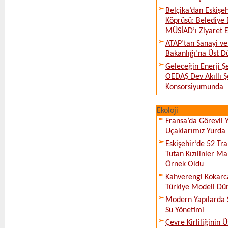
Belçika’dan Eskişeh
Köprüsü: Belediye 
MÜSİAD’ı Ziyaret E
ATAP’tan Sanayi ve
Bakanlığı’na Üst D
Geleceğin Enerji Şe
OEDAŞ Dev Akıllı 
Konsorsiyumunda
Ekoloji
Fransa’da Görevli
Uçaklarımız Yurda
Eskişehir’de 52 Tr
Tutan Kızılinler Ma
Örnek Oldu
Kahverengi Kokarc
Türkiye Modeli Dü
Modern Yapılarda S
Su Yönetimi
Çevre Kirliliğinin