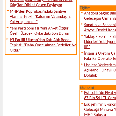
CHP Eskişehir İl Başkanı Volkan Enver
Kılıç’tan Dikkat Çeken Paylaşım
Eğitim
MHP’den Köprübaşı’ndaki Şantiye
Anadolu Sağlık Bili
Alanına Tepki: "Kaldırım Vatandaşın,
Geleceğin Uzmanlar
Yol Araçlarındır"
Sanatın ve Sahneni
Yeni Parti Sonrası Yeni Anket Özgür
Atıyor: Devlet Kon
Özel’i Üzecek: Oylardaki Son Durum
Yaklaşık 70 Yıllık 
İYİ Partili Ulucan’dan Katı Atık Bedeli
Liderleri Yetişiyor
Tepkisi: “Daha Önce Alınan Bedeller Ne
İİBF
Oldu?”
İnsansız Üretim Çağ
Fabrika Operatörle
Liselere Yerleşti
Açıklandı: Sınavlı
Doluluk
Ekonomi
Eskişehir’de Fiyat 
67 Bin 541 TL Ceza
Eskişehir’in Ekono
Geleceği Masaya Ya
MHP Buluştu