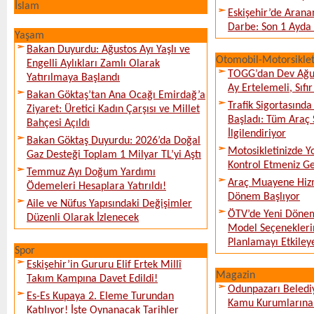
İslam
Eskişehir’de Arana
Darbe: Son 1 Ayda 
Yaşam
Bakan Duyurdu: Ağustos Ayı Yaşlı ve
Otomobil-Motorsikle
Engelli Aylıkları Zamlı Olarak
TOGG’dan Dev Ağu
Yatırılmaya Başlandı
Ay Ertelemeli, Sıfır 
Bakan Göktaş’tan Ana Ocağı Emirdağ’a
Trafik Sigortasınd
Ziyaret: Üretici Kadın Çarşısı ve Millet
Başladı: Tüm Araç 
Bahçesi Açıldı
İlgilendiriyor
Bakan Göktaş Duyurdu: 2026’da Doğal
Motosikletinizde 
Gaz Desteği Toplam 1 Milyar TL’yi Aştı
Kontrol Etmeniz G
Temmuz Ayı Doğum Yardımı
Araç Muayene Hizm
Ödemeleri Hesaplara Yatırıldı!
Dönem Başlıyor
Aile ve Nüfus Yapısındaki Değişimler
ÖTV’de Yeni Dönem
Düzenli Olarak İzlenecek
Model Seçeneklerin
Planlamayı Etkileye
Spor
Eskişehir’in Gururu Elif Ertek Millî
Magazin
Takım Kampına Davet Edildi!
Odunpazarı Beledi
Es-Es Kupaya 2. Eleme Turundan
Kamu Kurumlarına K
Katılıyor! İşte Oynanacak Tarihler