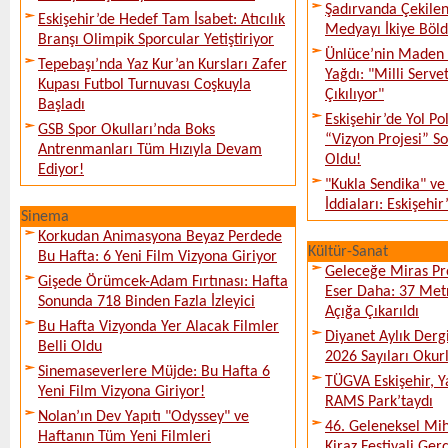
Şadırvanda Çekilen
Eskişehir’de Hedef Tam İsabet: Atıcılık
Medyayı İkiye Böl
Branşı Olimpik Sporcular Yetiştiriyor
Ünlüce’nin Maden 
Tepebaşı’nda Yaz Kur’an Kursları Zafer
Yağdı: "Milli Serve
Kupası Futbol Turnuvası Coşkuyla
Çıkılıyor"
Başladı
Eskişehir’de Yol Po
GSB Spor Okulları’nda Boks
“Vizyon Projesi” 
Antrenmanları Tüm Hızıyla Devam
Oldu!
Ediyor!
"Kukla Sendika" ve
İddiaları: Eskişehir
Sinema
Korkudan Animasyona Beyaz Perdede
Kültür-Sanat
Bu Hafta: 6 Yeni Film Vizyona Giriyor
Geleceğe Miras Pro
Gişede Örümcek-Adam Fırtınası: Hafta
Eser Daha: 37 Metr
Sonunda 718 Binden Fazla İzleyici
Açığa Çıkarıldı
Bu Hafta Vizyonda Yer Alacak Filmler
Diyanet Aylık Derg
Belli Oldu
2026 Sayıları Okur
Sinemaseverlere Müjde: Bu Hafta 6
TÜGVA Eskişehir, Ya
Yeni Film Vizyona Giriyor!
RAMS Park’taydı
Nolan’ın Dev Yapıtı "Odyssey" ve
46. Geleneksel Mih
Haftanın Tüm Yeni Filmleri
Kiraz Festivali Gerç