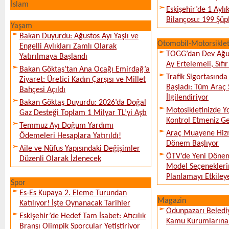
İslam
Eskişehir’de 1 Ayl
Bilançosu: 199 Şüph
Yaşam
Bakan Duyurdu: Ağustos Ayı Yaşlı ve
Otomobil-Motorsikle
Engelli Aylıkları Zamlı Olarak
TOGG’dan Dev Ağu
Yatırılmaya Başlandı
Ay Ertelemeli, Sıfır 
Bakan Göktaş’tan Ana Ocağı Emirdağ’a
Trafik Sigortasınd
Ziyaret: Üretici Kadın Çarşısı ve Millet
Başladı: Tüm Araç 
Bahçesi Açıldı
İlgilendiriyor
Bakan Göktaş Duyurdu: 2026’da Doğal
Motosikletinizde 
Gaz Desteği Toplam 1 Milyar TL’yi Aştı
Kontrol Etmeniz G
Temmuz Ayı Doğum Yardımı
Araç Muayene Hizm
Ödemeleri Hesaplara Yatırıldı!
Dönem Başlıyor
Aile ve Nüfus Yapısındaki Değişimler
ÖTV’de Yeni Dönem
Düzenli Olarak İzlenecek
Model Seçeneklerin
Planlamayı Etkileye
Spor
Es-Es Kupaya 2. Eleme Turundan
Magazin
Katılıyor! İşte Oynanacak Tarihler
Odunpazarı Beledi
Eskişehir’de Hedef Tam İsabet: Atıcılık
Kamu Kurumlarına K
Branşı Olimpik Sporcular Yetiştiriyor