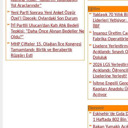
Alanına Tepki: "Kaldırım Vatandaşın,
Yol Araçlarındır"
Eğitim
Yeni Parti Sonrası Yeni Anket Özgür
Yaklaşık 70 Yıllık 
Özel’i Üzecek: Oylardaki Son Durum
Liderleri Yetişiyor
İYİ Partili Ulucan’dan Katı Atık Bedeli
İİBF
Tepkisi: “Daha Önce Alınan Bedeller Ne
İnsansız Üretim Çağ
Oldu?”
Fabrika Operatörle
MHP Çifteler 15. Olağan İlçe Kongresi
Liselere Yerleşti
Tamamlandı: Birlik ve Beraberlik
Açıklandı: Sınavlı
Rüzgârı Esti
Doluluk
2026 LGS Yerleştir
Açıklandı: Öğrencil
Liselerine Yerleşti!
İşitme Engelli Gen
Kapıları Anadolu Ün
Açılıyor
Ekonomi
Eskişehir’de Gıda 
1 Haftada 802 Bin 
Bakan Yumaklı Açı