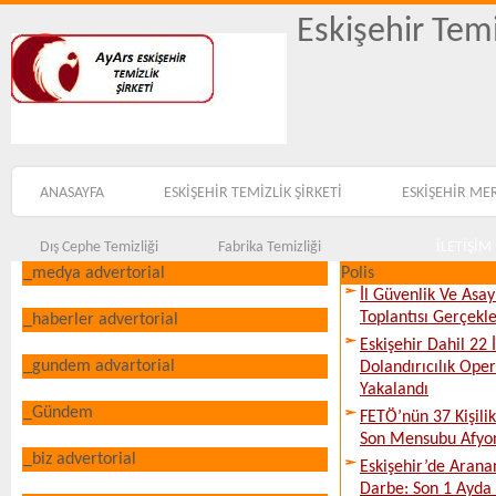
Eskişehir Temi
ANASAYFA
ESKİŞEHİR TEMİZLİK ŞİRKETİ
ESKİŞEHİR ME
Dış Cephe Temizliği
Fabrika Temizliği
İLETİŞİM
_medya advertorial
Polis
İl Güvenlik Ve Asa
Toplantısı Gerçekleş
_haberler advertorial
Eskişehir Dahil 22 İ
_gundem advartorial
Dolandırıcılık Ope
Yakalandı
_Gündem
FETÖ’nün 37 Kişili
Son Mensubu Afyon
_biz advertorial
Eskişehir’de Arana
Darbe: Son 1 Ayda 