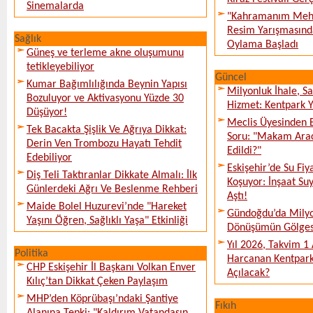
Sinemalarda
"Kahramanım Mehm
Resim Yarışmasında
Sağlık
Oylama Başladı
Güneş ve terleme akne oluşumunu
tetikleyebiliyor
Güncel
Kumar Bağımlılığında Beynin Yapısı
Milyonluk İhale, S
Bozuluyor ve Aktivasyonu Yüzde 30
Hizmet: Kentpark Ya
Düşüyor!
Meclis Üyesinden 
Tek Bacakta Şişlik Ve Ağrıya Dikkat:
Soru: "Makam Arac
Derin Ven Trombozu Hayatı Tehdit
Edildi?"
Edebiliyor
Eskişehir’de Su Fiy
Diş Teli Taktıranlar Dikkate Almalı: İlk
Koşuyor: İnşaat Suy
Günlerdeki Ağrı Ve Beslenme Rehberi
Aştı!
Maide Bolel Huzurevi’nde "Hareket
Gündoğdu’da Milyo
Yaşını Öğren, Sağlıklı Yaşa" Etkinliği
Dönüşümün Gölges
Yıl 2026, Takvim 1
Politika
Harcanan Kentpark
CHP Eskişehir İl Başkanı Volkan Enver
Açılacak?
Kılıç’tan Dikkat Çeken Paylaşım
MHP’den Köprübaşı’ndaki Şantiye
Fıkıh