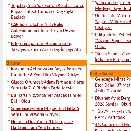
Şadırvanda Çekilen
Tepebaşı’nda Yaz Kur’an Kursları Zafer
Medyayı İkiye Böl
Kupası Futbol Turnuvası Coşkuyla
Ünlüce’nin Maden 
Başladı
Yağdı: "Milli Serve
GSB Spor Okulları’nda Boks
Çıkılıyor"
Antrenmanları Tüm Hızıyla Devam
Eskişehir’de Yol Po
Ediyor!
“Vizyon Projesi” 
Eskişehirspor’dan Hücuma Genç
Oldu!
Takviye: Osman Arslantaş İmzayı Attı
"Kukla Sendika" ve
İddiaları: Eskişehir
Sinema
Korkudan Animasyona Beyaz Perdede
Kültür-Sanat
Bu Hafta: 6 Yeni Film Vizyona Giriyor
Geleceğe Miras Pro
Gişede Örümcek-Adam Fırtınası: Hafta
Eser Daha: 37 Metr
Sonunda 718 Binden Fazla İzleyici
Açığa Çıkarıldı
Bu Hafta Vizyonda Yer Alacak Filmler
Diyanet Aylık Derg
Belli Oldu
2026 Sayıları Okur
Sinemaseverlere Müjde: Bu Hafta 6
TÜGVA Eskişehir, Ya
Yeni Film Vizyona Giriyor!
RAMS Park’taydı
Nolan’ın Dev Yapıtı "Odyssey" ve
46. Geleneksel Mih
Haftanın Tüm Yeni Filmleri
Kiraz Festivali Gerç