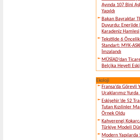
Ayında 107 Bini Aş
Yapıldı
Bakan Bayraktar T
Duyurdu: Enerjide 
Karadeniz Hamlesi
Tekstilde 6 Önceli
Standart: MYK-ASK
İmzalandı
MÜSİAD’dan Ticare
Belçika Heyeti Eski
Ekoloji
Fransa’da Görevli
Uçaklarımız Yurda
Eskişehir’de 52 Tr
Tutan Kızılinler Ma
Örnek Oldu
Kahverengi Kokarc
Türkiye Modeli Dü
Modern Yapılarda S