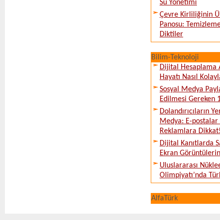
Su Yönetimi
Çevre Kirliliğinin
Panosu: Temizleme
Diktiler
Bilim-Teknoloji
Dijital Hesaplama 
Hayatı Nasıl Kolayl
Sosyal Medya Payl
Edilmesi Gereken 
Dolandırıcıların Ye
Medya: E-postalar 
Reklamlara Dikkat
Dijital Kanıtlarda S
Ekran Görüntüleri
Uluslararası Nükle
Olimpiyatı’nda Tür
AlfaTürk