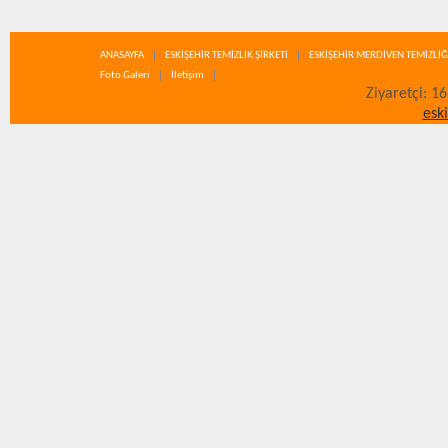
ANASAYFA
ESKİŞEHİR TEMİZLİK ŞİRKETİ
ESKİŞEHİR MERDİVEN TEMİZLİĞ
Foto Galeri
İletişim
Ziyaretçi: 1
esk