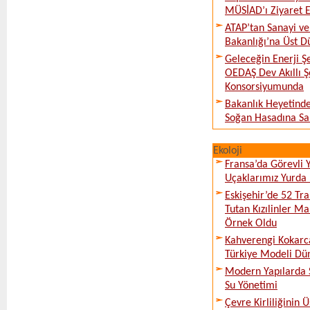
MÜSİAD’ı Ziyaret E
ATAP’tan Sanayi ve
Bakanlığı’na Üst D
Geleceğin Enerji Şe
OEDAŞ Dev Akıllı 
Konsorsiyumunda
Bakanlık Heyetinde
Soğan Hasadına Sa
Ekoloji
Fransa’da Görevli
Uçaklarımız Yurda
Eskişehir’de 52 Tr
Tutan Kızılinler Ma
Örnek Oldu
Kahverengi Kokarc
Türkiye Modeli Dü
Modern Yapılarda S
Su Yönetimi
Çevre Kirliliğinin