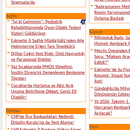
Sinemalarda
"Kahramanım Mehm
Resim Yarışmasında
Sağlık
Oylama Başladı
“İyi ki Gelmişim”: Pediatrik
Rehabilitasyonda Oyun Odaklı Tedavi
Güncel
Yüzleri Güldürüyor
Milyonluk İhale, S
Eskişehir İl Sağlık Müdürlüğü’nden Aile
Hizmet: Kentpark Ya
Hekimlerine Erken Tanı Teşekkürü
Meclis Üyesinden 
Dijital Çağın Yeni Riski: Ünlü Hayranlığı
Soru: "Makam Arac
ve Parasosyal İlişkiler
Edildi?"
Yaz Sıcaklarında PMOS Yönetimi:
Eskişehir’de Su Fiy
İnsülin Direncini Dengeleyen Beslenme
Koşuyor: İnşaat Suy
Tüyoları
Aştı!
Çocuklarda Horlama ve Ağzı Açık
Gündoğdu’da Milyo
Uyuma Belirtisine Dikkat: Geniz Eti
Dönüşümün Gölges
Olabilir!
Yıl 2026, Takvim 1
Harcanan Kentpark
Politika
Açılacak?
CHP’de İlçe Başkanlıkları Netleşti:
Disiplin Kurulu’na da Yeni Atama!
Fıkıh