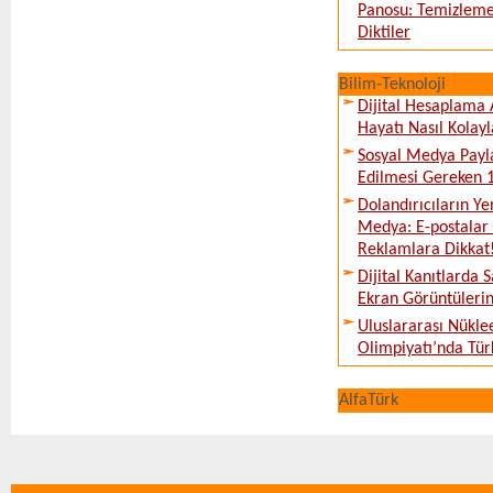
Panosu: Temizleme
Diktiler
Bilim-Teknoloji
Dijital Hesaplama 
Hayatı Nasıl Kolayl
Sosyal Medya Payl
Edilmesi Gereken 
Dolandırıcıların Ye
Medya: E-postalar 
Reklamlara Dikkat
Dijital Kanıtlarda S
Ekran Görüntüleri
Uluslararası Nükle
Olimpiyatı’nda Tür
AlfaTürk