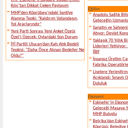
CHP Eskişehir İl Başkanı Volkan Enver
Kılıç’tan Dikkat Çeken Paylaşım
Eğitim
MHP’den Köprübaşı’ndaki Şantiye
Anadolu Sağlık Bili
Alanına Tepki: "Kaldırım Vatandaşın,
Geleceğin Uzmanlar
Yol Araçlarındır"
Sanatın ve Sahneni
Yeni Parti Sonrası Yeni Anket Özgür
Atıyor: Devlet Kon
Özel’i Üzecek: Oylardaki Son Durum
Yaklaşık 70 Yıllık 
İYİ Partili Ulucan’dan Katı Atık Bedeli
Liderleri Yetişiyor
Tepkisi: “Daha Önce Alınan Bedeller Ne
İİBF
Oldu?”
İnsansız Üretim Çağ
Fabrika Operatörle
Liselere Yerleşti
Açıklandı: Sınavlı
Doluluk
Ekonomi
Eskişehir’in Ekono
Geleceği Masaya Ya
MHP Buluştu
Belçika’dan Eskişeh
Köprüsü: Belediye 