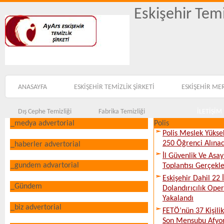
Eskişehir Temi
ANASAYFA
ESKİŞEHİR TEMİZLİK ŞİRKETİ
ESKİŞEHİR ME
Dış Cephe Temizliği
Fabrika Temizliği
İLETİŞİM
_medya advertorial
Polis
Polis Meslek Yükse
250 Öğrenci Alına
_haberler advertorial
İl Güvenlik Ve Asa
_gundem advartorial
Toplantısı Gerçekleş
Eskişehir Dahil 22 İ
_Gündem
Dolandırıcılık Ope
Yakalandı
_biz advertorial
FETÖ’nün 37 Kişili
Son Mensubu Afyon