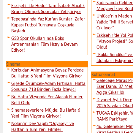
Şadırvanda Çekilen
Eskişehir’de Hedef Tam İsabet: Atıcılık
Medyayı İkiye Böl
Branşı Olimpik Sporcular Yetiştiriyor
Ünlüce’nin Maden 
Tepebaşı’nda Yaz Kur’an Kursları Zafer
Yağdı: "Milli Serve
Kupası Futbol Turnuvası Coşkuyla
Çıkılıyor"
Başladı
Eskişehir’de Yol Po
GSB Spor Okulları’nda Boks
“Vizyon Projesi” 
Antrenmanları Tüm Hızıyla Devam
Oldu!
Ediyor!
"Kukla Sendika" ve
İddiaları: Eskişehir
Sinema
Korkudan Animasyona Beyaz Perdede
Kültür-Sanat
Bu Hafta: 6 Yeni Film Vizyona Giriyor
Geleceğe Miras Pro
Gişede Örümcek-Adam Fırtınası: Hafta
Eser Daha: 37 Metr
Sonunda 718 Binden Fazla İzleyici
Açığa Çıkarıldı
Bu Hafta Vizyonda Yer Alacak Filmler
Diyanet Aylık Derg
Belli Oldu
2026 Sayıları Okur
Sinemaseverlere Müjde: Bu Hafta 6
TÜGVA Eskişehir, Ya
Yeni Film Vizyona Giriyor!
RAMS Park’taydı
Nolan’ın Dev Yapıtı "Odyssey" ve
46. Geleneksel Mih
Haftanın Tüm Yeni Filmleri
Kiraz Festivali Gerç