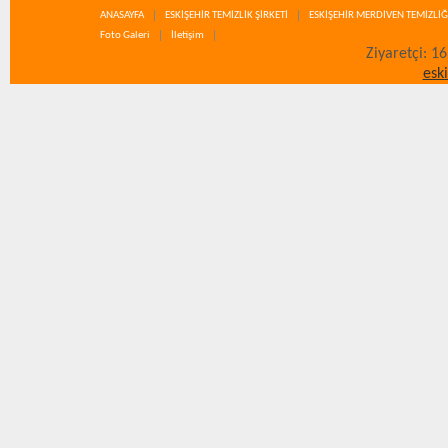
ANASAYFA
ESKİŞEHİR TEMİZLİK ŞİRKETİ
ESKİŞEHİR MERDİVEN TEMİZLİĞ
Foto Galeri
İletişim
Ziyaretçi: 1
esk