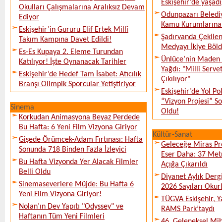
Eskişehir’de yaşadı
Okulları Çalışmalarına Aralıksız Devam
Odunpazarı Beledi
Ediyor
Kamu Kurumlarına K
Eskişehir’in Gururu Elif Ertek Millî
Şadırvanda Çekilen
Takım Kampına Davet Edildi!
Medyayı İkiye Böl
Es-Es Kupaya 2. Eleme Turundan
Ünlüce’nin Maden 
Katılıyor! İşte Oynanacak Tarihler
Yağdı: "Milli Serve
Eskişehir’de Hedef Tam İsabet: Atıcılık
Çıkılıyor"
Branşı Olimpik Sporcular Yetiştiriyor
Eskişehir’de Yol Po
“Vizyon Projesi” 
Sinema
Oldu!
Korkudan Animasyona Beyaz Perdede
Bu Hafta: 6 Yeni Film Vizyona Giriyor
Kültür-Sanat
Gişede Örümcek-Adam Fırtınası: Hafta
Geleceğe Miras Pro
Sonunda 718 Binden Fazla İzleyici
Eser Daha: 37 Metr
Bu Hafta Vizyonda Yer Alacak Filmler
Açığa Çıkarıldı
Belli Oldu
Diyanet Aylık Derg
Sinemaseverlere Müjde: Bu Hafta 6
2026 Sayıları Okur
Yeni Film Vizyona Giriyor!
TÜGVA Eskişehir, Ya
Nolan’ın Dev Yapıtı "Odyssey" ve
RAMS Park’taydı
Haftanın Tüm Yeni Filmleri
46. Geleneksel Mih