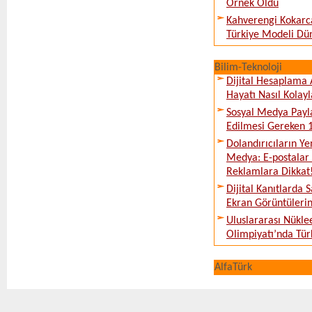
Örnek Oldu
Kahverengi Kokarc
Türkiye Modeli Dü
Bilim-Teknoloji
Dijital Hesaplama 
Hayatı Nasıl Kolayl
Sosyal Medya Payl
Edilmesi Gereken 
Dolandırıcıların Ye
Medya: E-postalar 
Reklamlara Dikkat
Dijital Kanıtlarda S
Ekran Görüntüleri
Uluslararası Nükle
Olimpiyatı’nda Tür
AlfaTürk