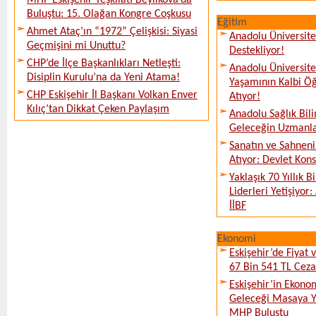
MHP Eskişehir Teşkilatı Beylikova’da
Buluştu: 15. Olağan Kongre Coşkusu
Eğitim
Ahmet Ataç’ın “1972” Çelişkisi: Siyasi
Anadolu Üniversites
Geçmişini mi Unuttu?
Destekliyor!
CHP’de İlçe Başkanlıkları Netleşti:
Anadolu Üniversit
Disiplin Kurulu’na da Yeni Atama!
Yaşamının Kalbi Öğ
CHP Eskişehir İl Başkanı Volkan Enver
Atıyor!
Kılıç’tan Dikkat Çeken Paylaşım
Anadolu Sağlık Bili
Geleceğin Uzmanlar
Sanatın ve Sahneni
Atıyor: Devlet Kon
Yaklaşık 70 Yıllık 
Liderleri Yetişiyor
İİBF
Ekonomi
Eskişehir’de Fiyat 
67 Bin 541 TL Ceza
Eskişehir’in Ekono
Geleceği Masaya Ya
MHP Buluştu