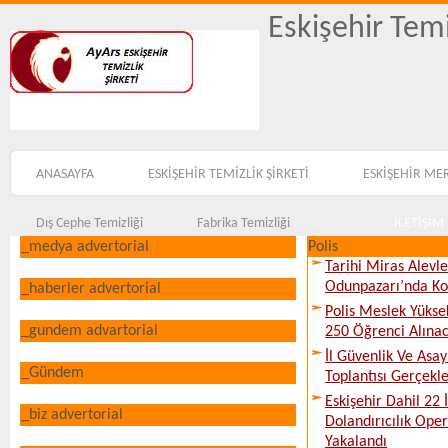
Eskişehir Temi
ANASAYFA
ESKİŞEHİR TEMİZLİK ŞİRKETİ
ESKİŞEHİR ME
Dış Cephe Temizliği
Fabrika Temizliği
İLETİŞİM
_medya advertorial
Polis
Tarihi Miras Alevl
Odunpazarı’nda Ko
_haberler advertorial
Polis Meslek Yükse
_gundem advartorial
250 Öğrenci Alına
İl Güvenlik Ve Asa
_Gündem
Toplantısı Gerçekleş
Eskişehir Dahil 22 İ
_biz advertorial
Dolandırıcılık Ope
Yakalandı