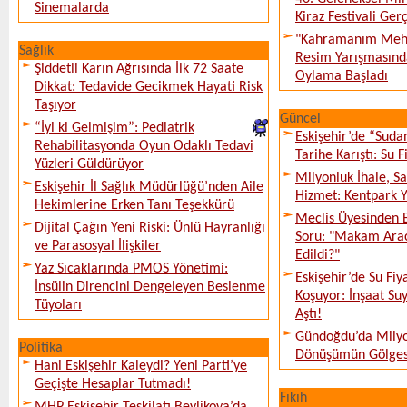
Sinemalarda
Kiraz Festivali Gerç
"Kahramanım Mehm
Sağlık
Resim Yarışmasında
Şiddetli Karın Ağrısında İlk 72 Saate
Oylama Başladı
Dikkat: Tedavide Gecikmek Hayati Risk
Taşıyor
Güncel
“İyi ki Gelmişim”: Pediatrik
Eskişehir’de “Sud
Rehabilitasyonda Oyun Odaklı Tedavi
Tarihe Karıştı: Su F
Yüzleri Güldürüyor
Milyonluk İhale, S
Eskişehir İl Sağlık Müdürlüğü’nden Aile
Hizmet: Kentpark Ya
Hekimlerine Erken Tanı Teşekkürü
Meclis Üyesinden 
Dijital Çağın Yeni Riski: Ünlü Hayranlığı
Soru: "Makam Arac
ve Parasosyal İlişkiler
Edildi?"
Yaz Sıcaklarında PMOS Yönetimi:
Eskişehir’de Su Fiy
İnsülin Direncini Dengeleyen Beslenme
Koşuyor: İnşaat Suy
Tüyoları
Aştı!
Gündoğdu’da Milyo
Politika
Dönüşümün Gölges
Hani Eskişehir Kaleydi? Yeni Parti’ye
Geçişte Hesaplar Tutmadı!
Fıkıh