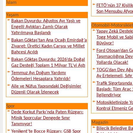
İslam
FETÖ’nün 37 Kişili
Son Mensubu Afyon
Yaşam
Bakan Duyurdu: Ağustos Ayı Yaşlı ve
Otomobil-Motorsikle
Engelli Aylıkları Zamlı Olarak
Yapay Zekâ Destekl
Yatırılmaya Başlandı
Togg Mobil ve Sabi
Bakan Göktaş’tan Ana Ocağı Emirdağ’a
Büyüyor!
Ziyaret: Üretici Kadın Çarşısı ve Millet
Ford Otosan’dan G
Bahçesi Açıldı
Taşımacılığına De
Bakan Göktaş Duyurdu: 2026’da Doğal
Yollarda Olacak!
Gaz Desteği Toplam 1 Milyar TL’yi Aştı
TOGG’dan Dev Ağu
Temmuz Ayı Doğum Yardımı
Ay Ertelemeli, Sıfır 
Ödemeleri Hesaplara Yatırıldı!
Trafik Sigortasınd
Aile ve Nüfus Yapısındaki Değişimler
Başladı: Tüm Araç 
Düzenli Olarak İzlenecek
İlgilendiriyor
Motosikletinizde 
Spor
Kontrol Etmeniz G
Dede Korkut Parkı’nda Paten Rüzgarı:
Minik Sporcular Dengede Sınır
Magazin
Tanımıyor!
Bilecik Belediye Ba
Yenikent’te Bocce Rüzgarı: GSB Spor