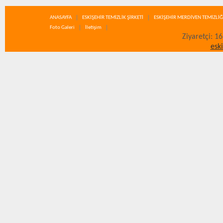
ANASAYFA
ESKİŞEHİR TEMİZLİK ŞİRKETİ
ESKİŞEHİR MERDİVEN TEMİZLİĞ
Foto Galeri
İletişim
Ziyaretçi: 1
esk