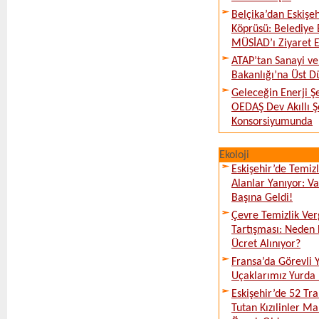
Belçika’dan Eskişeh
Köprüsü: Belediye 
MÜSİAD’ı Ziyaret E
ATAP’tan Sanayi ve
Bakanlığı’na Üst D
Geleceğin Enerji Şe
OEDAŞ Dev Akıllı 
Konsorsiyumunda
Ekoloji
Eskişehir’de Temi
Alanlar Yanıyor: V
Başına Geldi!
Çevre Temizlik Ver
Tartışması: Neden 
Ücret Alınıyor?
Fransa’da Görevli
Uçaklarımız Yurda
Eskişehir’de 52 Tr
Tutan Kızılinler Ma