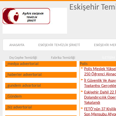
Eskişehir Temi
ANASAYFA
ESKİŞEHİR TEMİZLİK ŞİRKETİ
ESKİŞEHİR ME
Dış Cephe Temizliği
Fabrika Temizliği
İLETİŞİM
_medya advertorial
Polis
Polis Meslek Yükse
250 Öğrenci Alına
_haberler advertorial
İl Güvenlik Ve Asa
_gundem advartorial
Toplantısı Gerçekleş
Eskişehir Dahil 22 İ
_Gündem
Dolandırıcılık Ope
Yakalandı
_biz advertorial
FETÖ’nün 37 Kişili
Son Mensubu Afyon