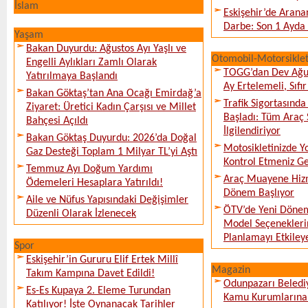
İslam
Eskişehir’de Arana
Darbe: Son 1 Ayda 
Yaşam
Bakan Duyurdu: Ağustos Ayı Yaşlı ve
Otomobil-Motorsikle
Engelli Aylıkları Zamlı Olarak
TOGG’dan Dev Ağu
Yatırılmaya Başlandı
Ay Ertelemeli, Sıfır 
Bakan Göktaş’tan Ana Ocağı Emirdağ’a
Trafik Sigortasınd
Ziyaret: Üretici Kadın Çarşısı ve Millet
Başladı: Tüm Araç 
Bahçesi Açıldı
İlgilendiriyor
Bakan Göktaş Duyurdu: 2026’da Doğal
Motosikletinizde 
Gaz Desteği Toplam 1 Milyar TL’yi Aştı
Kontrol Etmeniz G
Temmuz Ayı Doğum Yardımı
Araç Muayene Hizm
Ödemeleri Hesaplara Yatırıldı!
Dönem Başlıyor
Aile ve Nüfus Yapısındaki Değişimler
ÖTV’de Yeni Dönem
Düzenli Olarak İzlenecek
Model Seçeneklerin
Planlamayı Etkileye
Spor
Eskişehir’in Gururu Elif Ertek Millî
Magazin
Takım Kampına Davet Edildi!
Odunpazarı Beledi
Es-Es Kupaya 2. Eleme Turundan
Kamu Kurumlarına K
Katılıyor! İşte Oynanacak Tarihler