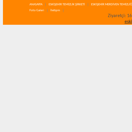
ANASAYFA
ESKİŞEHİR TEMİZLİK ŞİRKETİ
ESKİŞEHİR MERDİVEN TEMİZLİĞ
Foto Galeri
İletişim
Ziyaretçi: 1
esk