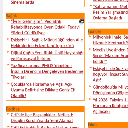
Sinemalarda
"Kahramanım Mehm
Resim Yarışmasında
Sağlık
Oylama Başladı
“İyi ki Gelmişim”: Pediatrik
Rehabilitasyonda Oyun Odaklı Tedavi
Güncel
Yüzleri Güldürüyor
Milyonluk İhale, S
Eskişehir İl Sağlık Müdürlüğü’nden Aile
Hizmet: Kentpark Ya
Hekimlerine Erken Tanı Teşekkürü
Meclis Üyesinden 
Dijital Çağın Yeni Riski: Ünlü Hayranlığı
Soru: "Makam Arac
ve Parasosyal İlişkiler
Edildi?"
Yaz Sıcaklarında PMOS Yönetimi:
Eskişehir’de Su Fiy
İnsülin Direncini Dengeleyen Beslenme
Koşuyor: İnşaat Suy
Tüyoları
Aştı!
Çocuklarda Horlama ve Ağzı Açık
Gündoğdu’da Milyo
Uyuma Belirtisine Dikkat: Geniz Eti
Dönüşümün Gölges
Olabilir!
Yıl 2026, Takvim 1
Harcanan Kentpark
Politika
Açılacak?
CHP’de İlçe Başkanlıkları Netleşti:
Disiplin Kurulu’na da Yeni Atama!
Fıkıh