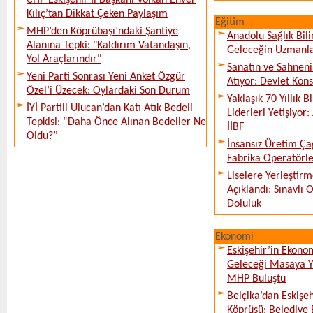
CHP Eskişehir İl Başkanı Volkan Enver
Kılıç’tan Dikkat Çeken Paylaşım
Eğitim
MHP’den Köprübaşı’ndaki Şantiye
Anadolu Sağlık Bili
Alanına Tepki: "Kaldırım Vatandaşın,
Geleceğin Uzmanlar
Yol Araçlarındır"
Sanatın ve Sahneni
Yeni Parti Sonrası Yeni Anket Özgür
Atıyor: Devlet Kon
Özel’i Üzecek: Oylardaki Son Durum
Yaklaşık 70 Yıllık 
İYİ Partili Ulucan’dan Katı Atık Bedeli
Liderleri Yetişiyor
Tepkisi: “Daha Önce Alınan Bedeller Ne
İİBF
Oldu?”
İnsansız Üretim Çağ
Fabrika Operatörle
Liselere Yerleşti
Açıklandı: Sınavlı
Doluluk
Ekonomi
Eskişehir’in Ekono
Geleceği Masaya Ya
MHP Buluştu
Belçika’dan Eskişeh
Köprüsü: Belediye 