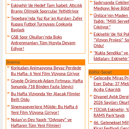
Şadırvanda Çekilen
Eskişehir’de Hedef Tam İsabet: Atıcılık
Medyayı İkiye Böl
Branşı Olimpik Sporcular Yetiştiriyor
Ünlüce’nin Maden 
Tepebaşı’nda Yaz Kur’an Kursları Zafer
Yağdı: "Milli Serve
Kupası Futbol Turnuvası Coşkuyla
Çıkılıyor"
Başladı
Eskişehir’de Yol Po
GSB Spor Okulları’nda Boks
“Vizyon Projesi” 
Antrenmanları Tüm Hızıyla Devam
Oldu!
Ediyor!
"Kukla Sendika" ve
İddiaları: Eskişehir
Sinema
Korkudan Animasyona Beyaz Perdede
Kültür-Sanat
Bu Hafta: 6 Yeni Film Vizyona Giriyor
Geleceğe Miras Pro
Gişede Örümcek-Adam Fırtınası: Hafta
Eser Daha: 37 Metr
Sonunda 718 Binden Fazla İzleyici
Açığa Çıkarıldı
Bu Hafta Vizyonda Yer Alacak Filmler
Diyanet Aylık Derg
Belli Oldu
2026 Sayıları Okur
Sinemaseverlere Müjde: Bu Hafta 6
TÜGVA Eskişehir, Ya
Yeni Film Vizyona Giriyor!
RAMS Park’taydı
Nolan’ın Dev Yapıtı "Odyssey" ve
46. Geleneksel Mih
Haftanın Tüm Yeni Filmleri
Kiraz Festivali Gerç