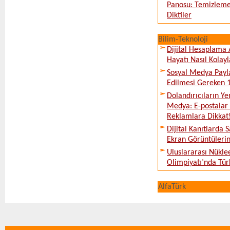
Panosu: Temizleme
Diktiler
Bilim-Teknoloji
Dijital Hesaplama 
Hayatı Nasıl Kolayl
Sosyal Medya Payl
Edilmesi Gereken 
Dolandırıcıların Ye
Medya: E-postalar 
Reklamlara Dikkat
Dijital Kanıtlarda S
Ekran Görüntüleri
Uluslararası Nükle
Olimpiyatı’nda Tür
AlfaTürk