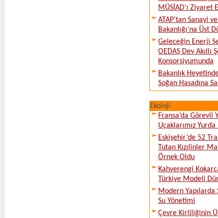
MÜSİAD’ı Ziyaret E
ATAP’tan Sanayi ve
Bakanlığı’na Üst D
Geleceğin Enerji Şe
OEDAŞ Dev Akıllı 
Konsorsiyumunda
Bakanlık Heyetinde
Soğan Hasadına Sa
Ekoloji
Fransa’da Görevli
Uçaklarımız Yurda
Eskişehir’de 52 Tr
Tutan Kızılinler Ma
Örnek Oldu
Kahverengi Kokarc
Türkiye Modeli Dü
Modern Yapılarda S
Su Yönetimi
Çevre Kirliliğinin