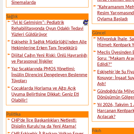
Sinemalarda
"Kahramanım Mehm
Resim Yarışmasında
Sağlık
Oylama Başladı
“İyi ki Gelmişim”: Pediatrik
Rehabilitasyonda Oyun Odaklı Tedavi
Güncel
Yüzleri Güldürüyor
Milyonluk İhale, S
Eskişehir İl Sağlık Müdürlüğü’nden Aile
Hizmet: Kentpark Ya
Hekimlerine Erken Tanı Teşekkürü
Meclis Üyesinden 
Dijital Çağın Yeni Riski: Ünlü Hayranlığı
Soru: "Makam Arac
ve Parasosyal İlişkiler
Edildi?"
Yaz Sıcaklarında PMOS Yönetimi:
Eskişehir’de Su Fiy
İnsülin Direncini Dengeleyen Beslenme
Koşuyor: İnşaat Suy
Tüyoları
Aştı!
Çocuklarda Horlama ve Ağzı Açık
Gündoğdu’da Milyo
Uyuma Belirtisine Dikkat: Geniz Eti
Dönüşümün Gölges
Olabilir!
Yıl 2026, Takvim 1
Harcanan Kentpark
Politika
Açılacak?
CHP’de İlçe Başkanlıkları Netleşti:
Disiplin Kurulu’na da Yeni Atama!
Fıkıh