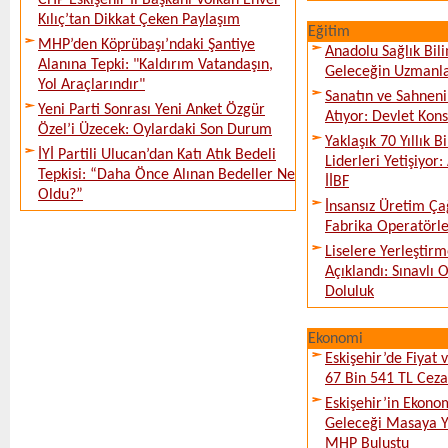
CHP Eskişehir İl Başkanı Volkan Enver
Kılıç’tan Dikkat Çeken Paylaşım
Eğitim
MHP’den Köprübaşı’ndaki Şantiye
Anadolu Sağlık Bili
Alanına Tepki: "Kaldırım Vatandaşın,
Geleceğin Uzmanlar
Yol Araçlarındır"
Sanatın ve Sahneni
Yeni Parti Sonrası Yeni Anket Özgür
Atıyor: Devlet Kon
Özel’i Üzecek: Oylardaki Son Durum
Yaklaşık 70 Yıllık 
İYİ Partili Ulucan’dan Katı Atık Bedeli
Liderleri Yetişiyor
Tepkisi: “Daha Önce Alınan Bedeller Ne
İİBF
Oldu?”
İnsansız Üretim Çağ
Fabrika Operatörle
Liselere Yerleşti
Açıklandı: Sınavlı
Doluluk
Ekonomi
Eskişehir’de Fiyat 
67 Bin 541 TL Ceza
Eskişehir’in Ekono
Geleceği Masaya Ya
MHP Buluştu