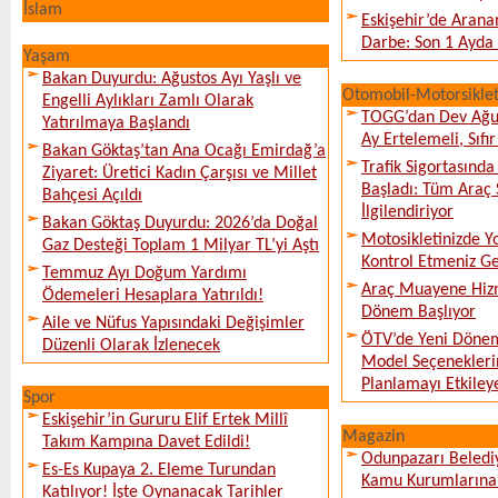
İslam
Eskişehir’de Arana
Darbe: Son 1 Ayda 
Yaşam
Bakan Duyurdu: Ağustos Ayı Yaşlı ve
Otomobil-Motorsikle
Engelli Aylıkları Zamlı Olarak
TOGG’dan Dev Ağu
Yatırılmaya Başlandı
Ay Ertelemeli, Sıfır 
Bakan Göktaş’tan Ana Ocağı Emirdağ’a
Trafik Sigortasınd
Ziyaret: Üretici Kadın Çarşısı ve Millet
Başladı: Tüm Araç 
Bahçesi Açıldı
İlgilendiriyor
Bakan Göktaş Duyurdu: 2026’da Doğal
Motosikletinizde 
Gaz Desteği Toplam 1 Milyar TL’yi Aştı
Kontrol Etmeniz G
Temmuz Ayı Doğum Yardımı
Araç Muayene Hizm
Ödemeleri Hesaplara Yatırıldı!
Dönem Başlıyor
Aile ve Nüfus Yapısındaki Değişimler
ÖTV’de Yeni Dönem
Düzenli Olarak İzlenecek
Model Seçeneklerin
Planlamayı Etkileye
Spor
Eskişehir’in Gururu Elif Ertek Millî
Magazin
Takım Kampına Davet Edildi!
Odunpazarı Beledi
Es-Es Kupaya 2. Eleme Turundan
Kamu Kurumlarına K
Katılıyor! İşte Oynanacak Tarihler