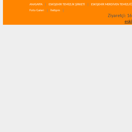
ANASAYFA
ESKİŞEHİR TEMİZLİK ŞİRKETİ
ESKİŞEHİR MERDİVEN TEMİZLİĞ
Foto Galeri
İletişim
Ziyaretçi: 1
esk