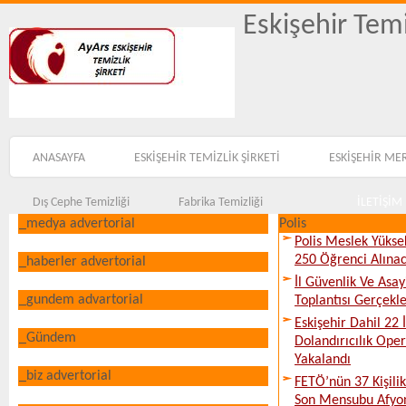
Eskişehir Temi
ANASAYFA
ESKİŞEHİR TEMİZLİK ŞİRKETİ
ESKİŞEHİR ME
Dış Cephe Temizliği
Fabrika Temizliği
İLETİŞİM
_medya advertorial
Polis
Polis Meslek Yükse
250 Öğrenci Alına
_haberler advertorial
İl Güvenlik Ve Asa
_gundem advartorial
Toplantısı Gerçekleş
Eskişehir Dahil 22 İ
_Gündem
Dolandırıcılık Ope
Yakalandı
_biz advertorial
FETÖ’nün 37 Kişili
Son Mensubu Afyon