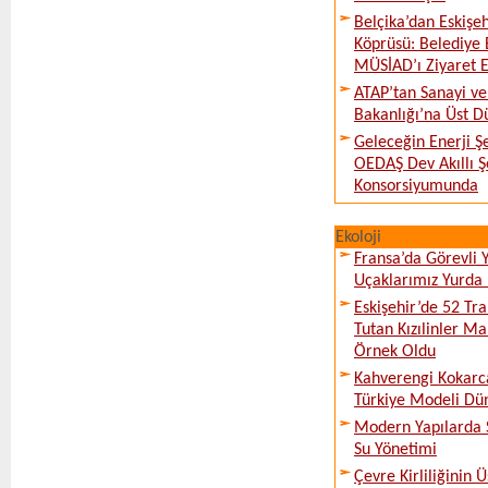
Belçika’dan Eskişeh
Köprüsü: Belediye 
MÜSİAD’ı Ziyaret E
ATAP’tan Sanayi ve
Bakanlığı’na Üst D
Geleceğin Enerji Şe
OEDAŞ Dev Akıllı 
Konsorsiyumunda
Ekoloji
Fransa’da Görevli
Uçaklarımız Yurda
Eskişehir’de 52 Tr
Tutan Kızılinler Ma
Örnek Oldu
Kahverengi Kokarc
Türkiye Modeli Dü
Modern Yapılarda S
Su Yönetimi
Çevre Kirliliğinin