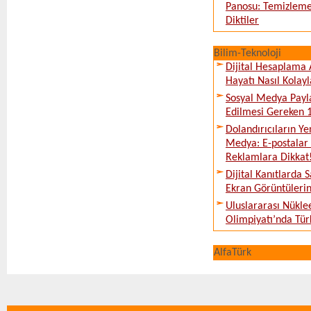
Panosu: Temizleme
Diktiler
Bilim-Teknoloji
Dijital Hesaplama 
Hayatı Nasıl Kolayl
Sosyal Medya Payl
Edilmesi Gereken 
Dolandırıcıların Ye
Medya: E-postalar 
Reklamlara Dikkat
Dijital Kanıtlarda S
Ekran Görüntüleri
Uluslararası Nükle
Olimpiyatı’nda Tür
AlfaTürk