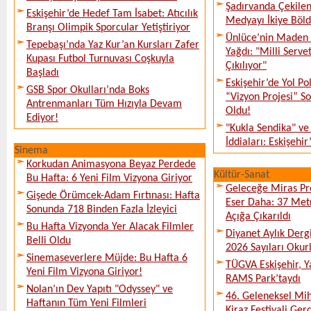
Şadırvanda Çekilen
Eskişehir’de Hedef Tam İsabet: Atıcılık
Medyayı İkiye Böl
Branşı Olimpik Sporcular Yetiştiriyor
Ünlüce’nin Maden 
Tepebaşı’nda Yaz Kur’an Kursları Zafer
Yağdı: "Milli Serve
Kupası Futbol Turnuvası Coşkuyla
Çıkılıyor"
Başladı
Eskişehir’de Yol Po
GSB Spor Okulları’nda Boks
“Vizyon Projesi” 
Antrenmanları Tüm Hızıyla Devam
Oldu!
Ediyor!
"Kukla Sendika" ve
İddiaları: Eskişehir
Sinema
Korkudan Animasyona Beyaz Perdede
Kültür-Sanat
Bu Hafta: 6 Yeni Film Vizyona Giriyor
Geleceğe Miras Pro
Gişede Örümcek-Adam Fırtınası: Hafta
Eser Daha: 37 Metr
Sonunda 718 Binden Fazla İzleyici
Açığa Çıkarıldı
Bu Hafta Vizyonda Yer Alacak Filmler
Diyanet Aylık Derg
Belli Oldu
2026 Sayıları Okur
Sinemaseverlere Müjde: Bu Hafta 6
TÜGVA Eskişehir, Ya
Yeni Film Vizyona Giriyor!
RAMS Park’taydı
Nolan’ın Dev Yapıtı "Odyssey" ve
46. Geleneksel Mih
Haftanın Tüm Yeni Filmleri
Kiraz Festivali Gerç