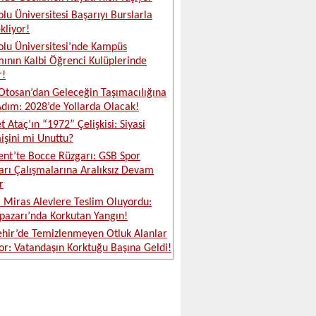
lu Üniversitesi Başarıyı Burslarla
kliyor!
lu Üniversitesi’nde Kampüs
ının Kalbi Öğrenci Kulüplerinde
r!
Otosan’dan Geleceğin Taşımacılığına
dım: 2028’de Yollarda Olacak!
 Ataç’ın “1972” Çelişkisi: Siyasi
şini mi Unuttu?
ent’te Bocce Rüzgarı: GSB Spor
arı Çalışmalarına Aralıksız Devam
r
i Miras Alevlere Teslim Oluyordu:
azarı’nda Korkutan Yangın!
ehir’de Temizlenmeyen Otluk Alanlar
or: Vatandaşın Korktuğu Başına Geldi!