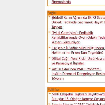
Sinemalarda
Sağlık
Şiddetli Karın Ağrısında İlk 72 Saat
Dikkat: Tedavide Gecikmek Hayati 
Taşıyor
“İyi ki Gelmişim”: Pediatrik
Rehabilitasyonda Oyun Odaklı Teda
Yüzleri Güldürüyor
Eskişehir İl Sağlık Müdürlüğü’nden 
Hekimlerine Erken Tanı Teşekkürü
Dijital Çağın Yeni Riski: Ünlü Hayra
ve Parasosyal İlişkiler
Yaz Sıcaklarında PMOS Yönetimi:
İnsülin Direncini Dengeleyen Besl
Tüyoları
Politika
MHP Eskişehir Teşkilatı Beylikova’d
Buluştu: 15. Olağan Kongre Coşkus