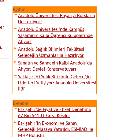
asi
Eğitim
Anadolu Üniversitesi Başarıyı Burslarla
Destekliyor!
ver
Anadolu Üniversitesi’nde Kampüs
Yaşamının Kalbi Öğrenci Kulüplerinde
Atıyor!
n,
Anadolu Sağlık Bilimleri Fakültesi
Geleceğin Uzmanlarını Hazırlıyor
Sanatın ve Sahnenin Kalbi Anadolu’da
Atıyor: Devlet Konservatuvarı
Yaklaşık 70 Yıllık Birikimle Geleceğin
Liderleri Yetişiyor: Anadolu Üniversitesi
İİBF
Ekonomi
Eskişehir’de Fiyat ve Etiket Denetimi:
67 Bin 541 TL Ceza Kesildi
Eskişehir’in Ekonomi ve Sanayi
Geleceği Masaya Yatırıldı: ESMİAD ile
MHP Buluştu