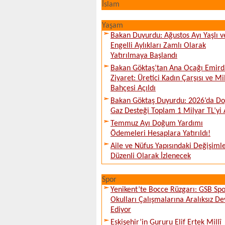
İslam
Yaşam
Bakan Duyurdu: Ağustos Ayı Yaşlı v
Engelli Aylıkları Zamlı Olarak
Yatırılmaya Başlandı
Bakan Göktaş’tan Ana Ocağı Emird
Ziyaret: Üretici Kadın Çarşısı ve Mi
Bahçesi Açıldı
Bakan Göktaş Duyurdu: 2026’da Do
Gaz Desteği Toplam 1 Milyar TL’yi 
Temmuz Ayı Doğum Yardımı
Ödemeleri Hesaplara Yatırıldı!
Aile ve Nüfus Yapısındaki Değişiml
Düzenli Olarak İzlenecek
Spor
Yenikent’te Bocce Rüzgarı: GSB Sp
Okulları Çalışmalarına Aralıksız D
Ediyor
Eskişehir’in Gururu Elif Ertek Millî