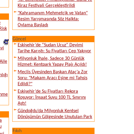
Kiraz Festivali Gerçekleştirildi
"Kahramanım Mehmetçik ve Vatan"
Resim Yarışmasında Söz Halkta:
e
Oylama Başladı
Risk
Güncel
Eskişehir’de “Sudan Ucuz” Deyimi
vi
Tarihe Karıştı: Su Fiyatları Cep Yakıyor
Milyonluk İhale, Sadece 30 Günlük
Aile
Hizmet: Kentpark Yapay Plajı Açıldı!
Meclis Üyesinden Başkan Ataç’a Zor
nlığı
Soru: "Makam Aracı Eşine mi Tahsis
Edildi?"
Eskişehir’de Su Fiyatları Rekora
enme
Koşuyor: İnşaat Suyu 100 TL Sınırını
Aştı!
Gündoğdu’da Milyonluk Kentsel
Dönüşümün Gölgesinde Unutulan Park
a
u
Fıkıh