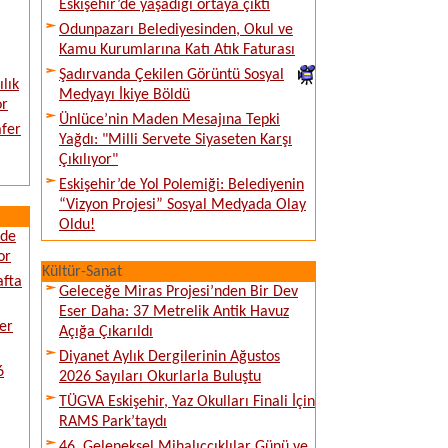
Eskişehir’de yaşadığı ortaya çıktı
Odunpazarı Belediyesinden, Okul ve
Kamu Kurumlarına Katı Atık Faturası
Şadırvanda Çekilen Görüntü Sosyal
lık
Medyayı İkiye Böldü
or
Ünlüce’nin Maden Mesajına Tepki
afer
Yağdı: "Milli Servete Siyaseten Karşı
Çıkılıyor"
Eskişehir’de Yol Polemiği: Belediyenin
“Vizyon Projesi” Sosyal Medyada Olay
Oldu!
ede
or
Kültür-Sanat
afta
Geleceğe Miras Projesi’nden Bir Dev
Eser Daha: 37 Metrelik Antik Havuz
er
Açığa Çıkarıldı
Diyanet Aylık Dergilerinin Ağustos
6
2026 Sayıları Okurlarla Buluştu
TÜGVA Eskişehir, Yaz Okulları Finali İçin
RAMS Park’taydı
46. Geleneksel Mihalıççıklılar Günü ve