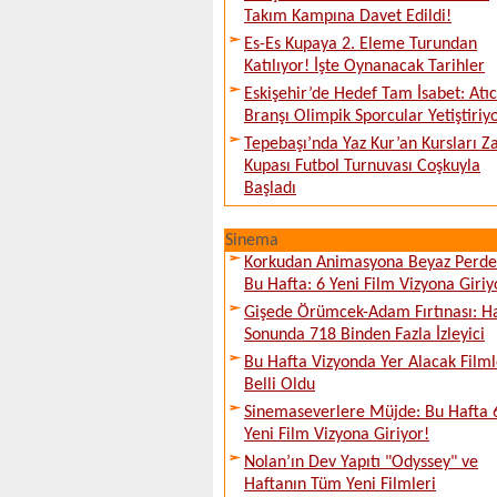
Takım Kampına Davet Edildi!
Es-Es Kupaya 2. Eleme Turundan
Katılıyor! İşte Oynanacak Tarihler
Eskişehir’de Hedef Tam İsabet: Atıcı
Branşı Olimpik Sporcular Yetiştiriy
Tepebaşı’nda Yaz Kur’an Kursları Z
Kupası Futbol Turnuvası Coşkuyla
Başladı
Sinema
Korkudan Animasyona Beyaz Perd
Bu Hafta: 6 Yeni Film Vizyona Giriy
Gişede Örümcek-Adam Fırtınası: H
Sonunda 718 Binden Fazla İzleyici
Bu Hafta Vizyonda Yer Alacak Filml
Belli Oldu
Sinemaseverlere Müjde: Bu Hafta 
Yeni Film Vizyona Giriyor!
Nolan’ın Dev Yapıtı "Odyssey" ve
Haftanın Tüm Yeni Filmleri