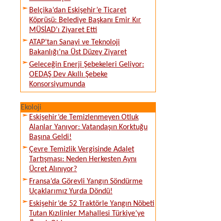
Belçika’dan Eskişehir’e Ticaret
Köprüsü: Belediye Başkanı Emir Kır
MÜSİAD’ı Ziyaret Etti
ATAP’tan Sanayi ve Teknoloji
Bakanlığı’na Üst Düzey Ziyaret
Geleceğin Enerji Şebekeleri Geliyor:
OEDAŞ Dev Akıllı Şebeke
Konsorsiyumunda
Ekoloji
Eskişehir’de Temizlenmeyen Otluk
Alanlar Yanıyor: Vatandaşın Korktuğu
Başına Geldi!
Çevre Temizlik Vergisinde Adalet
Tartışması: Neden Herkesten Aynı
Ücret Alınıyor?
Fransa’da Görevli Yangın Söndürme
Uçaklarımız Yurda Döndü!
Eskişehir’de 52 Traktörle Yangın Nöbeti
Tutan Kızılinler Mahallesi Türkiye’ye