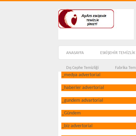
ANASAYFA
ESKİŞEHİR TEMİZLİK 
Dış Cephe Temizliği
Fabrika Temi
_medya advertorial
_haberler advertorial
_gundem advartorial
_Gündem
_biz advertorial