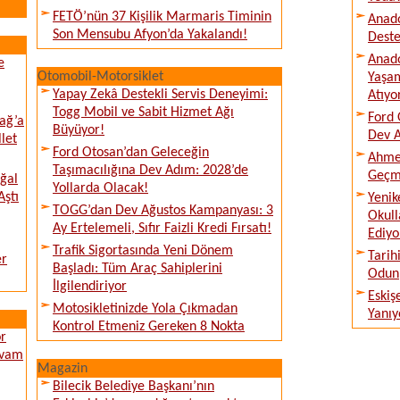
FETÖ’nün 37 Kişilik Marmaris Timinin
Anado
Son Mensubu Afyon’da Yakalandı!
Deste
Anado
e
Otomobil-Motorsiklet
Yaşam
Yapay Zekâ Destekli Servis Deneyimi:
Atıyo
Togg Mobil ve Sabit Hizmet Ağı
Ford 
ağ’a
Büyüyor!
Dev A
llet
Ford Otosan’dan Geleceğin
Ahmet
Taşımacılığına Dev Adım: 2028’de
Geçmi
ğal
Yollarda Olacak!
Aştı
Yenik
TOGG’dan Dev Ağustos Kampanyası: 3
Okull
Ay Ertelemeli, Sıfır Faizli Kredi Fırsatı!
Ediyo
Trafik Sigortasında Yeni Dönem
Tarih
er
Başladı: Tüm Araç Sahiplerini
Odunp
İlgilendiriyor
Eskiş
Motosikletinizde Yola Çıkmadan
Yanıy
Kontrol Etmeniz Gereken 8 Nokta
or
evam
Magazin
Bilecik Belediye Başkanı’nın