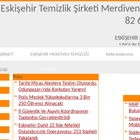
Eskişehir Temizlik Şirketi Merdive
82 
ESKİŞEHİR
UYGUN F
ŞİRKETİ
ESKİŞEHİR MERDİVEN TEMİZLİĞİ
Referanslarımız
zliği
İLETİŞİM
Polis
Tarihi Miras Alevlere Teslim Oluyordu:
Odunpazarı’nda Korkutan Yangın!
Polis Meslek Yüksekokullarına 3 Bin
250 Öğrenci Alınacak!
MHP E
Buluş
İl Güvenlik Ve Asayiş Koordinasyon
Toplantısı Gerçekleştirildi
Yapay
Mobil
Eskişehir Dahil 22 İlde Nitelikli
Dolandırıcılık Operasyonu: 253 Şüpheli
Şidde
Yakalandı
Tedav