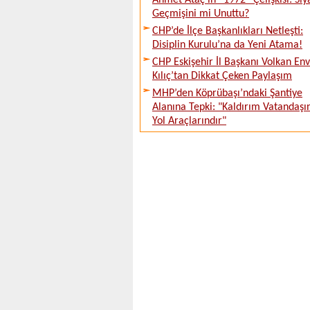
Ahmet Ataç’ın “1972” Çelişkisi: Siy
Geçmişini mi Unuttu?
CHP’de İlçe Başkanlıkları Netleşti:
Disiplin Kurulu’na da Yeni Atama!
CHP Eskişehir İl Başkanı Volkan En
Kılıç’tan Dikkat Çeken Paylaşım
MHP’den Köprübaşı’ndaki Şantiye
Alanına Tepki: "Kaldırım Vatandaşı
Yol Araçlarındır"