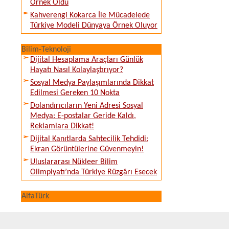
Örnek Oldu
Kahverengi Kokarca İle Mücadelede
Türkiye Modeli Dünyaya Örnek Oluyor
Bilim-Teknoloji
Dijital Hesaplama Araçları Günlük
Hayatı Nasıl Kolaylaştırıyor?
Sosyal Medya Paylaşımlarında Dikkat
Edilmesi Gereken 10 Nokta
Dolandırıcıların Yeni Adresi Sosyal
Medya: E-postalar Geride Kaldı,
Reklamlara Dikkat!
Dijital Kanıtlarda Sahtecilik Tehdidi:
Ekran Görüntülerine Güvenmeyin!
Uluslararası Nükleer Bilim
Olimpiyatı’nda Türkiye Rüzgârı Esecek
AlfaTürk