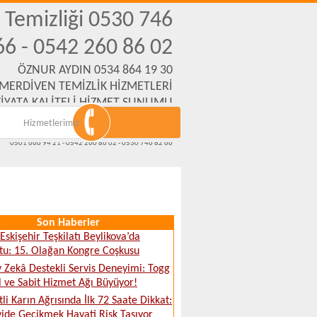
n Temizliği 0530 746
66 - 0542 260 86 02
ÖZNUR AYDIN 0534 864 19 30
 MERDİVEN TEMİZLİK HİZMETLERİ
İYATA KALİTELİ HİZMET SUNUMU
Hizmetlerimiz
Emek Mh. Yanartaş Sk. No:31 Eskişehir
www.eskisehirmerdiventemizliksirketi.com
0501 666 94 21 - 0542 260 86 02 - 0530 746 82 66
Son Haberler
skişehir Teşkilatı Beylikova’da
tu: 15. Olağan Kongre Coşkusu
 Zekâ Destekli Servis Deneyimi: Togg
 ve Sabit Hizmet Ağı Büyüyor!
tli Karın Ağrısında İlk 72 Saate Dikkat:
ide Gecikmek Hayati Risk Taşıyor