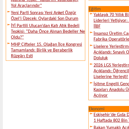
Alanına Tepki: "Kaldırım Vatandaşın,
Yol Araçlarındır"
Eğitim
Yeni Parti Sonrası Yeni Anket Özgür
Yaklaşık 70 Yıllık 
Özel’i Üzecek: Oylardaki Son Durum
Liderleri Yetişiyor
İYİ Partili Ulucan’dan Katı Atık Bedeli
İİBF
Tepkisi: “Daha Önce Alınan Bedeller Ne
İnsansız Üretim Çağ
Oldu?”
Fabrika Operatörle
MHP Çifteler 15. Olağan İlçe Kongresi
Liselere Yerleşti
Tamamlandı: Birlik ve Beraberlik
Açıklandı: Sınavlı
Rüzgârı Esti
Doluluk
2026 LGS Yerleştir
Açıklandı: Öğrencil
Liselerine Yerleşti!
İşitme Engelli Gen
Kapıları Anadolu Ün
Açılıyor
Ekonomi
Eskişehir’de Gıda 
1 Haftada 802 Bin 
Bakan Yumaklı Açı