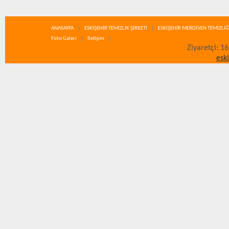
ANASAYFA
ESKİŞEHİR TEMİZLİK ŞİRKETİ
ESKİŞEHİR MERDİVEN TEMİZLİĞ
Foto Galeri
İletişim
Ziyaretçi: 1
esk