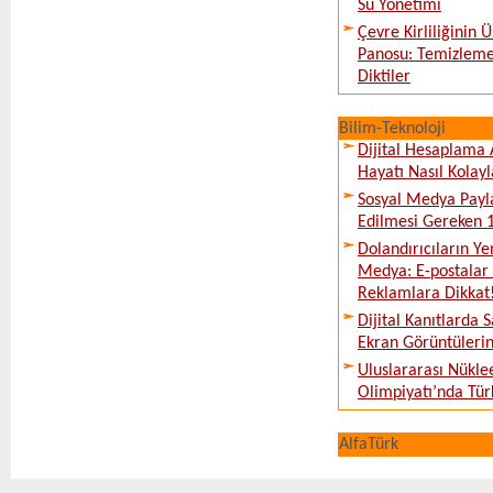
Su Yönetimi
Çevre Kirliliğinin
Panosu: Temizleme
Diktiler
Bilim-Teknoloji
Dijital Hesaplama 
Hayatı Nasıl Kolayl
Sosyal Medya Payl
Edilmesi Gereken 
Dolandırıcıların Ye
Medya: E-postalar 
Reklamlara Dikkat
Dijital Kanıtlarda S
Ekran Görüntüleri
Uluslararası Nükle
Olimpiyatı’nda Tür
AlfaTürk