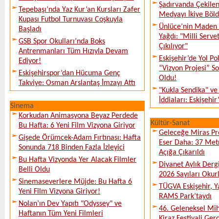
Şadırvanda Çekilen
Tepebaşı’nda Yaz Kur’an Kursları Zafer
Medyayı İkiye Böl
Kupası Futbol Turnuvası Coşkuyla
Ünlüce’nin Maden 
Başladı
Yağdı: "Milli Serve
GSB Spor Okulları’nda Boks
Çıkılıyor"
Antrenmanları Tüm Hızıyla Devam
Eskişehir’de Yol Po
Ediyor!
“Vizyon Projesi” 
Eskişehirspor’dan Hücuma Genç
Oldu!
Takviye: Osman Arslantaş İmzayı Attı
"Kukla Sendika" ve
İddiaları: Eskişehir
Sinema
Korkudan Animasyona Beyaz Perdede
Kültür-Sanat
Bu Hafta: 6 Yeni Film Vizyona Giriyor
Geleceğe Miras Pro
Gişede Örümcek-Adam Fırtınası: Hafta
Eser Daha: 37 Metr
Sonunda 718 Binden Fazla İzleyici
Açığa Çıkarıldı
Bu Hafta Vizyonda Yer Alacak Filmler
Diyanet Aylık Derg
Belli Oldu
2026 Sayıları Okur
Sinemaseverlere Müjde: Bu Hafta 6
TÜGVA Eskişehir, Ya
Yeni Film Vizyona Giriyor!
RAMS Park’taydı
Nolan’ın Dev Yapıtı "Odyssey" ve
46. Geleneksel Mih
Haftanın Tüm Yeni Filmleri
Kiraz Festivali Gerç