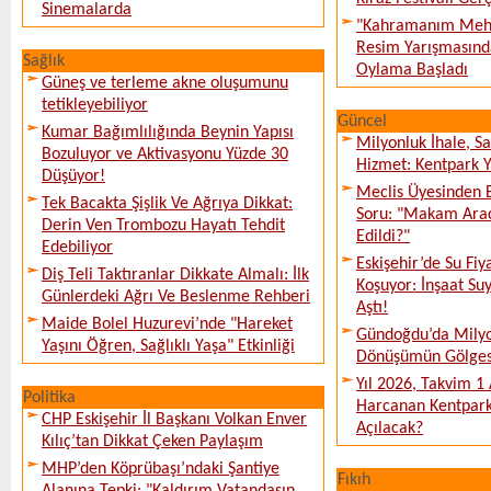
Sinemalarda
"Kahramanım Mehm
Resim Yarışmasında
Sağlık
Oylama Başladı
Güneş ve terleme akne oluşumunu
tetikleyebiliyor
Güncel
Kumar Bağımlılığında Beynin Yapısı
Milyonluk İhale, S
Bozuluyor ve Aktivasyonu Yüzde 30
Hizmet: Kentpark Ya
Düşüyor!
Meclis Üyesinden 
Tek Bacakta Şişlik Ve Ağrıya Dikkat:
Soru: "Makam Arac
Derin Ven Trombozu Hayatı Tehdit
Edildi?"
Edebiliyor
Eskişehir’de Su Fiy
Diş Teli Taktıranlar Dikkate Almalı: İlk
Koşuyor: İnşaat Suy
Günlerdeki Ağrı Ve Beslenme Rehberi
Aştı!
Maide Bolel Huzurevi’nde "Hareket
Gündoğdu’da Milyo
Yaşını Öğren, Sağlıklı Yaşa" Etkinliği
Dönüşümün Gölges
Yıl 2026, Takvim 1
Politika
Harcanan Kentpark
CHP Eskişehir İl Başkanı Volkan Enver
Açılacak?
Kılıç’tan Dikkat Çeken Paylaşım
MHP’den Köprübaşı’ndaki Şantiye
Fıkıh