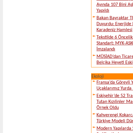
Ayında 107 Bini Aş
Yapıldı
Bakan Bayraktar T
Duyurdu: Enerjide 
Karadeniz Hamlesi
Tekstilde 6 Önceli
Standart: MYK-ASK
İmzalandı
MÜSİAD’dan Ticare
Belçika Heyeti Eski
Ekoloji
Fransa’da Görevli
Uçaklarımız Yurda
Eskişehir’de 52 Tr
Tutan Kızılinler Ma
Örnek Oldu
Kahverengi Kokarc
Türkiye Modeli Dü
Modern Yapılarda S