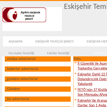
Eskişehir Temi
ANASAYFA
ESKİŞEHİR TEMİZLİK ŞİRKETİ
ESKİŞEHİR ME
Dış Cephe Temizliği
Fabrika Temizliği
İLETİŞİM
_medya advertorial
Polis
İl Güvenlik Ve Asa
Toplantısı Gerçekleş
_haberler advertorial
Eskişehir Dahil 22 İ
_gundem advartorial
Dolandırıcılık Ope
Yakalandı
_Gündem
FETÖ’nün 37 Kişili
Son Mensubu Afyon
_biz advertorial
Eskişehir’de Arana
Darbe: Son 1 Ayda 