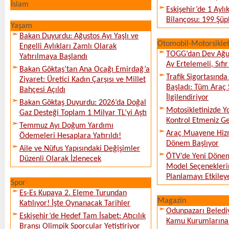
İslam
Eskişehir’de 1 Ayl
Bilançosu: 199 Şüph
Yaşam
Bakan Duyurdu: Ağustos Ayı Yaşlı ve
Otomobil-Motorsikle
Engelli Aylıkları Zamlı Olarak
TOGG’dan Dev Ağu
Yatırılmaya Başlandı
Ay Ertelemeli, Sıfır 
Bakan Göktaş’tan Ana Ocağı Emirdağ’a
Trafik Sigortasınd
Ziyaret: Üretici Kadın Çarşısı ve Millet
Başladı: Tüm Araç 
Bahçesi Açıldı
İlgilendiriyor
Bakan Göktaş Duyurdu: 2026’da Doğal
Motosikletinizde 
Gaz Desteği Toplam 1 Milyar TL’yi Aştı
Kontrol Etmeniz G
Temmuz Ayı Doğum Yardımı
Araç Muayene Hizm
Ödemeleri Hesaplara Yatırıldı!
Dönem Başlıyor
Aile ve Nüfus Yapısındaki Değişimler
ÖTV’de Yeni Dönem
Düzenli Olarak İzlenecek
Model Seçeneklerin
Planlamayı Etkileye
Spor
Es-Es Kupaya 2. Eleme Turundan
Magazin
Katılıyor! İşte Oynanacak Tarihler
Odunpazarı Beledi
Eskişehir’de Hedef Tam İsabet: Atıcılık
Kamu Kurumlarına K
Branşı Olimpik Sporcular Yetiştiriyor