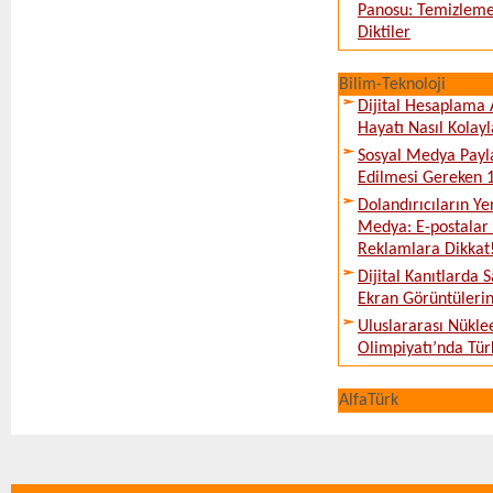
Panosu: Temizleme
Diktiler
Bilim-Teknoloji
Dijital Hesaplama 
Hayatı Nasıl Kolayl
Sosyal Medya Payl
Edilmesi Gereken 
Dolandırıcıların Ye
Medya: E-postalar 
Reklamlara Dikkat
Dijital Kanıtlarda S
Ekran Görüntüleri
Uluslararası Nükle
Olimpiyatı’nda Tür
AlfaTürk