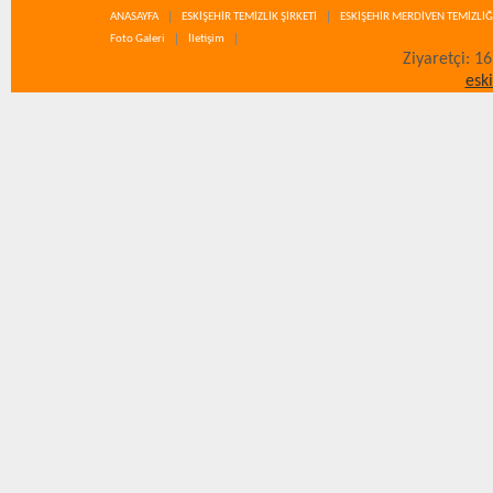
ANASAYFA
ESKİŞEHİR TEMİZLİK ŞİRKETİ
ESKİŞEHİR MERDİVEN TEMİZLİĞ
Foto Galeri
İletişim
Ziyaretçi: 1
esk