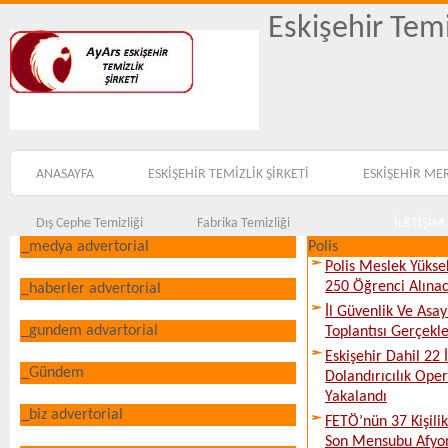
Eskişehir Temi
ANASAYFA
ESKİŞEHİR TEMİZLİK ŞİRKETİ
ESKİŞEHİR ME
Dış Cephe Temizliği
Fabrika Temizliği
İLETİŞİM
_medya advertorial
Polis
Polis Meslek Yükse
250 Öğrenci Alına
_haberler advertorial
İl Güvenlik Ve Asa
_gundem advartorial
Toplantısı Gerçekleş
Eskişehir Dahil 22 İ
_Gündem
Dolandırıcılık Ope
Yakalandı
_biz advertorial
FETÖ’nün 37 Kişili
Son Mensubu Afyon