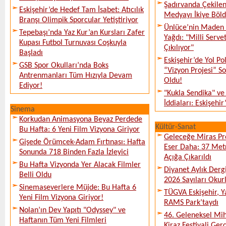
Şadırvanda Çekilen
Eskişehir’de Hedef Tam İsabet: Atıcılık
Medyayı İkiye Böl
Branşı Olimpik Sporcular Yetiştiriyor
Ünlüce’nin Maden 
Tepebaşı’nda Yaz Kur’an Kursları Zafer
Yağdı: "Milli Serve
Kupası Futbol Turnuvası Coşkuyla
Çıkılıyor"
Başladı
Eskişehir’de Yol Po
GSB Spor Okulları’nda Boks
“Vizyon Projesi” 
Antrenmanları Tüm Hızıyla Devam
Oldu!
Ediyor!
"Kukla Sendika" ve
İddiaları: Eskişehir
Sinema
Korkudan Animasyona Beyaz Perdede
Kültür-Sanat
Bu Hafta: 6 Yeni Film Vizyona Giriyor
Geleceğe Miras Pro
Gişede Örümcek-Adam Fırtınası: Hafta
Eser Daha: 37 Metr
Sonunda 718 Binden Fazla İzleyici
Açığa Çıkarıldı
Bu Hafta Vizyonda Yer Alacak Filmler
Diyanet Aylık Derg
Belli Oldu
2026 Sayıları Okur
Sinemaseverlere Müjde: Bu Hafta 6
TÜGVA Eskişehir, Ya
Yeni Film Vizyona Giriyor!
RAMS Park’taydı
Nolan’ın Dev Yapıtı "Odyssey" ve
46. Geleneksel Mih
Haftanın Tüm Yeni Filmleri
Kiraz Festivali Gerç