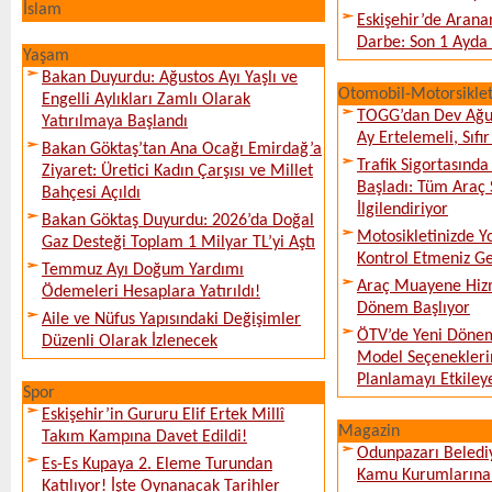
İslam
Eskişehir’de Arana
Darbe: Son 1 Ayda 
Yaşam
Bakan Duyurdu: Ağustos Ayı Yaşlı ve
Otomobil-Motorsikle
Engelli Aylıkları Zamlı Olarak
TOGG’dan Dev Ağu
Yatırılmaya Başlandı
Ay Ertelemeli, Sıfır 
Bakan Göktaş’tan Ana Ocağı Emirdağ’a
Trafik Sigortasınd
Ziyaret: Üretici Kadın Çarşısı ve Millet
Başladı: Tüm Araç 
Bahçesi Açıldı
İlgilendiriyor
Bakan Göktaş Duyurdu: 2026’da Doğal
Motosikletinizde 
Gaz Desteği Toplam 1 Milyar TL’yi Aştı
Kontrol Etmeniz G
Temmuz Ayı Doğum Yardımı
Araç Muayene Hizm
Ödemeleri Hesaplara Yatırıldı!
Dönem Başlıyor
Aile ve Nüfus Yapısındaki Değişimler
ÖTV’de Yeni Dönem
Düzenli Olarak İzlenecek
Model Seçeneklerin
Planlamayı Etkileye
Spor
Eskişehir’in Gururu Elif Ertek Millî
Magazin
Takım Kampına Davet Edildi!
Odunpazarı Beledi
Es-Es Kupaya 2. Eleme Turundan
Kamu Kurumlarına K
Katılıyor! İşte Oynanacak Tarihler