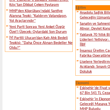
CHP Eskişehir İl Başkanı Volkan Enver
Kılıç’tan Dikkat Çeken Paylaşım
Eğitim
MHP’den Köprübaşı’ndaki Şantiye
Anadolu Sağlık Bili
Alanına Tepki: "Kaldırım Vatandaşın,
Geleceğin Uzmanlar
Yol Araçlarındır"
Sanatın ve Sahneni
Yeni Parti Sonrası Yeni Anket Özgür
Atıyor: Devlet Kon
Özel’i Üzecek: Oylardaki Son Durum
Yaklaşık 70 Yıllık 
İYİ Partili Ulucan’dan Katı Atık Bedeli
Liderleri Yetişiyor
Tepkisi: “Daha Önce Alınan Bedeller Ne
İİBF
Oldu?”
İnsansız Üretim Çağ
Fabrika Operatörle
Liselere Yerleşti
Açıklandı: Sınavlı
Doluluk
Ekonomi
Eskişehir’de Fiyat 
67 Bin 541 TL Ceza
Eskişehir’in Ekono
Geleceği Masaya Ya
MHP Buluştu