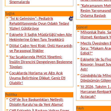
Sinemalarda
"Kahramanım Mehm
Resim Yarışmasında
Sağlık
Oylama Başladı
“İyi ki Gelmişim”: Pediatrik
Rehabilitasyonda Oyun Odaklı Tedavi
Güncel
Yüzleri Güldürüyor
Milyonluk İhale, S
Eskişehir İl Sağlık Müdürlüğü’nden Aile
Hizmet: Kentpark Ya
Hekimlerine Erken Tanı Teşekkürü
Meclis Üyesinden 
Dijital Çağın Yeni Riski: Ünlü Hayranlığı
Soru: "Makam Arac
ve Parasosyal İlişkiler
Edildi?"
Yaz Sıcaklarında PMOS Yönetimi:
Eskişehir’de Su Fiy
İnsülin Direncini Dengeleyen Beslenme
Koşuyor: İnşaat Suy
Tüyoları
Aştı!
Çocuklarda Horlama ve Ağzı Açık
Gündoğdu’da Milyo
Uyuma Belirtisine Dikkat: Geniz Eti
Dönüşümün Gölges
Olabilir!
Yıl 2026, Takvim 1
Harcanan Kentpark
Politika
Açılacak?
CHP’de İlçe Başkanlıkları Netleşti:
Disiplin Kurulu’na da Yeni Atama!
Fıkıh