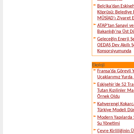
Belçika’dan Eskişeh
Köprüsü: Belediye 
MÜSİAD’ı Ziyaret E
ATAP’tan Sanayi ve
Bakanlığı’na Üst D
Geleceğin Enerji Şe
OEDAŞ Dev Akıllı 
Konsorsiyumunda
Ekoloji
Fransa’da Görevli
Uçaklarımız Yurda
Eskişehir’de 52 Tr
Tutan Kızılinler Ma
Örnek Oldu
Kahverengi Kokarc
Türkiye Modeli Dü
Modern Yapılarda S
Su Yönetimi
Çevre Kirliliğinin