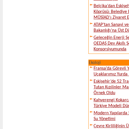
Belçika’dan Eskişeh
Köprüsü: Belediye 
MÜSİAD’ı Ziyaret E
ATAP’tan Sanayi ve
Bakanlığı’na Üst D
Geleceğin Enerji Şe
OEDAŞ Dev Akıllı 
Konsorsiyumunda
Ekoloji
Fransa’da Görevli
Uçaklarımız Yurda
Eskişehir’de 52 Tr
Tutan Kızılinler Ma
Örnek Oldu
Kahverengi Kokarc
Türkiye Modeli Dü
Modern Yapılarda S
Su Yönetimi
Çevre Kirliliğinin