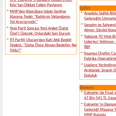
CHP Eskişehir İl Başkanı Volkan Enver
Kılıç’tan Dikkat Çeken Paylaşım
Eğitim
MHP’den Köprübaşı’ndaki Şantiye
Anadolu Sağlık Bili
Alanına Tepki: "Kaldırım Vatandaşın,
Geleceğin Uzmanlar
Yol Araçlarındır"
Sanatın ve Sahneni
Yeni Parti Sonrası Yeni Anket Özgür
Atıyor: Devlet Kon
Özel’i Üzecek: Oylardaki Son Durum
Yaklaşık 70 Yıllık 
İYİ Partili Ulucan’dan Katı Atık Bedeli
Liderleri Yetişiyor
Tepkisi: “Daha Önce Alınan Bedeller Ne
İİBF
Oldu?”
İnsansız Üretim Çağ
Fabrika Operatörle
Liselere Yerleşti
Açıklandı: Sınavlı
Doluluk
Ekonomi
Eskişehir’de Fiyat 
67 Bin 541 TL Ceza
Eskişehir’in Ekono
Geleceği Masaya Ya
MHP Buluştu