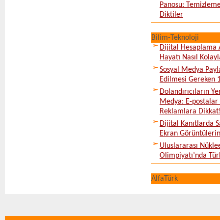
Panosu: Temizleme
Diktiler
Bilim-Teknoloji
Dijital Hesaplama 
Hayatı Nasıl Kolayl
Sosyal Medya Payl
Edilmesi Gereken 
Dolandırıcıların Ye
Medya: E-postalar 
Reklamlara Dikkat
Dijital Kanıtlarda S
Ekran Görüntüleri
Uluslararası Nükle
Olimpiyatı’nda Tür
AlfaTürk