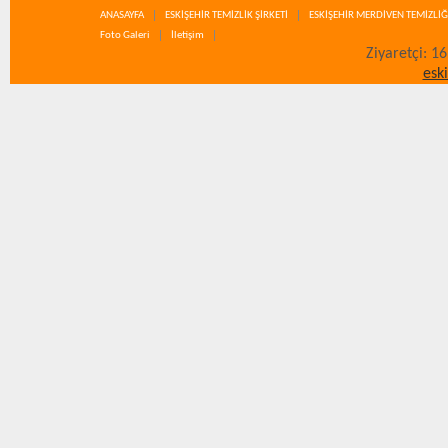
ANASAYFA
ESKİŞEHİR TEMİZLİK ŞİRKETİ
ESKİŞEHİR MERDİVEN TEMİZLİĞ
Foto Galeri
İletişim
Ziyaretçi: 1
esk