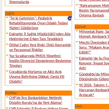
Sinemalarda
"Kahramanım Mehm
Resim Yarışmasında
Sağlık
Oylama Başladı
“İyi ki Gelmişim”: Pediatrik
Rehabilitasyonda Oyun Odaklı Tedavi
Güncel
Yüzleri Güldürüyor
Milyonluk İhale, S
Eskişehir İl Sağlık Müdürlüğü’nden Aile
Hizmet: Kentpark Ya
Hekimlerine Erken Tanı Teşekkürü
Meclis Üyesinden 
Dijital Çağın Yeni Riski: Ünlü Hayranlığı
Soru: "Makam Arac
ve Parasosyal İlişkiler
Edildi?"
Yaz Sıcaklarında PMOS Yönetimi:
Eskişehir’de Su Fiy
İnsülin Direncini Dengeleyen Beslenme
Koşuyor: İnşaat Suy
Tüyoları
Aştı!
Çocuklarda Horlama ve Ağzı Açık
Gündoğdu’da Milyo
Uyuma Belirtisine Dikkat: Geniz Eti
Dönüşümün Gölges
Olabilir!
Yıl 2026, Takvim 1
Harcanan Kentpark
Politika
Açılacak?
CHP’de İlçe Başkanlıkları Netleşti:
Disiplin Kurulu’na da Yeni Atama!
Fıkıh