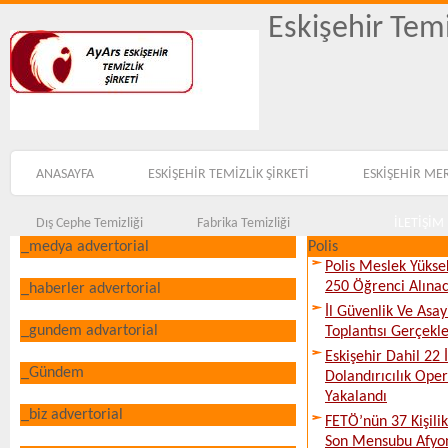
Eskişehir Temi
ANASAYFA
ESKİŞEHİR TEMİZLİK ŞİRKETİ
ESKİŞEHİR ME
Dış Cephe Temizliği
Fabrika Temizliği
İLETİŞİM
_medya advertorial
Polis
Polis Meslek Yükse
250 Öğrenci Alına
_haberler advertorial
İl Güvenlik Ve Asa
_gundem advartorial
Toplantısı Gerçekleş
Eskişehir Dahil 22 İ
_Gündem
Dolandırıcılık Ope
Yakalandı
_biz advertorial
FETÖ’nün 37 Kişili
Son Mensubu Afyon