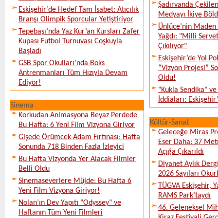
Şadırvanda Çekilen
Eskişehir’de Hedef Tam İsabet: Atıcılık
Medyayı İkiye Böl
Branşı Olimpik Sporcular Yetiştiriyor
Ünlüce’nin Maden 
Tepebaşı’nda Yaz Kur’an Kursları Zafer
Yağdı: "Milli Serve
Kupası Futbol Turnuvası Coşkuyla
Çıkılıyor"
Başladı
Eskişehir’de Yol Po
GSB Spor Okulları’nda Boks
“Vizyon Projesi” 
Antrenmanları Tüm Hızıyla Devam
Oldu!
Ediyor!
"Kukla Sendika" ve
İddiaları: Eskişehir
Sinema
Korkudan Animasyona Beyaz Perdede
Kültür-Sanat
Bu Hafta: 6 Yeni Film Vizyona Giriyor
Geleceğe Miras Pro
Gişede Örümcek-Adam Fırtınası: Hafta
Eser Daha: 37 Metr
Sonunda 718 Binden Fazla İzleyici
Açığa Çıkarıldı
Bu Hafta Vizyonda Yer Alacak Filmler
Diyanet Aylık Derg
Belli Oldu
2026 Sayıları Okur
Sinemaseverlere Müjde: Bu Hafta 6
TÜGVA Eskişehir, Ya
Yeni Film Vizyona Giriyor!
RAMS Park’taydı
Nolan’ın Dev Yapıtı "Odyssey" ve
46. Geleneksel Mih
Haftanın Tüm Yeni Filmleri
Kiraz Festivali Gerç