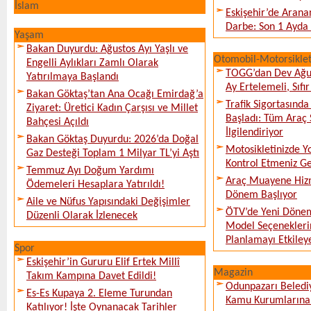
İslam
Eskişehir’de Arana
Darbe: Son 1 Ayda 
Yaşam
Bakan Duyurdu: Ağustos Ayı Yaşlı ve
Otomobil-Motorsikle
Engelli Aylıkları Zamlı Olarak
TOGG’dan Dev Ağu
Yatırılmaya Başlandı
Ay Ertelemeli, Sıfır 
Bakan Göktaş’tan Ana Ocağı Emirdağ’a
Trafik Sigortasınd
Ziyaret: Üretici Kadın Çarşısı ve Millet
Başladı: Tüm Araç 
Bahçesi Açıldı
İlgilendiriyor
Bakan Göktaş Duyurdu: 2026’da Doğal
Motosikletinizde 
Gaz Desteği Toplam 1 Milyar TL’yi Aştı
Kontrol Etmeniz G
Temmuz Ayı Doğum Yardımı
Araç Muayene Hizm
Ödemeleri Hesaplara Yatırıldı!
Dönem Başlıyor
Aile ve Nüfus Yapısındaki Değişimler
ÖTV’de Yeni Dönem
Düzenli Olarak İzlenecek
Model Seçeneklerin
Planlamayı Etkileye
Spor
Eskişehir’in Gururu Elif Ertek Millî
Magazin
Takım Kampına Davet Edildi!
Odunpazarı Beledi
Es-Es Kupaya 2. Eleme Turundan
Kamu Kurumlarına K
Katılıyor! İşte Oynanacak Tarihler