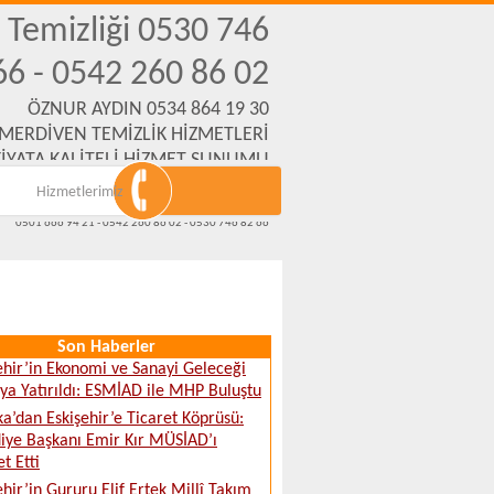
n Temizliği 0530 746
66 - 0542 260 86 02
ÖZNUR AYDIN 0534 864 19 30
 MERDİVEN TEMİZLİK HİZMETLERİ
İYATA KALİTELİ HİZMET SUNUMU
Hizmetlerimiz
Emek Mh. Yanartaş Sk. No:31 Eskişehir
www.eskisehirmerdiventemizliksirketi.com
0501 666 94 21 - 0542 260 86 02 - 0530 746 82 66
Son Haberler
ehir’in Ekonomi ve Sanayi Geleceği
a Yatırıldı: ESMİAD ile MHP Buluştu
ka’dan Eskişehir’e Ticaret Köprüsü:
iye Başkanı Emir Kır MÜSİAD’ı
t Etti
ehir’in Gururu Elif Ertek Millî Takım