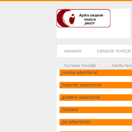
ANASAYFA
ESKİŞEHİR TEMİZLİK 
Dış Cephe Temizliği
Fabrika Temi
_medya advertorial
_haberler advertorial
_gundem advartorial
_Gündem
_biz advertorial