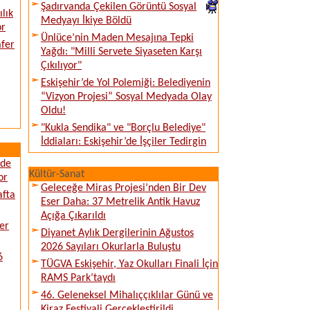
Şadırvanda Çekilen Görüntü Sosyal
lık
Medyayı İkiye Böldü
or
Ünlüce’nin Maden Mesajına Tepki
afer
Yağdı: "Milli Servete Siyaseten Karşı
Çıkılıyor"
Eskişehir’de Yol Polemiği: Belediyenin
“Vizyon Projesi” Sosyal Medyada Olay
Oldu!
"Kukla Sendika" ve "Borçlu Belediye"
İddiaları: Eskişehir’de İşçiler Tedirgin
ede
Kültür-Sanat
or
Geleceğe Miras Projesi’nden Bir Dev
afta
Eser Daha: 37 Metrelik Antik Havuz
Açığa Çıkarıldı
er
Diyanet Aylık Dergilerinin Ağustos
2026 Sayıları Okurlarla Buluştu
6
TÜGVA Eskişehir, Yaz Okulları Finali İçin
RAMS Park’taydı
46. Geleneksel Mihalıççıklılar Günü ve
Kiraz Festivali Gerçekleştirildi