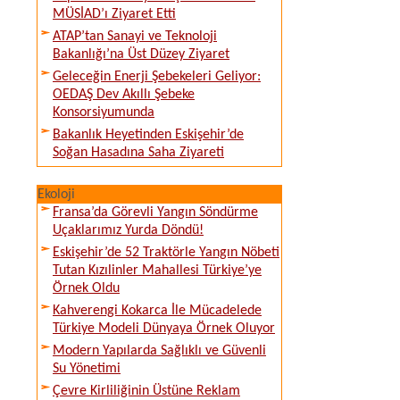
MÜSİAD’ı Ziyaret Etti
ATAP’tan Sanayi ve Teknoloji
Bakanlığı’na Üst Düzey Ziyaret
Geleceğin Enerji Şebekeleri Geliyor:
OEDAŞ Dev Akıllı Şebeke
Konsorsiyumunda
Bakanlık Heyetinden Eskişehir’de
Soğan Hasadına Saha Ziyareti
Ekoloji
Fransa’da Görevli Yangın Söndürme
Uçaklarımız Yurda Döndü!
Eskişehir’de 52 Traktörle Yangın Nöbeti
Tutan Kızılinler Mahallesi Türkiye’ye
Örnek Oldu
Kahverengi Kokarca İle Mücadelede
Türkiye Modeli Dünyaya Örnek Oluyor
Modern Yapılarda Sağlıklı ve Güvenli
Su Yönetimi
Çevre Kirliliğinin Üstüne Reklam