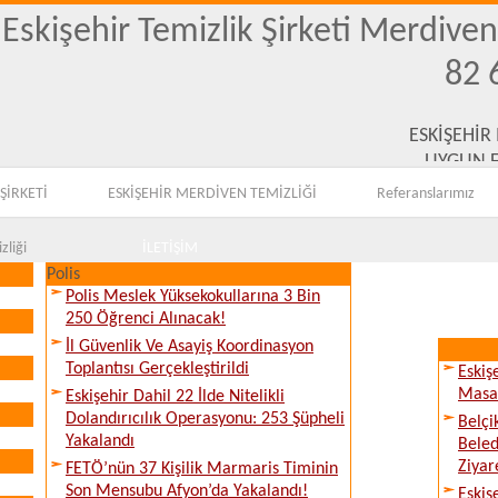
Eskişehir Temizlik Şirketi Merdive
82 
ESKİŞEHİR
UYGUN F
ŞİRKETİ
ESKİŞEHİR MERDİVEN TEMİZLİĞİ
Referanslarımız
zliği
İLETİŞİM
Polis
Polis Meslek Yüksekokullarına 3 Bin
250 Öğrenci Alınacak!
İl Güvenlik Ve Asayiş Koordinasyon
Toplantısı Gerçekleştirildi
Eskiş
Masay
Eskişehir Dahil 22 İlde Nitelikli
Dolandırıcılık Operasyonu: 253 Şüpheli
Belçi
Yakalandı
Beled
Ziyare
FETÖ’nün 37 Kişilik Marmaris Timinin
Son Mensubu Afyon’da Yakalandı!
Eskiş