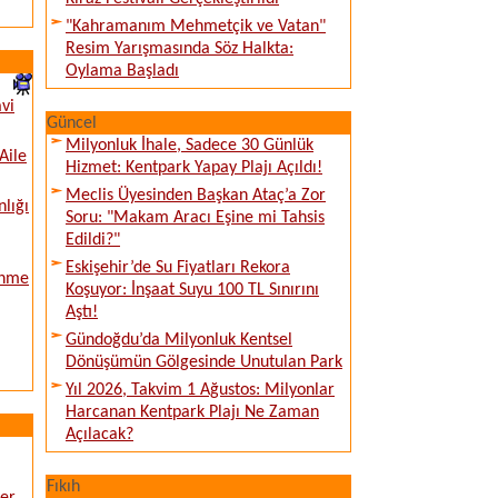
"Kahramanım Mehmetçik ve Vatan"
Resim Yarışmasında Söz Halkta:
Oylama Başladı
vi
Güncel
Milyonluk İhale, Sadece 30 Günlük
Aile
Hizmet: Kentpark Yapay Plajı Açıldı!
Meclis Üyesinden Başkan Ataç’a Zor
nlığı
Soru: "Makam Aracı Eşine mi Tahsis
Edildi?"
Eskişehir’de Su Fiyatları Rekora
enme
Koşuyor: İnşaat Suyu 100 TL Sınırını
Aştı!
Gündoğdu’da Milyonluk Kentsel
Dönüşümün Gölgesinde Unutulan Park
Yıl 2026, Takvim 1 Ağustos: Milyonlar
Harcanan Kentpark Plajı Ne Zaman
Açılacak?
Fıkıh