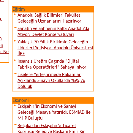
ver
Eğitim
Anadolu Sağlık Bilimleri Fakültesi
n,
Geleceğin Uzmanlarını Hazırlıyor
Sanatın ve Sahnenin Kalbi Anadolu’da
Atıyor: Devlet Konservatuvarı
m
Yaklaşık 70 Yıllık Birikimle Geleceğin
li
Liderleri Yetişiyor: Anadolu Üniversitesi
er Ne
İİBF
İnsansız Üretim Çağında “Dijital
Fabrika Operatörleri” Sahaya İniyor
Liselere Yerleştirmede Rakamlar
Açıklandı: Sınavlı Okullarda %95,76
Doluluk
Ekonomi
Eskişehir’in Ekonomi ve Sanayi
Geleceği Masaya Yatırıldı: ESMİAD ile
MHP Buluştu
Belçika’dan Eskişehir’e Ticaret
Köprüsü: Belediye Başkanı Emir Kır