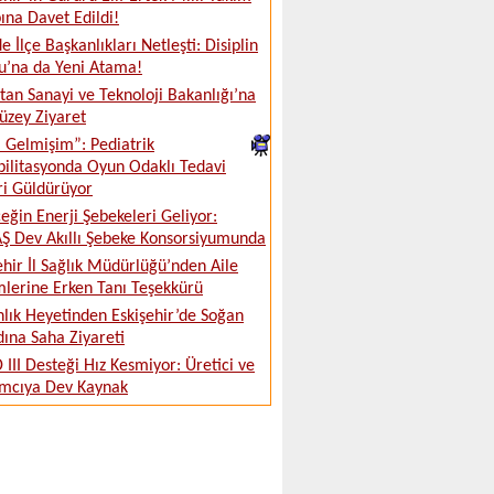
na Davet Edildi!
e İlçe Başkanlıkları Netleşti: Disiplin
u’na da Yeni Atama!
tan Sanayi ve Teknoloji Bakanlığı’na
üzey Ziyaret
ki Gelmişim”: Pediatrik
ilitasyonda Oyun Odaklı Tedavi
ri Güldürüyor
eğin Enerji Şebekeleri Geliyor:
 Dev Akıllı Şebeke Konsorsiyumunda
ehir İl Sağlık Müdürlüğü’nden Aile
lerine Erken Tanı Teşekkürü
lık Heyetinden Eskişehir’de Soğan
ına Saha Ziyareti
 III Desteği Hız Kesmiyor: Üretici ve
ımcıya Dev Kaynak