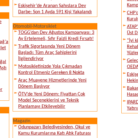
Kampı
Eskişehir’de Aranan Şahıslara Dev
Darbe: Son 1 Ayda 591 Kişi Yakalandı
CHP’d
Kurul
e
Otomobil-Motorsiklet
ATAP’
TOGG’dan Dev Ağustos Kampanyası: 3
Üst D
Ay Ertelemeli, Sıfır Faizli Kredi Fırsatı!
“İyi 
ağ’a
Trafik Sigortasında Yeni Dönem
Rehab
llet
Başladı: Tüm Araç Sahiplerini
Yüzle
İlgilendiriyor
Gelec
ğal
Motosikletinizde Yola Çıkmadan
OEDAŞ
Aştı
Kontrol Etmeniz Gereken 8 Nokta
Eskiş
Araç Muayene Hizmetlerinde Yeni
Hekim
Dönem Başlıyor
Bakan
er
ÖTV’de Yeni Dönem: Fiyattan Çok
Hasad
Model Seçeneklerini ve Teknik
IPARD
Planlamayı Etkileyebilir
Yatır
Magazin
Odunpazarı Belediyesinden, Okul ve
Kamu Kurumlarına Katı Atık Faturası