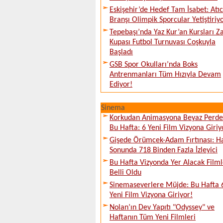
Eskişehir’de Hedef Tam İsabet: Atıcı
Branşı Olimpik Sporcular Yetiştiriy
Tepebaşı’nda Yaz Kur’an Kursları Z
Kupası Futbol Turnuvası Coşkuyla
Başladı
GSB Spor Okulları’nda Boks
Antrenmanları Tüm Hızıyla Devam
Ediyor!
Sinema
Korkudan Animasyona Beyaz Perd
Bu Hafta: 6 Yeni Film Vizyona Giriy
Gişede Örümcek-Adam Fırtınası: H
Sonunda 718 Binden Fazla İzleyici
Bu Hafta Vizyonda Yer Alacak Filml
Belli Oldu
Sinemaseverlere Müjde: Bu Hafta 
Yeni Film Vizyona Giriyor!
Nolan’ın Dev Yapıtı "Odyssey" ve
Haftanın Tüm Yeni Filmleri