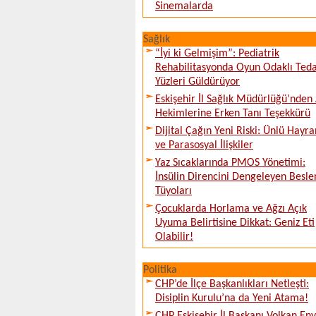
Sinemalarda
Sağlık
“İyi ki Gelmişim”: Pediatrik
Rehabilitasyonda Oyun Odaklı Teda
Yüzleri Güldürüyor
Eskişehir İl Sağlık Müdürlüğü’nden 
Hekimlerine Erken Tanı Teşekkürü
Dijital Çağın Yeni Riski: Ünlü Hayra
ve Parasosyal İlişkiler
Yaz Sıcaklarında PMOS Yönetimi:
İnsülin Direncini Dengeleyen Besl
Tüyoları
Çocuklarda Horlama ve Ağzı Açık
Uyuma Belirtisine Dikkat: Geniz Eti
Olabilir!
Politika
CHP’de İlçe Başkanlıkları Netleşti:
Disiplin Kurulu’na da Yeni Atama!