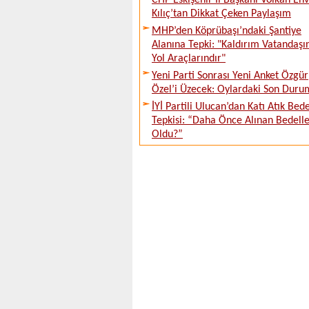
CHP Eskişehir İl Başkanı Volkan En
Kılıç’tan Dikkat Çeken Paylaşım
MHP’den Köprübaşı’ndaki Şantiye
Alanına Tepki: "Kaldırım Vatandaşı
Yol Araçlarındır"
Yeni Parti Sonrası Yeni Anket Özgür
Özel’i Üzecek: Oylardaki Son Duru
İYİ Partili Ulucan’dan Katı Atık Bede
Tepkisi: “Daha Önce Alınan Bedell
Oldu?”