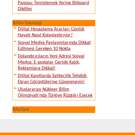
Panosu: Temizlemek Yerine Bilboard
Diktiler
Bilim-Teknoloji
Dijital Hesaplama Araçları Günlük
Hayatı Nasıl Kolaylaştırıyor?
Sosyal Medya Paylaşımlarında Dikkat
Edilmesi Gereken 10 Nokta
Dolandırıcıların Yeni Adresi Sosyal
Medya: E-postalar Geride Kaldı,
Reklamlara Dikkat!
Dijital Kanıtlarda Sahtecilik Tehdidi:
Ekran Görüntülerine Güvenmeyin!
Uluslararası Nükleer Bilim
Olimpiyatı’nda Türkiye Rüzgârı Esecek
AlfaTürk