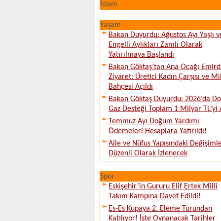
İslam
Yaşam
Bakan Duyurdu: Ağustos Ayı Yaşlı v
Engelli Aylıkları Zamlı Olarak
Yatırılmaya Başlandı
Bakan Göktaş’tan Ana Ocağı Emird
Ziyaret: Üretici Kadın Çarşısı ve Mi
Bahçesi Açıldı
Bakan Göktaş Duyurdu: 2026’da Do
Gaz Desteği Toplam 1 Milyar TL’yi 
Temmuz Ayı Doğum Yardımı
Ödemeleri Hesaplara Yatırıldı!
Aile ve Nüfus Yapısındaki Değişiml
Düzenli Olarak İzlenecek
Spor
Eskişehir’in Gururu Elif Ertek Millî
Takım Kampına Davet Edildi!
Es-Es Kupaya 2. Eleme Turundan
Katılıyor! İşte Oynanacak Tarihler