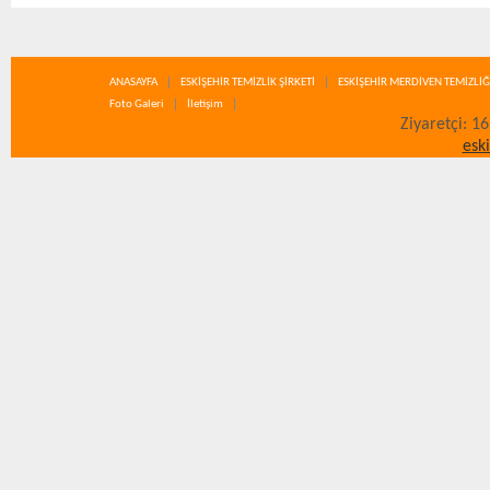
ANASAYFA
ESKİŞEHİR TEMİZLİK ŞİRKETİ
ESKİŞEHİR MERDİVEN TEMİZLİĞ
Foto Galeri
İletişim
Ziyaretçi: 1
esk