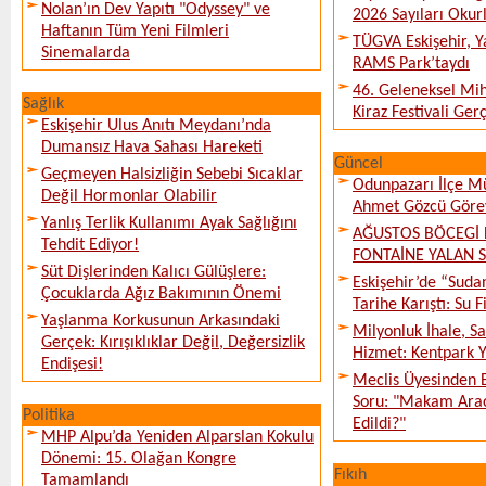
Nolan’ın Dev Yapıtı "Odyssey" ve
2026 Sayıları Okur
Haftanın Tüm Yeni Filmleri
TÜGVA Eskişehir, Ya
Sinemalarda
RAMS Park’taydı
46. Geleneksel Mih
Sağlık
Kiraz Festivali Gerç
Eskişehir Ulus Anıtı Meydanı’nda
Dumansız Hava Sahası Hareketi
Güncel
Geçmeyen Halsizliğin Sebebi Sıcaklar
Odunpazarı İlçe M
Değil Hormonlar Olabilir
Ahmet Gözcü Görev
Yanlış Terlik Kullanımı Ayak Sağlığını
AĞUSTOS BÖCEGİ 
Tehdit Ediyor!
FONTAİNE YALAN 
Süt Dişlerinden Kalıcı Gülüşlere:
Eskişehir’de “Sud
Çocuklarda Ağız Bakımının Önemi
Tarihe Karıştı: Su F
Yaşlanma Korkusunun Arkasındaki
Milyonluk İhale, S
Gerçek: Kırışıklıklar Değil, Değersizlik
Hizmet: Kentpark Ya
Endişesi!
Meclis Üyesinden 
Soru: "Makam Arac
Politika
Edildi?"
MHP Alpu’da Yeniden Alparslan Kokulu
Dönemi: 15. Olağan Kongre
Fıkıh
Tamamlandı