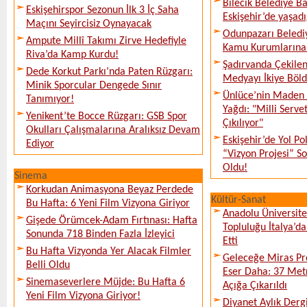
Bilecik Belediye Ba
Eskişehirspor Sezonun İlk 3 İç Saha
Eskişehir’de yaşadı
Maçını Seyircisiz Oynayacak
Odunpazarı Beledi
Ampute Millî Takımı Zirve Hedefiyle
Kamu Kurumlarına K
Riva’da Kamp Kurdu!
Şadırvanda Çekilen
Dede Korkut Parkı’nda Paten Rüzgarı:
Medyayı İkiye Böl
Minik Sporcular Dengede Sınır
Ünlüce’nin Maden 
Tanımıyor!
Yağdı: "Milli Serve
Yenikent’te Bocce Rüzgarı: GSB Spor
Çıkılıyor"
Okulları Çalışmalarına Aralıksız Devam
Eskişehir’de Yol Po
Ediyor
“Vizyon Projesi” 
Oldu!
Sinema
Korkudan Animasyona Beyaz Perdede
Kültür-Sanat
Bu Hafta: 6 Yeni Film Vizyona Giriyor
Anadolu Üniversite
Gişede Örümcek-Adam Fırtınası: Hafta
Topluluğu İtalya’da
Sonunda 718 Binden Fazla İzleyici
Etti
Bu Hafta Vizyonda Yer Alacak Filmler
Geleceğe Miras Pro
Belli Oldu
Eser Daha: 37 Metr
Sinemaseverlere Müjde: Bu Hafta 6
Açığa Çıkarıldı
Yeni Film Vizyona Giriyor!
Diyanet Aylık Derg