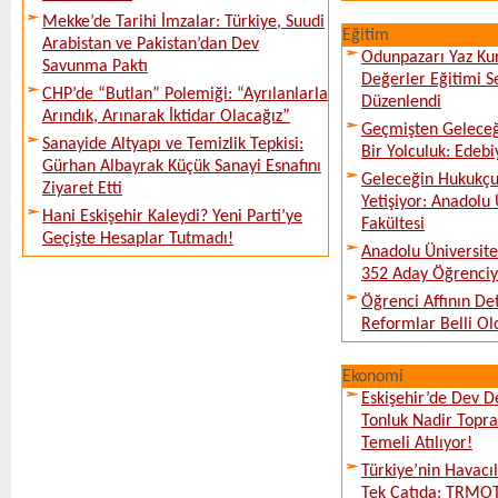
Mekke’de Tarihi İmzalar: Türkiye, Suudi
Eğitim
Arabistan ve Pakistan’dan Dev
Odunpazarı Yaz Kur
Savunma Paktı
Değerler Eğitimi S
CHP’de “Butlan” Polemiği: “Ayrılanlarla
Düzenlendi
Arındık, Arınarak İktidar Olacağız”
Geçmişten Geleceğe
Sanayide Altyapı ve Temizlik Tepkisi:
Bir Yolculuk: Edebi
Gürhan Albayrak Küçük Sanayi Esnafını
Geleceğin Hukukçul
Ziyaret Etti
Yetişiyor: Anadolu
Hani Eskişehir Kaleydi? Yeni Parti’ye
Fakültesi
Geçişte Hesaplar Tutmadı!
Anadolu Üniversite
352 Aday Öğrenciy
Öğrenci Affının De
Reformlar Belli Ol
Ekonomi
Eskişehir’de Dev D
Tonluk Nadir Topra
Temeli Atılıyor!
Türkiye’nin Havacı
Tek Çatıda: TRMOT