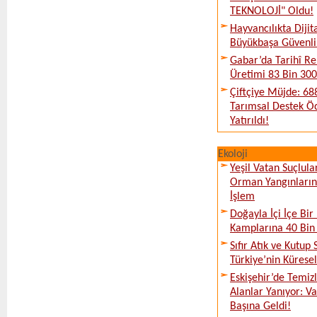
TEKNOLOJİ" Oldu!
Hayvancılıkta Diji
Büyükbaşa Güvenli 
Gabar’da Tarihî Re
Üretimi 83 Bin 300 
Çiftçiye Müjde: 688
Tarımsal Destek Ö
Yatırıldı!
Ekoloji
Yeşil Vatan Suçlula
Orman Yangınların
İşlem
Doğayla İçi İçe Bir 
Kamplarına 40 Bin K
Sıfır Atık ve Kutup 
Türkiye’nin Kürese
Eskişehir’de Temi
Alanlar Yanıyor: V
Başına Geldi!