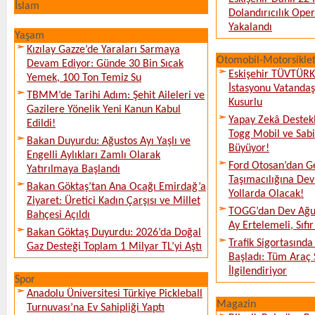
İslam
Dolandırıcılık Ope
Yakalandı
Yaşam
Kızılay Gazze’de Yaraları Sarmaya
Otomobil-Motorsikle
Devam Ediyor: Günde 30 Bin Sıcak
Eskişehir TÜVTÜR
Yemek, 100 Ton Temiz Su
İstasyonu Vatanda
TBMM’de Tarihi Adım: Şehit Aileleri ve
Kusurlu
Gazilere Yönelik Yeni Kanun Kabul
Yapay Zekâ Destekl
Edildi!
Togg Mobil ve Sabi
Bakan Duyurdu: Ağustos Ayı Yaşlı ve
Büyüyor!
Engelli Aylıkları Zamlı Olarak
Ford Otosan’dan G
Yatırılmaya Başlandı
Taşımacılığına De
Bakan Göktaş’tan Ana Ocağı Emirdağ’a
Yollarda Olacak!
Ziyaret: Üretici Kadın Çarşısı ve Millet
TOGG’dan Dev Ağu
Bahçesi Açıldı
Ay Ertelemeli, Sıfır 
Bakan Göktaş Duyurdu: 2026’da Doğal
Trafik Sigortasınd
Gaz Desteği Toplam 1 Milyar TL’yi Aştı
Başladı: Tüm Araç 
İlgilendiriyor
Spor
Anadolu Üniversitesi Türkiye Pickleball
Magazin
Turnuvası’na Ev Sahipliği Yaptı