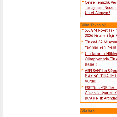
Çevre Temizlik Ver
Tartışması: Neden 
Ücret Alınıyor?
Bilim-Teknoloji
ŞŞÇGM Roket Takı
2026 Finalleri İçin
Türksat 3A Misyon
Yayınlar Yeni Nesil
Uluslararası Nükle
Olimpiyatında Türk
Başarı!
ASELSAN’dan Sığın
P AKINCI TİHA ile 
Vurdu!
ESET’ten KOBİ’lere
Güvenlik Uyarısı: 
Büyük Risk Altında
AlfaTürk