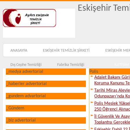
Eskişehir Temi
ANASAYFA
ESKİŞEHİR TEMİZLİK ŞİRKETİ
ESKİŞEHİR ME
Dış Cephe Temizliği
Fabrika Temizliği
İLETİŞİM
_medya advertorial
Polis
Adalet Bakanı Gürl
Koruma Kanunu Tekl
_haberler advertorial
Tarihi Miras Alevl
_gundem advartorial
Odunpazarı’nda Ko
Polis Meslek Yükse
_Gündem
250 Öğrenci Alına
İl Güvenlik Ve Asa
_biz advertorial
Toplantısı Gerçekleş
Eskişehir Dahil 22 İ