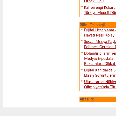
Örnek Oldu
Kahverengi Kokarc
Türkiye Modeli Dü
Bilim-Teknoloji
Dijital Hesaplama 
Hayatı Nasıl Kolayl
Sosyal Medya Payl
Edilmesi Gereken 
Dolandırıcıların Ye
Medya: E-postalar 
Reklamlara Dikkat
Dijital Kanıtlarda S
Ekran Görüntüleri
Uluslararası Nükle
Olimpiyatı’nda Tür
AlfaTürk