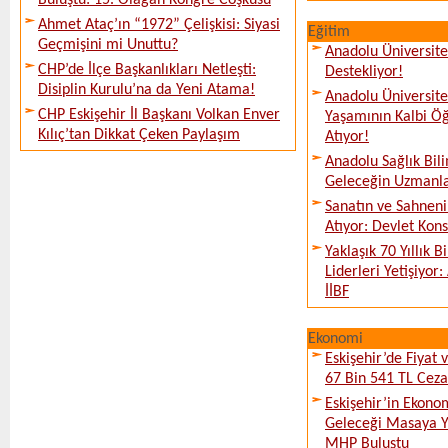
Buluştu: 15. Olağan Kongre Coşkusu
Ahmet Ataç’ın “1972” Çelişkisi: Siyasi
Eğitim
Geçmişini mi Unuttu?
Anadolu Üniversites
CHP’de İlçe Başkanlıkları Netleşti:
Destekliyor!
Disiplin Kurulu’na da Yeni Atama!
Anadolu Üniversit
CHP Eskişehir İl Başkanı Volkan Enver
Yaşamının Kalbi Öğ
Kılıç’tan Dikkat Çeken Paylaşım
Atıyor!
Anadolu Sağlık Bili
Geleceğin Uzmanlar
Sanatın ve Sahneni
Atıyor: Devlet Kon
Yaklaşık 70 Yıllık 
Liderleri Yetişiyor
İİBF
Ekonomi
Eskişehir’de Fiyat 
67 Bin 541 TL Ceza
Eskişehir’in Ekono
Geleceği Masaya Ya
MHP Buluştu