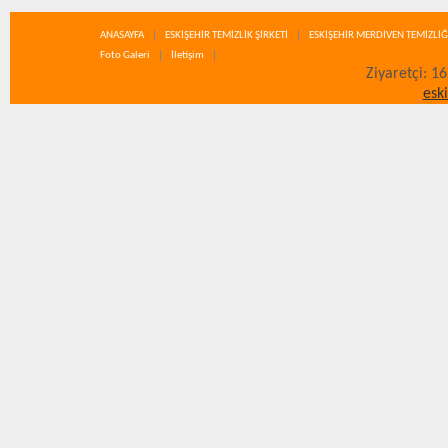
ANASAYFA
ESKİŞEHİR TEMİZLİK ŞİRKETİ
ESKİŞEHİR MERDİVEN TEMİZLİĞ
Foto Galeri
İletişim
Ziyaretçi: 1
esk