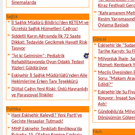
Sinemalarda
Kiraz Festivali Gerç
"Kahramanım Mehm
Sağlık
Resim Yarışmasında
İl Sağlık Müdürü Bildirici’den KETEM ve
Oylama Başladı
Ücretsiz Sağlık Hizmetleri Çağrısı!
Şiddetli Karın Ağrısında İlk 72 Saate
Güncel
Dikkat: Tedavide Gecikmek Hayati Risk
Eskişehir’de “Sud
Taşıyor
Tarihe Karıştı: Su F
“İyi ki Gelmişim”: Pediatrik
Milyonluk İhale, S
Rehabilitasyonda Oyun Odaklı Tedavi
Hizmet: Kentpark Ya
Yüzleri Güldürüyor
Meclis Üyesinden 
Eskişehir İl Sağlık Müdürlüğü’nden Aile
Soru: "Makam Arac
Hekimlerine Erken Tanı Teşekkürü
Edildi?"
Dijital Çağın Yeni Riski: Ünlü Hayranlığı
Eskişehir’de Su Fiy
ve Parasosyal İlişkiler
Koşuyor: İnşaat Suy
Aştı!
Politika
Gündoğdu’da Milyo
Hani Eskişehir Kaleydi? Yeni Parti’ye
Dönüşümün Gölges
Geçişte Hesaplar Tutmadı!
MHP Eskişehir Teşkilatı Beylikova’da
Fıkıh