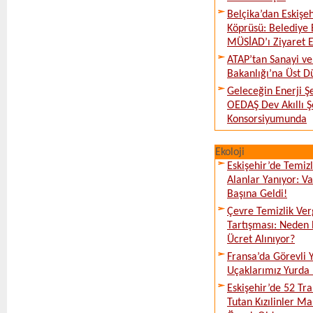
Belçika’dan Eskişeh
Köprüsü: Belediye 
MÜSİAD’ı Ziyaret E
ATAP’tan Sanayi ve
Bakanlığı’na Üst D
Geleceğin Enerji Şe
OEDAŞ Dev Akıllı 
Konsorsiyumunda
Ekoloji
Eskişehir’de Temi
Alanlar Yanıyor: V
Başına Geldi!
Çevre Temizlik Ver
Tartışması: Neden 
Ücret Alınıyor?
Fransa’da Görevli
Uçaklarımız Yurda
Eskişehir’de 52 Tr
Tutan Kızılinler Ma