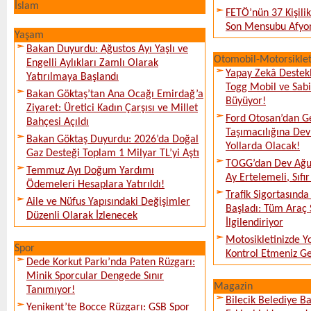
İslam
FETÖ’nün 37 Kişili
Son Mensubu Afyon
Yaşam
Bakan Duyurdu: Ağustos Ayı Yaşlı ve
Otomobil-Motorsikle
Engelli Aylıkları Zamlı Olarak
Yapay Zekâ Destekl
Yatırılmaya Başlandı
Togg Mobil ve Sabi
Bakan Göktaş’tan Ana Ocağı Emirdağ’a
Büyüyor!
Ziyaret: Üretici Kadın Çarşısı ve Millet
Ford Otosan’dan G
Bahçesi Açıldı
Taşımacılığına De
Bakan Göktaş Duyurdu: 2026’da Doğal
Yollarda Olacak!
Gaz Desteği Toplam 1 Milyar TL’yi Aştı
TOGG’dan Dev Ağu
Temmuz Ayı Doğum Yardımı
Ay Ertelemeli, Sıfır 
Ödemeleri Hesaplara Yatırıldı!
Trafik Sigortasınd
Aile ve Nüfus Yapısındaki Değişimler
Başladı: Tüm Araç 
Düzenli Olarak İzlenecek
İlgilendiriyor
Motosikletinizde 
Spor
Kontrol Etmeniz G
Dede Korkut Parkı’nda Paten Rüzgarı:
Minik Sporcular Dengede Sınır
Magazin
Tanımıyor!
Bilecik Belediye Ba
Yenikent’te Bocce Rüzgarı: GSB Spor