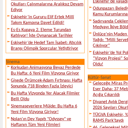
Eskişehir’de yaşadı
Okulları Çalışmalarına Aralıksız Devam
Odunpazarı Beledi
Ediyor
Kamu Kurumlarına K
Eskişehir’in Gururu Elif Ertek Millî
Şadırvanda Çekilen
Takım Kampına Davet Edildi!
Medyayı İkiye Böl
Es-Es Kupaya 2. Eleme Turundan
Ünlüce’nin Maden 
Katılıyor! İşte Oynanacak Tarihler
Yağdı: "Milli Serve
Eskişehir’de Hedef Tam İsabet: Atıcılık
Çıkılıyor"
Branşı Olimpik Sporcular Yetiştiriyor
Eskişehir’de Yol Po
“Vizyon Projesi” 
Sinema
Oldu!
Korkudan Animasyona Beyaz Perdede
Bu Hafta: 6 Yeni Film Vizyona Giriyor
Kültür-Sanat
Gişede Örümcek-Adam Fırtınası: Hafta
Geleceğe Miras Pro
Sonunda 718 Binden Fazla İzleyici
Eser Daha: 37 Metr
Bu Hafta Vizyonda Yer Alacak Filmler
Açığa Çıkarıldı
Belli Oldu
Diyanet Aylık Derg
Sinemaseverlere Müjde: Bu Hafta 6
2026 Sayıları Okur
Yeni Film Vizyona Giriyor!
TÜGVA Eskişehir, Ya
Nolan’ın Dev Yapıtı "Odyssey" ve
RAMS Park’taydı
Haftanın Tüm Yeni Filmleri
46. Geleneksel Mih