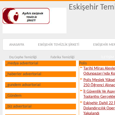
Eskişehir Temi
ANASAYFA
ESKİŞEHİR TEMİZLİK ŞİRKETİ
ESKİŞEHİR ME
Dış Cephe Temizliği
Fabrika Temizliği
İLETİŞİM
_medya advertorial
Polis
Tarihi Miras Alevl
Odunpazarı’nda Ko
_haberler advertorial
Polis Meslek Yükse
_gundem advartorial
250 Öğrenci Alına
İl Güvenlik Ve Asa
_Gündem
Toplantısı Gerçekleş
Eskişehir Dahil 22 İ
_biz advertorial
Dolandırıcılık Ope
Yakalandı