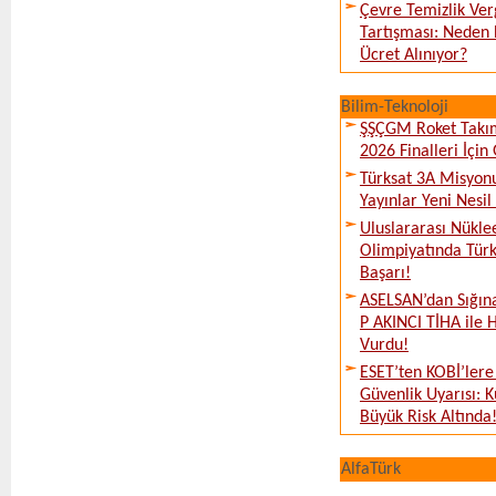
Çevre Temizlik Ver
Tartışması: Neden 
Ücret Alınıyor?
Bilim-Teknoloji
ŞŞÇGM Roket Takı
2026 Finalleri İçin
Türksat 3A Misyon
Yayınlar Yeni Nesil
Uluslararası Nükle
Olimpiyatında Türk
Başarı!
ASELSAN’dan Sığın
P AKINCI TİHA ile 
Vurdu!
ESET’ten KOBİ’lere
Güvenlik Uyarısı: 
Büyük Risk Altında
AlfaTürk