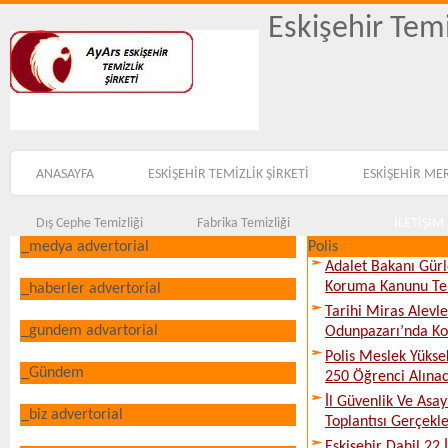
Eskişehir Temi
ANASAYFA
ESKİŞEHİR TEMİZLİK ŞİRKETİ
ESKİŞEHİR ME
Dış Cephe Temizliği
Fabrika Temizliği
İLETİŞİM
_medya advertorial
Polis
Adalet Bakanı Gürl
Koruma Kanunu Tekl
_haberler advertorial
Tarihi Miras Alevl
_gundem advartorial
Odunpazarı’nda Ko
Polis Meslek Yükse
_Gündem
250 Öğrenci Alına
İl Güvenlik Ve Asa
_biz advertorial
Toplantısı Gerçekleş
Eskişehir Dahil 22 İ