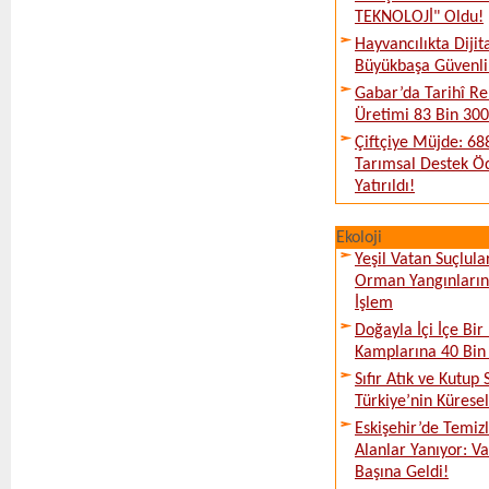
TEKNOLOJİ" Oldu!
Hayvancılıkta Diji
Büyükbaşa Güvenli 
Gabar’da Tarihî Re
Üretimi 83 Bin 300 
Çiftçiye Müjde: 688
Tarımsal Destek Ö
Yatırıldı!
Ekoloji
Yeşil Vatan Suçlula
Orman Yangınların
İşlem
Doğayla İçi İçe Bir 
Kamplarına 40 Bin K
Sıfır Atık ve Kutup 
Türkiye’nin Kürese
Eskişehir’de Temi
Alanlar Yanıyor: V
Başına Geldi!