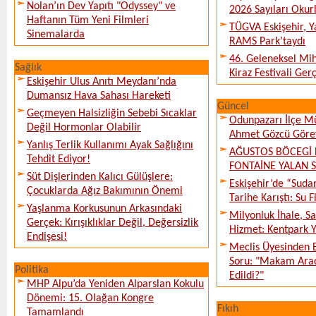
Nolan’ın Dev Yapıtı "Odyssey" ve
2026 Sayıları Okur
Haftanın Tüm Yeni Filmleri
TÜGVA Eskişehir, Ya
Sinemalarda
RAMS Park’taydı
46. Geleneksel Mih
Sağlık
Kiraz Festivali Gerç
Eskişehir Ulus Anıtı Meydanı’nda
Dumansız Hava Sahası Hareketi
Güncel
Geçmeyen Halsizliğin Sebebi Sıcaklar
Odunpazarı İlçe M
Değil Hormonlar Olabilir
Ahmet Gözcü Görev
Yanlış Terlik Kullanımı Ayak Sağlığını
AĞUSTOS BÖCEGİ 
Tehdit Ediyor!
FONTAİNE YALAN 
Süt Dişlerinden Kalıcı Gülüşlere:
Eskişehir’de “Sud
Çocuklarda Ağız Bakımının Önemi
Tarihe Karıştı: Su F
Yaşlanma Korkusunun Arkasındaki
Milyonluk İhale, S
Gerçek: Kırışıklıklar Değil, Değersizlik
Hizmet: Kentpark Ya
Endişesi!
Meclis Üyesinden 
Soru: "Makam Arac
Politika
Edildi?"
MHP Alpu’da Yeniden Alparslan Kokulu
Dönemi: 15. Olağan Kongre
Fıkıh
Tamamlandı