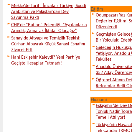
Mekke’de Tarihi İmzalar: Türkiye, Suudi
Eğitim
Arabistan ve Pakistan’dan Dev
Odunpazarı Yaz Kur
Savunma Paktı
Değerler Eğitimi S
CHP’de “Butlan” Polemiği: “Ayrılanlarla
Düzenlendi
Arındık, Arınarak İktidar Olacağız”
Geçmişten Geleceğe
Sanayide Altyapı ve Temizlik Tepkisi:
Bir Yolculuk: Edebi
Gürhan Albayrak Küçük Sanayi Esnafını
Geleceğin Hukukçul
Ziyaret Etti
Yetişiyor: Anadolu
Hani Eskişehir Kaleydi? Yeni Parti’ye
Fakültesi
Geçişte Hesaplar Tutmadı!
Anadolu Üniversite
352 Aday Öğrenciy
Öğrenci Affının De
Reformlar Belli Ol
Ekonomi
Eskişehir’de Dev D
Tonluk Nadir Topra
Temeli Atılıyor!
Türkiye’nin Havacı
Tek Çatıda: TRMOT