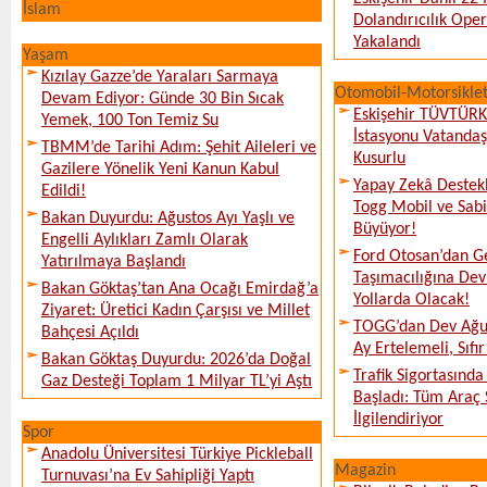
İslam
Dolandırıcılık Ope
Yakalandı
Yaşam
Kızılay Gazze’de Yaraları Sarmaya
Otomobil-Motorsikle
Devam Ediyor: Günde 30 Bin Sıcak
Eskişehir TÜVTÜR
Yemek, 100 Ton Temiz Su
İstasyonu Vatanda
TBMM’de Tarihi Adım: Şehit Aileleri ve
Kusurlu
Gazilere Yönelik Yeni Kanun Kabul
Yapay Zekâ Destekl
Edildi!
Togg Mobil ve Sabi
Bakan Duyurdu: Ağustos Ayı Yaşlı ve
Büyüyor!
Engelli Aylıkları Zamlı Olarak
Ford Otosan’dan G
Yatırılmaya Başlandı
Taşımacılığına De
Bakan Göktaş’tan Ana Ocağı Emirdağ’a
Yollarda Olacak!
Ziyaret: Üretici Kadın Çarşısı ve Millet
TOGG’dan Dev Ağu
Bahçesi Açıldı
Ay Ertelemeli, Sıfır 
Bakan Göktaş Duyurdu: 2026’da Doğal
Trafik Sigortasınd
Gaz Desteği Toplam 1 Milyar TL’yi Aştı
Başladı: Tüm Araç 
İlgilendiriyor
Spor
Anadolu Üniversitesi Türkiye Pickleball
Magazin
Turnuvası’na Ev Sahipliği Yaptı