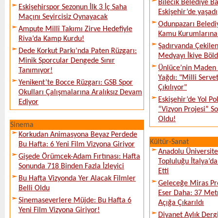
Bilecik Belediye Ba
Eskişehirspor Sezonun İlk 3 İç Saha
Eskişehir’de yaşadı
Maçını Seyircisiz Oynayacak
Odunpazarı Beledi
Ampute Millî Takımı Zirve Hedefiyle
Kamu Kurumlarına K
Riva’da Kamp Kurdu!
Şadırvanda Çekilen
Dede Korkut Parkı’nda Paten Rüzgarı:
Medyayı İkiye Böl
Minik Sporcular Dengede Sınır
Ünlüce’nin Maden 
Tanımıyor!
Yağdı: "Milli Serve
Yenikent’te Bocce Rüzgarı: GSB Spor
Çıkılıyor"
Okulları Çalışmalarına Aralıksız Devam
Eskişehir’de Yol Po
Ediyor
“Vizyon Projesi” 
Oldu!
Sinema
Korkudan Animasyona Beyaz Perdede
Kültür-Sanat
Bu Hafta: 6 Yeni Film Vizyona Giriyor
Anadolu Üniversite
Gişede Örümcek-Adam Fırtınası: Hafta
Topluluğu İtalya’da
Sonunda 718 Binden Fazla İzleyici
Etti
Bu Hafta Vizyonda Yer Alacak Filmler
Geleceğe Miras Pro
Belli Oldu
Eser Daha: 37 Metr
Sinemaseverlere Müjde: Bu Hafta 6
Açığa Çıkarıldı
Yeni Film Vizyona Giriyor!
Diyanet Aylık Derg