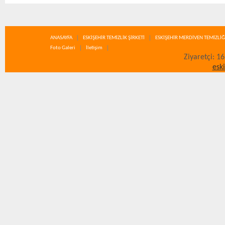
ANASAYFA
ESKİŞEHİR TEMİZLİK ŞİRKETİ
ESKİŞEHİR MERDİVEN TEMİZLİĞ
Foto Galeri
İletişim
Ziyaretçi: 1
esk