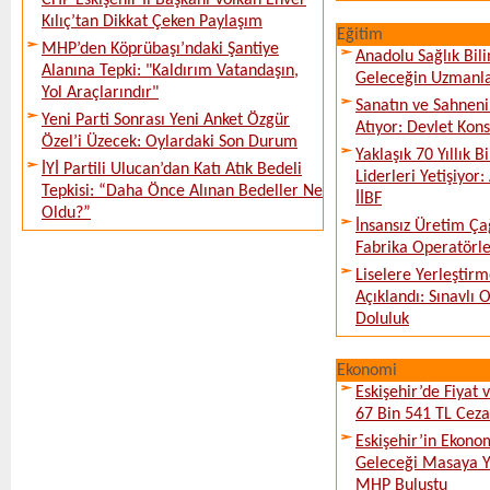
CHP Eskişehir İl Başkanı Volkan Enver
Kılıç’tan Dikkat Çeken Paylaşım
Eğitim
MHP’den Köprübaşı’ndaki Şantiye
Anadolu Sağlık Bili
Alanına Tepki: "Kaldırım Vatandaşın,
Geleceğin Uzmanlar
Yol Araçlarındır"
Sanatın ve Sahneni
Yeni Parti Sonrası Yeni Anket Özgür
Atıyor: Devlet Kon
Özel’i Üzecek: Oylardaki Son Durum
Yaklaşık 70 Yıllık 
İYİ Partili Ulucan’dan Katı Atık Bedeli
Liderleri Yetişiyor
Tepkisi: “Daha Önce Alınan Bedeller Ne
İİBF
Oldu?”
İnsansız Üretim Çağ
Fabrika Operatörle
Liselere Yerleşti
Açıklandı: Sınavlı
Doluluk
Ekonomi
Eskişehir’de Fiyat 
67 Bin 541 TL Ceza
Eskişehir’in Ekono
Geleceği Masaya Ya
MHP Buluştu