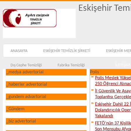
Eskişehir Temi
ANASAYFA
ESKİŞEHİR TEMİZLİK ŞİRKETİ
ESKİŞEHİR ME
Dış Cephe Temizliği
Fabrika Temizliği
İLETİŞİM
_medya advertorial
Polis
Polis Meslek Yükse
250 Öğrenci Alına
_haberler advertorial
İl Güvenlik Ve Asa
_gundem advartorial
Toplantısı Gerçekleş
Eskişehir Dahil 22 İ
_Gündem
Dolandırıcılık Ope
Yakalandı
_biz advertorial
FETÖ’nün 37 Kişili
Son Mensubu Afyon