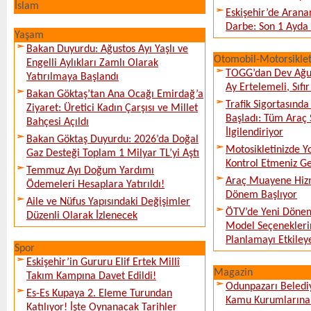
İslam
Eskişehir’de Arana
Darbe: Son 1 Ayda 
Yaşam
Bakan Duyurdu: Ağustos Ayı Yaşlı ve
Otomobil-Motorsikle
Engelli Aylıkları Zamlı Olarak
TOGG’dan Dev Ağu
Yatırılmaya Başlandı
Ay Ertelemeli, Sıfır 
Bakan Göktaş’tan Ana Ocağı Emirdağ’a
Trafik Sigortasınd
Ziyaret: Üretici Kadın Çarşısı ve Millet
Başladı: Tüm Araç 
Bahçesi Açıldı
İlgilendiriyor
Bakan Göktaş Duyurdu: 2026’da Doğal
Motosikletinizde 
Gaz Desteği Toplam 1 Milyar TL’yi Aştı
Kontrol Etmeniz G
Temmuz Ayı Doğum Yardımı
Araç Muayene Hizm
Ödemeleri Hesaplara Yatırıldı!
Dönem Başlıyor
Aile ve Nüfus Yapısındaki Değişimler
ÖTV’de Yeni Dönem
Düzenli Olarak İzlenecek
Model Seçeneklerin
Planlamayı Etkileye
Spor
Eskişehir’in Gururu Elif Ertek Millî
Magazin
Takım Kampına Davet Edildi!
Odunpazarı Beledi
Es-Es Kupaya 2. Eleme Turundan
Kamu Kurumlarına K
Katılıyor! İşte Oynanacak Tarihler