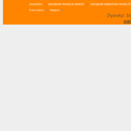
ANASAYFA
ESKİŞEHİR TEMİZLİK ŞİRKETİ
ESKİŞEHİR MERDİVEN TEMİZLİĞ
Foto Galeri
İletişim
Ziyaretçi: 1
esk