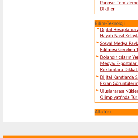
Panosu: Temizleme
Diktiler
Bilim-Teknoloji
Dijital Hesaplama 
Hayatı Nasıl Kolayl
Sosyal Medya Payl
Edilmesi Gereken 
Dolandırıcıların Ye
Medya: E-postalar 
Reklamlara Dikkat
Dijital Kanıtlarda S
Ekran Görüntüleri
Uluslararası Nükle
Olimpiyatı’nda Tür
AlfaTürk