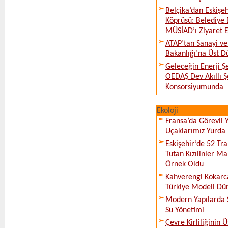
Belçika’dan Eskişeh
Köprüsü: Belediye 
MÜSİAD’ı Ziyaret E
ATAP’tan Sanayi ve
Bakanlığı’na Üst D
Geleceğin Enerji Şe
OEDAŞ Dev Akıllı 
Konsorsiyumunda
Ekoloji
Fransa’da Görevli
Uçaklarımız Yurda
Eskişehir’de 52 Tr
Tutan Kızılinler Ma
Örnek Oldu
Kahverengi Kokarc
Türkiye Modeli Dü
Modern Yapılarda S
Su Yönetimi
Çevre Kirliliğinin