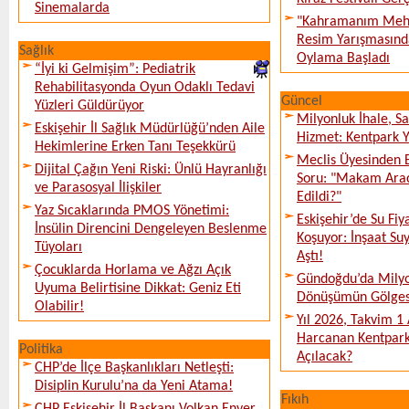
Sinemalarda
"Kahramanım Mehm
Resim Yarışmasında
Sağlık
Oylama Başladı
“İyi ki Gelmişim”: Pediatrik
Rehabilitasyonda Oyun Odaklı Tedavi
Güncel
Yüzleri Güldürüyor
Milyonluk İhale, S
Eskişehir İl Sağlık Müdürlüğü’nden Aile
Hizmet: Kentpark Ya
Hekimlerine Erken Tanı Teşekkürü
Meclis Üyesinden 
Dijital Çağın Yeni Riski: Ünlü Hayranlığı
Soru: "Makam Arac
ve Parasosyal İlişkiler
Edildi?"
Yaz Sıcaklarında PMOS Yönetimi:
Eskişehir’de Su Fiy
İnsülin Direncini Dengeleyen Beslenme
Koşuyor: İnşaat Suy
Tüyoları
Aştı!
Çocuklarda Horlama ve Ağzı Açık
Gündoğdu’da Milyo
Uyuma Belirtisine Dikkat: Geniz Eti
Dönüşümün Gölges
Olabilir!
Yıl 2026, Takvim 1
Harcanan Kentpark
Politika
Açılacak?
CHP’de İlçe Başkanlıkları Netleşti:
Disiplin Kurulu’na da Yeni Atama!
Fıkıh