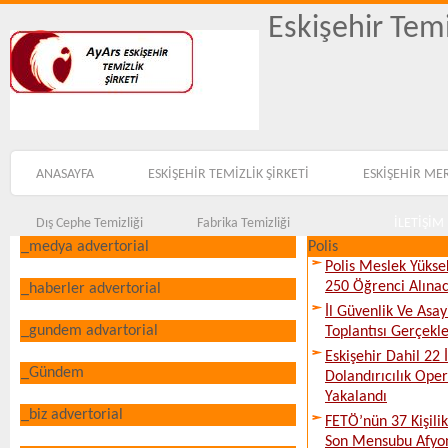
Eskişehir Temi
ANASAYFA
ESKİŞEHİR TEMİZLİK ŞİRKETİ
ESKİŞEHİR ME
Dış Cephe Temizliği
Fabrika Temizliği
İLETİŞİM
_medya advertorial
Polis
Polis Meslek Yükse
250 Öğrenci Alına
_haberler advertorial
İl Güvenlik Ve Asa
_gundem advartorial
Toplantısı Gerçekleş
Eskişehir Dahil 22 İ
_Gündem
Dolandırıcılık Ope
Yakalandı
_biz advertorial
FETÖ’nün 37 Kişili
Son Mensubu Afyon