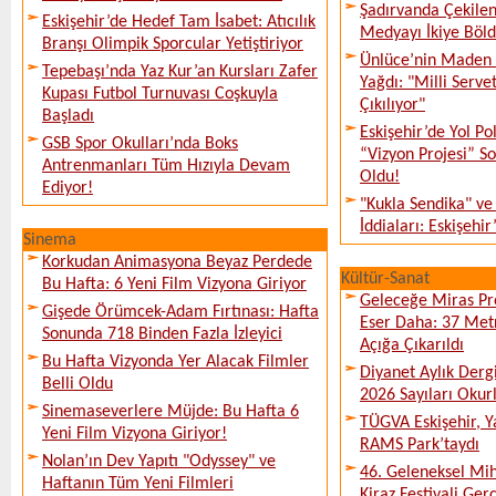
Şadırvanda Çekilen
Eskişehir’de Hedef Tam İsabet: Atıcılık
Medyayı İkiye Böl
Branşı Olimpik Sporcular Yetiştiriyor
Ünlüce’nin Maden 
Tepebaşı’nda Yaz Kur’an Kursları Zafer
Yağdı: "Milli Serve
Kupası Futbol Turnuvası Coşkuyla
Çıkılıyor"
Başladı
Eskişehir’de Yol Po
GSB Spor Okulları’nda Boks
“Vizyon Projesi” 
Antrenmanları Tüm Hızıyla Devam
Oldu!
Ediyor!
"Kukla Sendika" ve
İddiaları: Eskişehir
Sinema
Korkudan Animasyona Beyaz Perdede
Kültür-Sanat
Bu Hafta: 6 Yeni Film Vizyona Giriyor
Geleceğe Miras Pro
Gişede Örümcek-Adam Fırtınası: Hafta
Eser Daha: 37 Metr
Sonunda 718 Binden Fazla İzleyici
Açığa Çıkarıldı
Bu Hafta Vizyonda Yer Alacak Filmler
Diyanet Aylık Derg
Belli Oldu
2026 Sayıları Okur
Sinemaseverlere Müjde: Bu Hafta 6
TÜGVA Eskişehir, Ya
Yeni Film Vizyona Giriyor!
RAMS Park’taydı
Nolan’ın Dev Yapıtı "Odyssey" ve
46. Geleneksel Mih
Haftanın Tüm Yeni Filmleri
Kiraz Festivali Gerç