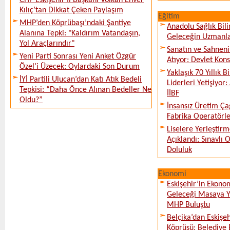
CHP Eskişehir İl Başkanı Volkan Enver
Kılıç’tan Dikkat Çeken Paylaşım
Eğitim
MHP’den Köprübaşı’ndaki Şantiye
Anadolu Sağlık Bili
Alanına Tepki: "Kaldırım Vatandaşın,
Geleceğin Uzmanlar
Yol Araçlarındır"
Sanatın ve Sahneni
Yeni Parti Sonrası Yeni Anket Özgür
Atıyor: Devlet Kon
Özel’i Üzecek: Oylardaki Son Durum
Yaklaşık 70 Yıllık 
İYİ Partili Ulucan’dan Katı Atık Bedeli
Liderleri Yetişiyor
Tepkisi: “Daha Önce Alınan Bedeller Ne
İİBF
Oldu?”
İnsansız Üretim Çağ
Fabrika Operatörle
Liselere Yerleşti
Açıklandı: Sınavlı
Doluluk
Ekonomi
Eskişehir’in Ekono
Geleceği Masaya Ya
MHP Buluştu
Belçika’dan Eskişeh
Köprüsü: Belediye 