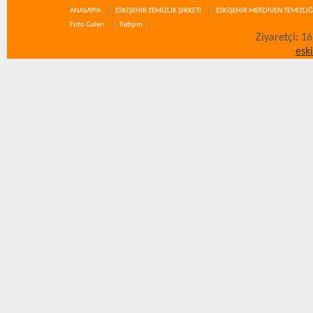
ANASAYFA
ESKİŞEHİR TEMİZLİK ŞİRKETİ
ESKİŞEHİR MERDİVEN TEMİZLİĞ
Foto Galeri
İletişim
Ziyaretçi: 1
esk