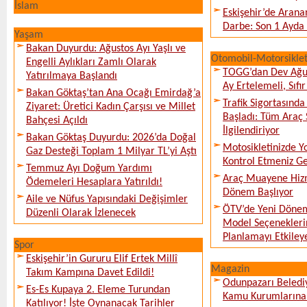
İslam
Eskişehir’de Arana
Darbe: Son 1 Ayda 
Yaşam
Bakan Duyurdu: Ağustos Ayı Yaşlı ve
Otomobil-Motorsikle
Engelli Aylıkları Zamlı Olarak
TOGG’dan Dev Ağu
Yatırılmaya Başlandı
Ay Ertelemeli, Sıfır 
Bakan Göktaş’tan Ana Ocağı Emirdağ’a
Trafik Sigortasınd
Ziyaret: Üretici Kadın Çarşısı ve Millet
Başladı: Tüm Araç 
Bahçesi Açıldı
İlgilendiriyor
Bakan Göktaş Duyurdu: 2026’da Doğal
Motosikletinizde 
Gaz Desteği Toplam 1 Milyar TL’yi Aştı
Kontrol Etmeniz G
Temmuz Ayı Doğum Yardımı
Araç Muayene Hizm
Ödemeleri Hesaplara Yatırıldı!
Dönem Başlıyor
Aile ve Nüfus Yapısındaki Değişimler
ÖTV’de Yeni Dönem
Düzenli Olarak İzlenecek
Model Seçeneklerin
Planlamayı Etkileye
Spor
Eskişehir’in Gururu Elif Ertek Millî
Magazin
Takım Kampına Davet Edildi!
Odunpazarı Beledi
Es-Es Kupaya 2. Eleme Turundan
Kamu Kurumlarına K
Katılıyor! İşte Oynanacak Tarihler