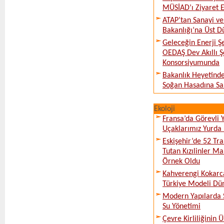
MÜSİAD’ı Ziyaret E
ATAP’tan Sanayi ve
Bakanlığı’na Üst D
Geleceğin Enerji Şe
OEDAŞ Dev Akıllı 
Konsorsiyumunda
Bakanlık Heyetinde
Soğan Hasadına Sa
Ekoloji
Fransa’da Görevli
Uçaklarımız Yurda
Eskişehir’de 52 Tr
Tutan Kızılinler Ma
Örnek Oldu
Kahverengi Kokarc
Türkiye Modeli Dü
Modern Yapılarda S
Su Yönetimi
Çevre Kirliliğinin