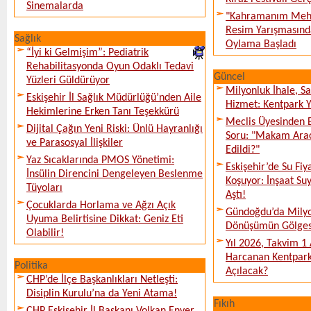
Sinemalarda
"Kahramanım Mehm
Resim Yarışmasında
Sağlık
Oylama Başladı
“İyi ki Gelmişim”: Pediatrik
Rehabilitasyonda Oyun Odaklı Tedavi
Güncel
Yüzleri Güldürüyor
Milyonluk İhale, S
Eskişehir İl Sağlık Müdürlüğü’nden Aile
Hizmet: Kentpark Ya
Hekimlerine Erken Tanı Teşekkürü
Meclis Üyesinden 
Dijital Çağın Yeni Riski: Ünlü Hayranlığı
Soru: "Makam Arac
ve Parasosyal İlişkiler
Edildi?"
Yaz Sıcaklarında PMOS Yönetimi:
Eskişehir’de Su Fiy
İnsülin Direncini Dengeleyen Beslenme
Koşuyor: İnşaat Suy
Tüyoları
Aştı!
Çocuklarda Horlama ve Ağzı Açık
Gündoğdu’da Milyo
Uyuma Belirtisine Dikkat: Geniz Eti
Dönüşümün Gölges
Olabilir!
Yıl 2026, Takvim 1
Harcanan Kentpark
Politika
Açılacak?
CHP’de İlçe Başkanlıkları Netleşti:
Disiplin Kurulu’na da Yeni Atama!
Fıkıh