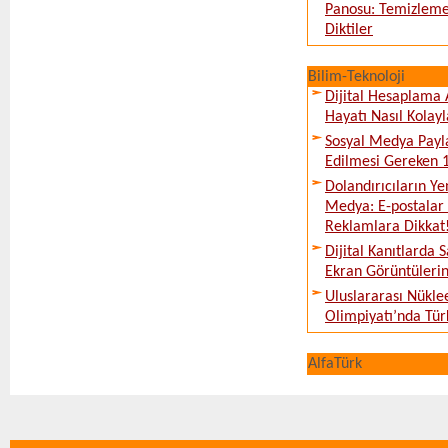
Panosu: Temizleme
Diktiler
Bilim-Teknoloji
Dijital Hesaplama 
Hayatı Nasıl Kolayl
Sosyal Medya Payl
Edilmesi Gereken 
Dolandırıcıların Ye
Medya: E-postalar 
Reklamlara Dikkat
Dijital Kanıtlarda S
Ekran Görüntüleri
Uluslararası Nükle
Olimpiyatı’nda Tür
AlfaTürk