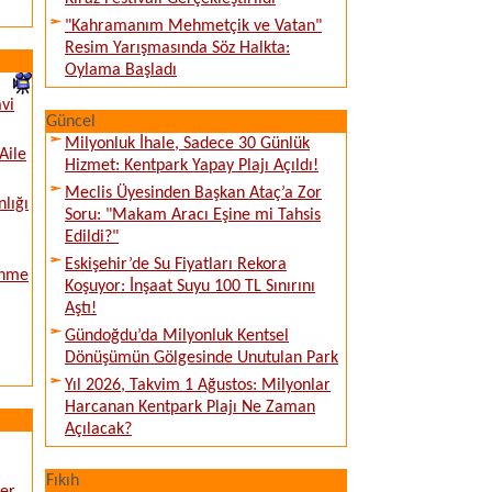
"Kahramanım Mehmetçik ve Vatan"
Resim Yarışmasında Söz Halkta:
Oylama Başladı
vi
Güncel
Milyonluk İhale, Sadece 30 Günlük
Aile
Hizmet: Kentpark Yapay Plajı Açıldı!
Meclis Üyesinden Başkan Ataç’a Zor
nlığı
Soru: "Makam Aracı Eşine mi Tahsis
Edildi?"
Eskişehir’de Su Fiyatları Rekora
enme
Koşuyor: İnşaat Suyu 100 TL Sınırını
Aştı!
Gündoğdu’da Milyonluk Kentsel
Dönüşümün Gölgesinde Unutulan Park
Yıl 2026, Takvim 1 Ağustos: Milyonlar
Harcanan Kentpark Plajı Ne Zaman
Açılacak?
Fıkıh