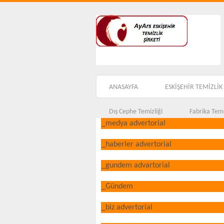
ANASAYFA
ESKİŞEHİR TEMİZLİK 
Dış Cephe Temizliği
Fabrika Temi
_medya advertorial
_haberler advertorial
_gundem advartorial
_Gündem
_biz advertorial