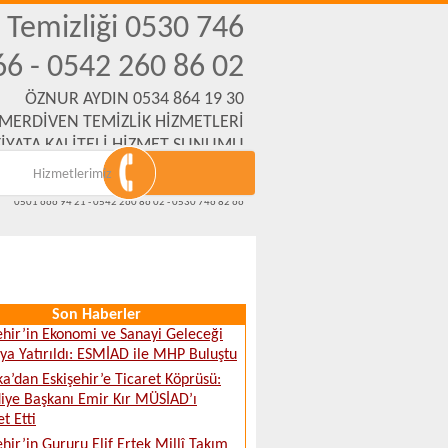
n Temizliği 0530 746
66 - 0542 260 86 02
ÖZNUR AYDIN 0534 864 19 30
 MERDİVEN TEMİZLİK HİZMETLERİ
İYATA KALİTELİ HİZMET SUNUMU
Hizmetlerimiz
Emek Mh. Yanartaş Sk. No:31 Eskişehir
www.eskisehirmerdiventemizliksirketi.com
0501 666 94 21 - 0542 260 86 02 - 0530 746 82 66
Son Haberler
ehir’in Ekonomi ve Sanayi Geleceği
a Yatırıldı: ESMİAD ile MHP Buluştu
ka’dan Eskişehir’e Ticaret Köprüsü:
iye Başkanı Emir Kır MÜSİAD’ı
t Etti
ehir’in Gururu Elif Ertek Millî Takım