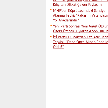
CHP Eskişehir İl Başkanı Volkan En
Kılıç’tan Dikkat Çeken Paylaşım
MHP’den Köprübaşı’ndaki Şantiye
Alanına Tepki: "Kaldırım Vatandaşı
Yol Araçlarındır"
Yeni Parti Sonrası Yeni Anket Özgür
Özel’i Üzecek: Oylardaki Son Duru
İYİ Partili Ulucan’dan Katı Atık Bede
Tepkisi: “Daha Önce Alınan Bedell
Oldu?”