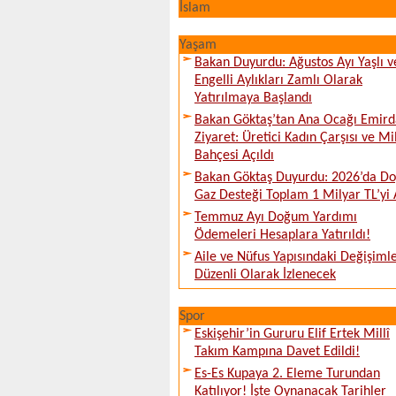
İslam
Yaşam
Bakan Duyurdu: Ağustos Ayı Yaşlı v
Engelli Aylıkları Zamlı Olarak
Yatırılmaya Başlandı
Bakan Göktaş’tan Ana Ocağı Emird
Ziyaret: Üretici Kadın Çarşısı ve Mi
Bahçesi Açıldı
Bakan Göktaş Duyurdu: 2026’da Do
Gaz Desteği Toplam 1 Milyar TL’yi 
Temmuz Ayı Doğum Yardımı
Ödemeleri Hesaplara Yatırıldı!
Aile ve Nüfus Yapısındaki Değişiml
Düzenli Olarak İzlenecek
Spor
Eskişehir’in Gururu Elif Ertek Millî
Takım Kampına Davet Edildi!
Es-Es Kupaya 2. Eleme Turundan
Katılıyor! İşte Oynanacak Tarihler