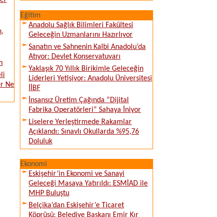
ver
Eğitim
Anadolu Sağlık Bilimleri Fakültesi
n,
Geleceğin Uzmanlarını Hazırlıyor
Sanatın ve Sahnenin Kalbi Anadolu’da
Atıyor: Devlet Konservatuvarı
m
Yaklaşık 70 Yıllık Birikimle Geleceğin
li
Liderleri Yetişiyor: Anadolu Üniversitesi
er Ne
İİBF
İnsansız Üretim Çağında “Dijital
Fabrika Operatörleri” Sahaya İniyor
Liselere Yerleştirmede Rakamlar
Açıklandı: Sınavlı Okullarda %95,76
Doluluk
Ekonomi
Eskişehir’in Ekonomi ve Sanayi
Geleceği Masaya Yatırıldı: ESMİAD ile
MHP Buluştu
Belçika’dan Eskişehir’e Ticaret
Köprüsü: Belediye Başkanı Emir Kır