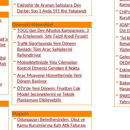
Kampı
Eskişehir’de Aranan Şahıslara Dev
Darbe: Son 1 Ayda 591 Kişi Yakalandı
CHP’d
Kurul
e
Otomobil-Motorsiklet
ATAP’
TOGG’dan Dev Ağustos Kampanyası: 3
Üst D
Ay Ertelemeli, Sıfır Faizli Kredi Fırsatı!
“İyi 
ağ’a
Trafik Sigortasında Yeni Dönem
Rehab
llet
Başladı: Tüm Araç Sahiplerini
Yüzle
İlgilendiriyor
Gelec
ğal
Motosikletinizde Yola Çıkmadan
OEDAŞ
Aştı
Kontrol Etmeniz Gereken 8 Nokta
Eskiş
Araç Muayene Hizmetlerinde Yeni
Hekim
Dönem Başlıyor
Bakan
er
ÖTV’de Yeni Dönem: Fiyattan Çok
Hasad
Model Seçeneklerini ve Teknik
IPARD
Planlamayı Etkileyebilir
Yatır
Magazin
Odunpazarı Belediyesinden, Okul ve
Kamu Kurumlarına Katı Atık Faturası