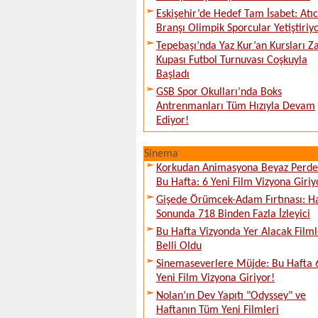
Eskişehir’de Hedef Tam İsabet: Atıcı
Branşı Olimpik Sporcular Yetiştiriy
Tepebaşı’nda Yaz Kur’an Kursları Z
Kupası Futbol Turnuvası Coşkuyla
Başladı
GSB Spor Okulları’nda Boks
Antrenmanları Tüm Hızıyla Devam
Ediyor!
Sinema
Korkudan Animasyona Beyaz Perd
Bu Hafta: 6 Yeni Film Vizyona Giriy
Gişede Örümcek-Adam Fırtınası: H
Sonunda 718 Binden Fazla İzleyici
Bu Hafta Vizyonda Yer Alacak Filml
Belli Oldu
Sinemaseverlere Müjde: Bu Hafta 
Yeni Film Vizyona Giriyor!
Nolan’ın Dev Yapıtı "Odyssey" ve
Haftanın Tüm Yeni Filmleri