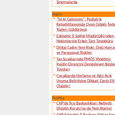
Sinemalarda
Sağlık
“İyi ki Gelmişim”: Pediatrik
Rehabilitasyonda Oyun Odaklı Teda
Yüzleri Güldürüyor
Eskişehir İl Sağlık Müdürlüğü’nden 
Hekimlerine Erken Tanı Teşekkürü
Dijital Çağın Yeni Riski: Ünlü Hayra
ve Parasosyal İlişkiler
Yaz Sıcaklarında PMOS Yönetimi:
İnsülin Direncini Dengeleyen Besl
Tüyoları
Çocuklarda Horlama ve Ağzı Açık
Uyuma Belirtisine Dikkat: Geniz Eti
Olabilir!
Politika
CHP’de İlçe Başkanlıkları Netleşti:
Disiplin Kurulu’na da Yeni Atama!