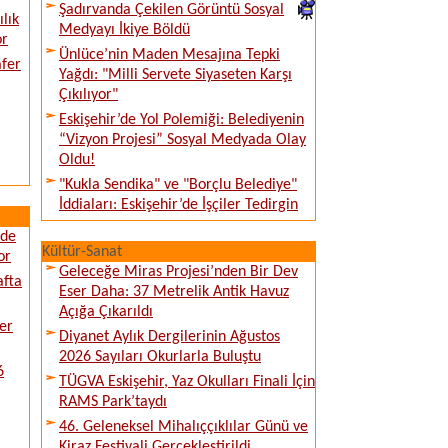
Şadırvanda Çekilen Görüntü Sosyal
lık
Medyayı İkiye Böldü
or
Ünlüce’nin Maden Mesajına Tepki
afer
Yağdı: "Milli Servete Siyaseten Karşı
Çıkılıyor"
Eskişehir’de Yol Polemiği: Belediyenin
“Vizyon Projesi” Sosyal Medyada Olay
Oldu!
"Kukla Sendika" ve "Borçlu Belediye"
İddiaları: Eskişehir’de İşçiler Tedirgin
ede
Kültür-Sanat
or
Geleceğe Miras Projesi’nden Bir Dev
afta
Eser Daha: 37 Metrelik Antik Havuz
Açığa Çıkarıldı
er
Diyanet Aylık Dergilerinin Ağustos
2026 Sayıları Okurlarla Buluştu
6
TÜGVA Eskişehir, Yaz Okulları Finali İçin
RAMS Park’taydı
46. Geleneksel Mihalıççıklılar Günü ve
Kiraz Festivali Gerçekleştirildi