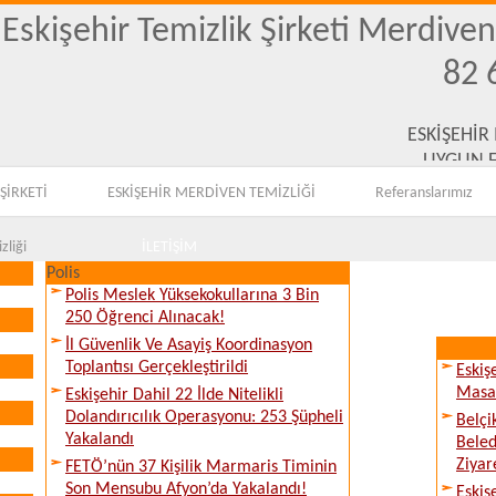
Eskişehir Temizlik Şirketi Merdive
82 
ESKİŞEHİR
UYGUN F
ŞİRKETİ
ESKİŞEHİR MERDİVEN TEMİZLİĞİ
Referanslarımız
zliği
İLETİŞİM
Polis
Polis Meslek Yüksekokullarına 3 Bin
250 Öğrenci Alınacak!
İl Güvenlik Ve Asayiş Koordinasyon
Toplantısı Gerçekleştirildi
Eskiş
Masay
Eskişehir Dahil 22 İlde Nitelikli
Dolandırıcılık Operasyonu: 253 Şüpheli
Belçi
Yakalandı
Beled
Ziyare
FETÖ’nün 37 Kişilik Marmaris Timinin
Son Mensubu Afyon’da Yakalandı!
Eskiş