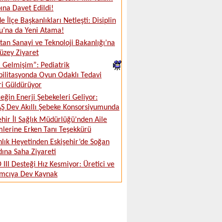
na Davet Edildi!
e İlçe Başkanlıkları Netleşti: Disiplin
u’na da Yeni Atama!
tan Sanayi ve Teknoloji Bakanlığı’na
üzey Ziyaret
ki Gelmişim”: Pediatrik
ilitasyonda Oyun Odaklı Tedavi
ri Güldürüyor
eğin Enerji Şebekeleri Geliyor:
 Dev Akıllı Şebeke Konsorsiyumunda
ehir İl Sağlık Müdürlüğü’nden Aile
lerine Erken Tanı Teşekkürü
lık Heyetinden Eskişehir’de Soğan
ına Saha Ziyareti
 III Desteği Hız Kesmiyor: Üretici ve
ımcıya Dev Kaynak