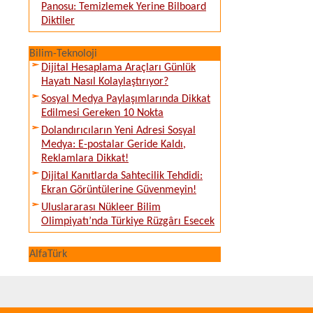
Panosu: Temizlemek Yerine Bilboard
Diktiler
Bilim-Teknoloji
Dijital Hesaplama Araçları Günlük
Hayatı Nasıl Kolaylaştırıyor?
Sosyal Medya Paylaşımlarında Dikkat
Edilmesi Gereken 10 Nokta
Dolandırıcıların Yeni Adresi Sosyal
Medya: E-postalar Geride Kaldı,
Reklamlara Dikkat!
Dijital Kanıtlarda Sahtecilik Tehdidi:
Ekran Görüntülerine Güvenmeyin!
Uluslararası Nükleer Bilim
Olimpiyatı’nda Türkiye Rüzgârı Esecek
AlfaTürk