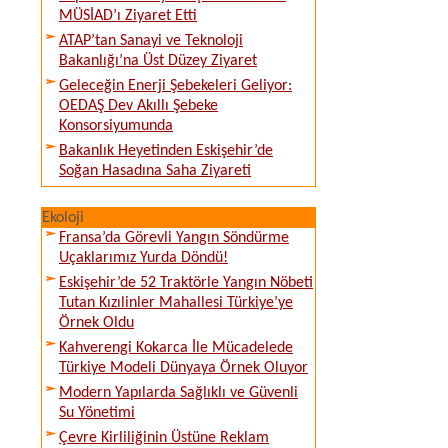
MÜSİAD’ı Ziyaret Etti
ATAP’tan Sanayi ve Teknoloji
Bakanlığı’na Üst Düzey Ziyaret
Geleceğin Enerji Şebekeleri Geliyor:
OEDAŞ Dev Akıllı Şebeke
Konsorsiyumunda
Bakanlık Heyetinden Eskişehir’de
Soğan Hasadına Saha Ziyareti
Ekoloji
Fransa’da Görevli Yangın Söndürme
Uçaklarımız Yurda Döndü!
Eskişehir’de 52 Traktörle Yangın Nöbeti
Tutan Kızılinler Mahallesi Türkiye’ye
Örnek Oldu
Kahverengi Kokarca İle Mücadelede
Türkiye Modeli Dünyaya Örnek Oluyor
Modern Yapılarda Sağlıklı ve Güvenli
Su Yönetimi
Çevre Kirliliğinin Üstüne Reklam