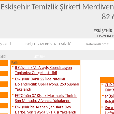
Eskişehir Temizlik Şirketi Merdive
82 
ESKİŞEHİR
UYGUN F
ŞİRKETİ
ESKİŞEHİR MERDİVEN TEMİZLİĞİ
Referanslarımız
zliği
İLETİŞİM
Polis
İl Güvenlik Ve Asayiş Koordinasyon
Toplantısı Gerçekleştirildi
Eskişehir Dahil 22 İlde Nitelikli
Dolandırıcılık Operasyonu: 253 Şüpheli
CHP E
Yakalandı
Kılıç
FETÖ’nün 37 Kişilik Marmaris Timinin
MÜSİA
Son Mensubu Afyon’da Yakalandı!
Belçi
Eskişehir’de Aranan Şahıslara Dev
Kork
Darbe: Son 1 Ayda 591 Kişi Yakalandı
Hafta