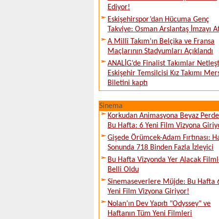
Ediyor!
Eskişehirspor’dan Hücuma Genç
Takviye: Osman Arslantaş İmzayı At
A Millî Takım’ın Belçika ve Fransa
Maçlarının Stadyumları Açıklandı
ANALİG’de Finalist Takımlar Netleşt
Eskişehir Temsilcisi Kız Takımı Mer
Biletini kaptı
Sinema
Korkudan Animasyona Beyaz Perd
Bu Hafta: 6 Yeni Film Vizyona Giriy
Gişede Örümcek-Adam Fırtınası: H
Sonunda 718 Binden Fazla İzleyici
Bu Hafta Vizyonda Yer Alacak Filml
Belli Oldu
Sinemaseverlere Müjde: Bu Hafta 
Yeni Film Vizyona Giriyor!
Nolan’ın Dev Yapıtı "Odyssey" ve
Haftanın Tüm Yeni Filmleri