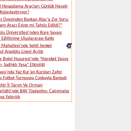
al Hesaplama Araçları Günlük Hayatı
 Kolaylaştırıyor?
s Üyesinden Başkan Ataç’a Zor Soru:
m Aracı Eşine mi Tahsis Edildi?"
lu Üniversitesi’nden Kore Savaşı
i Eğitimine Uluslararası Katkı
Mahallesi’nde Şehit Şevket
l Anadolu Lisesi Açıldı
 Bolel Huzurevi’nde "Hareket Yaşını
, Sağlıklı Yaşa" Etkinliği
aşı’nda Yaz Kur’an Kursları Zafer
ı Futbol Turnuvası Coşkuyla Başladı
ehir İl Tarım Ve Orman
lüğü’nde BAV Toplantısı: Çalışmalar
a Yatırıldı