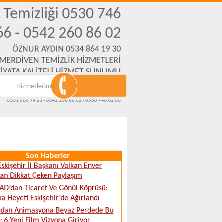
n Temizliği 0530 746
66 - 0542 260 86 02
ÖZNUR AYDIN 0534 864 19 30
 MERDİVEN TEMİZLİK HİZMETLERİ
İYATA KALİTELİ HİZMET SUNUMU
Hizmetlerimiz
Emek Mh. Yanartaş Sk. No:31 Eskişehir
www.eskisehirmerdiventemizliksirketi.com
0501 666 94 21 - 0542 260 86 02 - 0530 746 82 66
Son Haberler
skişehir İl Başkanı Volkan Enver
’tan Dikkat Çeken Paylaşım
D’dan Ticaret Ve Gönül Köprüsü:
ka Heyeti Eskişehir’de Ağırlandı
udan Animasyona Beyaz Perdede Bu
: 6 Yeni Film Vizyona Giriyor