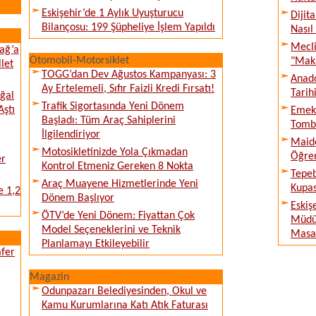
Eskişehir’de 1 Aylık Uyuşturucu
Dijit
Bilançosu: 199 Şüpheliye İşlem Yapıldı
Nasıl
Mecli
ağ’a
Otomobil-Motorsiklet
"Maka
llet
TOGG’dan Dev Ağustos Kampanyası: 3
Anado
Ay Ertelemeli, Sıfır Faizli Kredi Fırsatı!
Tarih
ğal
Trafik Sigortasında Yeni Dönem
Aştı
Emek 
Başladı: Tüm Araç Sahiplerini
Tombu
İlgilendiriyor
Maide
Motosikletinizde Yola Çıkmadan
Öğren
er
Kontrol Etmeniz Gereken 8 Nokta
Tepeb
Araç Muayene Hizmetlerinde Yeni
Kupas
e 1,2
Dönem Başlıyor
Eskiş
ÖTV’de Yeni Dönem: Fiyattan Çok
Müdür
Model Seçeneklerini ve Teknik
Masay
Planlamayı Etkileyebilir
afer
Magazin
Odunpazarı Belediyesinden, Okul ve
Kamu Kurumlarına Katı Atık Faturası