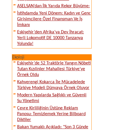
ASELSAN’dan İlk Yarıda Rekor Büyüme:
İstihdamda Yeni Dönem: Kadın ve Genç
Girişimcilere Özel Finansman Ve İş
İmkanı
Eskişehir’den Afrika’ya Dev İhracat:
Yerli Lokomotif DE 10000 Tanzanya
Yolunda!
Ekoloji
Eskişehir’de 52 Traktörle Yangın Nöbeti
Tutan Kızılinler Mahallesi Türkiye’ye
Örnek Oldu
Kahverengi Kokarca İle Mücadelede
Türkiye Modeli Dünyaya Örnek Oluyor
Modern Yapılarda Sağlıklı ve Güvenli
Su Yönetimi
Çevre Kirliliğinin Üstüne Reklam
Panosu: Temizlemek Yerine Bilboard
Diktiler
Bakan Yumaklı Açıkladı: "Son 3 Günde