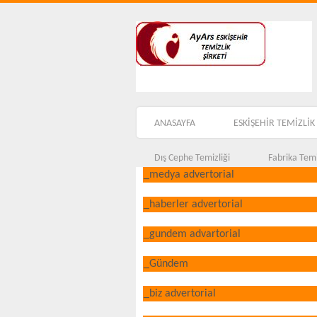
ANASAYFA
ESKİŞEHİR TEMİZLİK 
Dış Cephe Temizliği
Fabrika Temi
_medya advertorial
_haberler advertorial
_gundem advartorial
_Gündem
_biz advertorial