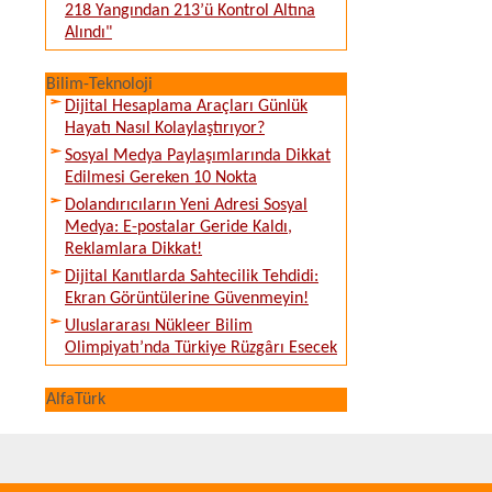
218 Yangından 213’ü Kontrol Altına
Alındı"
Bilim-Teknoloji
Dijital Hesaplama Araçları Günlük
Hayatı Nasıl Kolaylaştırıyor?
Sosyal Medya Paylaşımlarında Dikkat
Edilmesi Gereken 10 Nokta
Dolandırıcıların Yeni Adresi Sosyal
Medya: E-postalar Geride Kaldı,
Reklamlara Dikkat!
Dijital Kanıtlarda Sahtecilik Tehdidi:
Ekran Görüntülerine Güvenmeyin!
Uluslararası Nükleer Bilim
Olimpiyatı’nda Türkiye Rüzgârı Esecek
AlfaTürk