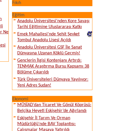
n,
Fıkıh
Eğitim
m
Anadolu Üniversitesi’nden Kore Savaşı
li
Tarihi Eğitimine Uluslararası Katkı
er Ne
Emek Mahallesi’nde Şehit Şevket
Tombul Anadolu Lisesi Açıldı
esi
Anadolu Üniversitesi GSF İle Sanat
Dünyasına Uzanan Köklü Geçmiş!
Gençlerin İlgisi Kontenjanı Artırdı:
TENMAK Araştırma Bursu Kapsamı 38
Bölüme Çıkarıldı
Türk Üniversiteleri Dünyaya Yayılıyor:
Yeni Adres Sudan!
Ekonomi
MÜSİAD’dan Ticaret Ve Gönül Köprüsü:
Belçika Heyeti Eskişehir’de Ağırlandı
Eskişehir İl Tarım Ve Orman
Müdürlüğü’nde BAV Toplantısı:
Çalışmalar Masaya Yatırıldı