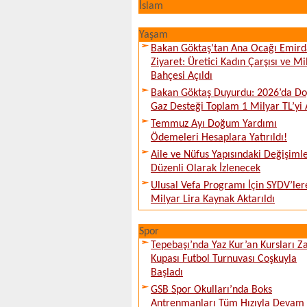
İslam
Yaşam
Bakan Göktaş’tan Ana Ocağı Emird
Ziyaret: Üretici Kadın Çarşısı ve Mi
Bahçesi Açıldı
Bakan Göktaş Duyurdu: 2026’da Do
Gaz Desteği Toplam 1 Milyar TL’yi 
Temmuz Ayı Doğum Yardımı
Ödemeleri Hesaplara Yatırıldı!
Aile ve Nüfus Yapısındaki Değişiml
Düzenli Olarak İzlenecek
Ulusal Vefa Programı İçin SYDV’ler
Milyar Lira Kaynak Aktarıldı
Spor
Tepebaşı’nda Yaz Kur’an Kursları Z
Kupası Futbol Turnuvası Coşkuyla
Başladı
GSB Spor Okulları’nda Boks
Antrenmanları Tüm Hızıyla Devam