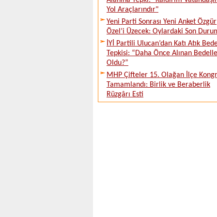
Alanına Tepki: "Kaldırım Vatandaşı
Yol Araçlarındır"
Yeni Parti Sonrası Yeni Anket Özgür
Özel’i Üzecek: Oylardaki Son Duru
İYİ Partili Ulucan’dan Katı Atık Bede
Tepkisi: “Daha Önce Alınan Bedell
Oldu?”
MHP Çifteler 15. Olağan İlçe Kongr
Tamamlandı: Birlik ve Beraberlik
Rüzgârı Esti