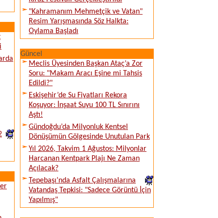
"Kahramanım Mehmetçik ve Vatan"
Resim Yarışmasında Söz Halkta:
Oylama Başladı
t
i
Güncel
larda
Meclis Üyesinden Başkan Ataç’a Zor
Soru: "Makam Aracı Eşine mi Tahsis
Edildi?"
Eskişehir’de Su Fiyatları Rekora
Koşuyor: İnşaat Suyu 100 TL Sınırını
Aştı!
Gündoğdu’da Milyonluk Kentsel
2
Dönüşümün Gölgesinde Unutulan Park
Yıl 2026, Takvim 1 Ağustos: Milyonlar
Harcanan Kentpark Plajı Ne Zaman
Açılacak?
Tepebaşı’nda Asfalt Çalışmalarına
ver
Vatandaş Tepkisi: "Sadece Görüntü İçin
Yapılmış"