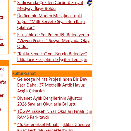
Şadırvanda Çekilen Görüntü Sosyal
Medyayı İkiye Böldü
Ünlüce’nin Maden Mesajına Tepki
tı
Yağdı: "Milli Servete Siyaseten Karşı
Çıkılıyor"
Eskişehir’de Yol Polemiği: Belediyenin
i:
“Vizyon Projesi” Sosyal Medyada Olay
sin
Oldu!
"Kukla Sendika" ve "Borçlu Belediye"
İddiaları: Eskişehir’de İşçiler Tedirgin
ede
Kültür-Sanat
or
Geleceğe Miras Projesi’nden Bir Dev
afta
Eser Daha: 37 Metrelik Antik Havuz
Açığa Çıkarıldı
er
Diyanet Aylık Dergilerinin Ağustos
2026 Sayıları Okurlarla Buluştu
6
TÜGVA Eskişehir, Yaz Okulları Finali İçin
RAMS Park’taydı
46. Geleneksel Mihalıççıklılar Günü ve
Kiraz Festivali Gerçekleştirildi