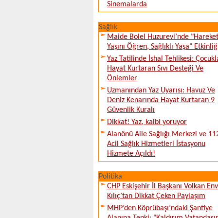
Sinemalarda
Sağlık
Maide Bolel Huzurevi’nde "Hareke
Yaşını Öğren, Sağlıklı Yaşa" Etkinliğ
Yaz Tatilinde İshal Tehlikesi: Çocuk
Hayat Kurtaran Sıvı Desteği Ve
Önlemler
Uzmanından Yaz Uyarısı: Havuz Ve
Deniz Kenarında Hayat Kurtaran 9
Güvenlik Kuralı
Dikkat! Yaz, kalbi yoruyor
Alanönü Aile Sağlığı Merkezi ve 11
Acil Sağlık Hizmetleri İstasyonu
Hizmete Açıldı!
Politika
CHP Eskişehir İl Başkanı Volkan En
Kılıç’tan Dikkat Çeken Paylaşım
MHP’den Köprübaşı’ndaki Şantiye