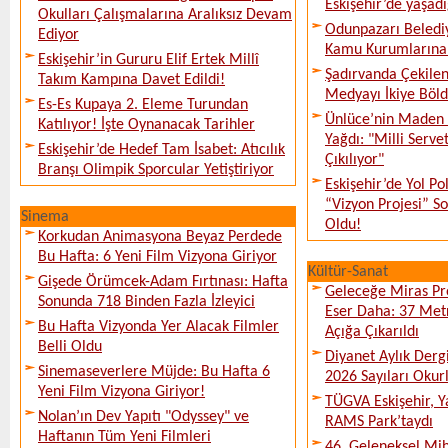
Eskişehir’de yaşadı
Okulları Çalışmalarına Aralıksız Devam
Odunpazarı Beledi
Ediyor
Kamu Kurumlarına K
Eskişehir’in Gururu Elif Ertek Millî
Şadırvanda Çekilen
Takım Kampına Davet Edildi!
Medyayı İkiye Böl
Es-Es Kupaya 2. Eleme Turundan
Ünlüce’nin Maden 
Katılıyor! İşte Oynanacak Tarihler
Yağdı: "Milli Serve
Eskişehir’de Hedef Tam İsabet: Atıcılık
Çıkılıyor"
Branşı Olimpik Sporcular Yetiştiriyor
Eskişehir’de Yol Po
“Vizyon Projesi” 
Sinema
Oldu!
Korkudan Animasyona Beyaz Perdede
Bu Hafta: 6 Yeni Film Vizyona Giriyor
Kültür-Sanat
Gişede Örümcek-Adam Fırtınası: Hafta
Geleceğe Miras Pro
Sonunda 718 Binden Fazla İzleyici
Eser Daha: 37 Metr
Bu Hafta Vizyonda Yer Alacak Filmler
Açığa Çıkarıldı
Belli Oldu
Diyanet Aylık Derg
Sinemaseverlere Müjde: Bu Hafta 6
2026 Sayıları Okur
Yeni Film Vizyona Giriyor!
TÜGVA Eskişehir, Ya
Nolan’ın Dev Yapıtı "Odyssey" ve
RAMS Park’taydı
Haftanın Tüm Yeni Filmleri
46. Geleneksel Mih