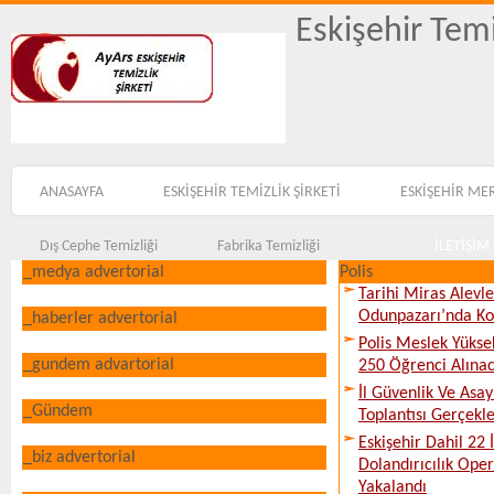
Eskişehir Temi
ANASAYFA
ESKİŞEHİR TEMİZLİK ŞİRKETİ
ESKİŞEHİR ME
Dış Cephe Temizliği
Fabrika Temizliği
İLETİŞİM
_medya advertorial
Polis
Tarihi Miras Alevl
Odunpazarı’nda Ko
_haberler advertorial
Polis Meslek Yükse
_gundem advartorial
250 Öğrenci Alına
İl Güvenlik Ve Asa
_Gündem
Toplantısı Gerçekleş
Eskişehir Dahil 22 İ
_biz advertorial
Dolandırıcılık Ope
Yakalandı