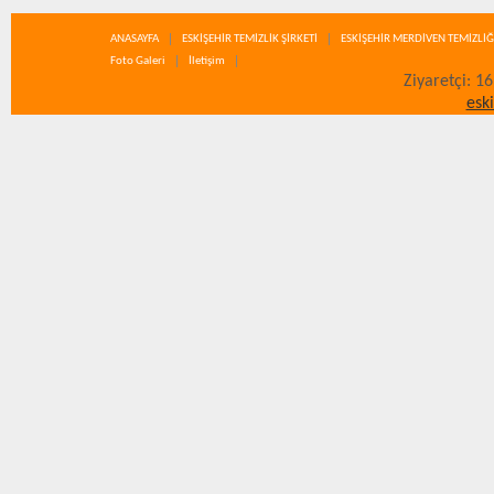
ANASAYFA
ESKİŞEHİR TEMİZLİK ŞİRKETİ
ESKİŞEHİR MERDİVEN TEMİZLİĞ
Foto Galeri
İletişim
Ziyaretçi: 1
esk