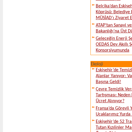
Belçika’dan Eskişeh
Köprüsü: Belediye 
MÜSİAD’ı Ziyaret E
ATAP’tan Sanayi ve
Bakanlığı’na Üst D
Geleceğin Enerji Şe
OEDAŞ Dev Akıllı 
Konsorsiyumunda
Ekoloji
Eskişehir’de Temi
Alanlar Yanıyor: V
Başına Geldi!
Çevre Temizlik Ver
Tartışması: Neden 
Ücret Alınıyor?
Fransa’da Görevli
Uçaklarımız Yurda
Eskişehir’de 52 Tr
Tutan Kızılinler Ma