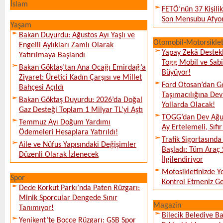
İslam
FETÖ’nün 37 Kişili
Son Mensubu Afyon
Yaşam
Bakan Duyurdu: Ağustos Ayı Yaşlı ve
Otomobil-Motorsikle
Engelli Aylıkları Zamlı Olarak
Yapay Zekâ Destekl
Yatırılmaya Başlandı
Togg Mobil ve Sabi
Bakan Göktaş’tan Ana Ocağı Emirdağ’a
Büyüyor!
Ziyaret: Üretici Kadın Çarşısı ve Millet
Ford Otosan’dan G
Bahçesi Açıldı
Taşımacılığına De
Bakan Göktaş Duyurdu: 2026’da Doğal
Yollarda Olacak!
Gaz Desteği Toplam 1 Milyar TL’yi Aştı
TOGG’dan Dev Ağu
Temmuz Ayı Doğum Yardımı
Ay Ertelemeli, Sıfır 
Ödemeleri Hesaplara Yatırıldı!
Trafik Sigortasınd
Aile ve Nüfus Yapısındaki Değişimler
Başladı: Tüm Araç 
Düzenli Olarak İzlenecek
İlgilendiriyor
Motosikletinizde 
Spor
Kontrol Etmeniz G
Dede Korkut Parkı’nda Paten Rüzgarı:
Minik Sporcular Dengede Sınır
Magazin
Tanımıyor!
Bilecik Belediye Ba
Yenikent’te Bocce Rüzgarı: GSB Spor