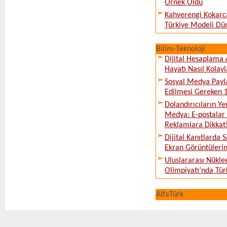
Örnek Oldu
Kahverengi Kokarc
Türkiye Modeli Dü
Bilim-Teknoloji
Dijital Hesaplama 
Hayatı Nasıl Kolayl
Sosyal Medya Payl
Edilmesi Gereken 
Dolandırıcıların Ye
Medya: E-postalar 
Reklamlara Dikkat
Dijital Kanıtlarda S
Ekran Görüntüleri
Uluslararası Nükle
Olimpiyatı’nda Tür
AlfaTürk