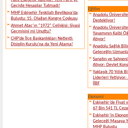
Hani Eskişehir Kaleydi? Yeni Parti’ye
Geçişte Hesaplar Tutmadı!
Eğitim
MHP Eskişehir Teşkilatı Beylikova’da
Anadolu Üniversites
Buluştu: 15. Olağan Kongre Coşkusu
Destekliyor!
Ahmet Ataç’ın “1972” Çelişkisi: Siyasi
Anadolu Üniversit
Geçmişini mi Unuttu?
Yaşamının Kalbi Öğ
CHP’de İlçe Başkanlıkları Netleşti:
Atıyor!
Disiplin Kurulu’na da Yeni Atama!
Anadolu Sağlık Bili
Geleceğin Uzmanlar
Sanatın ve Sahneni
Atıyor: Devlet Kon
Yaklaşık 70 Yıllık 
Liderleri Yetişiyor
İİBF
Ekonomi
Eskişehir’de Fiyat 
67 Bin 541 TL Ceza
Eskişehir’in Ekono
Geleceği Masaya Ya
MHP Buluştu