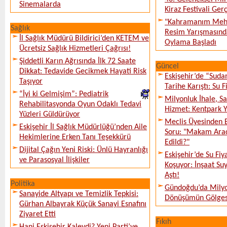
Sinemalarda
Kiraz Festivali Gerç
"Kahramanım Mehm
Sağlık
Resim Yarışmasında
İl Sağlık Müdürü Bildirici’den KETEM ve
Oylama Başladı
Ücretsiz Sağlık Hizmetleri Çağrısı!
Şiddetli Karın Ağrısında İlk 72 Saate
Güncel
Dikkat: Tedavide Gecikmek Hayati Risk
Eskişehir’de “Sud
Taşıyor
Tarihe Karıştı: Su F
“İyi ki Gelmişim”: Pediatrik
Milyonluk İhale, S
Rehabilitasyonda Oyun Odaklı Tedavi
Hizmet: Kentpark Ya
Yüzleri Güldürüyor
Meclis Üyesinden 
Eskişehir İl Sağlık Müdürlüğü’nden Aile
Soru: "Makam Arac
Hekimlerine Erken Tanı Teşekkürü
Edildi?"
Dijital Çağın Yeni Riski: Ünlü Hayranlığı
Eskişehir’de Su Fiy
ve Parasosyal İlişkiler
Koşuyor: İnşaat Suy
Aştı!
Politika
Gündoğdu’da Milyo
Sanayide Altyapı ve Temizlik Tepkisi:
Dönüşümün Gölges
Gürhan Albayrak Küçük Sanayi Esnafını
Ziyaret Etti
Fıkıh