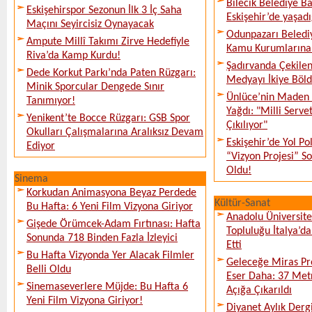
Bilecik Belediye Ba
Eskişehirspor Sezonun İlk 3 İç Saha
Eskişehir’de yaşadı
Maçını Seyircisiz Oynayacak
Odunpazarı Beledi
Ampute Millî Takımı Zirve Hedefiyle
Kamu Kurumlarına K
Riva’da Kamp Kurdu!
Şadırvanda Çekilen
Dede Korkut Parkı’nda Paten Rüzgarı:
Medyayı İkiye Böl
Minik Sporcular Dengede Sınır
Ünlüce’nin Maden 
Tanımıyor!
Yağdı: "Milli Serve
Yenikent’te Bocce Rüzgarı: GSB Spor
Çıkılıyor"
Okulları Çalışmalarına Aralıksız Devam
Eskişehir’de Yol Po
Ediyor
“Vizyon Projesi” 
Oldu!
Sinema
Korkudan Animasyona Beyaz Perdede
Kültür-Sanat
Bu Hafta: 6 Yeni Film Vizyona Giriyor
Anadolu Üniversite
Gişede Örümcek-Adam Fırtınası: Hafta
Topluluğu İtalya’da
Sonunda 718 Binden Fazla İzleyici
Etti
Bu Hafta Vizyonda Yer Alacak Filmler
Geleceğe Miras Pro
Belli Oldu
Eser Daha: 37 Metr
Sinemaseverlere Müjde: Bu Hafta 6
Açığa Çıkarıldı
Yeni Film Vizyona Giriyor!
Diyanet Aylık Derg