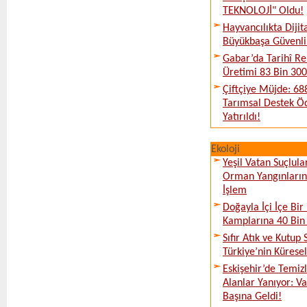
TEKNOLOJİ" Oldu!
Hayvancılıkta Diji
Büyükbaşa Güvenli 
Gabar’da Tarihî Re
Üretimi 83 Bin 300 
Çiftçiye Müjde: 688
Tarımsal Destek Ö
Yatırıldı!
Ekoloji
Yeşil Vatan Suçlula
Orman Yangınların
İşlem
Doğayla İçi İçe Bir 
Kamplarına 40 Bin K
Sıfır Atık ve Kutup 
Türkiye’nin Kürese
Eskişehir’de Temi
Alanlar Yanıyor: V
Başına Geldi!