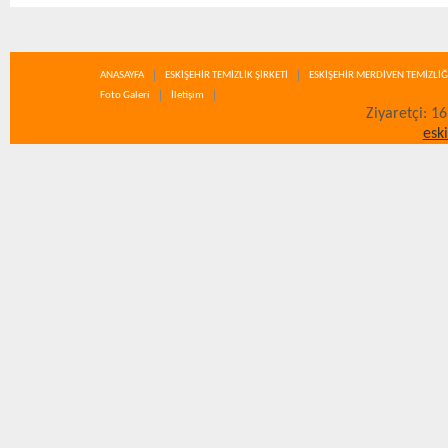
ANASAYFA
ESKİŞEHİR TEMİZLİK ŞİRKETİ
ESKİŞEHİR MERDİVEN TEMİZLİĞ
Foto Galeri
İletişim
Ziyaretçi: 1
esk