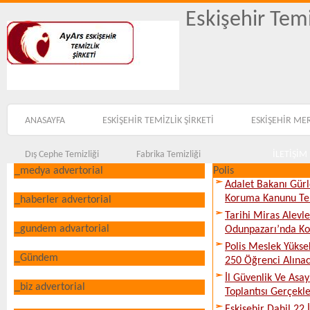
Eskişehir Temi
ANASAYFA
ESKİŞEHİR TEMİZLİK ŞİRKETİ
ESKİŞEHİR ME
Dış Cephe Temizliği
Fabrika Temizliği
İLETİŞİM
_medya advertorial
Polis
Adalet Bakanı Gürl
Koruma Kanunu Tekl
_haberler advertorial
Tarihi Miras Alevl
_gundem advartorial
Odunpazarı’nda Ko
Polis Meslek Yükse
_Gündem
250 Öğrenci Alına
İl Güvenlik Ve Asa
_biz advertorial
Toplantısı Gerçekleş
Eskişehir Dahil 22 İ