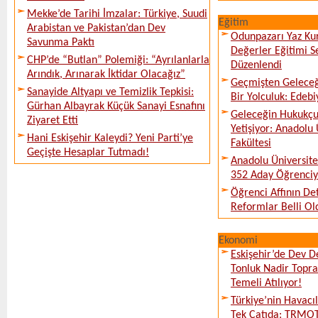
Mekke’de Tarihi İmzalar: Türkiye, Suudi
Eğitim
Arabistan ve Pakistan’dan Dev
Odunpazarı Yaz Kur
Savunma Paktı
Değerler Eğitimi S
CHP’de “Butlan” Polemiği: “Ayrılanlarla
Düzenlendi
Arındık, Arınarak İktidar Olacağız”
Geçmişten Geleceğe
Sanayide Altyapı ve Temizlik Tepkisi:
Bir Yolculuk: Edebi
Gürhan Albayrak Küçük Sanayi Esnafını
Geleceğin Hukukçul
Ziyaret Etti
Yetişiyor: Anadolu
Hani Eskişehir Kaleydi? Yeni Parti’ye
Fakültesi
Geçişte Hesaplar Tutmadı!
Anadolu Üniversite
352 Aday Öğrenciy
Öğrenci Affının De
Reformlar Belli Ol
Ekonomi
Eskişehir’de Dev D
Tonluk Nadir Topra
Temeli Atılıyor!
Türkiye’nin Havacı
Tek Çatıda: TRMOT