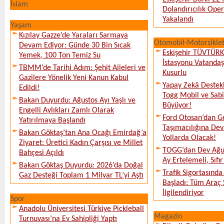
İslam
Dolandırıcılık Ope
Yakalandı
Yaşam
Kızılay Gazze’de Yaraları Sarmaya
Otomobil-Motorsikle
Devam Ediyor: Günde 30 Bin Sıcak
Eskişehir TÜVTÜR
Yemek, 100 Ton Temiz Su
İstasyonu Vatanda
TBMM’de Tarihi Adım: Şehit Aileleri ve
Kusurlu
Gazilere Yönelik Yeni Kanun Kabul
Yapay Zekâ Destekl
Edildi!
Togg Mobil ve Sabi
Bakan Duyurdu: Ağustos Ayı Yaşlı ve
Büyüyor!
Engelli Aylıkları Zamlı Olarak
Ford Otosan’dan G
Yatırılmaya Başlandı
Taşımacılığına De
Bakan Göktaş’tan Ana Ocağı Emirdağ’a
Yollarda Olacak!
Ziyaret: Üretici Kadın Çarşısı ve Millet
TOGG’dan Dev Ağu
Bahçesi Açıldı
Ay Ertelemeli, Sıfır 
Bakan Göktaş Duyurdu: 2026’da Doğal
Trafik Sigortasınd
Gaz Desteği Toplam 1 Milyar TL’yi Aştı
Başladı: Tüm Araç 
İlgilendiriyor
Spor
Anadolu Üniversitesi Türkiye Pickleball
Magazin
Turnuvası’na Ev Sahipliği Yaptı