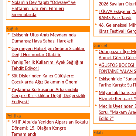
Nolan’ın Dev Yapıtı "Odyssey" ve
2026 Sayıları Okur
Haftanın Tüm Yeni Filmleri
TÜGVA Eskişehir, Ya
Sinemalarda
RAMS Park’taydı
46. Geleneksel Mih
Sağlık
Kiraz Festivali Gerç
Eskişehir Ulus Anıtı Meydanı’nda
Dumansız Hava Sahası Hareketi
Güncel
Geçmeyen Halsizliğin Sebebi Sıcaklar
Odunpazarı İlçe M
Değil Hormonlar Olabilir
Ahmet Gözcü Görev
Yanlış Terlik Kullanımı Ayak Sağlığını
AĞUSTOS BÖCEGİ 
Tehdit Ediyor!
FONTAİNE YALAN 
Süt Dişlerinden Kalıcı Gülüşlere:
Eskişehir’de “Sud
Çocuklarda Ağız Bakımının Önemi
Tarihe Karıştı: Su F
Yaşlanma Korkusunun Arkasındaki
Milyonluk İhale, S
Gerçek: Kırışıklıklar Değil, Değersizlik
Hizmet: Kentpark Ya
Endişesi!
Meclis Üyesinden 
Soru: "Makam Arac
Politika
Edildi?"
MHP Alpu’da Yeniden Alparslan Kokulu
Dönemi: 15. Olağan Kongre
Fıkıh
Tamamlandı