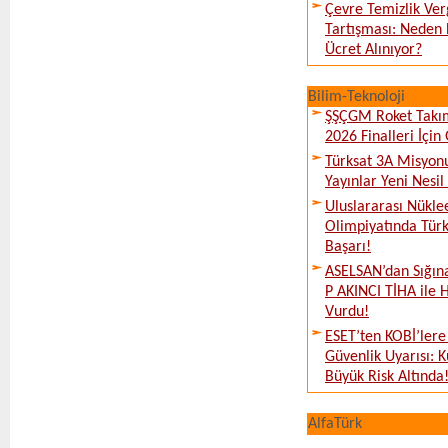
Çevre Temizlik Ver
Tartışması: Neden 
Ücret Alınıyor?
Bilim-Teknoloji
ŞŞÇGM Roket Takı
2026 Finalleri İçin
Türksat 3A Misyon
Yayınlar Yeni Nesil
Uluslararası Nükle
Olimpiyatında Türk
Başarı!
ASELSAN’dan Sığın
P AKINCI TİHA ile 
Vurdu!
ESET’ten KOBİ’lere
Güvenlik Uyarısı: 
Büyük Risk Altında
AlfaTürk