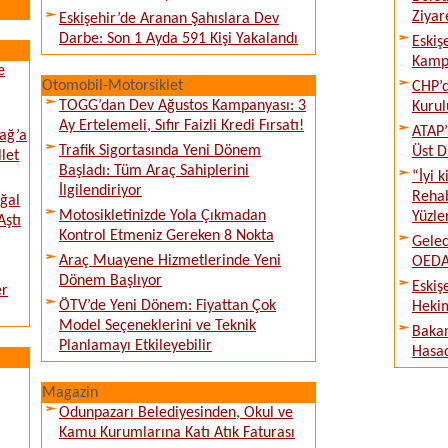
Ziyare
Eskişehir’de Aranan Şahıslara Dev
Darbe: Son 1 Ayda 591 Kişi Yakalandı
Eskiş
Kampı
e
Otomobil-Motorsiklet
CHP’d
TOGG’dan Dev Ağustos Kampanyası: 3
Kurul
Ay Ertelemeli, Sıfır Faizli Kredi Fırsatı!
ATAP’
ağ’a
Trafik Sigortasında Yeni Dönem
Üst D
llet
Başladı: Tüm Araç Sahiplerini
“İyi 
İlgilendiriyor
Rehab
ğal
Motosikletinizde Yola Çıkmadan
Yüzle
Aştı
Kontrol Etmeniz Gereken 8 Nokta
Gelec
Araç Muayene Hizmetlerinde Yeni
OEDAŞ
Dönem Başlıyor
Eskiş
er
ÖTV’de Yeni Dönem: Fiyattan Çok
Hekim
Model Seçeneklerini ve Teknik
Bakan
Planlamayı Etkileyebilir
Hasad
Magazin
Odunpazarı Belediyesinden, Okul ve
Kamu Kurumlarına Katı Atık Faturası