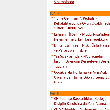
Sinemalarda
Sağlık
“İyi ki Gelmişim”: Pediatrik
Rehabilitasyonda Oyun Odaklı Teda
Yüzleri Güldürüyor
Eskişehir İl Sağlık Müdürlüğü’nden 
Hekimlerine Erken Tanı Teşekkürü
Dijital Çağın Yeni Riski: Ünlü Hayra
ve Parasosyal İlişkiler
Yaz Sıcaklarında PMOS Yönetimi:
İnsülin Direncini Dengeleyen Besl
Tüyoları
Çocuklarda Horlama ve Ağzı Açık
Uyuma Belirtisine Dikkat: Geniz Eti
Olabilir!
Politika
CHP’de İlçe Başkanlıkları Netleşti:
Disiplin Kurulu’na da Yeni Atama!