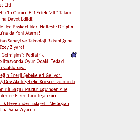
t Etti
ehir’in Gururu Elif Ertek Millî Takım
na Davet Edildi!
e İlçe Başkanlıkları Netleşti: Disiplin
u’na da Yeni Atama!
tan Sanayi ve Teknoloji Bakanlığı’na
üzey Ziyaret
ki Gelmişim”: Pediatrik
ilitasyonda Oyun Odaklı Tedavi
ri Güldürüyor
eğin Enerji Şebekeleri Geliyor:
 Dev Akıllı Şebeke Konsorsiyumunda
ehir İl Sağlık Müdürlüğü’nden Aile
lerine Erken Tanı Teşekkürü
lık Heyetinden Eskişehir’de Soğan
ına Saha Ziyareti