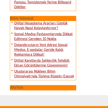
Panosu: Temizlemek Yerine Bilboard
Diktiler
Bilim-Teknoloji
Dijital Hesaplama Araçları Günlük
Hayatı Nasıl Kolaylaştırıyor?
Sosyal Medya Paylaşımlarında Dikkat
Edilmesi Gereken 10 Nokta
Dolandırıcıların Yeni Adresi Sosyal
Medya: E-postalar Geride Kaldı,
Reklamlara Dikkat!
Dijital Kanıtlarda Sahtecilik Tehdidi:
Ekran Görüntülerine Güvenmeyin!
Uluslararası Nükleer Bilim
Olimpiyatı’nda Türkiye Rüzgârı Esecek
AlfaTürk