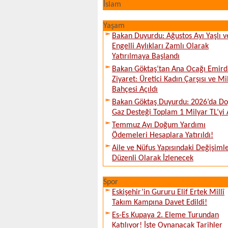
İslam
Yaşam
Bakan Duyurdu: Ağustos Ayı Yaşlı v
Engelli Aylıkları Zamlı Olarak
Yatırılmaya Başlandı
Bakan Göktaş’tan Ana Ocağı Emird
Ziyaret: Üretici Kadın Çarşısı ve Mi
Bahçesi Açıldı
Bakan Göktaş Duyurdu: 2026’da Do
Gaz Desteği Toplam 1 Milyar TL’yi 
Temmuz Ayı Doğum Yardımı
Ödemeleri Hesaplara Yatırıldı!
Aile ve Nüfus Yapısındaki Değişiml
Düzenli Olarak İzlenecek
Spor
Eskişehir’in Gururu Elif Ertek Millî
Takım Kampına Davet Edildi!
Es-Es Kupaya 2. Eleme Turundan
Katılıyor! İşte Oynanacak Tarihler