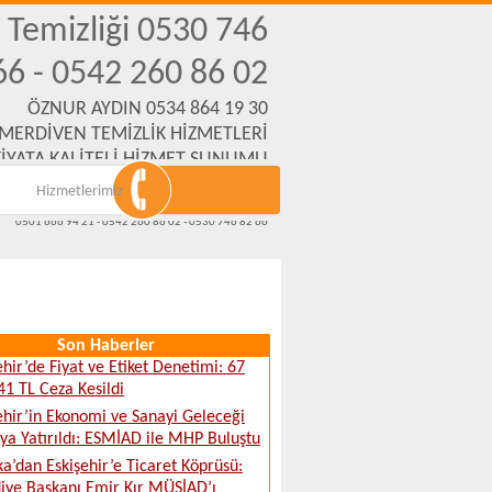
n Temizliği 0530 746
66 - 0542 260 86 02
ÖZNUR AYDIN 0534 864 19 30
 MERDİVEN TEMİZLİK HİZMETLERİ
İYATA KALİTELİ HİZMET SUNUMU
Hizmetlerimiz
Emek Mh. Yanartaş Sk. No:31 Eskişehir
www.eskisehirmerdiventemizliksirketi.com
0501 666 94 21 - 0542 260 86 02 - 0530 746 82 66
Son Haberler
ehir’de Fiyat ve Etiket Denetimi: 67
41 TL Ceza Kesildi
ehir’in Ekonomi ve Sanayi Geleceği
a Yatırıldı: ESMİAD ile MHP Buluştu
ka’dan Eskişehir’e Ticaret Köprüsü:
iye Başkanı Emir Kır MÜSİAD’ı