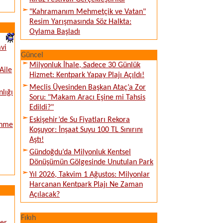
"Kahramanım Mehmetçik ve Vatan"
Resim Yarışmasında Söz Halkta:
Oylama Başladı
vi
Güncel
Milyonluk İhale, Sadece 30 Günlük
Aile
Hizmet: Kentpark Yapay Plajı Açıldı!
Meclis Üyesinden Başkan Ataç’a Zor
nlığı
Soru: "Makam Aracı Eşine mi Tahsis
Edildi?"
Eskişehir’de Su Fiyatları Rekora
enme
Koşuyor: İnşaat Suyu 100 TL Sınırını
Aştı!
Gündoğdu’da Milyonluk Kentsel
Dönüşümün Gölgesinde Unutulan Park
Yıl 2026, Takvim 1 Ağustos: Milyonlar
Harcanan Kentpark Plajı Ne Zaman
Açılacak?
Fıkıh