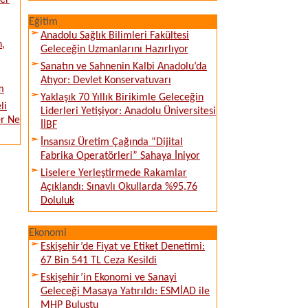
ver
Eğitim
Anadolu Sağlık Bilimleri Fakültesi
n,
Geleceğin Uzmanlarını Hazırlıyor
Sanatın ve Sahnenin Kalbi Anadolu’da
Atıyor: Devlet Konservatuvarı
m
Yaklaşık 70 Yıllık Birikimle Geleceğin
li
Liderleri Yetişiyor: Anadolu Üniversitesi
er Ne
İİBF
İnsansız Üretim Çağında “Dijital
Fabrika Operatörleri” Sahaya İniyor
Liselere Yerleştirmede Rakamlar
Açıklandı: Sınavlı Okullarda %95,76
Doluluk
Ekonomi
Eskişehir’de Fiyat ve Etiket Denetimi:
67 Bin 541 TL Ceza Kesildi
Eskişehir’in Ekonomi ve Sanayi
Geleceği Masaya Yatırıldı: ESMİAD ile
MHP Buluştu