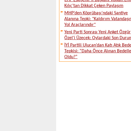
CHP Eskişehir İl Başkanı Volkan En
Kılıç’tan Dikkat Çeken Paylaşım
MHP’den Köprübaşı’ndaki Şantiye
Alanına Tepki: "Kaldırım Vatandaşı
Yol Araçlarındır"
Yeni Parti Sonrası Yeni Anket Özgür
Özel’i Üzecek: Oylardaki Son Duru
İYİ Partili Ulucan’dan Katı Atık Bede
Tepkisi: “Daha Önce Alınan Bedell
Oldu?”