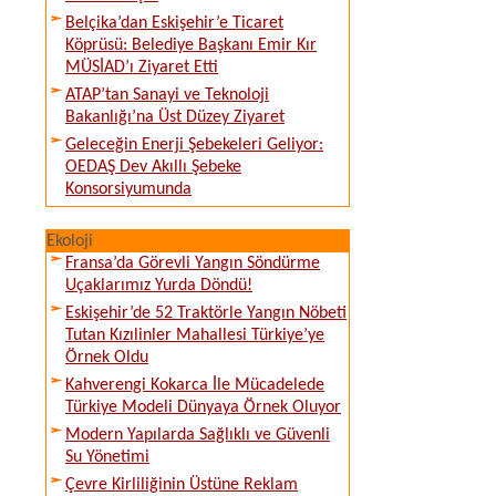
Belçika’dan Eskişehir’e Ticaret
Köprüsü: Belediye Başkanı Emir Kır
MÜSİAD’ı Ziyaret Etti
ATAP’tan Sanayi ve Teknoloji
Bakanlığı’na Üst Düzey Ziyaret
Geleceğin Enerji Şebekeleri Geliyor:
OEDAŞ Dev Akıllı Şebeke
Konsorsiyumunda
Ekoloji
Fransa’da Görevli Yangın Söndürme
Uçaklarımız Yurda Döndü!
Eskişehir’de 52 Traktörle Yangın Nöbeti
Tutan Kızılinler Mahallesi Türkiye’ye
Örnek Oldu
Kahverengi Kokarca İle Mücadelede
Türkiye Modeli Dünyaya Örnek Oluyor
Modern Yapılarda Sağlıklı ve Güvenli
Su Yönetimi
Çevre Kirliliğinin Üstüne Reklam