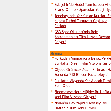
Eskişehir’de Hedef Tam İsabet: Atıcı
Branşı Olimpik Sporcular Yetiştiriy
Tepebaşı’nda Yaz Kur’an Kursları Z
Kupası Futbol Turnuvası Coşkuyla
Başladı
GSB Spor Okulları’nda Boks
Antrenmanları Tüm Hızıyla Devam
Ediyor!
Sinema
Korkudan Animasyona Beyaz Perd
Bu Hafta: 6 Yeni Film Vizyona Giriy
Gişede Örümcek-Adam Fırtınası: H
Sonunda 718 Binden Fazla İzleyici
Bu Hafta Vizyonda Yer Alacak Filml
Belli Oldu
Sinemaseverlere Müjde: Bu Hafta 
Yeni Film Vizyona Giriyor!
Nolan’ın Dev Yapıtı "Odyssey" ve
Haftanın Tüm Yeni Filmleri