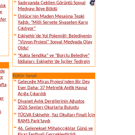
Şadırvanda Çekilen Görüntü Sosyal
lık
Medyayı İkiye Böldü
or
Ünlüce’nin Maden Mesajına Tepki
afer
Yağdı: "Milli Servete Siyaseten Karşı
Çıkılıyor"
Eskişehir’de Yol Polemiği: Belediyenin
“Vizyon Projesi” Sosyal Medyada Olay
Oldu!
"Kukla Sendika" ve "Borçlu Belediye"
İddiaları: Eskişehir’de İşçiler Tedirgin
ede
Kültür-Sanat
or
Geleceğe Miras Projesi’nden Bir Dev
afta
Eser Daha: 37 Metrelik Antik Havuz
Açığa Çıkarıldı
er
Diyanet Aylık Dergilerinin Ağustos
2026 Sayıları Okurlarla Buluştu
6
TÜGVA Eskişehir, Yaz Okulları Finali İçin
RAMS Park’taydı
46. Geleneksel Mihalıççıklılar Günü ve
Kiraz Festivali Gerçekleştirildi