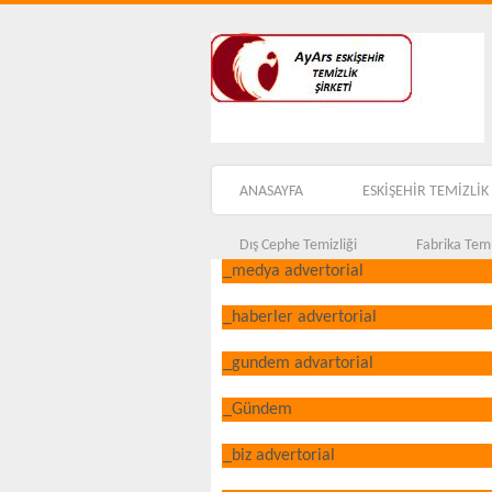
ANASAYFA
ESKİŞEHİR TEMİZLİK 
Dış Cephe Temizliği
Fabrika Temi
_medya advertorial
_haberler advertorial
_gundem advartorial
_Gündem
_biz advertorial