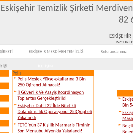
Eskişehir Temizlik Şirketi Merdive
82 
ESKİŞEHİR
UYGUN F
ŞİRKETİ
ESKİŞEHİR MERDİVEN TEMİZLİĞİ
Referanslarımız
zliği
İLETİŞİM
Polis
Polis Meslek Yüksekokullarına 3 Bin
250 Öğrenci Alınacak!
İl Güvenlik Ve Asayiş Koordinasyon
Toplantısı Gerçekleştirildi
Eskiş
Bin 5
Eskişehir Dahil 22 İlde Nitelikli
Dolandırıcılık Operasyonu: 253 Şüpheli
Eskiş
Yakalandı
Masay
FETÖ’nün 37 Kişilik Marmaris Timinin
Belçi
Son Mensubu Afyon’da Yakalandı!
Beled