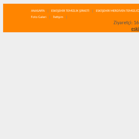
ANASAYFA
ESKİŞEHİR TEMİZLİK ŞİRKETİ
ESKİŞEHİR MERDİVEN TEMİZLİĞ
Foto Galeri
İletişim
Ziyaretçi: 1
esk