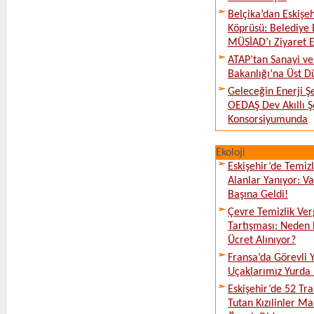
Belçika’dan Eskişeh
Köprüsü: Belediye 
MÜSİAD’ı Ziyaret E
ATAP’tan Sanayi ve
Bakanlığı’na Üst D
Geleceğin Enerji Şe
OEDAŞ Dev Akıllı 
Konsorsiyumunda
Ekoloji
Eskişehir’de Temi
Alanlar Yanıyor: V
Başına Geldi!
Çevre Temizlik Ver
Tartışması: Neden 
Ücret Alınıyor?
Fransa’da Görevli
Uçaklarımız Yurda
Eskişehir’de 52 Tr
Tutan Kızılinler Ma