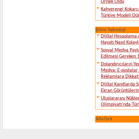
Örnek Oldu
Kahverengi Kokarc
Türkiye Modeli Dü
Bilim-Teknoloji
Dijital Hesaplama 
Hayatı Nasıl Kolayl
Sosyal Medya Payl
Edilmesi Gereken 
Dolandırıcıların Ye
Medya: E-postalar 
Reklamlara Dikkat
Dijital Kanıtlarda S
Ekran Görüntüleri
Uluslararası Nükle
Olimpiyatı’nda Tür
AlfaTürk