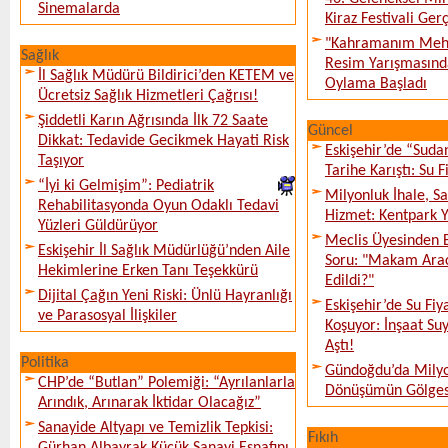
Sinemalarda
Kiraz Festivali Gerç
"Kahramanım Mehm
Sağlık
Resim Yarışmasında
İl Sağlık Müdürü Bildirici’den KETEM ve
Oylama Başladı
Ücretsiz Sağlık Hizmetleri Çağrısı!
Şiddetli Karın Ağrısında İlk 72 Saate
Güncel
Dikkat: Tedavide Gecikmek Hayati Risk
Eskişehir’de “Sud
Taşıyor
Tarihe Karıştı: Su F
“İyi ki Gelmişim”: Pediatrik
Milyonluk İhale, S
Rehabilitasyonda Oyun Odaklı Tedavi
Hizmet: Kentpark Ya
Yüzleri Güldürüyor
Meclis Üyesinden 
Eskişehir İl Sağlık Müdürlüğü’nden Aile
Soru: "Makam Arac
Hekimlerine Erken Tanı Teşekkürü
Edildi?"
Dijital Çağın Yeni Riski: Ünlü Hayranlığı
Eskişehir’de Su Fiy
ve Parasosyal İlişkiler
Koşuyor: İnşaat Suy
Aştı!
Politika
Gündoğdu’da Milyo
CHP’de “Butlan” Polemiği: “Ayrılanlarla
Dönüşümün Gölges
Arındık, Arınarak İktidar Olacağız”
Sanayide Altyapı ve Temizlik Tepkisi:
Fıkıh