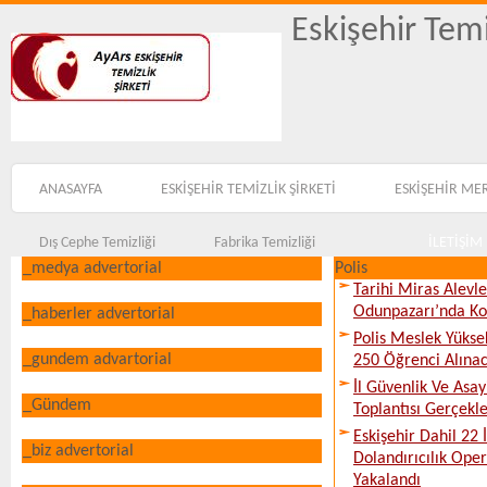
Eskişehir Temi
ANASAYFA
ESKİŞEHİR TEMİZLİK ŞİRKETİ
ESKİŞEHİR ME
Dış Cephe Temizliği
Fabrika Temizliği
İLETİŞİM
_medya advertorial
Polis
Tarihi Miras Alevl
Odunpazarı’nda Ko
_haberler advertorial
Polis Meslek Yükse
_gundem advartorial
250 Öğrenci Alına
İl Güvenlik Ve Asa
_Gündem
Toplantısı Gerçekleş
Eskişehir Dahil 22 İ
_biz advertorial
Dolandırıcılık Ope
Yakalandı