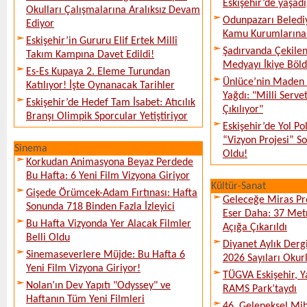
Eskişehir’de yaşadı
Okulları Çalışmalarına Aralıksız Devam
Odunpazarı Beledi
Ediyor
Kamu Kurumlarına K
Eskişehir’in Gururu Elif Ertek Millî
Şadırvanda Çekilen
Takım Kampına Davet Edildi!
Medyayı İkiye Böl
Es-Es Kupaya 2. Eleme Turundan
Ünlüce’nin Maden 
Katılıyor! İşte Oynanacak Tarihler
Yağdı: "Milli Serve
Eskişehir’de Hedef Tam İsabet: Atıcılık
Çıkılıyor"
Branşı Olimpik Sporcular Yetiştiriyor
Eskişehir’de Yol Po
“Vizyon Projesi” 
Sinema
Oldu!
Korkudan Animasyona Beyaz Perdede
Bu Hafta: 6 Yeni Film Vizyona Giriyor
Kültür-Sanat
Gişede Örümcek-Adam Fırtınası: Hafta
Geleceğe Miras Pro
Sonunda 718 Binden Fazla İzleyici
Eser Daha: 37 Metr
Bu Hafta Vizyonda Yer Alacak Filmler
Açığa Çıkarıldı
Belli Oldu
Diyanet Aylık Derg
Sinemaseverlere Müjde: Bu Hafta 6
2026 Sayıları Okur
Yeni Film Vizyona Giriyor!
TÜGVA Eskişehir, Ya
Nolan’ın Dev Yapıtı "Odyssey" ve
RAMS Park’taydı
Haftanın Tüm Yeni Filmleri
46. Geleneksel Mih