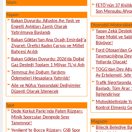
İslam
FETÖ’nün 37 Kişili
Son Mensubu Afyon
Yaşam
Bakan Duyurdu: Ağustos Ayı Yaşlı ve
Otomobil-Motorsikle
Engelli Aylıkları Zamlı Olarak
Yapay Zekâ Destekl
Yatırılmaya Başlandı
Togg Mobil ve Sabi
Bakan Göktaş’tan Ana Ocağı Emirdağ’a
Büyüyor!
Ziyaret: Üretici Kadın Çarşısı ve Millet
Ford Otosan’dan G
Bahçesi Açıldı
Taşımacılığına De
Bakan Göktaş Duyurdu: 2026’da Doğal
Yollarda Olacak!
Gaz Desteği Toplam 1 Milyar TL’yi Aştı
TOGG’dan Dev Ağu
Temmuz Ayı Doğum Yardımı
Ay Ertelemeli, Sıfır 
Ödemeleri Hesaplara Yatırıldı!
Trafik Sigortasınd
Aile ve Nüfus Yapısındaki Değişimler
Başladı: Tüm Araç 
Düzenli Olarak İzlenecek
İlgilendiriyor
Motosikletinizde 
Spor
Kontrol Etmeniz G
Dede Korkut Parkı’nda Paten Rüzgarı:
Minik Sporcular Dengede Sınır
Magazin
Tanımıyor!
Bilecik Belediye Ba
Yenikent’te Bocce Rüzgarı: GSB Spor