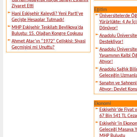
Gürhan Albayrak Küçük Sanayi Esnafını
Ziyaret Etti
Eğitim
Hani Eskişehir Kaleydi? Yeni Parti’ye
Üniversitelerde Öğ
Geçişte Hesaplar Tutmadı!
Yürürlükte: 4 Ay İ
MHP Eskişehir Teşkilatı Beylikova’da
Dönüyor!
Buluştu: 15. Olağan Kongre Coşkusu
Anadolu Üniversites
Ahmet Ataç’ın “1972” Çelişkisi: Siyasi
Destekliyor!
Geçmişini mi Unuttu?
Anadolu Üniversit
Yaşamının Kalbi Öğ
Atıyor!
Anadolu Sağlık Bili
Geleceğin Uzmanlar
Sanatın ve Sahneni
Atıyor: Devlet Kon
Ekonomi
Eskişehir’de Fiyat 
67 Bin 541 TL Ceza
Eskişehir’in Ekono
Geleceği Masaya Ya
MHP Buluştu