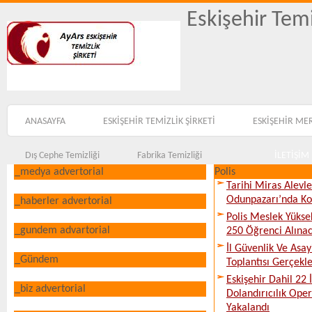
Eskişehir Temi
ANASAYFA
ESKİŞEHİR TEMİZLİK ŞİRKETİ
ESKİŞEHİR ME
Dış Cephe Temizliği
Fabrika Temizliği
İLETİŞİM
_medya advertorial
Polis
Tarihi Miras Alevl
Odunpazarı’nda Ko
_haberler advertorial
Polis Meslek Yükse
_gundem advartorial
250 Öğrenci Alına
İl Güvenlik Ve Asa
_Gündem
Toplantısı Gerçekleş
Eskişehir Dahil 22 İ
_biz advertorial
Dolandırıcılık Ope
Yakalandı