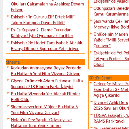
Eskişehir’de yaşadı
Okulları Çalışmalarına Aralıksız Devam
Odunpazarı Beledi
Ediyor
Kamu Kurumlarına K
Eskişehir’in Gururu Elif Ertek Millî
Şadırvanda Çekilen
Takım Kampına Davet Edildi!
Medyayı İkiye Böl
Es-Es Kupaya 2. Eleme Turundan
Ünlüce’nin Maden 
Katılıyor! İşte Oynanacak Tarihler
Yağdı: "Milli Serve
Eskişehir’de Hedef Tam İsabet: Atıcılık
Çıkılıyor"
Branşı Olimpik Sporcular Yetiştiriyor
Eskişehir’de Yol Po
“Vizyon Projesi” 
Sinema
Oldu!
Korkudan Animasyona Beyaz Perdede
Bu Hafta: 6 Yeni Film Vizyona Giriyor
Kültür-Sanat
Gişede Örümcek-Adam Fırtınası: Hafta
Geleceğe Miras Pro
Sonunda 718 Binden Fazla İzleyici
Eser Daha: 37 Metr
Bu Hafta Vizyonda Yer Alacak Filmler
Açığa Çıkarıldı
Belli Oldu
Diyanet Aylık Derg
Sinemaseverlere Müjde: Bu Hafta 6
2026 Sayıları Okur
Yeni Film Vizyona Giriyor!
TÜGVA Eskişehir, Ya
Nolan’ın Dev Yapıtı "Odyssey" ve
RAMS Park’taydı
Haftanın Tüm Yeni Filmleri
46. Geleneksel Mih