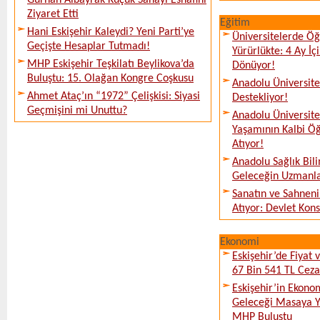
Gürhan Albayrak Küçük Sanayi Esnafını
Ziyaret Etti
Eğitim
Hani Eskişehir Kaleydi? Yeni Parti’ye
Üniversitelerde Öğ
Geçişte Hesaplar Tutmadı!
Yürürlükte: 4 Ay İ
MHP Eskişehir Teşkilatı Beylikova’da
Dönüyor!
Buluştu: 15. Olağan Kongre Coşkusu
Anadolu Üniversites
Ahmet Ataç’ın “1972” Çelişkisi: Siyasi
Destekliyor!
Geçmişini mi Unuttu?
Anadolu Üniversit
Yaşamının Kalbi Öğ
Atıyor!
Anadolu Sağlık Bili
Geleceğin Uzmanlar
Sanatın ve Sahneni
Atıyor: Devlet Kon
Ekonomi
Eskişehir’de Fiyat 
67 Bin 541 TL Ceza
Eskişehir’in Ekono
Geleceği Masaya Ya
MHP Buluştu