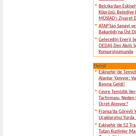
Belçika’dan Eskişeh
Köprüsü: Belediye 
MÜSİAD’ı Ziyaret E
ATAP’tan Sanayi ve
Bakanlığı’na Üst D
Geleceğin Enerji Şe
OEDAŞ Dev Akıllı 
Konsorsiyumunda
Ekoloji
Eskişehir’de Temi
Alanlar Yanıyor: V
Başına Geldi!
Çevre Temizlik Ver
Tartışması: Neden 
Ücret Alınıyor?
Fransa’da Görevli
Uçaklarımız Yurda
Eskişehir’de 52 Tr
Tutan Kızılinler Ma