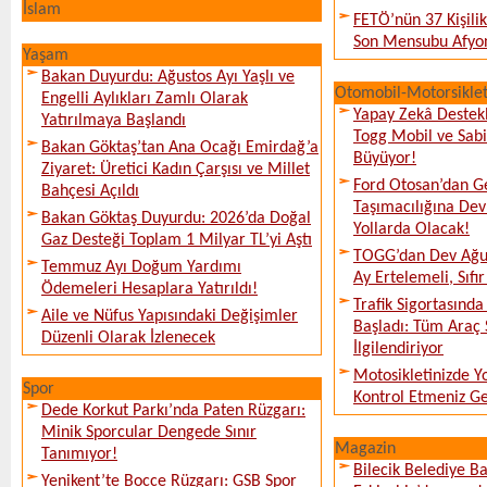
İslam
FETÖ’nün 37 Kişili
Son Mensubu Afyon
Yaşam
Bakan Duyurdu: Ağustos Ayı Yaşlı ve
Otomobil-Motorsikle
Engelli Aylıkları Zamlı Olarak
Yapay Zekâ Destekl
Yatırılmaya Başlandı
Togg Mobil ve Sabi
Bakan Göktaş’tan Ana Ocağı Emirdağ’a
Büyüyor!
Ziyaret: Üretici Kadın Çarşısı ve Millet
Ford Otosan’dan G
Bahçesi Açıldı
Taşımacılığına De
Bakan Göktaş Duyurdu: 2026’da Doğal
Yollarda Olacak!
Gaz Desteği Toplam 1 Milyar TL’yi Aştı
TOGG’dan Dev Ağu
Temmuz Ayı Doğum Yardımı
Ay Ertelemeli, Sıfır 
Ödemeleri Hesaplara Yatırıldı!
Trafik Sigortasınd
Aile ve Nüfus Yapısındaki Değişimler
Başladı: Tüm Araç 
Düzenli Olarak İzlenecek
İlgilendiriyor
Motosikletinizde 
Spor
Kontrol Etmeniz G
Dede Korkut Parkı’nda Paten Rüzgarı:
Minik Sporcular Dengede Sınır
Magazin
Tanımıyor!
Bilecik Belediye Ba
Yenikent’te Bocce Rüzgarı: GSB Spor