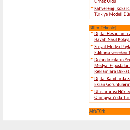
Örnek Oldu
Kahverengi Kokarc
Türkiye Modeli Dü
Bilim-Teknoloji
Dijital Hesaplama 
Hayatı Nasıl Kolayl
Sosyal Medya Payl
Edilmesi Gereken 
Dolandırıcıların Ye
Medya: E-postalar 
Reklamlara Dikkat
Dijital Kanıtlarda S
Ekran Görüntüleri
Uluslararası Nükle
Olimpiyatı’nda Tür
AlfaTürk