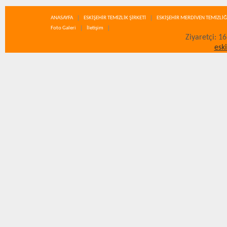
ANASAYFA
ESKİŞEHİR TEMİZLİK ŞİRKETİ
ESKİŞEHİR MERDİVEN TEMİZLİĞ
Foto Galeri
İletişim
Ziyaretçi: 1
esk