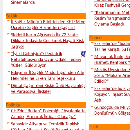
Sinemalarda
Kiraz Festivali Gerç
"Kahramanım Mehm
Sağlık
Resim Yarışmasında
İl Sağlık Müdürü Bildirici’den KETEM ve
Oylama Başladı
Ücretsiz Sağlık Hizmetleri Çağrısı!
Şiddetli Karın Ağrısında İlk 72 Saate
Güncel
Dikkat: Tedavide Gecikmek Hayati Risk
Eskişehir’de “Sud
Taşıyor
Tarihe Karıştı: Su F
“İyi ki Gelmişim”: Pediatrik
Milyonluk İhale, S
Rehabilitasyonda Oyun Odaklı Tedavi
Hizmet: Kentpark Ya
Yüzleri Güldürüyor
Meclis Üyesinden 
Eskişehir İl Sağlık Müdürlüğü’nden Aile
Soru: "Makam Arac
Hekimlerine Erken Tanı Teşekkürü
Edildi?"
Dijital Çağın Yeni Riski: Ünlü Hayranlığı
Eskişehir’de Su Fiy
ve Parasosyal İlişkiler
Koşuyor: İnşaat Suy
Aştı!
Politika
Gündoğdu’da Milyo
CHP’de “Butlan” Polemiği: “Ayrılanlarla
Dönüşümün Gölges
Arındık, Arınarak İktidar Olacağız”
Sanayide Altyapı ve Temizlik Tepkisi:
Fıkıh