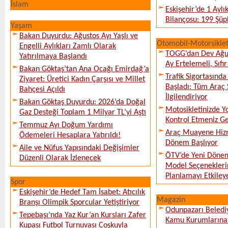
İslam
Eskişehir’de 1 Ayl
Bilançosu: 199 Şüph
Yaşam
Bakan Duyurdu: Ağustos Ayı Yaşlı ve
Otomobil-Motorsikle
Engelli Aylıkları Zamlı Olarak
TOGG’dan Dev Ağu
Yatırılmaya Başlandı
Ay Ertelemeli, Sıfır 
Bakan Göktaş’tan Ana Ocağı Emirdağ’a
Trafik Sigortasınd
Ziyaret: Üretici Kadın Çarşısı ve Millet
Başladı: Tüm Araç 
Bahçesi Açıldı
İlgilendiriyor
Bakan Göktaş Duyurdu: 2026’da Doğal
Motosikletinizde 
Gaz Desteği Toplam 1 Milyar TL’yi Aştı
Kontrol Etmeniz G
Temmuz Ayı Doğum Yardımı
Araç Muayene Hizm
Ödemeleri Hesaplara Yatırıldı!
Dönem Başlıyor
Aile ve Nüfus Yapısındaki Değişimler
ÖTV’de Yeni Dönem
Düzenli Olarak İzlenecek
Model Seçeneklerin
Planlamayı Etkileye
Spor
Eskişehir’de Hedef Tam İsabet: Atıcılık
Magazin
Branşı Olimpik Sporcular Yetiştiriyor
Odunpazarı Beledi
Tepebaşı’nda Yaz Kur’an Kursları Zafer
Kamu Kurumlarına K
Kupası Futbol Turnuvası Coşkuyla