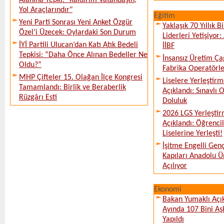
Alanına Tepki: "Kaldırım Vatandaşın,
Yol Araçlarındır"
Eğitim
Yeni Parti Sonrası Yeni Anket Özgür
Yaklaşık 70 Yıllık 
Özel’i Üzecek: Oylardaki Son Durum
Liderleri Yetişiyor
İYİ Partili Ulucan’dan Katı Atık Bedeli
İİBF
Tepkisi: “Daha Önce Alınan Bedeller Ne
İnsansız Üretim Çağ
Oldu?”
Fabrika Operatörle
MHP Çifteler 15. Olağan İlçe Kongresi
Liselere Yerleşti
Tamamlandı: Birlik ve Beraberlik
Açıklandı: Sınavlı
Rüzgârı Esti
Doluluk
2026 LGS Yerleştir
Açıklandı: Öğrencil
Liselerine Yerleşti!
İşitme Engelli Gen
Kapıları Anadolu Ün
Açılıyor
Ekonomi
Bakan Yumaklı Açı
Ayında 107 Bini Aş
Yapıldı