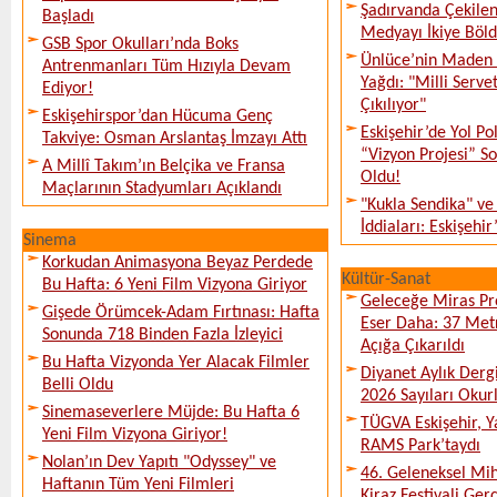
Şadırvanda Çekilen
Başladı
Medyayı İkiye Böl
GSB Spor Okulları’nda Boks
Ünlüce’nin Maden 
Antrenmanları Tüm Hızıyla Devam
Yağdı: "Milli Serve
Ediyor!
Çıkılıyor"
Eskişehirspor’dan Hücuma Genç
Eskişehir’de Yol Po
Takviye: Osman Arslantaş İmzayı Attı
“Vizyon Projesi” 
A Millî Takım’ın Belçika ve Fransa
Oldu!
Maçlarının Stadyumları Açıklandı
"Kukla Sendika" ve
İddiaları: Eskişehir
Sinema
Korkudan Animasyona Beyaz Perdede
Kültür-Sanat
Bu Hafta: 6 Yeni Film Vizyona Giriyor
Geleceğe Miras Pro
Gişede Örümcek-Adam Fırtınası: Hafta
Eser Daha: 37 Metr
Sonunda 718 Binden Fazla İzleyici
Açığa Çıkarıldı
Bu Hafta Vizyonda Yer Alacak Filmler
Diyanet Aylık Derg
Belli Oldu
2026 Sayıları Okur
Sinemaseverlere Müjde: Bu Hafta 6
TÜGVA Eskişehir, Ya
Yeni Film Vizyona Giriyor!
RAMS Park’taydı
Nolan’ın Dev Yapıtı "Odyssey" ve
46. Geleneksel Mih
Haftanın Tüm Yeni Filmleri
Kiraz Festivali Gerç