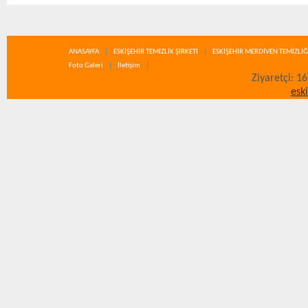
ANASAYFA
ESKİŞEHİR TEMİZLİK ŞİRKETİ
ESKİŞEHİR MERDİVEN TEMİZLİĞ
Foto Galeri
İletişim
Ziyaretçi: 1
esk