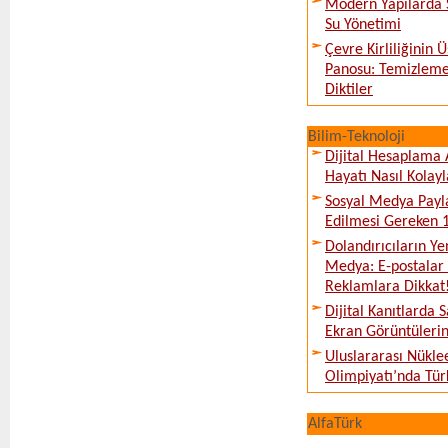
Modern Yapılarda S
Su Yönetimi
Çevre Kirliliğinin
Panosu: Temizleme
Diktiler
Bilim-Teknoloji
Dijital Hesaplama 
Hayatı Nasıl Kolayl
Sosyal Medya Payl
Edilmesi Gereken 
Dolandırıcıların Ye
Medya: E-postalar 
Reklamlara Dikkat
Dijital Kanıtlarda S
Ekran Görüntüleri
Uluslararası Nükle
Olimpiyatı’nda Tür
AlfaTürk