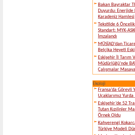
Bakan Bayraktar T
Duyurdu: Enerjide 
Karadeniz Hamlesi
Tekstilde 6 Önceli
Standart: MYK-ASK
İmzalandı
MÜSİAD’dan Ticare
Belçika Heyeti Eski
Eskişehir İl Tarım
Müdürlüğü’nde BAV
Çalışmalar Masaya 
Ekoloji
Fransa’da Görevli
Uçaklarımız Yurda
Eskişehir’de 52 Tr
Tutan Kızılinler Ma
Örnek Oldu
Kahverengi Kokarc
Türkiye Modeli Dü