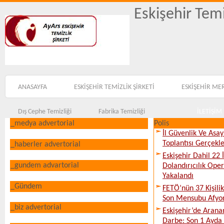
Eskişehir Temi
ANASAYFA
ESKİŞEHİR TEMİZLİK ŞİRKETİ
ESKİŞEHİR ME
Dış Cephe Temizliği
Fabrika Temizliği
İLETİŞİM
_medya advertorial
Polis
İl Güvenlik Ve Asa
Toplantısı Gerçekleş
_haberler advertorial
Eskişehir Dahil 22 İ
_gundem advartorial
Dolandırıcılık Ope
Yakalandı
_Gündem
FETÖ’nün 37 Kişili
Son Mensubu Afyon
_biz advertorial
Eskişehir’de Arana
Darbe: Son 1 Ayda 