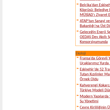
Belçika’dan Eskişeh
Köprüsü: Belediye 
MÜSİAD’ı Ziyaret E
ATAP’tan Sanayi ve
Bakanlığı’na Üst D
Geleceğin Enerji Şe
OEDAŞ Dev Akıllı 
Konsorsiyumunda
Ekoloji
Fransa’da Görevli
Uçaklarımız Yurda
Eskişehir’de 52 Tr
Tutan Kızılinler Ma
Örnek Oldu
Kahverengi Kokarc
Türkiye Modeli Dü
Modern Yapılarda S
Su Yönetimi
Çevre Kirliliğinin