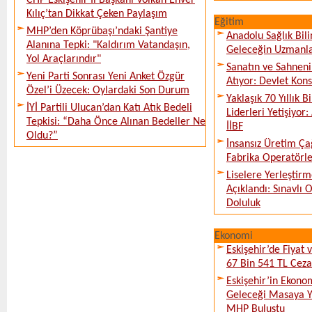
CHP Eskişehir İl Başkanı Volkan Enver
Kılıç’tan Dikkat Çeken Paylaşım
Eğitim
MHP’den Köprübaşı’ndaki Şantiye
Anadolu Sağlık Bili
Alanına Tepki: "Kaldırım Vatandaşın,
Geleceğin Uzmanlar
Yol Araçlarındır"
Sanatın ve Sahneni
Yeni Parti Sonrası Yeni Anket Özgür
Atıyor: Devlet Kon
Özel’i Üzecek: Oylardaki Son Durum
Yaklaşık 70 Yıllık 
İYİ Partili Ulucan’dan Katı Atık Bedeli
Liderleri Yetişiyor
Tepkisi: “Daha Önce Alınan Bedeller Ne
İİBF
Oldu?”
İnsansız Üretim Çağ
Fabrika Operatörle
Liselere Yerleşti
Açıklandı: Sınavlı
Doluluk
Ekonomi
Eskişehir’de Fiyat 
67 Bin 541 TL Ceza
Eskişehir’in Ekono
Geleceği Masaya Ya
MHP Buluştu