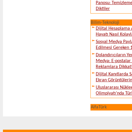
Panosu: Temizleme
Diktiler
Bilim-Teknoloji
Dijital Hesaplama 
Hayatı Nasıl Kolayl
Sosyal Medya Payl
Edilmesi Gereken 
Dolandırıcıların Ye
Medya: E-postalar 
Reklamlara Dikkat
Dijital Kanıtlarda S
Ekran Görüntüleri
Uluslararası Nükle
Olimpiyatı’nda Tür
AlfaTürk