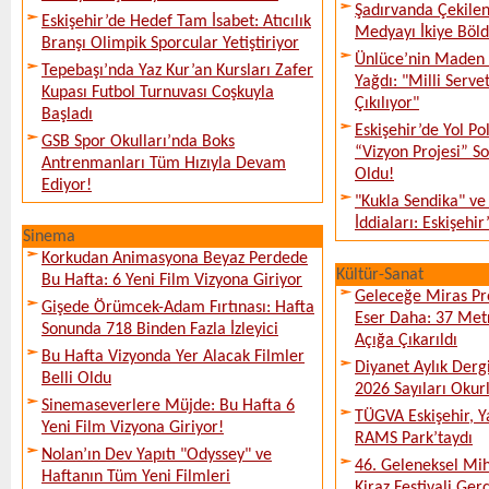
Şadırvanda Çekilen
Eskişehir’de Hedef Tam İsabet: Atıcılık
Medyayı İkiye Böl
Branşı Olimpik Sporcular Yetiştiriyor
Ünlüce’nin Maden 
Tepebaşı’nda Yaz Kur’an Kursları Zafer
Yağdı: "Milli Serve
Kupası Futbol Turnuvası Coşkuyla
Çıkılıyor"
Başladı
Eskişehir’de Yol Po
GSB Spor Okulları’nda Boks
“Vizyon Projesi” 
Antrenmanları Tüm Hızıyla Devam
Oldu!
Ediyor!
"Kukla Sendika" ve
İddiaları: Eskişehir
Sinema
Korkudan Animasyona Beyaz Perdede
Kültür-Sanat
Bu Hafta: 6 Yeni Film Vizyona Giriyor
Geleceğe Miras Pro
Gişede Örümcek-Adam Fırtınası: Hafta
Eser Daha: 37 Metr
Sonunda 718 Binden Fazla İzleyici
Açığa Çıkarıldı
Bu Hafta Vizyonda Yer Alacak Filmler
Diyanet Aylık Derg
Belli Oldu
2026 Sayıları Okur
Sinemaseverlere Müjde: Bu Hafta 6
TÜGVA Eskişehir, Ya
Yeni Film Vizyona Giriyor!
RAMS Park’taydı
Nolan’ın Dev Yapıtı "Odyssey" ve
46. Geleneksel Mih
Haftanın Tüm Yeni Filmleri
Kiraz Festivali Gerç