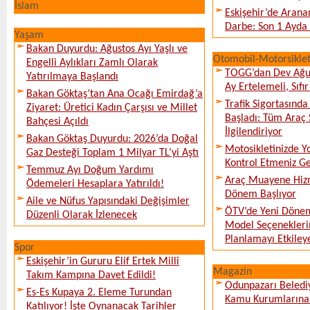
İslam
Eskişehir’de Arana
Darbe: Son 1 Ayda 
Yaşam
Bakan Duyurdu: Ağustos Ayı Yaşlı ve
Otomobil-Motorsikle
Engelli Aylıkları Zamlı Olarak
TOGG’dan Dev Ağu
Yatırılmaya Başlandı
Ay Ertelemeli, Sıfır 
Bakan Göktaş’tan Ana Ocağı Emirdağ’a
Trafik Sigortasınd
Ziyaret: Üretici Kadın Çarşısı ve Millet
Başladı: Tüm Araç 
Bahçesi Açıldı
İlgilendiriyor
Bakan Göktaş Duyurdu: 2026’da Doğal
Motosikletinizde 
Gaz Desteği Toplam 1 Milyar TL’yi Aştı
Kontrol Etmeniz G
Temmuz Ayı Doğum Yardımı
Araç Muayene Hizm
Ödemeleri Hesaplara Yatırıldı!
Dönem Başlıyor
Aile ve Nüfus Yapısındaki Değişimler
ÖTV’de Yeni Dönem
Düzenli Olarak İzlenecek
Model Seçeneklerin
Planlamayı Etkileye
Spor
Eskişehir’in Gururu Elif Ertek Millî
Magazin
Takım Kampına Davet Edildi!
Odunpazarı Beledi
Es-Es Kupaya 2. Eleme Turundan
Kamu Kurumlarına K
Katılıyor! İşte Oynanacak Tarihler