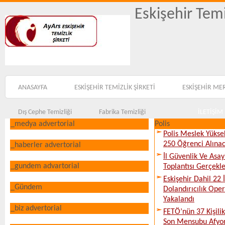
Eskişehir Temi
ANASAYFA
ESKİŞEHİR TEMİZLİK ŞİRKETİ
ESKİŞEHİR ME
Dış Cephe Temizliği
Fabrika Temizliği
İLETİŞİM
_medya advertorial
Polis
Polis Meslek Yükse
250 Öğrenci Alına
_haberler advertorial
İl Güvenlik Ve Asa
_gundem advartorial
Toplantısı Gerçekleş
Eskişehir Dahil 22 İ
_Gündem
Dolandırıcılık Ope
Yakalandı
_biz advertorial
FETÖ’nün 37 Kişili
Son Mensubu Afyon