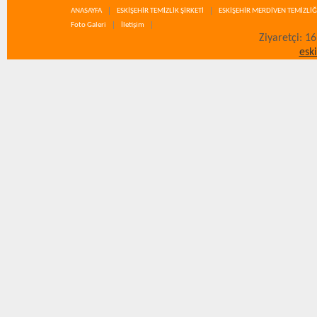
ANASAYFA
ESKİŞEHİR TEMİZLİK ŞİRKETİ
ESKİŞEHİR MERDİVEN TEMİZLİĞ
Foto Galeri
İletişim
Ziyaretçi: 1
esk