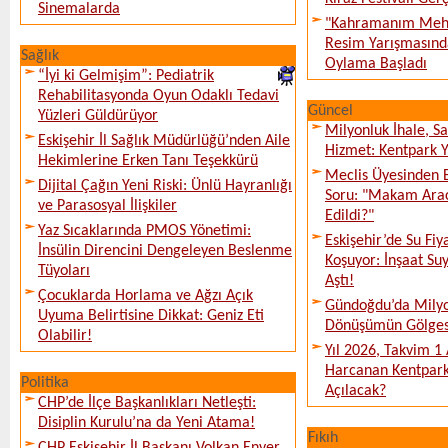
Sinemalarda
"Kahramanım Mehm
Resim Yarışmasında
Sağlık
Oylama Başladı
“İyi ki Gelmişim”: Pediatrik
Rehabilitasyonda Oyun Odaklı Tedavi
Güncel
Yüzleri Güldürüyor
Milyonluk İhale, S
Eskişehir İl Sağlık Müdürlüğü’nden Aile
Hizmet: Kentpark Ya
Hekimlerine Erken Tanı Teşekkürü
Meclis Üyesinden 
Dijital Çağın Yeni Riski: Ünlü Hayranlığı
Soru: "Makam Arac
ve Parasosyal İlişkiler
Edildi?"
Yaz Sıcaklarında PMOS Yönetimi:
Eskişehir’de Su Fiy
İnsülin Direncini Dengeleyen Beslenme
Koşuyor: İnşaat Suy
Tüyoları
Aştı!
Çocuklarda Horlama ve Ağzı Açık
Gündoğdu’da Milyo
Uyuma Belirtisine Dikkat: Geniz Eti
Dönüşümün Gölges
Olabilir!
Yıl 2026, Takvim 1
Harcanan Kentpark
Politika
Açılacak?
CHP’de İlçe Başkanlıkları Netleşti:
Disiplin Kurulu’na da Yeni Atama!
Fıkıh