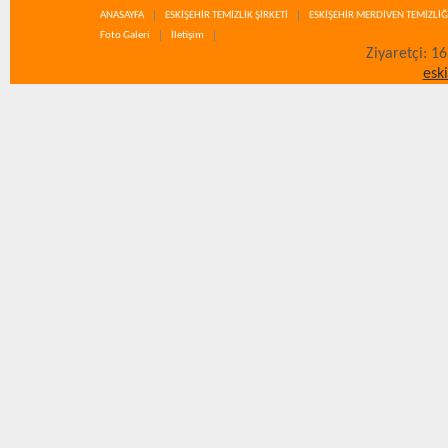
ANASAYFA
ESKİŞEHİR TEMİZLİK ŞİRKETİ
ESKİŞEHİR MERDİVEN TEMİZLİĞ
Foto Galeri
İletişim
Ziyaretçi: 1
esk