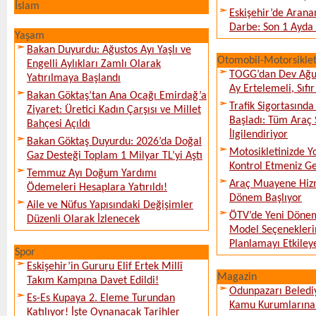
İslam
Eskişehir’de Arana
Darbe: Son 1 Ayda 
Yaşam
Bakan Duyurdu: Ağustos Ayı Yaşlı ve
Otomobil-Motorsikle
Engelli Aylıkları Zamlı Olarak
TOGG’dan Dev Ağu
Yatırılmaya Başlandı
Ay Ertelemeli, Sıfır 
Bakan Göktaş’tan Ana Ocağı Emirdağ’a
Trafik Sigortasınd
Ziyaret: Üretici Kadın Çarşısı ve Millet
Başladı: Tüm Araç 
Bahçesi Açıldı
İlgilendiriyor
Bakan Göktaş Duyurdu: 2026’da Doğal
Motosikletinizde 
Gaz Desteği Toplam 1 Milyar TL’yi Aştı
Kontrol Etmeniz G
Temmuz Ayı Doğum Yardımı
Araç Muayene Hizm
Ödemeleri Hesaplara Yatırıldı!
Dönem Başlıyor
Aile ve Nüfus Yapısındaki Değişimler
ÖTV’de Yeni Dönem
Düzenli Olarak İzlenecek
Model Seçeneklerin
Planlamayı Etkileye
Spor
Eskişehir’in Gururu Elif Ertek Millî
Magazin
Takım Kampına Davet Edildi!
Odunpazarı Beledi
Es-Es Kupaya 2. Eleme Turundan
Kamu Kurumlarına K
Katılıyor! İşte Oynanacak Tarihler