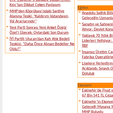
CHP Eskişehir İl Başkanı Volkan Enver
Kılıç’tan Dikkat Çeken Paylaşım
Eğitim
MHP’den Köprübaşı’ndaki Şantiye
Anadolu Sağlık Bili
Alanına Tepki: "Kaldırım Vatandaşın,
Geleceğin Uzmanlar
Yol Araçlarındır"
Sanatın ve Sahneni
Yeni Parti Sonrası Yeni Anket Özgür
Atıyor: Devlet Kon
Özel’i Üzecek: Oylardaki Son Durum
Yaklaşık 70 Yıllık 
İYİ Partili Ulucan’dan Katı Atık Bedeli
Liderleri Yetişiyor
Tepkisi: “Daha Önce Alınan Bedeller Ne
İİBF
Oldu?”
İnsansız Üretim Çağ
Fabrika Operatörle
Liselere Yerleşti
Açıklandı: Sınavlı
Doluluk
Ekonomi
Eskişehir’de Fiyat 
67 Bin 541 TL Ceza
Eskişehir’in Ekono
Geleceği Masaya Ya
MHP Buluştu