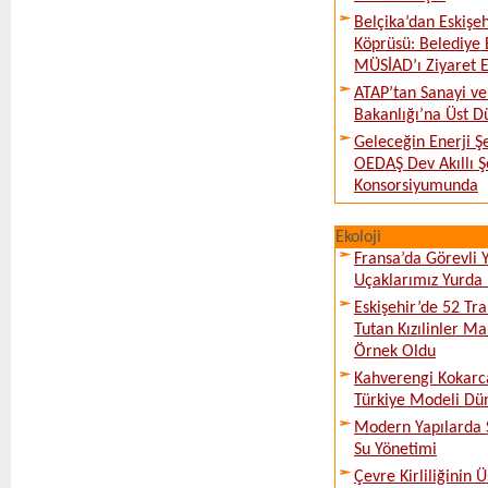
Belçika’dan Eskişeh
Köprüsü: Belediye 
MÜSİAD’ı Ziyaret E
ATAP’tan Sanayi ve
Bakanlığı’na Üst D
Geleceğin Enerji Şe
OEDAŞ Dev Akıllı 
Konsorsiyumunda
Ekoloji
Fransa’da Görevli
Uçaklarımız Yurda
Eskişehir’de 52 Tr
Tutan Kızılinler Ma
Örnek Oldu
Kahverengi Kokarc
Türkiye Modeli Dü
Modern Yapılarda S
Su Yönetimi
Çevre Kirliliğinin