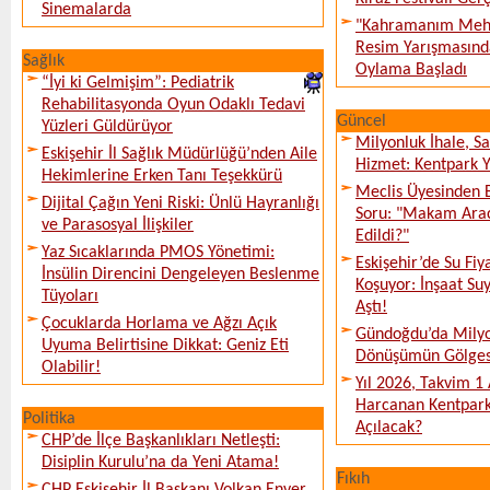
Sinemalarda
"Kahramanım Mehm
Resim Yarışmasında
Sağlık
Oylama Başladı
“İyi ki Gelmişim”: Pediatrik
Rehabilitasyonda Oyun Odaklı Tedavi
Güncel
Yüzleri Güldürüyor
Milyonluk İhale, S
Eskişehir İl Sağlık Müdürlüğü’nden Aile
Hizmet: Kentpark Ya
Hekimlerine Erken Tanı Teşekkürü
Meclis Üyesinden 
Dijital Çağın Yeni Riski: Ünlü Hayranlığı
Soru: "Makam Arac
ve Parasosyal İlişkiler
Edildi?"
Yaz Sıcaklarında PMOS Yönetimi:
Eskişehir’de Su Fiy
İnsülin Direncini Dengeleyen Beslenme
Koşuyor: İnşaat Suy
Tüyoları
Aştı!
Çocuklarda Horlama ve Ağzı Açık
Gündoğdu’da Milyo
Uyuma Belirtisine Dikkat: Geniz Eti
Dönüşümün Gölges
Olabilir!
Yıl 2026, Takvim 1
Harcanan Kentpark
Politika
Açılacak?
CHP’de İlçe Başkanlıkları Netleşti:
Disiplin Kurulu’na da Yeni Atama!
Fıkıh