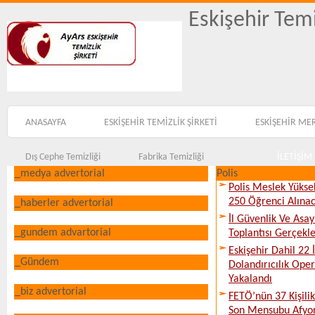
Eskişehir Temi
ANASAYFA
ESKİŞEHİR TEMİZLİK ŞİRKETİ
ESKİŞEHİR ME
Dış Cephe Temizliği
Fabrika Temizliği
İLETİŞİM
_medya advertorial
Polis
Polis Meslek Yükse
250 Öğrenci Alına
_haberler advertorial
İl Güvenlik Ve Asa
_gundem advartorial
Toplantısı Gerçekleş
Eskişehir Dahil 22 İ
_Gündem
Dolandırıcılık Ope
Yakalandı
_biz advertorial
FETÖ’nün 37 Kişili
Son Mensubu Afyon