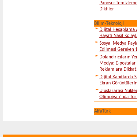
Panosu: Temizleme
Diktiler
Bilim-Teknoloji
Dijital Hesaplama 
Hayatı Nasıl Kolayl
Sosyal Medya Payl
Edilmesi Gereken 
Dolandırıcıların Ye
Medya: E-postalar 
Reklamlara Dikkat
Dijital Kanıtlarda S
Ekran Görüntüleri
Uluslararası Nükle
Olimpiyatı’nda Tür
AlfaTürk