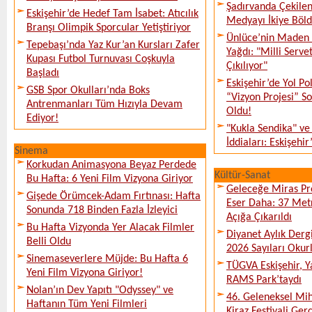
Şadırvanda Çekilen
Eskişehir’de Hedef Tam İsabet: Atıcılık
Medyayı İkiye Böl
Branşı Olimpik Sporcular Yetiştiriyor
Ünlüce’nin Maden 
Tepebaşı’nda Yaz Kur’an Kursları Zafer
Yağdı: "Milli Serve
Kupası Futbol Turnuvası Coşkuyla
Çıkılıyor"
Başladı
Eskişehir’de Yol Po
GSB Spor Okulları’nda Boks
“Vizyon Projesi” 
Antrenmanları Tüm Hızıyla Devam
Oldu!
Ediyor!
"Kukla Sendika" ve
İddiaları: Eskişehir
Sinema
Korkudan Animasyona Beyaz Perdede
Kültür-Sanat
Bu Hafta: 6 Yeni Film Vizyona Giriyor
Geleceğe Miras Pro
Gişede Örümcek-Adam Fırtınası: Hafta
Eser Daha: 37 Metr
Sonunda 718 Binden Fazla İzleyici
Açığa Çıkarıldı
Bu Hafta Vizyonda Yer Alacak Filmler
Diyanet Aylık Derg
Belli Oldu
2026 Sayıları Okur
Sinemaseverlere Müjde: Bu Hafta 6
TÜGVA Eskişehir, Ya
Yeni Film Vizyona Giriyor!
RAMS Park’taydı
Nolan’ın Dev Yapıtı "Odyssey" ve
46. Geleneksel Mih
Haftanın Tüm Yeni Filmleri
Kiraz Festivali Gerç