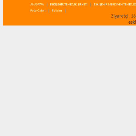
ANASAYFA
ESKİŞEHİR TEMİZLİK ŞİRKETİ
ESKİŞEHİR MERDİVEN TEMİZLİĞ
Foto Galeri
İletişim
Ziyaretçi: 1
esk