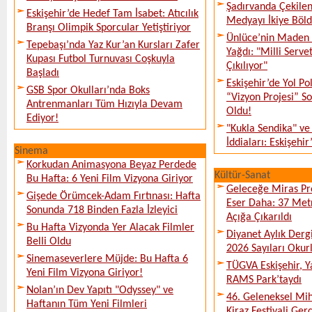
Şadırvanda Çekilen
Eskişehir’de Hedef Tam İsabet: Atıcılık
Medyayı İkiye Böl
Branşı Olimpik Sporcular Yetiştiriyor
Ünlüce’nin Maden 
Tepebaşı’nda Yaz Kur’an Kursları Zafer
Yağdı: "Milli Serve
Kupası Futbol Turnuvası Coşkuyla
Çıkılıyor"
Başladı
Eskişehir’de Yol Po
GSB Spor Okulları’nda Boks
“Vizyon Projesi” 
Antrenmanları Tüm Hızıyla Devam
Oldu!
Ediyor!
"Kukla Sendika" ve
İddiaları: Eskişehir
Sinema
Korkudan Animasyona Beyaz Perdede
Kültür-Sanat
Bu Hafta: 6 Yeni Film Vizyona Giriyor
Geleceğe Miras Pro
Gişede Örümcek-Adam Fırtınası: Hafta
Eser Daha: 37 Metr
Sonunda 718 Binden Fazla İzleyici
Açığa Çıkarıldı
Bu Hafta Vizyonda Yer Alacak Filmler
Diyanet Aylık Derg
Belli Oldu
2026 Sayıları Okur
Sinemaseverlere Müjde: Bu Hafta 6
TÜGVA Eskişehir, Ya
Yeni Film Vizyona Giriyor!
RAMS Park’taydı
Nolan’ın Dev Yapıtı "Odyssey" ve
46. Geleneksel Mih
Haftanın Tüm Yeni Filmleri
Kiraz Festivali Gerç