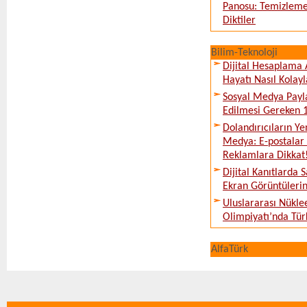
Panosu: Temizleme
Diktiler
Bilim-Teknoloji
Dijital Hesaplama 
Hayatı Nasıl Kolayl
Sosyal Medya Payl
Edilmesi Gereken 
Dolandırıcıların Ye
Medya: E-postalar 
Reklamlara Dikkat
Dijital Kanıtlarda S
Ekran Görüntüleri
Uluslararası Nükle
Olimpiyatı’nda Tür
AlfaTürk