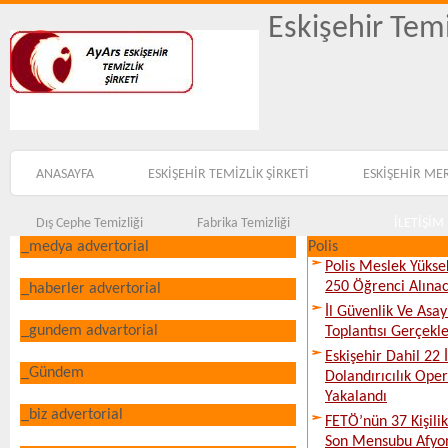
Eskişehir Temi
ANASAYFA
ESKİŞEHİR TEMİZLİK ŞİRKETİ
ESKİŞEHİR ME
Dış Cephe Temizliği
Fabrika Temizliği
İLETİŞİM
_medya advertorial
Polis
Polis Meslek Yükse
250 Öğrenci Alına
_haberler advertorial
İl Güvenlik Ve Asa
_gundem advartorial
Toplantısı Gerçekleş
Eskişehir Dahil 22 İ
_Gündem
Dolandırıcılık Ope
Yakalandı
_biz advertorial
FETÖ’nün 37 Kişili
Son Mensubu Afyon