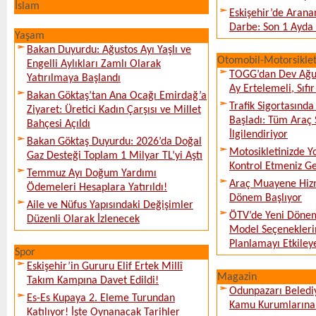
İslam
Eskişehir’de Arana
Darbe: Son 1 Ayda 
Yaşam
Bakan Duyurdu: Ağustos Ayı Yaşlı ve
Otomobil-Motorsikle
Engelli Aylıkları Zamlı Olarak
TOGG’dan Dev Ağu
Yatırılmaya Başlandı
Ay Ertelemeli, Sıfır 
Bakan Göktaş’tan Ana Ocağı Emirdağ’a
Trafik Sigortasınd
Ziyaret: Üretici Kadın Çarşısı ve Millet
Başladı: Tüm Araç 
Bahçesi Açıldı
İlgilendiriyor
Bakan Göktaş Duyurdu: 2026’da Doğal
Motosikletinizde 
Gaz Desteği Toplam 1 Milyar TL’yi Aştı
Kontrol Etmeniz G
Temmuz Ayı Doğum Yardımı
Araç Muayene Hizm
Ödemeleri Hesaplara Yatırıldı!
Dönem Başlıyor
Aile ve Nüfus Yapısındaki Değişimler
ÖTV’de Yeni Dönem
Düzenli Olarak İzlenecek
Model Seçeneklerin
Planlamayı Etkileye
Spor
Eskişehir’in Gururu Elif Ertek Millî
Magazin
Takım Kampına Davet Edildi!
Odunpazarı Beledi
Es-Es Kupaya 2. Eleme Turundan
Kamu Kurumlarına K
Katılıyor! İşte Oynanacak Tarihler