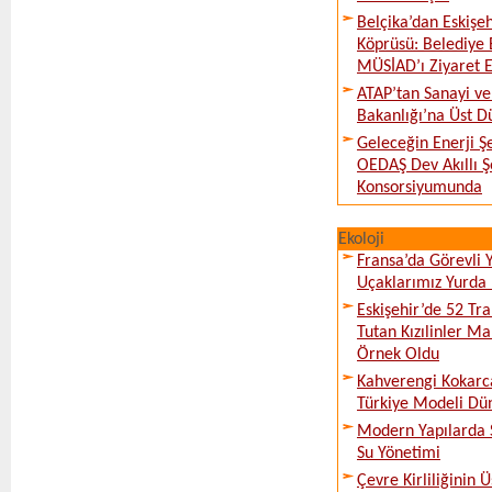
Belçika’dan Eskişeh
Köprüsü: Belediye 
MÜSİAD’ı Ziyaret E
ATAP’tan Sanayi ve
Bakanlığı’na Üst D
Geleceğin Enerji Şe
OEDAŞ Dev Akıllı 
Konsorsiyumunda
Ekoloji
Fransa’da Görevli
Uçaklarımız Yurda
Eskişehir’de 52 Tr
Tutan Kızılinler Ma
Örnek Oldu
Kahverengi Kokarc
Türkiye Modeli Dü
Modern Yapılarda S
Su Yönetimi
Çevre Kirliliğinin