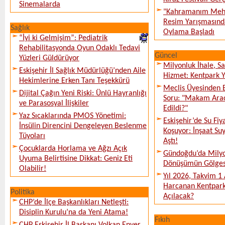
Sinemalarda
"Kahramanım Mehm
Resim Yarışmasında
Sağlık
Oylama Başladı
“İyi ki Gelmişim”: Pediatrik
Rehabilitasyonda Oyun Odaklı Tedavi
Güncel
Yüzleri Güldürüyor
Milyonluk İhale, S
Eskişehir İl Sağlık Müdürlüğü’nden Aile
Hizmet: Kentpark Ya
Hekimlerine Erken Tanı Teşekkürü
Meclis Üyesinden 
Dijital Çağın Yeni Riski: Ünlü Hayranlığı
Soru: "Makam Arac
ve Parasosyal İlişkiler
Edildi?"
Yaz Sıcaklarında PMOS Yönetimi:
Eskişehir’de Su Fiy
İnsülin Direncini Dengeleyen Beslenme
Koşuyor: İnşaat Suy
Tüyoları
Aştı!
Çocuklarda Horlama ve Ağzı Açık
Gündoğdu’da Milyo
Uyuma Belirtisine Dikkat: Geniz Eti
Dönüşümün Gölges
Olabilir!
Yıl 2026, Takvim 1
Harcanan Kentpark
Politika
Açılacak?
CHP’de İlçe Başkanlıkları Netleşti:
Disiplin Kurulu’na da Yeni Atama!
Fıkıh