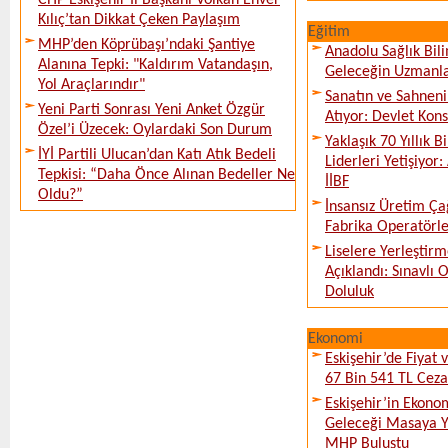
CHP Eskişehir İl Başkanı Volkan Enver
Kılıç’tan Dikkat Çeken Paylaşım
Eğitim
MHP’den Köprübaşı’ndaki Şantiye
Anadolu Sağlık Bili
Alanına Tepki: "Kaldırım Vatandaşın,
Geleceğin Uzmanlar
Yol Araçlarındır"
Sanatın ve Sahneni
Yeni Parti Sonrası Yeni Anket Özgür
Atıyor: Devlet Kon
Özel’i Üzecek: Oylardaki Son Durum
Yaklaşık 70 Yıllık 
İYİ Partili Ulucan’dan Katı Atık Bedeli
Liderleri Yetişiyor
Tepkisi: “Daha Önce Alınan Bedeller Ne
İİBF
Oldu?”
İnsansız Üretim Çağ
Fabrika Operatörle
Liselere Yerleşti
Açıklandı: Sınavlı
Doluluk
Ekonomi
Eskişehir’de Fiyat 
67 Bin 541 TL Ceza
Eskişehir’in Ekono
Geleceği Masaya Ya
MHP Buluştu