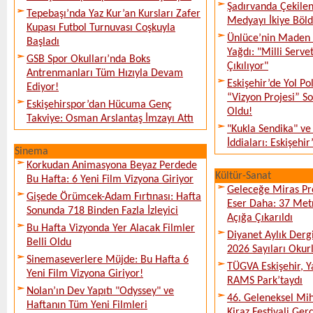
Şadırvanda Çekilen
Tepebaşı’nda Yaz Kur’an Kursları Zafer
Medyayı İkiye Böl
Kupası Futbol Turnuvası Coşkuyla
Ünlüce’nin Maden 
Başladı
Yağdı: "Milli Serve
GSB Spor Okulları’nda Boks
Çıkılıyor"
Antrenmanları Tüm Hızıyla Devam
Eskişehir’de Yol Po
Ediyor!
“Vizyon Projesi” 
Eskişehirspor’dan Hücuma Genç
Oldu!
Takviye: Osman Arslantaş İmzayı Attı
"Kukla Sendika" ve
İddiaları: Eskişehir
Sinema
Korkudan Animasyona Beyaz Perdede
Kültür-Sanat
Bu Hafta: 6 Yeni Film Vizyona Giriyor
Geleceğe Miras Pro
Gişede Örümcek-Adam Fırtınası: Hafta
Eser Daha: 37 Metr
Sonunda 718 Binden Fazla İzleyici
Açığa Çıkarıldı
Bu Hafta Vizyonda Yer Alacak Filmler
Diyanet Aylık Derg
Belli Oldu
2026 Sayıları Okur
Sinemaseverlere Müjde: Bu Hafta 6
TÜGVA Eskişehir, Ya
Yeni Film Vizyona Giriyor!
RAMS Park’taydı
Nolan’ın Dev Yapıtı "Odyssey" ve
46. Geleneksel Mih
Haftanın Tüm Yeni Filmleri
Kiraz Festivali Gerç