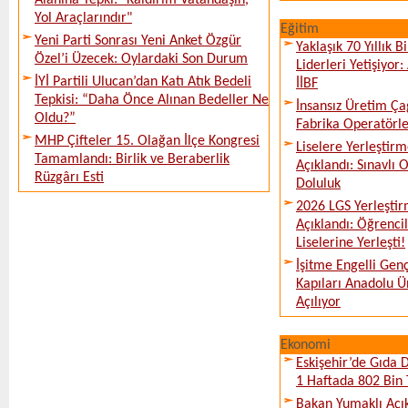
Alanına Tepki: "Kaldırım Vatandaşın,
Yol Araçlarındır"
Eğitim
Yeni Parti Sonrası Yeni Anket Özgür
Yaklaşık 70 Yıllık 
Özel’i Üzecek: Oylardaki Son Durum
Liderleri Yetişiyor
İYİ Partili Ulucan’dan Katı Atık Bedeli
İİBF
Tepkisi: “Daha Önce Alınan Bedeller Ne
İnsansız Üretim Çağ
Oldu?”
Fabrika Operatörle
MHP Çifteler 15. Olağan İlçe Kongresi
Liselere Yerleşti
Tamamlandı: Birlik ve Beraberlik
Açıklandı: Sınavlı
Rüzgârı Esti
Doluluk
2026 LGS Yerleştir
Açıklandı: Öğrencil
Liselerine Yerleşti!
İşitme Engelli Gen
Kapıları Anadolu Ün
Açılıyor
Ekonomi
Eskişehir’de Gıda 
1 Haftada 802 Bin 
Bakan Yumaklı Açı