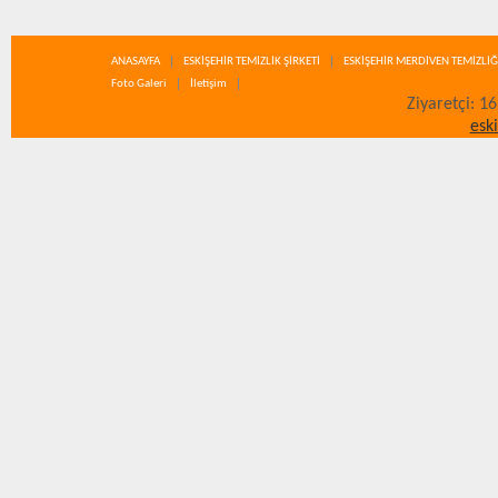
ANASAYFA
ESKİŞEHİR TEMİZLİK ŞİRKETİ
ESKİŞEHİR MERDİVEN TEMİZLİĞ
Foto Galeri
İletişim
Ziyaretçi: 1
esk