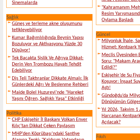
Sinemalarda
"Kahramanım Mehm
Resim Yarışmasında
Sağlık
Oylama Başladı
Güneş ve terleme akne oluşumunu
tetikleyebiliyor
Güncel
Kumar Bağımlılığında Beynin Yapısı
Milyonluk İhale, S
Bozuluyor ve Aktivasyonu Yüzde 30
Hizmet: Kentpark Ya
Düşüyor!
Meclis Üyesinden 
Tek Bacakta Şişlik Ve Ağrıya Dikkat:
Soru: "Makam Arac
Derin Ven Trombozu Hayatı Tehdit
Edildi?"
Edebiliyor
Eskişehir’de Su Fiy
Diş Teli Taktıranlar Dikkate Almalı: İlk
Koşuyor: İnşaat Suy
Günlerdeki Ağrı Ve Beslenme Rehberi
Aştı!
Maide Bolel Huzurevi’nde "Hareket
Gündoğdu’da Milyo
Yaşını Öğren, Sağlıklı Yaşa" Etkinliği
Dönüşümün Gölges
Yıl 2026, Takvim 1
Politika
Harcanan Kentpark
CHP Eskişehir İl Başkanı Volkan Enver
Açılacak?
Kılıç’tan Dikkat Çeken Paylaşım
MHP’den Köprübaşı’ndaki Şantiye
Fıkıh