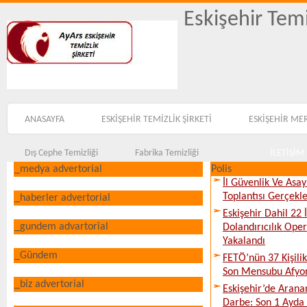
Eskişehir Temi
ANASAYFA
ESKİŞEHİR TEMİZLİK ŞİRKETİ
ESKİŞEHİR ME
Dış Cephe Temizliği
Fabrika Temizliği
İLETİŞİM
_medya advertorial
Polis
İl Güvenlik Ve Asa
Toplantısı Gerçekleş
_haberler advertorial
Eskişehir Dahil 22 İ
_gundem advartorial
Dolandırıcılık Ope
Yakalandı
_Gündem
FETÖ’nün 37 Kişili
Son Mensubu Afyon
_biz advertorial
Eskişehir’de Arana
Darbe: Son 1 Ayda 