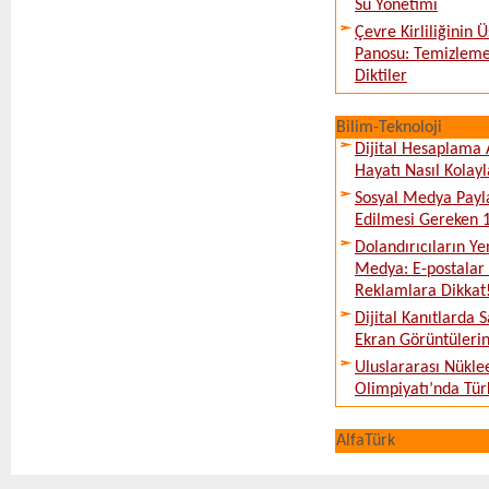
Su Yönetimi
Çevre Kirliliğinin
Panosu: Temizleme
Diktiler
Bilim-Teknoloji
Dijital Hesaplama 
Hayatı Nasıl Kolayl
Sosyal Medya Payl
Edilmesi Gereken 
Dolandırıcıların Ye
Medya: E-postalar 
Reklamlara Dikkat
Dijital Kanıtlarda S
Ekran Görüntüleri
Uluslararası Nükle
Olimpiyatı’nda Tür
AlfaTürk