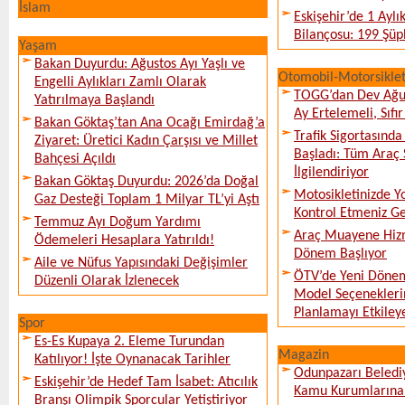
İslam
Eskişehir’de 1 Ayl
Bilançosu: 199 Şüph
Yaşam
Bakan Duyurdu: Ağustos Ayı Yaşlı ve
Otomobil-Motorsikle
Engelli Aylıkları Zamlı Olarak
TOGG’dan Dev Ağu
Yatırılmaya Başlandı
Ay Ertelemeli, Sıfır 
Bakan Göktaş’tan Ana Ocağı Emirdağ’a
Trafik Sigortasınd
Ziyaret: Üretici Kadın Çarşısı ve Millet
Başladı: Tüm Araç 
Bahçesi Açıldı
İlgilendiriyor
Bakan Göktaş Duyurdu: 2026’da Doğal
Motosikletinizde 
Gaz Desteği Toplam 1 Milyar TL’yi Aştı
Kontrol Etmeniz G
Temmuz Ayı Doğum Yardımı
Araç Muayene Hizm
Ödemeleri Hesaplara Yatırıldı!
Dönem Başlıyor
Aile ve Nüfus Yapısındaki Değişimler
ÖTV’de Yeni Dönem
Düzenli Olarak İzlenecek
Model Seçeneklerin
Planlamayı Etkileye
Spor
Es-Es Kupaya 2. Eleme Turundan
Magazin
Katılıyor! İşte Oynanacak Tarihler
Odunpazarı Beledi
Eskişehir’de Hedef Tam İsabet: Atıcılık
Kamu Kurumlarına K
Branşı Olimpik Sporcular Yetiştiriyor