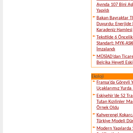
Ayında 107 Bini Aş
Yapıldı
Bakan Bayraktar T
Duyurdu: Enerjide 
Karadeniz Hamlesi
Tekstilde 6 Önceli
Standart: MYK-ASK
İmzalandı
MÜSİAD’dan Ticare
Belçika Heyeti Eski
Ekoloji
Fransa’da Görevli
Uçaklarımız Yurda
Eskişehir’de 52 Tr
Tutan Kızılinler Ma
Örnek Oldu
Kahverengi Kokarc
Türkiye Modeli Dü
Modern Yapılarda S