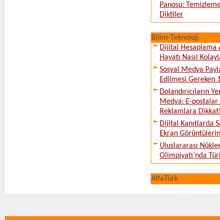
Panosu: Temizleme
Diktiler
Bilim-Teknoloji
Dijital Hesaplama 
Hayatı Nasıl Kolayl
Sosyal Medya Payl
Edilmesi Gereken 
Dolandırıcıların Ye
Medya: E-postalar 
Reklamlara Dikkat
Dijital Kanıtlarda S
Ekran Görüntüleri
Uluslararası Nükle
Olimpiyatı’nda Tür
AlfaTürk