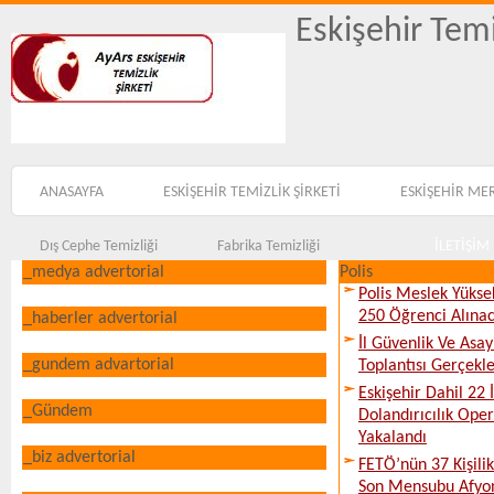
Eskişehir Temi
ANASAYFA
ESKİŞEHİR TEMİZLİK ŞİRKETİ
ESKİŞEHİR ME
Dış Cephe Temizliği
Fabrika Temizliği
İLETİŞİM
_medya advertorial
Polis
Polis Meslek Yükse
250 Öğrenci Alına
_haberler advertorial
İl Güvenlik Ve Asa
_gundem advartorial
Toplantısı Gerçekleş
Eskişehir Dahil 22 İ
_Gündem
Dolandırıcılık Ope
Yakalandı
_biz advertorial
FETÖ’nün 37 Kişili
Son Mensubu Afyon