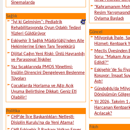
Sinemalarda
"Kahramanım Mehm
Resim Yarışmasında
Sağlık
Oylama Başladı
“İyi ki Gelmişim”: Pediatrik
Rehabilitasyonda Oyun Odaklı Tedavi
Güncel
Yüzleri Güldürüyor
Milyonluk İhale, S
Eskişehir İl Sağlık Müdürlüğü’nden Aile
Hizmet: Kentpark Ya
Hekimlerine Erken Tanı Teşekkürü
Meclis Üyesinden 
Dijital Çağın Yeni Riski: Ünlü Hayranlığı
Soru: "Makam Arac
ve Parasosyal İlişkiler
Edildi?"
Yaz Sıcaklarında PMOS Yönetimi:
Eskişehir’de Su Fiy
İnsülin Direncini Dengeleyen Beslenme
Koşuyor: İnşaat Suy
Tüyoları
Aştı!
Çocuklarda Horlama ve Ağzı Açık
Gündoğdu’da Milyo
Uyuma Belirtisine Dikkat: Geniz Eti
Dönüşümün Gölges
Olabilir!
Yıl 2026, Takvim 1
Harcanan Kentpark
Politika
Açılacak?
CHP’de İlçe Başkanlıkları Netleşti:
Disiplin Kurulu’na da Yeni Atama!
Fıkıh