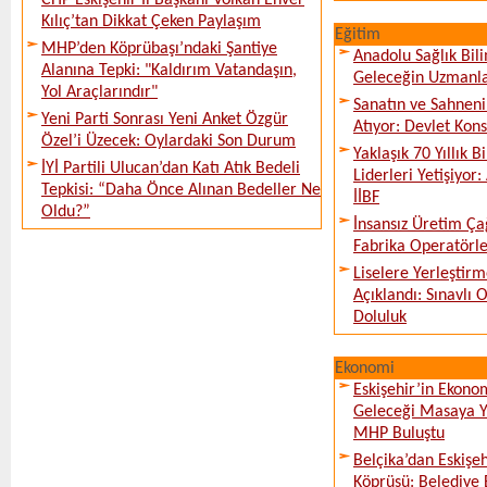
CHP Eskişehir İl Başkanı Volkan Enver
Kılıç’tan Dikkat Çeken Paylaşım
Eğitim
MHP’den Köprübaşı’ndaki Şantiye
Anadolu Sağlık Bili
Alanına Tepki: "Kaldırım Vatandaşın,
Geleceğin Uzmanlar
Yol Araçlarındır"
Sanatın ve Sahneni
Yeni Parti Sonrası Yeni Anket Özgür
Atıyor: Devlet Kon
Özel’i Üzecek: Oylardaki Son Durum
Yaklaşık 70 Yıllık 
İYİ Partili Ulucan’dan Katı Atık Bedeli
Liderleri Yetişiyor
Tepkisi: “Daha Önce Alınan Bedeller Ne
İİBF
Oldu?”
İnsansız Üretim Çağ
Fabrika Operatörle
Liselere Yerleşti
Açıklandı: Sınavlı
Doluluk
Ekonomi
Eskişehir’in Ekono
Geleceği Masaya Ya
MHP Buluştu
Belçika’dan Eskişeh
Köprüsü: Belediye 