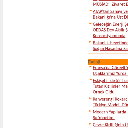
MÜSİAD’ı Ziyaret E
ATAP’tan Sanayi ve
Bakanlığı’na Üst D
Geleceğin Enerji Şe
OEDAŞ Dev Akıllı 
Konsorsiyumunda
Bakanlık Heyetinde
Soğan Hasadına Sa
Ekoloji
Fransa’da Görevli
Uçaklarımız Yurda
Eskişehir’de 52 Tr
Tutan Kızılinler Ma
Örnek Oldu
Kahverengi Kokarc
Türkiye Modeli Dü
Modern Yapılarda S
Su Yönetimi
Çevre Kirliliğinin