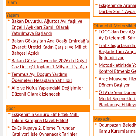
İslam
Eskişehir’de Arana
Darbe: Son 1 Ayda 
Yaşam
Bakan Duyurdu: Ağustos Ayı Yaşlı ve
Otomobil-Motorsikle
Engelli Aylıkları Zamlı Olarak
TOGG’dan Dev Ağu
Yatırılmaya Başlandı
Ay Ertelemeli, Sıfır 
Bakan Göktaş’tan Ana Ocağı Emirdağ’a
Trafik Sigortasınd
Ziyaret: Üretici Kadın Çarşısı ve Millet
Başladı: Tüm Araç 
Bahçesi Açıldı
İlgilendiriyor
Bakan Göktaş Duyurdu: 2026’da Doğal
Motosikletinizde 
Gaz Desteği Toplam 1 Milyar TL’yi Aştı
Kontrol Etmeniz G
Temmuz Ayı Doğum Yardımı
Araç Muayene Hizm
Ödemeleri Hesaplara Yatırıldı!
Dönem Başlıyor
Aile ve Nüfus Yapısındaki Değişimler
ÖTV’de Yeni Dönem
Düzenli Olarak İzlenecek
Model Seçeneklerin
Planlamayı Etkileye
Spor
Eskişehir’in Gururu Elif Ertek Millî
Magazin
Takım Kampına Davet Edildi!
Odunpazarı Beledi
Es-Es Kupaya 2. Eleme Turundan
Kamu Kurumlarına K
Katılıyor! İşte Oynanacak Tarihler