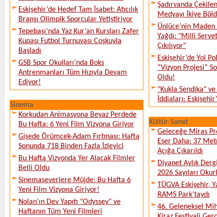
Şadırvanda Çekilen
Eskişehir’de Hedef Tam İsabet: Atıcılık
Medyayı İkiye Böl
Branşı Olimpik Sporcular Yetiştiriyor
Ünlüce’nin Maden 
Tepebaşı’nda Yaz Kur’an Kursları Zafer
Yağdı: "Milli Serve
Kupası Futbol Turnuvası Coşkuyla
Çıkılıyor"
Başladı
Eskişehir’de Yol Po
GSB Spor Okulları’nda Boks
“Vizyon Projesi” 
Antrenmanları Tüm Hızıyla Devam
Oldu!
Ediyor!
"Kukla Sendika" ve
İddiaları: Eskişehir
Sinema
Korkudan Animasyona Beyaz Perdede
Kültür-Sanat
Bu Hafta: 6 Yeni Film Vizyona Giriyor
Geleceğe Miras Pro
Gişede Örümcek-Adam Fırtınası: Hafta
Eser Daha: 37 Metr
Sonunda 718 Binden Fazla İzleyici
Açığa Çıkarıldı
Bu Hafta Vizyonda Yer Alacak Filmler
Diyanet Aylık Derg
Belli Oldu
2026 Sayıları Okur
Sinemaseverlere Müjde: Bu Hafta 6
TÜGVA Eskişehir, Ya
Yeni Film Vizyona Giriyor!
RAMS Park’taydı
Nolan’ın Dev Yapıtı "Odyssey" ve
46. Geleneksel Mih
Haftanın Tüm Yeni Filmleri
Kiraz Festivali Gerç