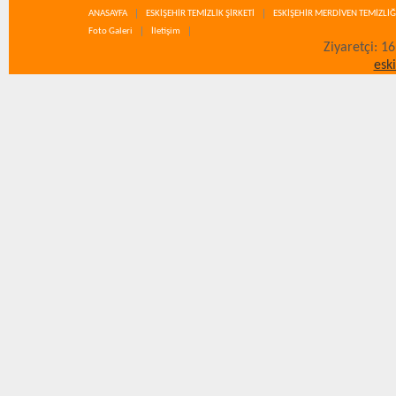
ANASAYFA
ESKİŞEHİR TEMİZLİK ŞİRKETİ
ESKİŞEHİR MERDİVEN TEMİZLİĞ
Foto Galeri
İletişim
Ziyaretçi: 1
esk