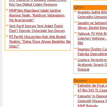
CHP Eskişehir İl Başkanı Volkan Enver
Kılıç’tan Dikkat Çeken Paylaşım
Eğitim
MHP’den Köprübaşı’ndaki Şantiye
Anadolu Sağlık Bili
Alanına Tepki: "Kaldırım Vatandaşın,
Geleceğin Uzmanlar
Yol Araçlarındır"
Sanatın ve Sahneni
Yeni Parti Sonrası Yeni Anket Özgür
Atıyor: Devlet Kon
Özel’i Üzecek: Oylardaki Son Durum
Yaklaşık 70 Yıllık 
İYİ Partili Ulucan’dan Katı Atık Bedeli
Liderleri Yetişiyor
Tepkisi: “Daha Önce Alınan Bedeller Ne
İİBF
Oldu?”
İnsansız Üretim Çağ
Fabrika Operatörle
Liselere Yerleşti
Açıklandı: Sınavlı
Doluluk
Ekonomi
Eskişehir’de Fiyat 
67 Bin 541 TL Ceza
Eskişehir’in Ekono
Geleceği Masaya Ya
MHP Buluştu