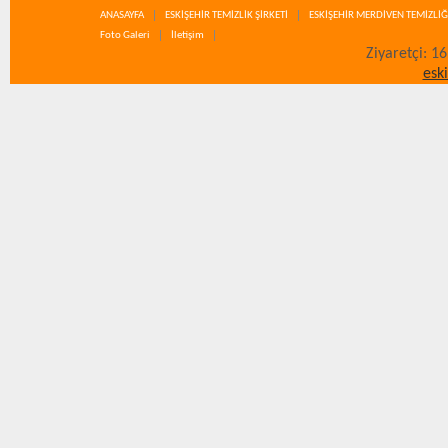
ANASAYFA
ESKİŞEHİR TEMİZLİK ŞİRKETİ
ESKİŞEHİR MERDİVEN TEMİZLİĞ
Foto Galeri
İletişim
Ziyaretçi: 1
esk