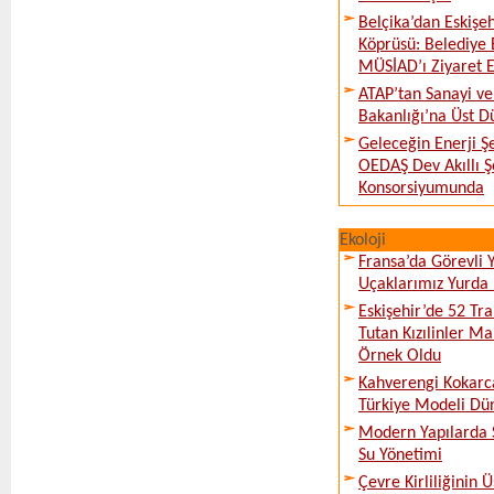
Belçika’dan Eskişeh
Köprüsü: Belediye 
MÜSİAD’ı Ziyaret E
ATAP’tan Sanayi ve
Bakanlığı’na Üst D
Geleceğin Enerji Şe
OEDAŞ Dev Akıllı 
Konsorsiyumunda
Ekoloji
Fransa’da Görevli
Uçaklarımız Yurda
Eskişehir’de 52 Tr
Tutan Kızılinler Ma
Örnek Oldu
Kahverengi Kokarc
Türkiye Modeli Dü
Modern Yapılarda S
Su Yönetimi
Çevre Kirliliğinin