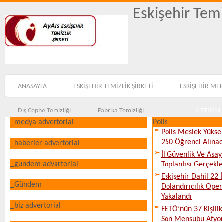
Eskişehir Temi
ANASAYFA
ESKİŞEHİR TEMİZLİK ŞİRKETİ
ESKİŞEHİR ME
Dış Cephe Temizliği
Fabrika Temizliği
İLETİŞİM
_medya advertorial
Polis
Polis Meslek Yükse
250 Öğrenci Alına
_haberler advertorial
İl Güvenlik Ve Asa
_gundem advartorial
Toplantısı Gerçekleş
Eskişehir Dahil 22 İ
_Gündem
Dolandırıcılık Ope
Yakalandı
_biz advertorial
FETÖ’nün 37 Kişili
Son Mensubu Afyon