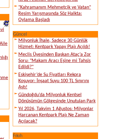
"Kahramanım Mehmetçik ve Vatan"
Resim Yarışmasında Söz Halkta:
Oylama Başladı
vi
Güncel
Milyonluk İhale, Sadece 30 Günlük
Aile
Hizmet: Kentpark Yapay Plajı Açıldı!
Meclis Üyesinden Başkan Ataç’a Zor
nlığı
Soru: "Makam Aracı Eşine mi Tahsis
Edildi?"
Eskişehir’de Su Fiyatları Rekora
enme
Koşuyor: İnşaat Suyu 100 TL Sınırını
Aştı!
Gündoğdu’da Milyonluk Kentsel
Dönüşümün Gölgesinde Unutulan Park
Yıl 2026, Takvim 1 Ağustos: Milyonlar
Harcanan Kentpark Plajı Ne Zaman
Açılacak?
Fıkıh