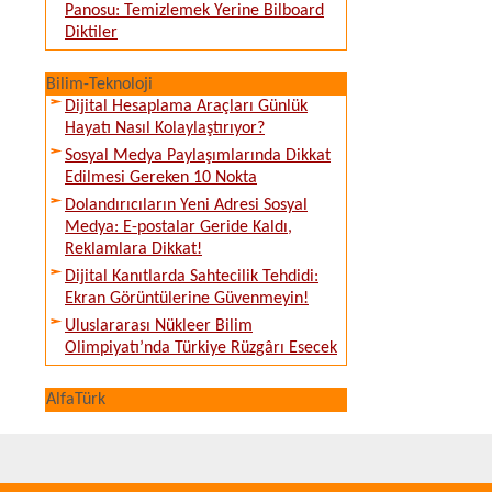
Panosu: Temizlemek Yerine Bilboard
Diktiler
Bilim-Teknoloji
Dijital Hesaplama Araçları Günlük
Hayatı Nasıl Kolaylaştırıyor?
Sosyal Medya Paylaşımlarında Dikkat
Edilmesi Gereken 10 Nokta
Dolandırıcıların Yeni Adresi Sosyal
Medya: E-postalar Geride Kaldı,
Reklamlara Dikkat!
Dijital Kanıtlarda Sahtecilik Tehdidi:
Ekran Görüntülerine Güvenmeyin!
Uluslararası Nükleer Bilim
Olimpiyatı’nda Türkiye Rüzgârı Esecek
AlfaTürk