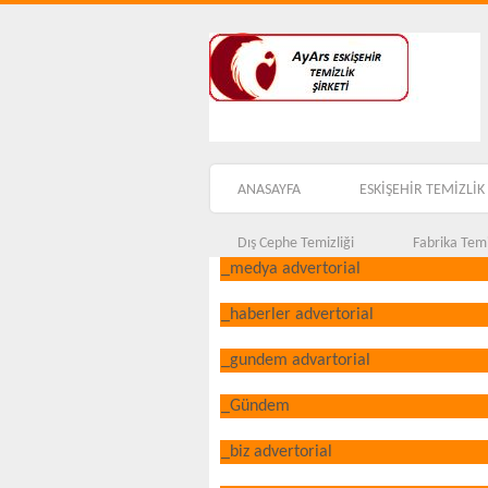
ANASAYFA
ESKİŞEHİR TEMİZLİK 
Dış Cephe Temizliği
Fabrika Temi
_medya advertorial
_haberler advertorial
_gundem advartorial
_Gündem
_biz advertorial