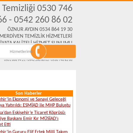
n Temizliği 0530 746
66 - 0542 260 86 02
ÖZNUR AYDIN 0534 864 19 30
 MERDİVEN TEMİZLİK HİZMETLERİ
İYATA KALİTELİ HİZMET SUNUMU
Hizmetlerimiz
Emek Mh. Yanartaş Sk. No:31 Eskişehir
www.eskisehirmerdiventemizliksirketi.com
0501 666 94 21 - 0542 260 86 02 - 0530 746 82 66
Son Haberler
ehir’in Ekonomi ve Sanayi Geleceği
a Yatırıldı: ESMİAD ile MHP Buluştu
ka’dan Eskişehir’e Ticaret Köprüsü:
iye Başkanı Emir Kır MÜSİAD’ı
t Etti
ehir’in Gururu Elif Ertek Millî Takım