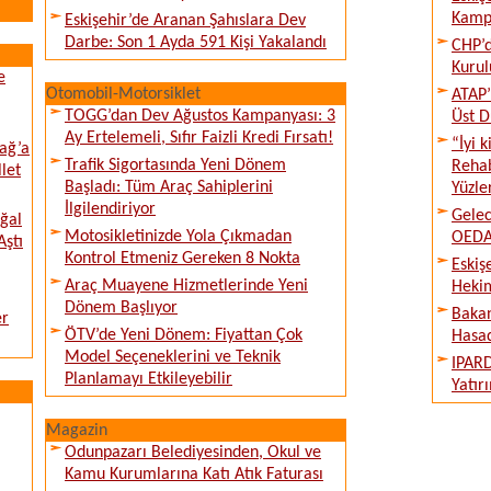
Kampı
Eskişehir’de Aranan Şahıslara Dev
Darbe: Son 1 Ayda 591 Kişi Yakalandı
CHP’d
Kurul
e
Otomobil-Motorsiklet
ATAP’
TOGG’dan Dev Ağustos Kampanyası: 3
Üst D
Ay Ertelemeli, Sıfır Faizli Kredi Fırsatı!
“İyi 
ağ’a
Trafik Sigortasında Yeni Dönem
Rehab
llet
Başladı: Tüm Araç Sahiplerini
Yüzle
İlgilendiriyor
Gelec
ğal
Motosikletinizde Yola Çıkmadan
OEDAŞ
Aştı
Kontrol Etmeniz Gereken 8 Nokta
Eskiş
Araç Muayene Hizmetlerinde Yeni
Hekim
Dönem Başlıyor
Bakan
er
ÖTV’de Yeni Dönem: Fiyattan Çok
Hasad
Model Seçeneklerini ve Teknik
IPARD
Planlamayı Etkileyebilir
Yatır
Magazin
Odunpazarı Belediyesinden, Okul ve
Kamu Kurumlarına Katı Atık Faturası