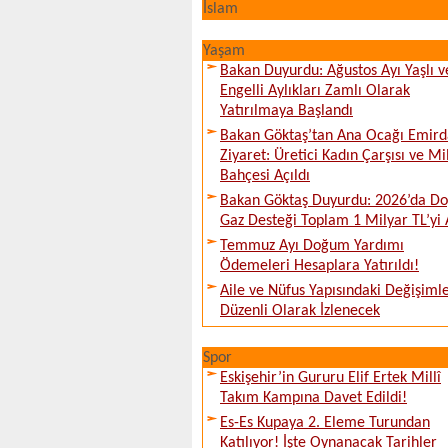
İslam
Yaşam
Bakan Duyurdu: Ağustos Ayı Yaşlı v
Engelli Aylıkları Zamlı Olarak
Yatırılmaya Başlandı
Bakan Göktaş’tan Ana Ocağı Emird
Ziyaret: Üretici Kadın Çarşısı ve Mi
Bahçesi Açıldı
Bakan Göktaş Duyurdu: 2026’da Do
Gaz Desteği Toplam 1 Milyar TL’yi 
Temmuz Ayı Doğum Yardımı
Ödemeleri Hesaplara Yatırıldı!
Aile ve Nüfus Yapısındaki Değişiml
Düzenli Olarak İzlenecek
Spor
Eskişehir’in Gururu Elif Ertek Millî
Takım Kampına Davet Edildi!
Es-Es Kupaya 2. Eleme Turundan
Katılıyor! İşte Oynanacak Tarihler