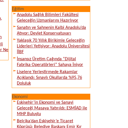
ver
Eğitim
Anadolu Sağlık Bilimleri Fakültesi
n,
Geleceğin Uzmanlarını Hazırlıyor
Sanatın ve Sahnenin Kalbi Anadolu’da
Atıyor: Devlet Konservatuvarı
m
Yaklaşık 70 Yıllık Birikimle Geleceğin
li
Liderleri Yetişiyor: Anadolu Üniversitesi
er Ne
İİBF
İnsansız Üretim Çağında “Dijital
Fabrika Operatörleri” Sahaya İniyor
Liselere Yerleştirmede Rakamlar
Açıklandı: Sınavlı Okullarda %95,76
Doluluk
Ekonomi
Eskişehir’in Ekonomi ve Sanayi
Geleceği Masaya Yatırıldı: ESMİAD ile
MHP Buluştu
Belçika’dan Eskişehir’e Ticaret
Köprüsü: Belediye Başkanı Emir Kır