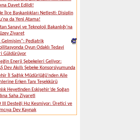
na Davet Edildi!
e İlçe Başkanlıkları Netleşti: Disiplin
u’na da Yeni Atama!
tan Sanayi ve Teknoloji Bakanlığı’na
üzey Ziyaret
ki Gelmişim”: Pediatrik
ilitasyonda Oyun Odaklı Tedavi
ri Güldürüyor
eğin Enerji Şebekeleri Geliyor:
 Dev Akıllı Şebeke Konsorsiyumunda
ehir İl Sağlık Müdürlüğü’nden Aile
lerine Erken Tanı Teşekkürü
lık Heyetinden Eskişehir’de Soğan
ına Saha Ziyareti
 III Desteği Hız Kesmiyor: Üretici ve
ımcıya Dev Kaynak