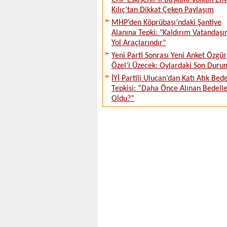
CHP Eskişehir İl Başkanı Volkan En
Kılıç’tan Dikkat Çeken Paylaşım
MHP’den Köprübaşı’ndaki Şantiye
Alanına Tepki: "Kaldırım Vatandaşı
Yol Araçlarındır"
Yeni Parti Sonrası Yeni Anket Özgür
Özel’i Üzecek: Oylardaki Son Duru
İYİ Partili Ulucan’dan Katı Atık Bede
Tepkisi: “Daha Önce Alınan Bedell
Oldu?”