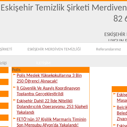
Eskişehir Temizlik Şirketi Merdive
82 
ESKİŞEHİR
UYGUN F
ŞİRKETİ
ESKİŞEHİR MERDİVEN TEMİZLİĞİ
Referanslarımız
zliği
İLETİŞİM
Polis
Polis Meslek Yüksekokullarına 3 Bin
250 Öğrenci Alınacak!
İl Güvenlik Ve Asayiş Koordinasyon
Toplantısı Gerçekleştirildi
Eskiş
Masay
Eskişehir Dahil 22 İlde Nitelikli
Dolandırıcılık Operasyonu: 253 Şüpheli
Belçi
Yakalandı
Beled
Ziyare
FETÖ’nün 37 Kişilik Marmaris Timinin
Son Mensubu Afyon’da Yakalandı!
Eskiş