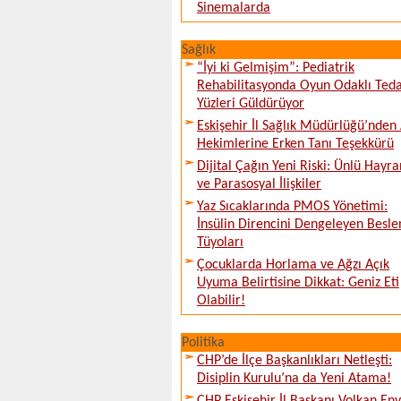
Sinemalarda
Sağlık
“İyi ki Gelmişim”: Pediatrik
Rehabilitasyonda Oyun Odaklı Teda
Yüzleri Güldürüyor
Eskişehir İl Sağlık Müdürlüğü’nden 
Hekimlerine Erken Tanı Teşekkürü
Dijital Çağın Yeni Riski: Ünlü Hayra
ve Parasosyal İlişkiler
Yaz Sıcaklarında PMOS Yönetimi:
İnsülin Direncini Dengeleyen Besl
Tüyoları
Çocuklarda Horlama ve Ağzı Açık
Uyuma Belirtisine Dikkat: Geniz Eti
Olabilir!
Politika
CHP’de İlçe Başkanlıkları Netleşti:
Disiplin Kurulu’na da Yeni Atama!