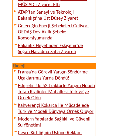
MÜSİAD’ı Ziyaret Etti
ATAP’tan Sanayi ve Teknoloji
Bakanlığı’na Üst Düzey Ziyaret
Geleceğin Enerji Şebekeleri Geliyor:
OEDAŞ Dev Akıllı Şebeke
Konsorsiyumunda
Bakanlık Heyetinden Eskişehir’de
Soğan Hasadına Saha Ziyareti
Ekoloji
Fransa’da Görevli Yangın Söndürme
Uçaklarımız Yurda Döndü!
Eskişehir’de 52 Traktörle Yangın Nöbeti
Tutan Kızılinler Mahallesi Türkiye’ye
Örnek Oldu
Kahverengi Kokarca İle Mücadelede
Türkiye Modeli Dünyaya Örnek Oluyor
Modern Yapılarda Sağlıklı ve Güvenli
Su Yönetimi
Çevre Kirliliğinin Üstüne Reklam