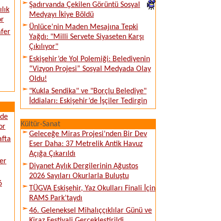
Şadırvanda Çekilen Görüntü Sosyal
lık
Medyayı İkiye Böldü
or
Ünlüce’nin Maden Mesajına Tepki
afer
Yağdı: "Milli Servete Siyaseten Karşı
Çıkılıyor"
Eskişehir’de Yol Polemiği: Belediyenin
“Vizyon Projesi” Sosyal Medyada Olay
Oldu!
"Kukla Sendika" ve "Borçlu Belediye"
İddiaları: Eskişehir’de İşçiler Tedirgin
ede
Kültür-Sanat
or
Geleceğe Miras Projesi’nden Bir Dev
afta
Eser Daha: 37 Metrelik Antik Havuz
Açığa Çıkarıldı
er
Diyanet Aylık Dergilerinin Ağustos
2026 Sayıları Okurlarla Buluştu
6
TÜGVA Eskişehir, Yaz Okulları Finali İçin
RAMS Park’taydı
46. Geleneksel Mihalıççıklılar Günü ve
Kiraz Festivali Gerçekleştirildi