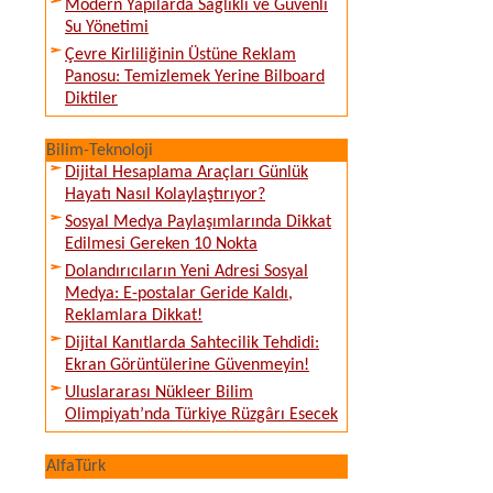
Modern Yapılarda Sağlıklı ve Güvenli
Su Yönetimi
Çevre Kirliliğinin Üstüne Reklam
Panosu: Temizlemek Yerine Bilboard
Diktiler
Bilim-Teknoloji
Dijital Hesaplama Araçları Günlük
Hayatı Nasıl Kolaylaştırıyor?
Sosyal Medya Paylaşımlarında Dikkat
Edilmesi Gereken 10 Nokta
Dolandırıcıların Yeni Adresi Sosyal
Medya: E-postalar Geride Kaldı,
Reklamlara Dikkat!
Dijital Kanıtlarda Sahtecilik Tehdidi:
Ekran Görüntülerine Güvenmeyin!
Uluslararası Nükleer Bilim
Olimpiyatı’nda Türkiye Rüzgârı Esecek
AlfaTürk