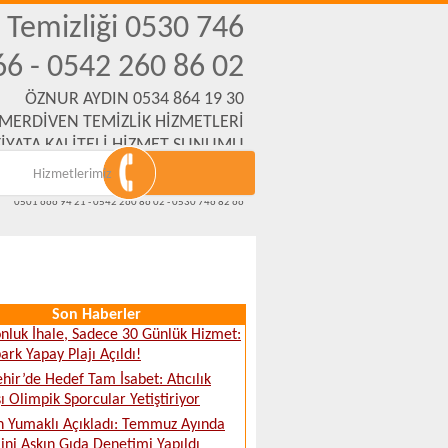
n Temizliği 0530 746
66 - 0542 260 86 02
ÖZNUR AYDIN 0534 864 19 30
 MERDİVEN TEMİZLİK HİZMETLERİ
İYATA KALİTELİ HİZMET SUNUMU
Hizmetlerimiz
Emek Mh. Yanartaş Sk. No:31 Eskişehir
www.eskisehirmerdiventemizliksirketi.com
0501 666 94 21 - 0542 260 86 02 - 0530 746 82 66
Son Haberler
nluk İhale, Sadece 30 Günlük Hizmet:
ark Yapay Plajı Açıldı!
ehir’de Hedef Tam İsabet: Atıcılık
ı Olimpik Sporcular Yetiştiriyor
 Yumaklı Açıkladı: Temmuz Ayında
ini Aşkın Gıda Denetimi Yapıldı