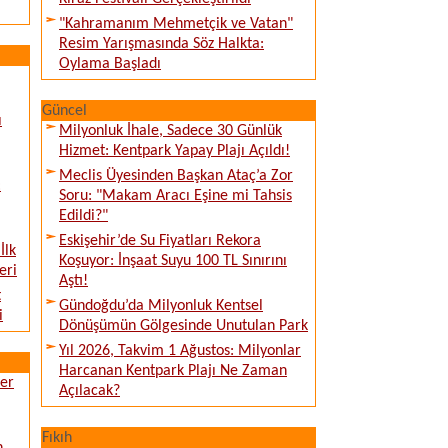
"Kahramanım Mehmetçik ve Vatan"
Resim Yarışmasında Söz Halkta:
Oylama Başladı
Güncel
ı
Milyonluk İhale, Sadece 30 Günlük
Hizmet: Kentpark Yapay Plajı Açıldı!
Meclis Üyesinden Başkan Ataç’a Zor
:
Soru: "Makam Aracı Eşine mi Tahsis
Edildi?"
Eskişehir’de Su Fiyatları Rekora
İlk
Koşuyor: İnşaat Suyu 100 TL Sınırını
eri
Aştı!
t
Gündoğdu’da Milyonluk Kentsel
i
Dönüşümün Gölgesinde Unutulan Park
Yıl 2026, Takvim 1 Ağustos: Milyonlar
Harcanan Kentpark Plajı Ne Zaman
ver
Açılacak?
Fıkıh