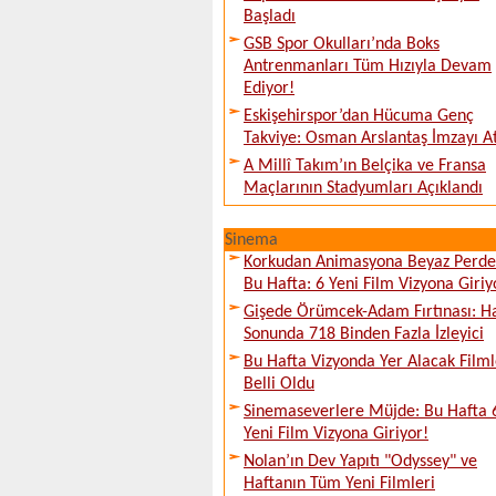
Başladı
GSB Spor Okulları’nda Boks
Antrenmanları Tüm Hızıyla Devam
Ediyor!
Eskişehirspor’dan Hücuma Genç
Takviye: Osman Arslantaş İmzayı At
A Millî Takım’ın Belçika ve Fransa
Maçlarının Stadyumları Açıklandı
Sinema
Korkudan Animasyona Beyaz Perd
Bu Hafta: 6 Yeni Film Vizyona Giriy
Gişede Örümcek-Adam Fırtınası: H
Sonunda 718 Binden Fazla İzleyici
Bu Hafta Vizyonda Yer Alacak Filml
Belli Oldu
Sinemaseverlere Müjde: Bu Hafta 
Yeni Film Vizyona Giriyor!
Nolan’ın Dev Yapıtı "Odyssey" ve
Haftanın Tüm Yeni Filmleri