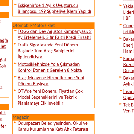
Eskişehir’de 1 Aylık Uyuşturucu
Yakla
Bilançosu: 199 Şüpheliye İşlem Yapıldı
Lider
İİBF
e
Otomobil-Motorsiklet
Güne
TOGG’dan Dev Ağustos Kampanyası: 3
tetik
Ay Ertelemeli, Sıfır Faizli Kredi Fırsatı!
Bakan
ağ’a
Trafik Sigortasında Yeni Dönem
Enerj
llet
Başladı: Tüm Araç Sahiplerini
Haml
İlgilendiriyor
Kumar
ğal
Motosikletinizde Yola Çıkmadan
Bozul
Aştı
Kontrol Etmeniz Gereken 8 Nokta
Düşü
Araç Muayene Hizmetlerinde Yeni
Bakan
Dönem Başlıyor
Aylık
er
ÖTV’de Yeni Dönem: Fiyattan Çok
İnsan
Model Seçeneklerini ve Teknik
Opera
Planlamayı Etkileyebilir
Tek B
Ven T
lık
Magazin
or
Odunpazarı Belediyesinden, Okul ve
afer
Kamu Kurumlarına Katı Atık Faturası