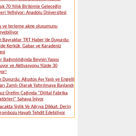
şık 70 Yıllık Birikimle Geleceğin
leri Yetişiyor: Anadolu Üniversitesi
ş ve terleme akne oluşumunu
leyebiliyor
 Bayraktar TRT Haber’de Duyurdu:
ide Kerkük, Gabar ve Karadeniz
esi
 Bağımlılığında Beynin Yapısı
uyor ve Aktivasyonu Yüzde 30
yor!
 Duyurdu: Ağustos Ayı Yaşlı ve Engelli
ları Zamlı Olarak Yatırılmaya Başlandı
sız Üretim Çağında “Dijital Fabrika
törleri” Sahaya İniyor
acakta Şişlik Ve Ağrıya Dikkat: Derin
rombozu Hayatı Tehdit Edebiliyor