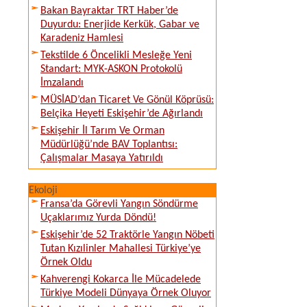
Bakan Bayraktar TRT Haber’de
Duyurdu: Enerjide Kerkük, Gabar ve
Karadeniz Hamlesi
Tekstilde 6 Öncelikli Mesleğe Yeni
Standart: MYK-ASKON Protokolü
İmzalandı
MÜSİAD’dan Ticaret Ve Gönül Köprüsü:
Belçika Heyeti Eskişehir’de Ağırlandı
Eskişehir İl Tarım Ve Orman
Müdürlüğü’nde BAV Toplantısı:
Çalışmalar Masaya Yatırıldı
Ekoloji
Fransa’da Görevli Yangın Söndürme
Uçaklarımız Yurda Döndü!
Eskişehir’de 52 Traktörle Yangın Nöbeti
Tutan Kızılinler Mahallesi Türkiye’ye
Örnek Oldu
Kahverengi Kokarca İle Mücadelede
Türkiye Modeli Dünyaya Örnek Oluyor