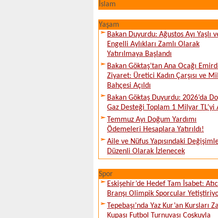
İslam
Yaşam
Bakan Duyurdu: Ağustos Ayı Yaşlı v
Engelli Aylıkları Zamlı Olarak
Yatırılmaya Başlandı
Bakan Göktaş’tan Ana Ocağı Emird
Ziyaret: Üretici Kadın Çarşısı ve Mi
Bahçesi Açıldı
Bakan Göktaş Duyurdu: 2026’da Do
Gaz Desteği Toplam 1 Milyar TL’yi 
Temmuz Ayı Doğum Yardımı
Ödemeleri Hesaplara Yatırıldı!
Aile ve Nüfus Yapısındaki Değişiml
Düzenli Olarak İzlenecek
Spor
Eskişehir’de Hedef Tam İsabet: Atıcı
Branşı Olimpik Sporcular Yetiştiriy
Tepebaşı’nda Yaz Kur’an Kursları Z
Kupası Futbol Turnuvası Coşkuyla