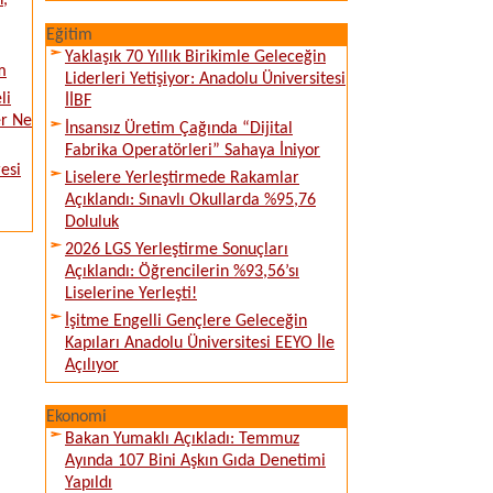
n,
Eğitim
Yaklaşık 70 Yıllık Birikimle Geleceğin
m
Liderleri Yetişiyor: Anadolu Üniversitesi
li
İİBF
er Ne
İnsansız Üretim Çağında “Dijital
Fabrika Operatörleri” Sahaya İniyor
esi
Liselere Yerleştirmede Rakamlar
Açıklandı: Sınavlı Okullarda %95,76
Doluluk
2026 LGS Yerleştirme Sonuçları
Açıklandı: Öğrencilerin %93,56’sı
Liselerine Yerleşti!
İşitme Engelli Gençlere Geleceğin
Kapıları Anadolu Üniversitesi EEYO İle
Açılıyor
Ekonomi
Bakan Yumaklı Açıkladı: Temmuz
Ayında 107 Bini Aşkın Gıda Denetimi
Yapıldı