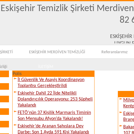
Eskişehir Temizlik Şirketi Merdive
82 
ESKİŞEHİR
UYGUN F
ŞİRKETİ
ESKİŞEHİR MERDİVEN TEMİZLİĞİ
Referanslarımız
zliği
İLETİŞİM
Polis
İl Güvenlik Ve Asayiş Koordinasyon
Toplantısı Gerçekleştirildi
Eskişehir Dahil 22 İlde Nitelikli
Dolandırıcılık Operasyonu: 253 Şüpheli
Milyo
Yakalandı
Kentp
FETÖ’nün 37 Kişilik Marmaris Timinin
Eskiş
Son Mensubu Afyon’da Yakalandı!
Branş
Eskişehir’de Aranan Şahıslara Dev
Bakan
Darbe: Son 1 Ayda 591 Kişi Yakalandı
107 B