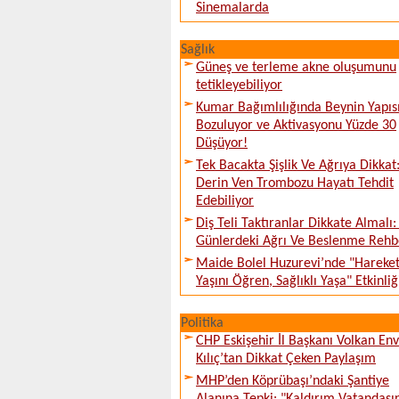
Sinemalarda
Sağlık
Güneş ve terleme akne oluşumunu
tetikleyebiliyor
Kumar Bağımlılığında Beynin Yapıs
Bozuluyor ve Aktivasyonu Yüzde 30
Düşüyor!
Tek Bacakta Şişlik Ve Ağrıya Dikkat
Derin Ven Trombozu Hayatı Tehdit
Edebiliyor
Diş Teli Taktıranlar Dikkate Almalı: 
Günlerdeki Ağrı Ve Beslenme Rehb
Maide Bolel Huzurevi’nde "Hareke
Yaşını Öğren, Sağlıklı Yaşa" Etkinliğ
Politika
CHP Eskişehir İl Başkanı Volkan En
Kılıç’tan Dikkat Çeken Paylaşım
MHP’den Köprübaşı’ndaki Şantiye