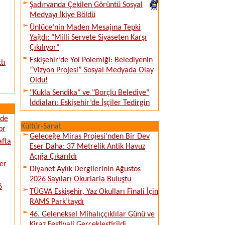
Şadırvanda Çekilen Görüntü Sosyal
Medyayı İkiye Böldü
Ünlüce’nin Maden Mesajına Tepki
Yağdı: "Milli Servete Siyaseten Karşı
Çıkılıyor"
Eskişehir’de Yol Polemiği: Belediyenin
tı
“Vizyon Projesi” Sosyal Medyada Olay
Oldu!
"Kukla Sendika" ve "Borçlu Belediye"
İddiaları: Eskişehir’de İşçiler Tedirgin
ede
Kültür-Sanat
or
Geleceğe Miras Projesi’nden Bir Dev
afta
Eser Daha: 37 Metrelik Antik Havuz
Açığa Çıkarıldı
er
Diyanet Aylık Dergilerinin Ağustos
2026 Sayıları Okurlarla Buluştu
6
TÜGVA Eskişehir, Yaz Okulları Finali İçin
RAMS Park’taydı
46. Geleneksel Mihalıççıklılar Günü ve
Kiraz Festivali Gerçekleştirildi