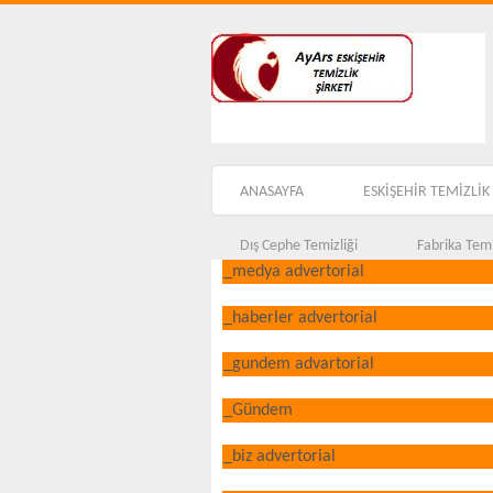
ANASAYFA
ESKİŞEHİR TEMİZLİK 
Dış Cephe Temizliği
Fabrika Temi
_medya advertorial
_haberler advertorial
_gundem advartorial
_Gündem
_biz advertorial