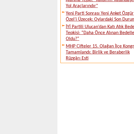
Alanına Tepki: "Kaldırım Vatandaşı
Yol Araçlarındır"
Yeni Parti Sonrası Yeni Anket Özgür
Özel’i Üzecek: Oylardaki Son Duru
İYİ Partili Ulucan’dan Katı Atık Bede
Tepkisi: “Daha Önce Alınan Bedell
Oldu?”
MHP Çifteler 15. Olağan İlçe Kongr
Tamamlandı: Birlik ve Beraberlik
Rüzgârı Esti