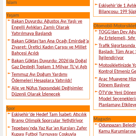
İslam
Eskişehir’de 1 Ayl
Bilançosu: 199 Şüph
Yaşam
Bakan Duyurdu: Ağustos Ayı Yaşlı ve
Otomobil-Motorsikle
Engelli Aylıkları Zamlı Olarak
TOGG’dan Dev Ağu
Yatırılmaya Başlandı
Ay Ertelemeli, Sıfır 
Bakan Göktaş’tan Ana Ocağı Emirdağ’a
Trafik Sigortasınd
Ziyaret: Üretici Kadın Çarşısı ve Millet
Başladı: Tüm Araç 
Bahçesi Açıldı
İlgilendiriyor
Bakan Göktaş Duyurdu: 2026’da Doğal
Motosikletinizde 
Gaz Desteği Toplam 1 Milyar TL’yi Aştı
Kontrol Etmeniz G
Temmuz Ayı Doğum Yardımı
Araç Muayene Hizm
Ödemeleri Hesaplara Yatırıldı!
Dönem Başlıyor
Aile ve Nüfus Yapısındaki Değişimler
ÖTV’de Yeni Dönem
Düzenli Olarak İzlenecek
Model Seçeneklerin
Planlamayı Etkileye
Spor
Eskişehir’de Hedef Tam İsabet: Atıcılık
Magazin
Branşı Olimpik Sporcular Yetiştiriyor
Odunpazarı Beledi
Tepebaşı’nda Yaz Kur’an Kursları Zafer
Kamu Kurumlarına K
Kupası Futbol Turnuvası Coşkuyla