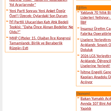
Alanına Tepki: "Kaldırım Vatandaşın,
Yol Araçlarındır"
Eğitim
Yeni Parti Sonrası Yeni Anket Özgür
Yaklaşık 70 Yıllık 
Özel’i Üzecek: Oylardaki Son Durum
Liderleri Yetişiyor
İYİ Partili Ulucan’dan Katı Atık Bedeli
İİBF
Tepkisi: “Daha Önce Alınan Bedeller Ne
İnsansız Üretim Çağ
Oldu?”
Fabrika Operatörle
MHP Çifteler 15. Olağan İlçe Kongresi
Liselere Yerleşti
Tamamlandı: Birlik ve Beraberlik
Açıklandı: Sınavlı
Rüzgârı Esti
Doluluk
2026 LGS Yerleştir
Açıklandı: Öğrencil
Liselerine Yerleşti!
İşitme Engelli Gen
Kapıları Anadolu Ün
Açılıyor
Ekonomi
Bakan Yumaklı Açı
Ayında 107 Bini Aş
Yapıldı