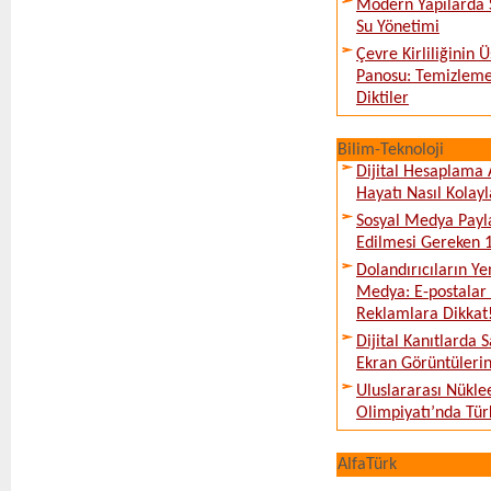
Modern Yapılarda S
Su Yönetimi
Çevre Kirliliğinin
Panosu: Temizleme
Diktiler
Bilim-Teknoloji
Dijital Hesaplama 
Hayatı Nasıl Kolayl
Sosyal Medya Payl
Edilmesi Gereken 
Dolandırıcıların Ye
Medya: E-postalar 
Reklamlara Dikkat
Dijital Kanıtlarda S
Ekran Görüntüleri
Uluslararası Nükle
Olimpiyatı’nda Tür
AlfaTürk