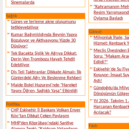
Sinemalarda
"Kahramanım Mehm
Resim Yarışmasında
Sağlık
Oylama Başladı
Güneş ve terleme akne oluşumunu
tetikleyebiliyor
Güncel
Kumar Bağımlılığında Beynin Yapısı
Milyonluk İhale, S
Bozuluyor ve Aktivasyonu Yüzde 30
Hizmet: Kentpark Ya
Düşüyor!
Meclis Üyesinden 
Tek Bacakta Şişlik Ve Ağrıya Dikkat:
Soru: "Makam Arac
Derin Ven Trombozu Hayatı Tehdit
Edildi?"
Edebiliyor
Eskişehir’de Su Fiy
Diş Teli Taktıranlar Dikkate Almalı: İlk
Koşuyor: İnşaat Suy
Günlerdeki Ağrı Ve Beslenme Rehberi
Aştı!
Maide Bolel Huzurevi’nde "Hareket
Gündoğdu’da Milyo
Yaşını Öğren, Sağlıklı Yaşa" Etkinliği
Dönüşümün Gölges
Yıl 2026, Takvim 1
Politika
Harcanan Kentpark
CHP Eskişehir İl Başkanı Volkan Enver
Açılacak?
Kılıç’tan Dikkat Çeken Paylaşım
MHP’den Köprübaşı’ndaki Şantiye
Fıkıh