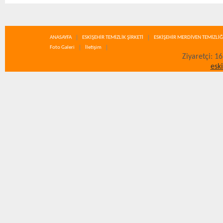
ANASAYFA
ESKİŞEHİR TEMİZLİK ŞİRKETİ
ESKİŞEHİR MERDİVEN TEMİZLİĞ
Foto Galeri
İletişim
Ziyaretçi: 1
esk