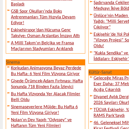
Şadırvanda Çekilen
Başladı
Medyayı İkiye Böl
GSB Spor Okulları’nda Boks
Ünlüce’nin Maden 
Antrenmanları Tüm Hızıyla Devam
Yağdı: "Milli Serve
Ediyor!
Çıkılıyor"
Eskişehirspor’dan Hücuma Genç
Eskişehir’de Yol Po
Takviye: Osman Arslantaş İmzayı Attı
“Vizyon Projesi” 
A Millî Takım’ın Belçika ve Fransa
Oldu!
Maçlarının Stadyumları Açıklandı
"Kukla Sendika" ve
İddiaları: Eskişehir
Sinema
Korkudan Animasyona Beyaz Perdede
Kültür-Sanat
Bu Hafta: 6 Yeni Film Vizyona Giriyor
Geleceğe Miras Pro
Gişede Örümcek-Adam Fırtınası: Hafta
Eser Daha: 37 Metr
Sonunda 718 Binden Fazla İzleyici
Açığa Çıkarıldı
Bu Hafta Vizyonda Yer Alacak Filmler
Diyanet Aylık Derg
Belli Oldu
2026 Sayıları Okur
Sinemaseverlere Müjde: Bu Hafta 6
TÜGVA Eskişehir, Ya
Yeni Film Vizyona Giriyor!
RAMS Park’taydı
Nolan’ın Dev Yapıtı "Odyssey" ve
46. Geleneksel Mih
Haftanın Tüm Yeni Filmleri
Kiraz Festivali Gerç