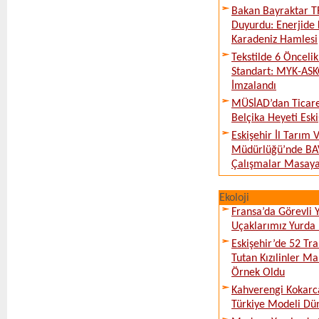
Bakan Bayraktar T
Duyurdu: Enerjide 
Karadeniz Hamlesi
Tekstilde 6 Önceli
Standart: MYK-ASK
İmzalandı
MÜSİAD’dan Ticare
Belçika Heyeti Eski
Eskişehir İl Tarım
Müdürlüğü’nde BAV
Çalışmalar Masaya 
Ekoloji
Fransa’da Görevli
Uçaklarımız Yurda
Eskişehir’de 52 Tr
Tutan Kızılinler Ma
Örnek Oldu
Kahverengi Kokarc
Türkiye Modeli Dü