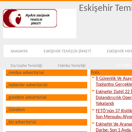
Eskişehir Temi
ANASAYFA
ESKİŞEHİR TEMİZLİK ŞİRKETİ
ESKİŞEHİR ME
Dış Cephe Temizliği
Fabrika Temizliği
İLETİŞİM
_medya advertorial
Polis
İl Güvenlik Ve Asa
Toplantısı Gerçekleş
_haberler advertorial
Eskişehir Dahil 22 İ
_gundem advartorial
Dolandırıcılık Ope
Yakalandı
_Gündem
FETÖ’nün 37 Kişili
Son Mensubu Afyon
_biz advertorial
Eskişehir’de Arana
Darbe: Son 1 Ayda 