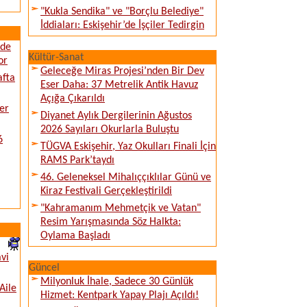
"Kukla Sendika" ve "Borçlu Belediye"
İddiaları: Eskişehir’de İşçiler Tedirgin
ede
Kültür-Sanat
or
Geleceğe Miras Projesi’nden Bir Dev
afta
Eser Daha: 37 Metrelik Antik Havuz
Açığa Çıkarıldı
er
Diyanet Aylık Dergilerinin Ağustos
2026 Sayıları Okurlarla Buluştu
6
TÜGVA Eskişehir, Yaz Okulları Finali İçin
RAMS Park’taydı
46. Geleneksel Mihalıççıklılar Günü ve
Kiraz Festivali Gerçekleştirildi
"Kahramanım Mehmetçik ve Vatan"
Resim Yarışmasında Söz Halkta:
Oylama Başladı
vi
Güncel
Milyonluk İhale, Sadece 30 Günlük
Aile
Hizmet: Kentpark Yapay Plajı Açıldı!