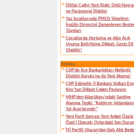
Dijital Çağın Yeni Riski: Ünlü Hayra
ve Parasosyal İlişkiler
Yaz Sıcaklarında PMOS Yönetimi:
İnsülin Direncini Dengeleyen Besl
Tüyoları
Çocuklarda Horlama ve Ağzı Açık
Uyuma Belirtisine Dikkat: Geniz Eti
Olabilir!
Politika
CHP’de İlçe Başkanlıkları Netleşti:
Disiplin Kurulu’na da Yeni Atama!
CHP Eskişehir İl Başkanı Volkan En
Kılıç’tan Dikkat Çeken Paylaşım
MHP’den Köprübaşı’ndaki Şantiye
Alanına Tepki: "Kaldırım Vatandaşı
Yol Araçlarındır"
Yeni Parti Sonrası Yeni Anket Özgür
Özel’i Üzecek: Oylardaki Son Duru
İYİ Partili Ulucan’dan Katı Atık Bede