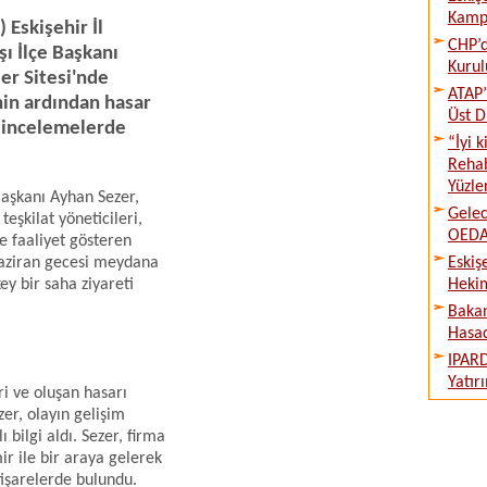
Kampı
 Eskişehir İl
CHP’d
ı İlçe Başkanı
Kurul
er Sitesi'nde
ATAP’
in ardından hasar
Üst D
k incelemelerde
“İyi 
Rehab
Yüzle
 Başkanı Ayhan Sezer,
Gelec
eşkilat yöneticileri,
OEDAŞ
e faaliyet gösteren
aziran gecesi meydana
Eskiş
y bir saha ziyareti
Hekim
Bakan
Hasad
IPARD
Yatır
ri ve oluşan hasarı
er, olayın gelişim
 bilgi aldı. Sezer, firma
r ile bir araya gelerek
tişarelerde bulundu.