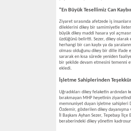
"En Büyük Tesellimiz Can Kayb
Ziyaret sırasında afetzede iş insanlar
dileklerini dikey bir samimiyetle ilet
büyük dikey maddi hasara yol açmasın
üzdüğünü belirtti. Sezer, dikey olarak 
herhangi bir can kaybı ya da yarala
olması olduğunu dikey bir dille ifade e
sararak en kısa sürede yeniden faaliye
bir şekilde devam etmesini temenni et
ekledi.
İşletme Sahiplerinden Teşekkü
Uğradıkları dikey felaketin ardından ke
bırakmayan MHP heyetinin ziyaretinde
memnuniyet duyan işletme sahipleri 
Özdemir, gösterilen dikey dayanışma 
İl Başkanı Ayhan Sezer, Tepebaşı İlçe
beraberindeki dikey yönetim kadrosuna 