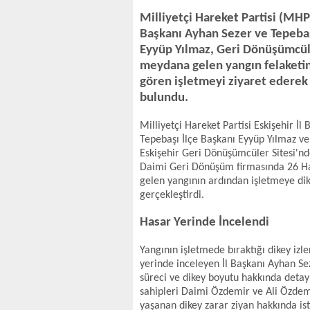
Milliyetçi Hareket Partisi (MHP)
Başkanı Ayhan Sezer ve Tepebaş
Eyyüp Yılmaz, Geri Dönüşümcül
meydana gelen yangın felaketin
gören işletmeyi ziyaret edere
bulundu.
Milliyetçi Hareket Partisi Eskişehir İl
Tepebaşı İlçe Başkanı Eyyüp Yılmaz ve t
Eskişehir Geri Dönüşümcüler Sitesi'nd
Daimi Geri Dönüşüm firmasında 26 H
gelen yangının ardından işletmeye dike
gerçekleştirdi.
Hasar Yerinde İncelendi
Yangının işletmede bıraktığı dikey izle
yerinde inceleyen İl Başkanı Ayhan Sez
süreci ve dikey boyutu hakkında detaylı
sahipleri Daimi Özdemir ve Ali Özdemi
yaşanan dikey zarar ziyan hakkında is