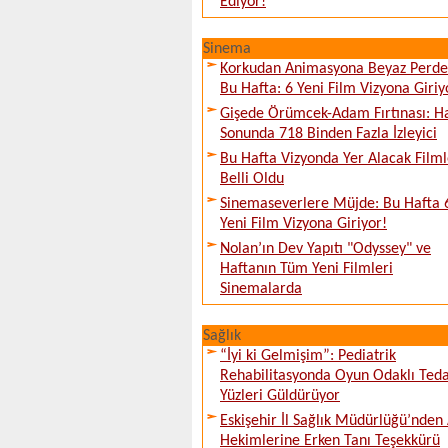
Ediyor!
Sinema
Korkudan Animasyona Beyaz Perd
Bu Hafta: 6 Yeni Film Vizyona Giriy
Gişede Örümcek-Adam Fırtınası: H
Sonunda 718 Binden Fazla İzleyici
Bu Hafta Vizyonda Yer Alacak Filml
Belli Oldu
Sinemaseverlere Müjde: Bu Hafta 
Yeni Film Vizyona Giriyor!
Nolan’ın Dev Yapıtı "Odyssey" ve
Haftanın Tüm Yeni Filmleri
Sinemalarda
Sağlık
“İyi ki Gelmişim”: Pediatrik
Rehabilitasyonda Oyun Odaklı Teda
Yüzleri Güldürüyor
Eskişehir İl Sağlık Müdürlüğü’nden 
Hekimlerine Erken Tanı Teşekkürü