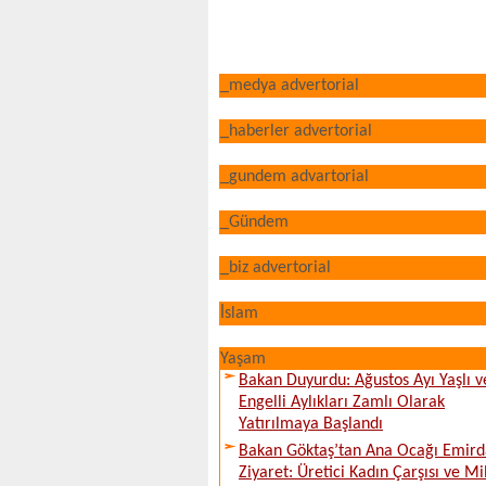
_medya advertorial
_haberler advertorial
_gundem advartorial
_Gündem
_biz advertorial
İslam
Yaşam
Bakan Duyurdu: Ağustos Ayı Yaşlı v
Engelli Aylıkları Zamlı Olarak
Yatırılmaya Başlandı
Bakan Göktaş’tan Ana Ocağı Emird
Ziyaret: Üretici Kadın Çarşısı ve Mi