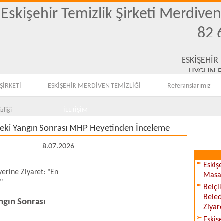
Eskişehir Temizlik Şirketi Merdive
82 
ESKİŞEHİR
UYGUN F
ŞİRKETİ
ESKİŞEHİR MERDİVEN TEMİZLİĞİ
Referanslarımız
zliği
İLETİŞİM
deki Yangın Sonrası MHP Heyetinden İnceleme
8.07.2026
Eskiş
yerine Ziyaret: "En
Masay
"
Belçi
Beled
ngın Sonrası
Ziyare
Eskiş