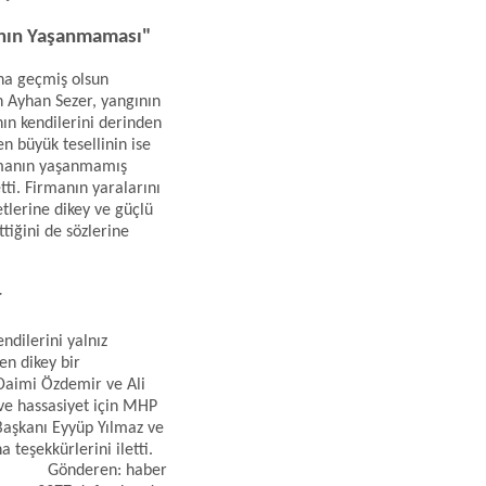
ının Yaşanmaması"
ına geçmiş olsun
en Ayhan Sezer, yangının
ın kendilerini derinden
en büyük tesellinin ise
nmanın yaşanmamış
tti. Firmanın yaralarını
tlerine dikey ve güçlü
tiğini de sözlerine
r
ndilerini yalnız
n dikey bir
Daimi Özdemir ve Ali
ve hassasiyet için MHP
 Başkanı Eyyüp Yılmaz ve
teşekkürlerini iletti.
Gönderen: haber