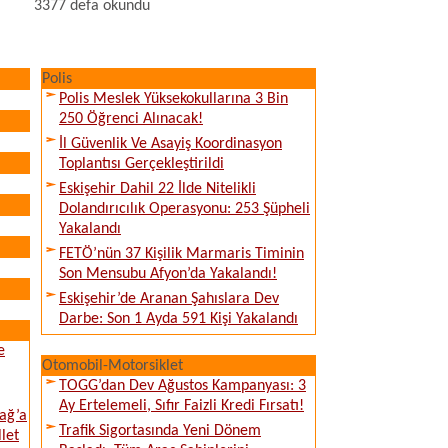
3377 defa okundu
Polis
Polis Meslek Yüksekokullarına 3 Bin
250 Öğrenci Alınacak!
İl Güvenlik Ve Asayiş Koordinasyon
Toplantısı Gerçekleştirildi
Eskişehir Dahil 22 İlde Nitelikli
Dolandırıcılık Operasyonu: 253 Şüpheli
Yakalandı
FETÖ’nün 37 Kişilik Marmaris Timinin
Son Mensubu Afyon’da Yakalandı!
Eskişehir’de Aranan Şahıslara Dev
Darbe: Son 1 Ayda 591 Kişi Yakalandı
e
Otomobil-Motorsiklet
TOGG’dan Dev Ağustos Kampanyası: 3
Ay Ertelemeli, Sıfır Faizli Kredi Fırsatı!
ağ’a
Trafik Sigortasında Yeni Dönem
llet