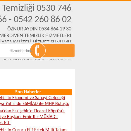
n Temizliği 0530 746
66 - 0542 260 86 02
ÖZNUR AYDIN 0534 864 19 30
 MERDİVEN TEMİZLİK HİZMETLERİ
İYATA KALİTELİ HİZMET SUNUMU
Hizmetlerimiz
Emek Mh. Yanartaş Sk. No:31 Eskişehir
www.eskisehirmerdiventemizliksirketi.com
0501 666 94 21 - 0542 260 86 02 - 0530 746 82 66
Son Haberler
ehir’in Ekonomi ve Sanayi Geleceği
a Yatırıldı: ESMİAD ile MHP Buluştu
ka’dan Eskişehir’e Ticaret Köprüsü:
iye Başkanı Emir Kır MÜSİAD’ı
t Etti
ehir’in Gururu Elif Ertek Millî Takım