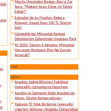
Meclis Üyesinden Başkan Ataç’a Zor
nlığı
Soru: "Makam Aracı Eşine mi Tahsis
Edildi?"
Eskişehir’de Su Fiyatları Rekora
enme
Koşuyor: İnşaat Suyu 100 TL Sınırını
Aştı!
Gündoğdu’da Milyonluk Kentsel
Dönüşümün Gölgesinde Unutulan Park
Yıl 2026, Takvim 1 Ağustos: Milyonlar
Harcanan Kentpark Plajı Ne Zaman
Açılacak?
Fıkıh
ver
Eğitim
Anadolu Sağlık Bilimleri Fakültesi
n,
Geleceğin Uzmanlarını Hazırlıyor
Sanatın ve Sahnenin Kalbi Anadolu’da
Atıyor: Devlet Konservatuvarı
m
Yaklaşık 70 Yıllık Birikimle Geleceğin
li
Liderleri Yetişiyor: Anadolu Üniversitesi