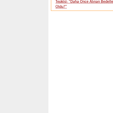
Tepkisi: “Daha Önce Alınan Bedell
Oldu?”