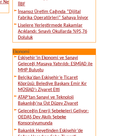
er Ne
İİBF
İnsansız Üretim Çağında “Dijital
Fabrika Operatörleri” Sahaya İniyor
Liselere Yerleştirmede Rakamlar
Açıklandı: Sınavlı Okullarda %95,76
Doluluk
Ekonomi
Eskişehir’in Ekonomi ve Sanayi
Geleceği Masaya Yatırıldı: ESMİAD ile
MHP Buluştu
Belçika’dan Eskişehir’e Ticaret
Köprüsü: Belediye Başkanı Emir Kır
MÜSİAD’ı Ziyaret Etti
ATAP’tan Sanayi ve Teknoloji
Bakanlığı’na Üst Düzey Ziyaret
Geleceğin Enerji Şebekeleri Geliyor:
OEDAŞ Dev Akıllı Şebeke
Konsorsiyumunda
Bakanlık Heyetinden Eskişehir’de