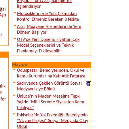
Başladı: Tüm Araç Sahiplerini
İlgilendiriyor
ğal
Motosikletinizde Yola Çıkmadan
Aştı
Kontrol Etmeniz Gereken 8 Nokta
Araç Muayene Hizmetlerinde Yeni
Dönem Başlıyor
er
ÖTV’de Yeni Dönem: Fiyattan Çok
Model Seçeneklerini ve Teknik
Planlamayı Etkileyebilir
Magazin
Odunpazarı Belediyesinden, Okul ve
Kamu Kurumlarına Katı Atık Faturası
Şadırvanda Çekilen Görüntü Sosyal
lık
Medyayı İkiye Böldü
or
Ünlüce’nin Maden Mesajına Tepki
afer
Yağdı: "Milli Servete Siyaseten Karşı
Çıkılıyor"
Eskişehir’de Yol Polemiği: Belediyenin
“Vizyon Projesi” Sosyal Medyada Olay
Oldu!