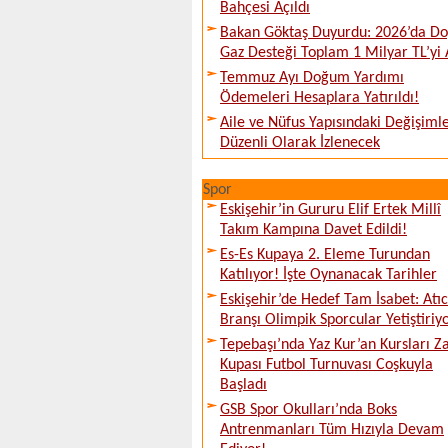
Bahçesi Açıldı
Bakan Göktaş Duyurdu: 2026’da Do
Gaz Desteği Toplam 1 Milyar TL’yi 
Temmuz Ayı Doğum Yardımı
Ödemeleri Hesaplara Yatırıldı!
Aile ve Nüfus Yapısındaki Değişiml
Düzenli Olarak İzlenecek
Spor
Eskişehir’in Gururu Elif Ertek Millî
Takım Kampına Davet Edildi!
Es-Es Kupaya 2. Eleme Turundan
Katılıyor! İşte Oynanacak Tarihler
Eskişehir’de Hedef Tam İsabet: Atıcı
Branşı Olimpik Sporcular Yetiştiriy
Tepebaşı’nda Yaz Kur’an Kursları Z
Kupası Futbol Turnuvası Coşkuyla
Başladı
GSB Spor Okulları’nda Boks
Antrenmanları Tüm Hızıyla Devam