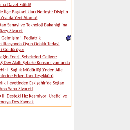
na Davet Edildi!
e İlçe Başkanlıkları Netleşti: Disiplin
u’na da Yeni Atama!
tan Sanayi ve Teknoloji Bakanlığı’na
üzey Ziyaret
ki Gelmişim”: Pediatrik
ilitasyonda Oyun Odaklı Tedavi
ri Güldürüyor
eğin Enerji Şebekeleri Geliyor:
 Dev Akıllı Şebeke Konsorsiyumunda
ehir İl Sağlık Müdürlüğü’nden Aile
lerine Erken Tanı Teşekkürü
lık Heyetinden Eskişehir’de Soğan
ına Saha Ziyareti
 III Desteği Hız Kesmiyor: Üretici ve
ımcıya Dev Kaynak