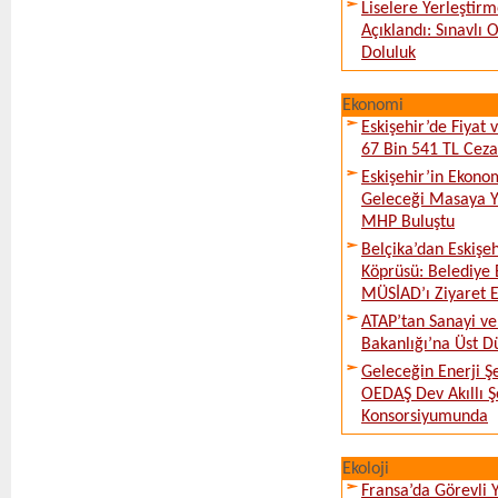
Liselere Yerleşti
Açıklandı: Sınavlı
Doluluk
Ekonomi
Eskişehir’de Fiyat 
67 Bin 541 TL Ceza
Eskişehir’in Ekono
Geleceği Masaya Ya
MHP Buluştu
Belçika’dan Eskişeh
Köprüsü: Belediye 
MÜSİAD’ı Ziyaret E
ATAP’tan Sanayi ve
Bakanlığı’na Üst D
Geleceğin Enerji Şe
OEDAŞ Dev Akıllı 
Konsorsiyumunda
Ekoloji
Fransa’da Görevli