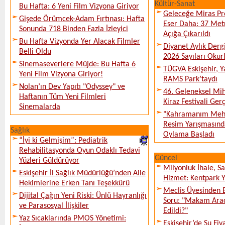
Kültür-Sanat
Bu Hafta: 6 Yeni Film Vizyona Giriyor
Geleceğe Miras Pro
Gişede Örümcek-Adam Fırtınası: Hafta
Eser Daha: 37 Metr
Sonunda 718 Binden Fazla İzleyici
Açığa Çıkarıldı
Bu Hafta Vizyonda Yer Alacak Filmler
Diyanet Aylık Derg
Belli Oldu
2026 Sayıları Okur
Sinemaseverlere Müjde: Bu Hafta 6
TÜGVA Eskişehir, Ya
Yeni Film Vizyona Giriyor!
RAMS Park’taydı
Nolan’ın Dev Yapıtı "Odyssey" ve
46. Geleneksel Mih
Haftanın Tüm Yeni Filmleri
Kiraz Festivali Gerç
Sinemalarda
"Kahramanım Mehm
Resim Yarışmasında
Sağlık
Oylama Başladı
“İyi ki Gelmişim”: Pediatrik
Rehabilitasyonda Oyun Odaklı Tedavi
Güncel
Yüzleri Güldürüyor
Milyonluk İhale, S
Eskişehir İl Sağlık Müdürlüğü’nden Aile
Hizmet: Kentpark Ya
Hekimlerine Erken Tanı Teşekkürü
Meclis Üyesinden 
Dijital Çağın Yeni Riski: Ünlü Hayranlığı
Soru: "Makam Arac
ve Parasosyal İlişkiler
Edildi?"
Yaz Sıcaklarında PMOS Yönetimi:
Eskişehir’de Su Fiy