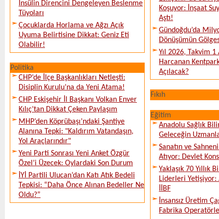
İnsülin Direncini Dengeleyen Beslenme
Koşuyor: İnşaat Suy
Tüyoları
Aştı!
Çocuklarda Horlama ve Ağzı Açık
Gündoğdu’da Milyo
Uyuma Belirtisine Dikkat: Geniz Eti
Dönüşümün Gölges
Olabilir!
Yıl 2026, Takvim 1
Harcanan Kentpark
Politika
Açılacak?
CHP’de İlçe Başkanlıkları Netleşti:
Disiplin Kurulu’na da Yeni Atama!
Fıkıh
CHP Eskişehir İl Başkanı Volkan Enver
Kılıç’tan Dikkat Çeken Paylaşım
Eğitim
MHP’den Köprübaşı’ndaki Şantiye
Anadolu Sağlık Bili
Alanına Tepki: "Kaldırım Vatandaşın,
Geleceğin Uzmanlar
Yol Araçlarındır"
Sanatın ve Sahneni
Yeni Parti Sonrası Yeni Anket Özgür
Atıyor: Devlet Kon
Özel’i Üzecek: Oylardaki Son Durum
Yaklaşık 70 Yıllık 
İYİ Partili Ulucan’dan Katı Atık Bedeli
Liderleri Yetişiyor
Tepkisi: “Daha Önce Alınan Bedeller Ne
İİBF
Oldu?”
İnsansız Üretim Çağ
Fabrika Operatörle