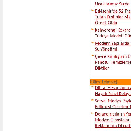
Uçaklarımız Yurda
Eskişehir’de 52 Tr
Tutan Kızılinler Ma
Örnek Oldu
Kahverengi Kokarc
Türkiye Modeli Dü
Modern Yapılarda S
Su Yönetimi
Çevre Kirliliğinin
Panosu: Temizleme
Diktiler
Bilim-Teknoloji
Dijital Hesaplama 
Hayatı Nasıl Kolayl
Sosyal Medya Payl
Edilmesi Gereken 
Dolandırıcıların Ye
Medya: E-postalar 
Reklamlara Dikkat