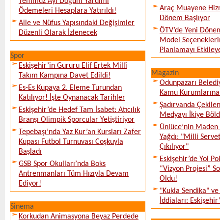
Temmuz Ayı Doğum Yardımı
Araç Muayene Hizm
Ödemeleri Hesaplara Yatırıldı!
Dönem Başlıyor
Aile ve Nüfus Yapısındaki Değişimler
ÖTV’de Yeni Dönem
Düzenli Olarak İzlenecek
Model Seçeneklerin
Planlamayı Etkileye
Spor
Eskişehir’in Gururu Elif Ertek Millî
Magazin
Takım Kampına Davet Edildi!
Odunpazarı Beledi
Es-Es Kupaya 2. Eleme Turundan
Kamu Kurumlarına K
Katılıyor! İşte Oynanacak Tarihler
Şadırvanda Çekilen
Eskişehir’de Hedef Tam İsabet: Atıcılık
Medyayı İkiye Böl
Branşı Olimpik Sporcular Yetiştiriyor
Ünlüce’nin Maden 
Tepebaşı’nda Yaz Kur’an Kursları Zafer
Yağdı: "Milli Serve
Kupası Futbol Turnuvası Coşkuyla
Çıkılıyor"
Başladı
Eskişehir’de Yol Po
GSB Spor Okulları’nda Boks
“Vizyon Projesi” 
Antrenmanları Tüm Hızıyla Devam
Oldu!
Ediyor!
"Kukla Sendika" ve
İddiaları: Eskişehir
Sinema
Korkudan Animasyona Beyaz Perdede