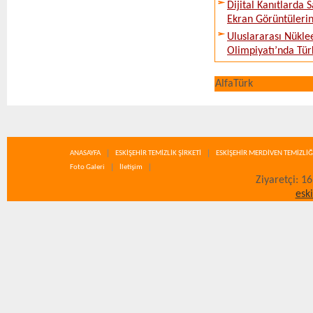
Dijital Kanıtlarda S
Ekran Görüntüleri
Uluslararası Nükle
Olimpiyatı’nda Tür
AlfaTürk
ANASAYFA
ESKİŞEHİR TEMİZLİK ŞİRKETİ
ESKİŞEHİR MERDİVEN TEMİZLİĞ
Foto Galeri
İletişim
Ziyaretçi: 1
esk