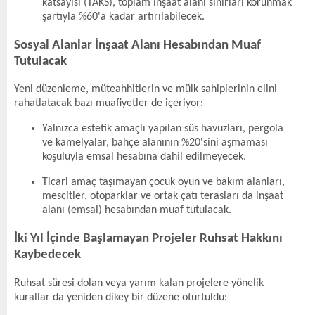
katsayısı (TAKS), toplam inşaat alanı sınırları korunmak
şartıyla %60'a kadar artırılabilecek.
Sosyal Alanlar İnşaat Alanı Hesabından Muaf
Tutulacak
Yeni düzenleme, müteahhitlerin ve mülk sahiplerinin elini
rahatlatacak bazı muafiyetler de içeriyor:
Yalnızca estetik amaçlı yapılan süs havuzları, pergola
ve kamelyalar, bahçe alanının %20'sini aşmaması
koşuluyla emsal hesabına dahil edilmeyecek.
Ticari amaç taşımayan çocuk oyun ve bakım alanları,
mescitler, otoparklar ve ortak çatı terasları da inşaat
alanı (emsal) hesabından muaf tutulacak.
İki Yıl İçinde Başlamayan Projeler Ruhsat Hakkını
Kaybedecek
Ruhsat süresi dolan veya yarım kalan projelere yönelik
kurallar da yeniden dikey bir düzene oturtuldu: