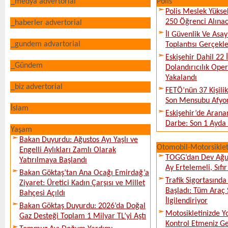
_medya advertorial
Polis
Polis Meslek Yükse
250 Öğrenci Alına
_haberler advertorial
İl Güvenlik Ve Asa
_gundem advartorial
Toplantısı Gerçekleş
Eskişehir Dahil 22 İ
_Gündem
Dolandırıcılık Ope
Yakalandı
_biz advertorial
FETÖ’nün 37 Kişili
Son Mensubu Afyon
İslam
Eskişehir’de Arana
Darbe: Son 1 Ayda 
Yaşam
Bakan Duyurdu: Ağustos Ayı Yaşlı ve
Otomobil-Motorsikle
Engelli Aylıkları Zamlı Olarak
TOGG’dan Dev Ağu
Yatırılmaya Başlandı
Ay Ertelemeli, Sıfır 
Bakan Göktaş’tan Ana Ocağı Emirdağ’a
Trafik Sigortasınd
Ziyaret: Üretici Kadın Çarşısı ve Millet
Başladı: Tüm Araç 
Bahçesi Açıldı
İlgilendiriyor
Bakan Göktaş Duyurdu: 2026’da Doğal
Motosikletinizde 
Gaz Desteği Toplam 1 Milyar TL’yi Aştı
Kontrol Etmeniz G