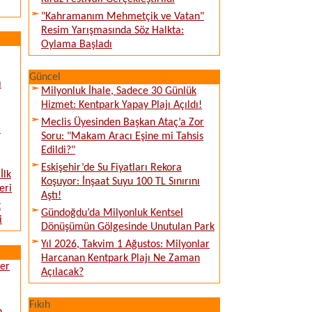
"Kahramanım Mehmetçik ve Vatan"
Resim Yarışmasında Söz Halkta:
Oylama Başladı
Güncel
ı
Milyonluk İhale, Sadece 30 Günlük
Hizmet: Kentpark Yapay Plajı Açıldı!
Meclis Üyesinden Başkan Ataç’a Zor
:
Soru: "Makam Aracı Eşine mi Tahsis
Edildi?"
Eskişehir’de Su Fiyatları Rekora
İlk
Koşuyor: İnşaat Suyu 100 TL Sınırını
eri
Aştı!
t
Gündoğdu’da Milyonluk Kentsel
i
Dönüşümün Gölgesinde Unutulan Park
Yıl 2026, Takvim 1 Ağustos: Milyonlar
Harcanan Kentpark Plajı Ne Zaman
ver
Açılacak?
Fıkıh