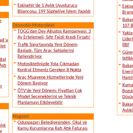
Eskişehir’de 1 Aylık Uyuşturucu
Eskiş
Bilançosu: 199 Şüpheliye İşlem Yapıldı
Branş
Bakan
e
Otomobil-Motorsiklet
107 B
TOGG’dan Dev Ağustos Kampanyası: 3
Yakla
Ay Ertelemeli, Sıfır Faizli Kredi Fırsatı!
Lider
ağ’a
Trafik Sigortasında Yeni Dönem
İİBF
llet
Başladı: Tüm Araç Sahiplerini
Güne
İlgilendiriyor
tetik
ğal
Motosikletinizde Yola Çıkmadan
Aştı
Bakan
Kontrol Etmeniz Gereken 8 Nokta
Enerj
Araç Muayene Hizmetlerinde Yeni
Haml
Dönem Başlıyor
Kumar
er
ÖTV’de Yeni Dönem: Fiyattan Çok
Bozul
Model Seçeneklerini ve Teknik
Düşü
Planlamayı Etkileyebilir
Bakan
Aylık
Magazin
Odunpazarı Belediyesinden, Okul ve
lık
Kamu Kurumlarına Katı Atık Faturası
or