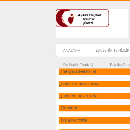
ANASAYFA
ESKİŞEHİR TEMİZLİK 
Dış Cephe Temizliği
Fabrika Temi
_medya advertorial
_haberler advertorial
_gundem advartorial
_Gündem
_biz advertorial