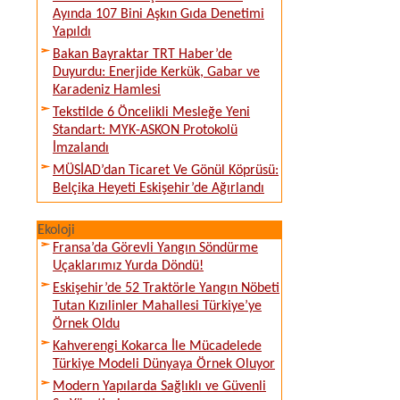
Ayında 107 Bini Aşkın Gıda Denetimi
Yapıldı
Bakan Bayraktar TRT Haber’de
Duyurdu: Enerjide Kerkük, Gabar ve
Karadeniz Hamlesi
Tekstilde 6 Öncelikli Mesleğe Yeni
Standart: MYK-ASKON Protokolü
İmzalandı
MÜSİAD’dan Ticaret Ve Gönül Köprüsü:
Belçika Heyeti Eskişehir’de Ağırlandı
Ekoloji
Fransa’da Görevli Yangın Söndürme
Uçaklarımız Yurda Döndü!
Eskişehir’de 52 Traktörle Yangın Nöbeti
Tutan Kızılinler Mahallesi Türkiye’ye
Örnek Oldu
Kahverengi Kokarca İle Mücadelede
Türkiye Modeli Dünyaya Örnek Oluyor
Modern Yapılarda Sağlıklı ve Güvenli