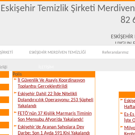
Eskişehir Temizlik Şirketi Merdive
82 
ESKİŞEHİR
UYGUN F
ŞİRKETİ
ESKİŞEHİR MERDİVEN TEMİZLİĞİ
Referanslarımız
zliği
İLETİŞİM
Polis
İl Güvenlik Ve Asayiş Koordinasyon
Toplantısı Gerçekleştirildi
Eskişehir Dahil 22 İlde Nitelikli
Dolandırıcılık Operasyonu: 253 Şüpheli
Eskiş
Yakalandı
Hafta
FETÖ’nün 37 Kişilik Marmaris Timinin
Es-Es
Son Mensubu Afyon’da Yakalandı!
İşte 
Eskişehir’de Aranan Şahıslara Dev
Milyo
Darbe: Son 1 Ayda 591 Kişi Yakalandı
Kentp