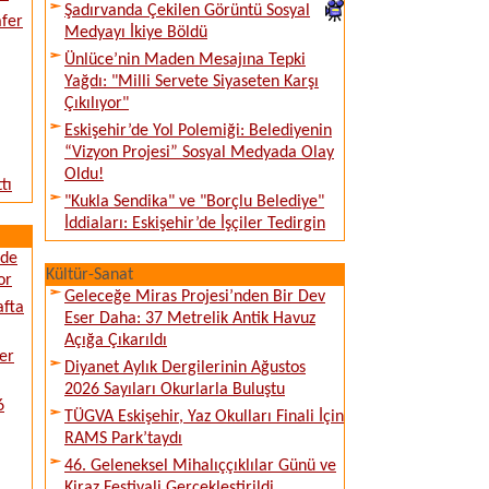
Şadırvanda Çekilen Görüntü Sosyal
afer
Medyayı İkiye Böldü
Ünlüce’nin Maden Mesajına Tepki
Yağdı: "Milli Servete Siyaseten Karşı
Çıkılıyor"
Eskişehir’de Yol Polemiği: Belediyenin
“Vizyon Projesi” Sosyal Medyada Olay
Oldu!
tı
"Kukla Sendika" ve "Borçlu Belediye"
İddiaları: Eskişehir’de İşçiler Tedirgin
ede
Kültür-Sanat
or
Geleceğe Miras Projesi’nden Bir Dev
afta
Eser Daha: 37 Metrelik Antik Havuz
Açığa Çıkarıldı
er
Diyanet Aylık Dergilerinin Ağustos
2026 Sayıları Okurlarla Buluştu
6
TÜGVA Eskişehir, Yaz Okulları Finali İçin
RAMS Park’taydı
46. Geleneksel Mihalıççıklılar Günü ve
Kiraz Festivali Gerçekleştirildi