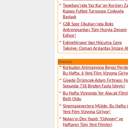
Tepebaşı’nda Yaz Kur’an Kursları Z
Kupası Futbol Turnuvası Coşkuyla
Başladı
GSB Spor Okulları’nda Boks
Antrenmanları Tüm Hızıyla Devam
Ediyor!
Eskişehirspor’dan Hücuma Genç
Takviye: Osman Arslantaş İmzayı At
Sinema
Korkudan Animasyona Beyaz Perd
Bu Hafta: 6 Yeni Film Vizyona Giriy
Gişede Örümcek-Adam Fırtınası: H
Sonunda 718 Binden Fazla İzleyici
Bu Hafta Vizyonda Yer Alacak Filml
Belli Oldu
Sinemaseverlere Müjde: Bu Hafta 
Yeni Film Vizyona Giriyor!
Nolan’ın Dev Yapıtı "Odyssey" ve
Haftanın Tüm Yeni Filmleri