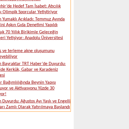
ehir’de Hedef Tam İsabet: Atıcılık
ı Olimpik Sporcular Yetiştiriyor
 Yumaklı Açıkladı: Temmuz Ayında
ini Aşkın Gıda Denetimi Yapıldı
şık 70 Yıllık Birikimle Geleceğin
leri Yetişiyor: Anadolu Üniversitesi
ş ve terleme akne oluşumunu
leyebiliyor
 Bayraktar TRT Haber’de Duyurdu:
ide Kerkük, Gabar ve Karadeniz
esi
 Bağımlılığında Beynin Yapısı
uyor ve Aktivasyonu Yüzde 30
yor!
 Duyurdu: Ağustos Ayı Yaşlı ve Engelli
ları Zamlı Olarak Yatırılmaya Başlandı