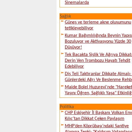
Sinemalarda
Sağlık
Güneş ve terleme akne oluşumunu
tetikleyebiliyor
Kumar Bağımlılığında Beynin Yapıs
Bozuluyor ve Aktivasyonu Yüzde 30
Düşüyor!
Tek Bacakta Şişlik Ve Ağrıya Dikkat
Derin Ven Trombozu Hayatı Tehdit
Edebiliyor
Diş Teli Taktıranlar Dikkate Almalı: 
Günlerdeki Ağrı Ve Beslenme Rehb
Maide Bolel Huzurevi’nde "Hareke
Yaşını Öğren, Sağlıklı Yaşa" Etkinliğ
Politika
CHP Eskişehir İl Başkanı Volkan En
Kılıç’tan Dikkat Çeken Paylaşım
MHP’den Köprübaşı’ndaki Şantiye