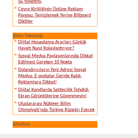
Su Yönetimi
Çevre Kirliliğinin Üstüne Reklam
Panosu: Temizlemek Yerine Bilboard
Diktiler
Bilim-Teknoloji
Dijital Hesaplama Araçları Günlük
Hayatı Nasıl Kolaylaştırıyor?
Sosyal Medya Paylaşımlarında Dikkat
Edilmesi Gereken 10 Nokta
Dolandırıcıların Yeni Adresi Sosyal
Medya: E-postalar Geride Kaldı,
Reklamlara Dikkat!
Dijital Kanıtlarda Sahtecilik Tehdidi:
Ekran Görüntülerine Güvenmeyin!
Uluslararası Nükleer Bilim
Olimpiyatı’nda Türkiye Rüzgârı Esecek
AlfaTürk