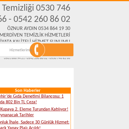
n Temizliği 0530 746
66 - 0542 260 86 02
ÖZNUR AYDIN 0534 864 19 30
 MERDİVEN TEMİZLİK HİZMETLERİ
İYATA KALİTELİ HİZMET SUNUMU
Hizmetlerimiz
Emek Mh. Yanartaş Sk. No:31 Eskişehir
www.eskisehirmerdiventemizliksirketi.com
0501 666 94 21 - 0542 260 86 02 - 0530 746 82 66
Son Haberler
ehir’de Gıda Denetimi Bilançosu: 1
da 802 Bin TL Ceza!
 Kupaya 2. Eleme Turundan Katılıyor!
Oynanacak Tarihler
nluk İhale, Sadece 30 Günlük Hizmet:
ark Yapay Plajı Açıldı!