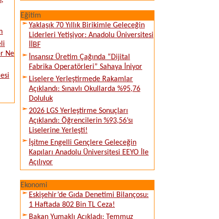
n,
Eğitim
Yaklaşık 70 Yıllık Birikimle Geleceğin
m
Liderleri Yetişiyor: Anadolu Üniversitesi
li
İİBF
er Ne
İnsansız Üretim Çağında “Dijital
Fabrika Operatörleri” Sahaya İniyor
esi
Liselere Yerleştirmede Rakamlar
Açıklandı: Sınavlı Okullarda %95,76
Doluluk
2026 LGS Yerleştirme Sonuçları
Açıklandı: Öğrencilerin %93,56’sı
Liselerine Yerleşti!
İşitme Engelli Gençlere Geleceğin
Kapıları Anadolu Üniversitesi EEYO İle
Açılıyor
Ekonomi
Eskişehir’de Gıda Denetimi Bilançosu:
1 Haftada 802 Bin TL Ceza!
Bakan Yumaklı Açıkladı: Temmuz