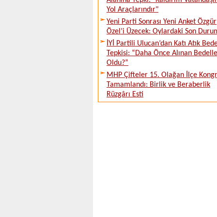
Alanına Tepki: "Kaldırım Vatandaşı
Yol Araçlarındır"
Yeni Parti Sonrası Yeni Anket Özgür
Özel’i Üzecek: Oylardaki Son Duru
İYİ Partili Ulucan’dan Katı Atık Bede
Tepkisi: “Daha Önce Alınan Bedell
Oldu?”
MHP Çifteler 15. Olağan İlçe Kongr
Tamamlandı: Birlik ve Beraberlik
Rüzgârı Esti