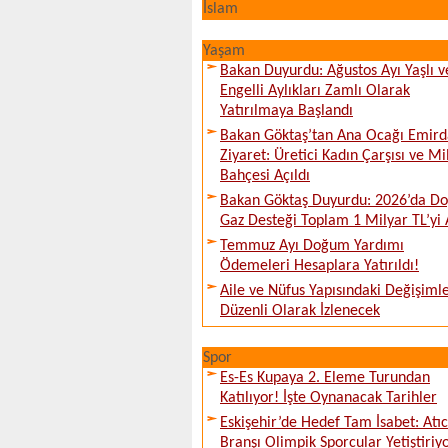
İslam
Yaşam
Bakan Duyurdu: Ağustos Ayı Yaşlı v
Engelli Aylıkları Zamlı Olarak
Yatırılmaya Başlandı
Bakan Göktaş’tan Ana Ocağı Emird
Ziyaret: Üretici Kadın Çarşısı ve Mi
Bahçesi Açıldı
Bakan Göktaş Duyurdu: 2026’da Do
Gaz Desteği Toplam 1 Milyar TL’yi 
Temmuz Ayı Doğum Yardımı
Ödemeleri Hesaplara Yatırıldı!
Aile ve Nüfus Yapısındaki Değişiml
Düzenli Olarak İzlenecek
Spor
Es-Es Kupaya 2. Eleme Turundan
Katılıyor! İşte Oynanacak Tarihler
Eskişehir’de Hedef Tam İsabet: Atıcı
Branşı Olimpik Sporcular Yetiştiriy