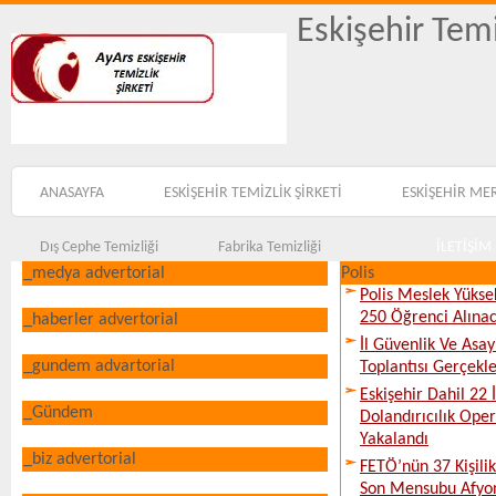
Eskişehir Temi
ANASAYFA
ESKİŞEHİR TEMİZLİK ŞİRKETİ
ESKİŞEHİR ME
Dış Cephe Temizliği
Fabrika Temizliği
İLETİŞİM
_medya advertorial
Polis
Polis Meslek Yükse
250 Öğrenci Alına
_haberler advertorial
İl Güvenlik Ve Asa
_gundem advartorial
Toplantısı Gerçekleş
Eskişehir Dahil 22 İ
_Gündem
Dolandırıcılık Ope
Yakalandı
_biz advertorial
FETÖ’nün 37 Kişili
Son Mensubu Afyon