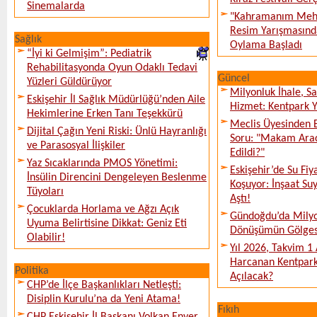
Sinemalarda
"Kahramanım Mehm
Resim Yarışmasında
Sağlık
Oylama Başladı
“İyi ki Gelmişim”: Pediatrik
Rehabilitasyonda Oyun Odaklı Tedavi
Güncel
Yüzleri Güldürüyor
Milyonluk İhale, S
Eskişehir İl Sağlık Müdürlüğü’nden Aile
Hizmet: Kentpark Ya
Hekimlerine Erken Tanı Teşekkürü
Meclis Üyesinden 
Dijital Çağın Yeni Riski: Ünlü Hayranlığı
Soru: "Makam Arac
ve Parasosyal İlişkiler
Edildi?"
Yaz Sıcaklarında PMOS Yönetimi:
Eskişehir’de Su Fiy
İnsülin Direncini Dengeleyen Beslenme
Koşuyor: İnşaat Suy
Tüyoları
Aştı!
Çocuklarda Horlama ve Ağzı Açık
Gündoğdu’da Milyo
Uyuma Belirtisine Dikkat: Geniz Eti
Dönüşümün Gölges
Olabilir!
Yıl 2026, Takvim 1
Harcanan Kentpark
Politika
Açılacak?
CHP’de İlçe Başkanlıkları Netleşti:
Disiplin Kurulu’na da Yeni Atama!
Fıkıh