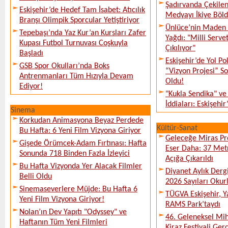
Şadırvanda Çekilen
Eskişehir’de Hedef Tam İsabet: Atıcılık
Medyayı İkiye Böl
Branşı Olimpik Sporcular Yetiştiriyor
Ünlüce’nin Maden 
Tepebaşı’nda Yaz Kur’an Kursları Zafer
Yağdı: "Milli Serve
Kupası Futbol Turnuvası Coşkuyla
Çıkılıyor"
Başladı
Eskişehir’de Yol Po
GSB Spor Okulları’nda Boks
“Vizyon Projesi” 
Antrenmanları Tüm Hızıyla Devam
Oldu!
Ediyor!
"Kukla Sendika" ve
İddiaları: Eskişehir
Sinema
Korkudan Animasyona Beyaz Perdede
Kültür-Sanat
Bu Hafta: 6 Yeni Film Vizyona Giriyor
Geleceğe Miras Pro
Gişede Örümcek-Adam Fırtınası: Hafta
Eser Daha: 37 Metr
Sonunda 718 Binden Fazla İzleyici
Açığa Çıkarıldı
Bu Hafta Vizyonda Yer Alacak Filmler
Diyanet Aylık Derg
Belli Oldu
2026 Sayıları Okur
Sinemaseverlere Müjde: Bu Hafta 6
TÜGVA Eskişehir, Ya
Yeni Film Vizyona Giriyor!
RAMS Park’taydı
Nolan’ın Dev Yapıtı "Odyssey" ve
46. Geleneksel Mih
Haftanın Tüm Yeni Filmleri
Kiraz Festivali Gerç