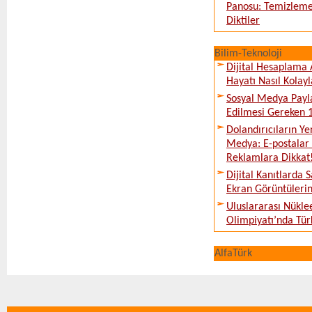
Panosu: Temizleme
Diktiler
Bilim-Teknoloji
Dijital Hesaplama 
Hayatı Nasıl Kolayl
Sosyal Medya Payl
Edilmesi Gereken 
Dolandırıcıların Ye
Medya: E-postalar 
Reklamlara Dikkat
Dijital Kanıtlarda S
Ekran Görüntüleri
Uluslararası Nükle
Olimpiyatı’nda Tür
AlfaTürk