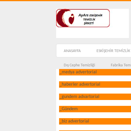
ANASAYFA
ESKİŞEHİR TEMİZLİK 
Dış Cephe Temizliği
Fabrika Temi
_medya advertorial
_haberler advertorial
_gundem advartorial
_Gündem
_biz advertorial