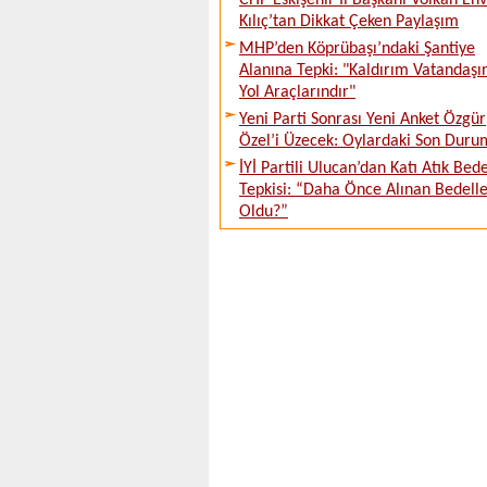
CHP Eskişehir İl Başkanı Volkan En
Kılıç’tan Dikkat Çeken Paylaşım
MHP’den Köprübaşı’ndaki Şantiye
Alanına Tepki: "Kaldırım Vatandaşı
Yol Araçlarındır"
Yeni Parti Sonrası Yeni Anket Özgür
Özel’i Üzecek: Oylardaki Son Duru
İYİ Partili Ulucan’dan Katı Atık Bede
Tepkisi: “Daha Önce Alınan Bedell
Oldu?”