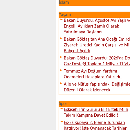
İslam
Yaşam
Bakan Duyurdu: Ağustos Ayı Yaşlı v
Engelli Aylıkları Zamlı Olarak
Yatırılmaya Başlandı
Bakan Göktaş’tan Ana Ocağı Emird
Ziyaret: Üretici Kadın Çarşısı ve Mi
Bahçesi Açıldı
Bakan Göktaş Duyurdu: 2026’da Do
Gaz Desteği Toplam 1 Milyar TL’yi 
Temmuz Ayı Doğum Yardımı
Ödemeleri Hesaplara Yatırıldı!
Aile ve Nüfus Yapısındaki Değişiml
Düzenli Olarak İzlenecek
Spor
Eskişehir’in Gururu Elif Ertek Millî
Takım Kampına Davet Edildi!
Es-Es Kupaya 2. Eleme Turundan
Katılıyor! İşte Oynanacak Tarihler