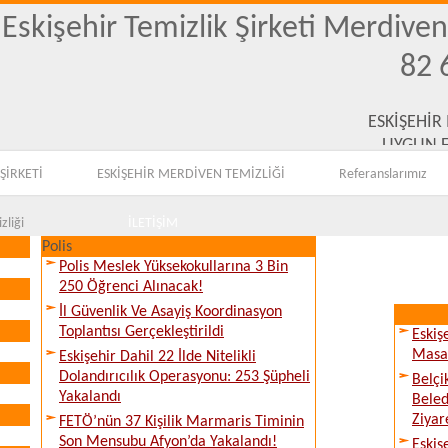
Eskişehir Temizlik Şirketi Merdive
82 
ESKİŞEHİR
UYGUN F
ŞİRKETİ
ESKİŞEHİR MERDİVEN TEMİZLİĞİ
Referanslarımız
zliği
İLETİŞİM
Polis
Polis Meslek Yüksekokullarına 3 Bin
250 Öğrenci Alınacak!
İl Güvenlik Ve Asayiş Koordinasyon
Toplantısı Gerçekleştirildi
Eskiş
Masay
Eskişehir Dahil 22 İlde Nitelikli
Dolandırıcılık Operasyonu: 253 Şüpheli
Belçi
Yakalandı
Beled
Ziyare
FETÖ’nün 37 Kişilik Marmaris Timinin
Son Mensubu Afyon’da Yakalandı!
Eskiş