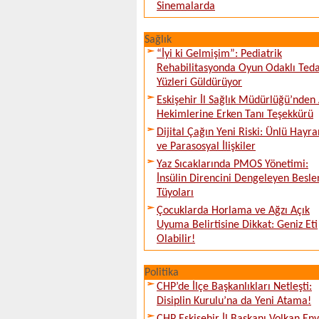
Sinemalarda
Sağlık
“İyi ki Gelmişim”: Pediatrik
Rehabilitasyonda Oyun Odaklı Teda
Yüzleri Güldürüyor
Eskişehir İl Sağlık Müdürlüğü’nden 
Hekimlerine Erken Tanı Teşekkürü
Dijital Çağın Yeni Riski: Ünlü Hayra
ve Parasosyal İlişkiler
Yaz Sıcaklarında PMOS Yönetimi:
İnsülin Direncini Dengeleyen Besl
Tüyoları
Çocuklarda Horlama ve Ağzı Açık
Uyuma Belirtisine Dikkat: Geniz Eti
Olabilir!
Politika
CHP’de İlçe Başkanlıkları Netleşti:
Disiplin Kurulu’na da Yeni Atama!