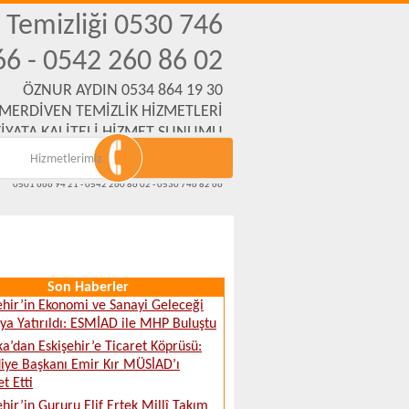
n Temizliği 0530 746
66 - 0542 260 86 02
ÖZNUR AYDIN 0534 864 19 30
 MERDİVEN TEMİZLİK HİZMETLERİ
İYATA KALİTELİ HİZMET SUNUMU
Hizmetlerimiz
Emek Mh. Yanartaş Sk. No:31 Eskişehir
www.eskisehirmerdiventemizliksirketi.com
0501 666 94 21 - 0542 260 86 02 - 0530 746 82 66
Son Haberler
ehir’in Ekonomi ve Sanayi Geleceği
a Yatırıldı: ESMİAD ile MHP Buluştu
ka’dan Eskişehir’e Ticaret Köprüsü:
iye Başkanı Emir Kır MÜSİAD’ı
t Etti
ehir’in Gururu Elif Ertek Millî Takım