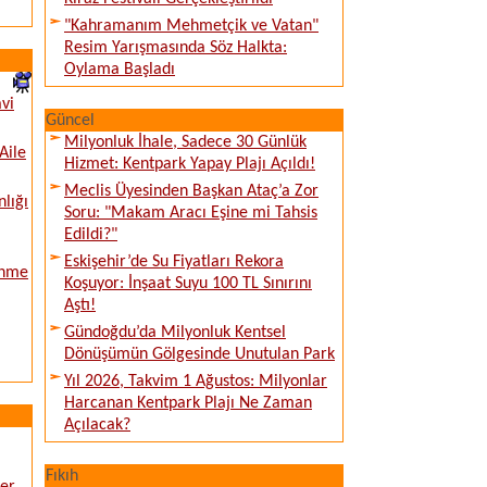
"Kahramanım Mehmetçik ve Vatan"
Resim Yarışmasında Söz Halkta:
Oylama Başladı
vi
Güncel
Milyonluk İhale, Sadece 30 Günlük
Aile
Hizmet: Kentpark Yapay Plajı Açıldı!
Meclis Üyesinden Başkan Ataç’a Zor
nlığı
Soru: "Makam Aracı Eşine mi Tahsis
Edildi?"
Eskişehir’de Su Fiyatları Rekora
enme
Koşuyor: İnşaat Suyu 100 TL Sınırını
Aştı!
Gündoğdu’da Milyonluk Kentsel
Dönüşümün Gölgesinde Unutulan Park
Yıl 2026, Takvim 1 Ağustos: Milyonlar
Harcanan Kentpark Plajı Ne Zaman
Açılacak?
Fıkıh