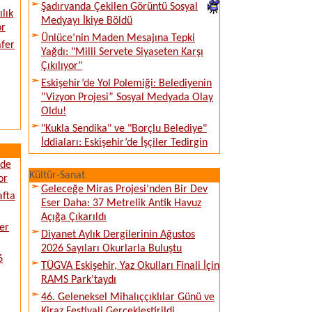
Şadırvanda Çekilen Görüntü Sosyal
lık
Medyayı İkiye Böldü
or
Ünlüce’nin Maden Mesajına Tepki
afer
Yağdı: "Milli Servete Siyaseten Karşı
Çıkılıyor"
Eskişehir’de Yol Polemiği: Belediyenin
“Vizyon Projesi” Sosyal Medyada Olay
Oldu!
"Kukla Sendika" ve "Borçlu Belediye"
İddiaları: Eskişehir’de İşçiler Tedirgin
ede
Kültür-Sanat
or
Geleceğe Miras Projesi’nden Bir Dev
afta
Eser Daha: 37 Metrelik Antik Havuz
Açığa Çıkarıldı
er
Diyanet Aylık Dergilerinin Ağustos
2026 Sayıları Okurlarla Buluştu
6
TÜGVA Eskişehir, Yaz Okulları Finali İçin
RAMS Park’taydı
46. Geleneksel Mihalıççıklılar Günü ve
Kiraz Festivali Gerçekleştirildi