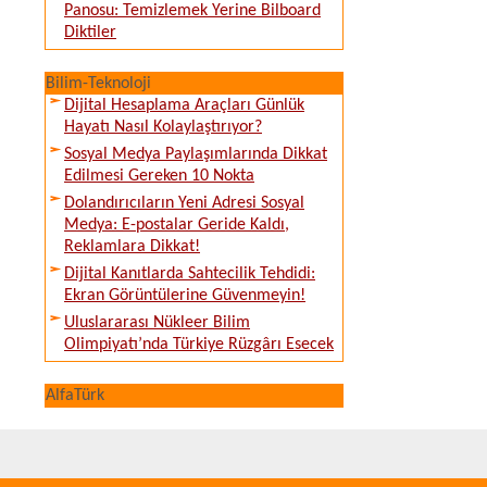
Panosu: Temizlemek Yerine Bilboard
Diktiler
Bilim-Teknoloji
Dijital Hesaplama Araçları Günlük
Hayatı Nasıl Kolaylaştırıyor?
Sosyal Medya Paylaşımlarında Dikkat
Edilmesi Gereken 10 Nokta
Dolandırıcıların Yeni Adresi Sosyal
Medya: E-postalar Geride Kaldı,
Reklamlara Dikkat!
Dijital Kanıtlarda Sahtecilik Tehdidi:
Ekran Görüntülerine Güvenmeyin!
Uluslararası Nükleer Bilim
Olimpiyatı’nda Türkiye Rüzgârı Esecek
AlfaTürk