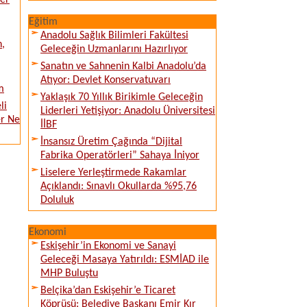
ver
Eğitim
Anadolu Sağlık Bilimleri Fakültesi
n,
Geleceğin Uzmanlarını Hazırlıyor
Sanatın ve Sahnenin Kalbi Anadolu’da
Atıyor: Devlet Konservatuvarı
m
Yaklaşık 70 Yıllık Birikimle Geleceğin
li
Liderleri Yetişiyor: Anadolu Üniversitesi
er Ne
İİBF
İnsansız Üretim Çağında “Dijital
Fabrika Operatörleri” Sahaya İniyor
Liselere Yerleştirmede Rakamlar
Açıklandı: Sınavlı Okullarda %95,76
Doluluk
Ekonomi
Eskişehir’in Ekonomi ve Sanayi
Geleceği Masaya Yatırıldı: ESMİAD ile
MHP Buluştu
Belçika’dan Eskişehir’e Ticaret
Köprüsü: Belediye Başkanı Emir Kır