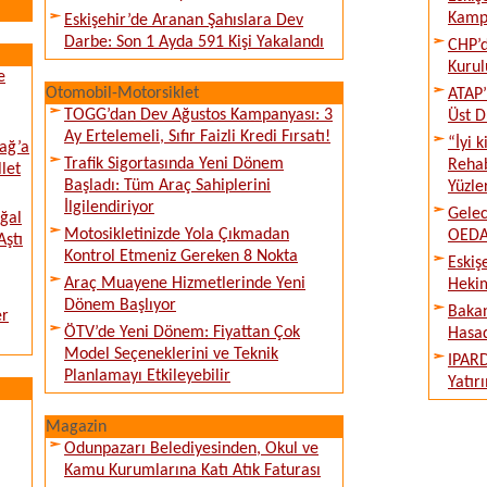
Kampı
Eskişehir’de Aranan Şahıslara Dev
Darbe: Son 1 Ayda 591 Kişi Yakalandı
CHP’d
Kurul
e
Otomobil-Motorsiklet
ATAP’
TOGG’dan Dev Ağustos Kampanyası: 3
Üst D
Ay Ertelemeli, Sıfır Faizli Kredi Fırsatı!
“İyi 
ağ’a
Trafik Sigortasında Yeni Dönem
Rehab
llet
Başladı: Tüm Araç Sahiplerini
Yüzle
İlgilendiriyor
Gelec
ğal
Motosikletinizde Yola Çıkmadan
OEDAŞ
Aştı
Kontrol Etmeniz Gereken 8 Nokta
Eskiş
Araç Muayene Hizmetlerinde Yeni
Hekim
Dönem Başlıyor
Bakan
er
ÖTV’de Yeni Dönem: Fiyattan Çok
Hasad
Model Seçeneklerini ve Teknik
IPARD
Planlamayı Etkileyebilir
Yatır
Magazin
Odunpazarı Belediyesinden, Okul ve
Kamu Kurumlarına Katı Atık Faturası