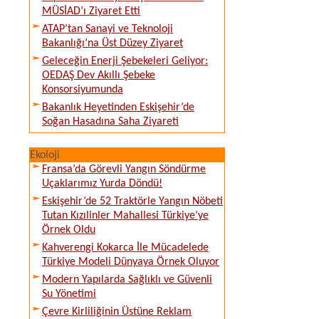
MÜSİAD’ı Ziyaret Etti
ATAP’tan Sanayi ve Teknoloji
Bakanlığı’na Üst Düzey Ziyaret
Geleceğin Enerji Şebekeleri Geliyor:
OEDAŞ Dev Akıllı Şebeke
Konsorsiyumunda
Bakanlık Heyetinden Eskişehir’de
Soğan Hasadına Saha Ziyareti
Ekoloji
Fransa’da Görevli Yangın Söndürme
Uçaklarımız Yurda Döndü!
Eskişehir’de 52 Traktörle Yangın Nöbeti
Tutan Kızılinler Mahallesi Türkiye’ye
Örnek Oldu
Kahverengi Kokarca İle Mücadelede
Türkiye Modeli Dünyaya Örnek Oluyor
Modern Yapılarda Sağlıklı ve Güvenli
Su Yönetimi
Çevre Kirliliğinin Üstüne Reklam