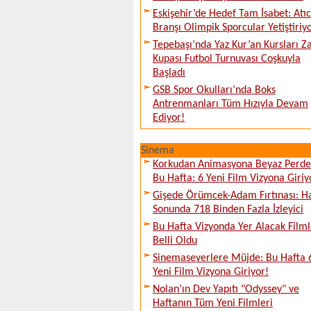
Eskişehir’de Hedef Tam İsabet: Atıcı
Branşı Olimpik Sporcular Yetiştiriy
Tepebaşı’nda Yaz Kur’an Kursları Z
Kupası Futbol Turnuvası Coşkuyla
Başladı
GSB Spor Okulları’nda Boks
Antrenmanları Tüm Hızıyla Devam
Ediyor!
Sinema
Korkudan Animasyona Beyaz Perd
Bu Hafta: 6 Yeni Film Vizyona Giriy
Gişede Örümcek-Adam Fırtınası: H
Sonunda 718 Binden Fazla İzleyici
Bu Hafta Vizyonda Yer Alacak Filml
Belli Oldu
Sinemaseverlere Müjde: Bu Hafta 
Yeni Film Vizyona Giriyor!
Nolan’ın Dev Yapıtı "Odyssey" ve
Haftanın Tüm Yeni Filmleri