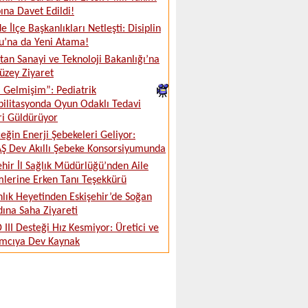
na Davet Edildi!
e İlçe Başkanlıkları Netleşti: Disiplin
u’na da Yeni Atama!
tan Sanayi ve Teknoloji Bakanlığı’na
üzey Ziyaret
ki Gelmişim”: Pediatrik
ilitasyonda Oyun Odaklı Tedavi
ri Güldürüyor
eğin Enerji Şebekeleri Geliyor:
 Dev Akıllı Şebeke Konsorsiyumunda
ehir İl Sağlık Müdürlüğü’nden Aile
lerine Erken Tanı Teşekkürü
lık Heyetinden Eskişehir’de Soğan
ına Saha Ziyareti
 III Desteği Hız Kesmiyor: Üretici ve
ımcıya Dev Kaynak