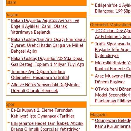
İslam
Eskişehir’de 1 Ayl
Bilançosu: 199 Şüph
Yaşam
Bakan Duyurdu: Ağustos Ayı Yaşlı ve
Otomobil-Motorsikle
Engelli Aylıkları Zamlı Olarak
TOGG’dan Dev Ağu
Yatırılmaya Başlandı
Ay Ertelemeli, Sıfır 
Bakan Göktaş’tan Ana Ocağı Emirdağ’a
Trafik Sigortasınd
Ziyaret: Üretici Kadın Çarşısı ve Millet
Başladı: Tüm Araç 
Bahçesi Açıldı
İlgilendiriyor
Bakan Göktaş Duyurdu: 2026’da Doğal
Motosikletinizde 
Gaz Desteği Toplam 1 Milyar TL’yi Aştı
Kontrol Etmeniz G
Temmuz Ayı Doğum Yardımı
Araç Muayene Hizm
Ödemeleri Hesaplara Yatırıldı!
Dönem Başlıyor
Aile ve Nüfus Yapısındaki Değişimler
ÖTV’de Yeni Dönem
Düzenli Olarak İzlenecek
Model Seçeneklerin
Planlamayı Etkileye
Spor
Es-Es Kupaya 2. Eleme Turundan
Magazin
Katılıyor! İşte Oynanacak Tarihler
Odunpazarı Beledi
Eskişehir’de Hedef Tam İsabet: Atıcılık
Kamu Kurumlarına K
Branşı Olimpik Sporcular Yetiştiriyor