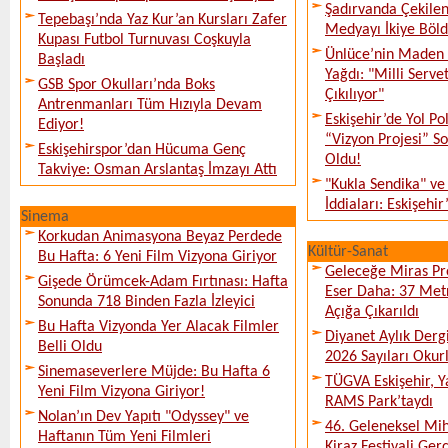
Şadırvanda Çekilen
Tepebaşı’nda Yaz Kur’an Kursları Zafer
Medyayı İkiye Böl
Kupası Futbol Turnuvası Coşkuyla
Ünlüce’nin Maden 
Başladı
Yağdı: "Milli Serve
GSB Spor Okulları’nda Boks
Çıkılıyor"
Antrenmanları Tüm Hızıyla Devam
Eskişehir’de Yol Po
Ediyor!
“Vizyon Projesi” 
Eskişehirspor’dan Hücuma Genç
Oldu!
Takviye: Osman Arslantaş İmzayı Attı
"Kukla Sendika" ve
İddiaları: Eskişehir
Sinema
Korkudan Animasyona Beyaz Perdede
Kültür-Sanat
Bu Hafta: 6 Yeni Film Vizyona Giriyor
Geleceğe Miras Pro
Gişede Örümcek-Adam Fırtınası: Hafta
Eser Daha: 37 Metr
Sonunda 718 Binden Fazla İzleyici
Açığa Çıkarıldı
Bu Hafta Vizyonda Yer Alacak Filmler
Diyanet Aylık Derg
Belli Oldu
2026 Sayıları Okur
Sinemaseverlere Müjde: Bu Hafta 6
TÜGVA Eskişehir, Ya
Yeni Film Vizyona Giriyor!
RAMS Park’taydı
Nolan’ın Dev Yapıtı "Odyssey" ve
46. Geleneksel Mih
Haftanın Tüm Yeni Filmleri
Kiraz Festivali Gerç