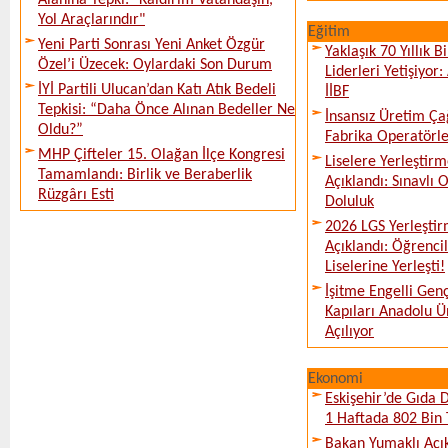
Alanına Tepki: "Kaldırım Vatandaşın,
Yol Araçlarındır"
Eğitim
Yeni Parti Sonrası Yeni Anket Özgür
Yaklaşık 70 Yıllık 
Özel’i Üzecek: Oylardaki Son Durum
Liderleri Yetişiyor
İYİ Partili Ulucan’dan Katı Atık Bedeli
İİBF
Tepkisi: “Daha Önce Alınan Bedeller Ne
İnsansız Üretim Çağ
Oldu?”
Fabrika Operatörle
MHP Çifteler 15. Olağan İlçe Kongresi
Liselere Yerleşti
Tamamlandı: Birlik ve Beraberlik
Açıklandı: Sınavlı
Rüzgârı Esti
Doluluk
2026 LGS Yerleştir
Açıklandı: Öğrencil
Liselerine Yerleşti!
İşitme Engelli Gen
Kapıları Anadolu Ün
Açılıyor
Ekonomi
Eskişehir’de Gıda 
1 Haftada 802 Bin 
Bakan Yumaklı Açı