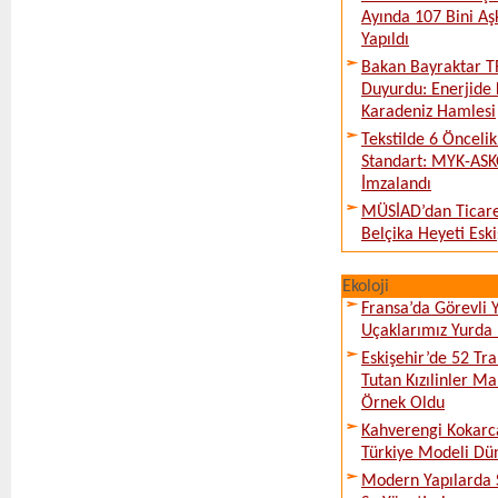
Ayında 107 Bini Aş
Yapıldı
Bakan Bayraktar T
Duyurdu: Enerjide 
Karadeniz Hamlesi
Tekstilde 6 Önceli
Standart: MYK-ASK
İmzalandı
MÜSİAD’dan Ticare
Belçika Heyeti Eski
Ekoloji
Fransa’da Görevli
Uçaklarımız Yurda
Eskişehir’de 52 Tr
Tutan Kızılinler Ma
Örnek Oldu
Kahverengi Kokarc
Türkiye Modeli Dü
Modern Yapılarda S