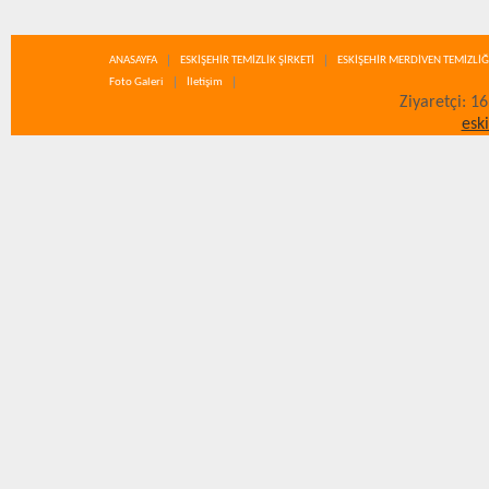
ANASAYFA
ESKİŞEHİR TEMİZLİK ŞİRKETİ
ESKİŞEHİR MERDİVEN TEMİZLİĞ
Foto Galeri
İletişim
Ziyaretçi: 1
esk