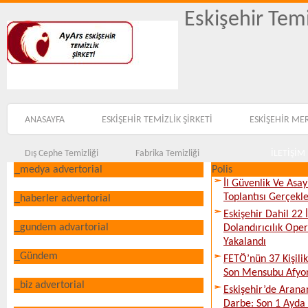
Eskişehir Temi
ANASAYFA
ESKİŞEHİR TEMİZLİK ŞİRKETİ
ESKİŞEHİR ME
Dış Cephe Temizliği
Fabrika Temizliği
İLETİŞİM
_medya advertorial
Polis
İl Güvenlik Ve Asa
Toplantısı Gerçekleş
_haberler advertorial
Eskişehir Dahil 22 İ
_gundem advartorial
Dolandırıcılık Ope
Yakalandı
_Gündem
FETÖ’nün 37 Kişili
Son Mensubu Afyon
_biz advertorial
Eskişehir’de Arana
Darbe: Son 1 Ayda 