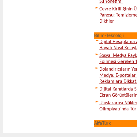
Su Yönetimi
Çevre Kirliliğinin
Panosu: Temizleme
Diktiler
Bilim-Teknoloji
Dijital Hesaplama 
Hayatı Nasıl Kolayl
Sosyal Medya Payl
Edilmesi Gereken 
Dolandırıcıların Ye
Medya: E-postalar 
Reklamlara Dikkat
Dijital Kanıtlarda S
Ekran Görüntüleri
Uluslararası Nükle
Olimpiyatı’nda Tür
AlfaTürk