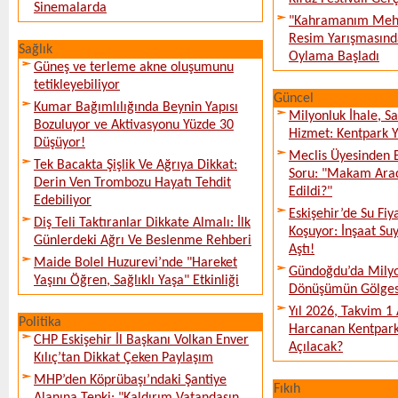
Sinemalarda
"Kahramanım Mehm
Resim Yarışmasında
Sağlık
Oylama Başladı
Güneş ve terleme akne oluşumunu
tetikleyebiliyor
Güncel
Kumar Bağımlılığında Beynin Yapısı
Milyonluk İhale, S
Bozuluyor ve Aktivasyonu Yüzde 30
Hizmet: Kentpark Ya
Düşüyor!
Meclis Üyesinden 
Tek Bacakta Şişlik Ve Ağrıya Dikkat:
Soru: "Makam Arac
Derin Ven Trombozu Hayatı Tehdit
Edildi?"
Edebiliyor
Eskişehir’de Su Fiy
Diş Teli Taktıranlar Dikkate Almalı: İlk
Koşuyor: İnşaat Suy
Günlerdeki Ağrı Ve Beslenme Rehberi
Aştı!
Maide Bolel Huzurevi’nde "Hareket
Gündoğdu’da Milyo
Yaşını Öğren, Sağlıklı Yaşa" Etkinliği
Dönüşümün Gölges
Yıl 2026, Takvim 1
Politika
Harcanan Kentpark
CHP Eskişehir İl Başkanı Volkan Enver
Açılacak?
Kılıç’tan Dikkat Çeken Paylaşım
MHP’den Köprübaşı’ndaki Şantiye
Fıkıh