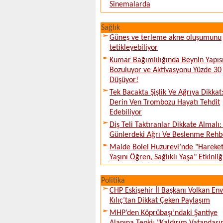
Sinemalarda
Sağlık
Güneş ve terleme akne oluşumunu
tetikleyebiliyor
Kumar Bağımlılığında Beynin Yapıs
Bozuluyor ve Aktivasyonu Yüzde 30
Düşüyor!
Tek Bacakta Şişlik Ve Ağrıya Dikkat
Derin Ven Trombozu Hayatı Tehdit
Edebiliyor
Diş Teli Taktıranlar Dikkate Almalı: 
Günlerdeki Ağrı Ve Beslenme Rehb
Maide Bolel Huzurevi’nde "Hareke
Yaşını Öğren, Sağlıklı Yaşa" Etkinliğ
Politika
CHP Eskişehir İl Başkanı Volkan En
Kılıç’tan Dikkat Çeken Paylaşım
MHP’den Köprübaşı’ndaki Şantiye