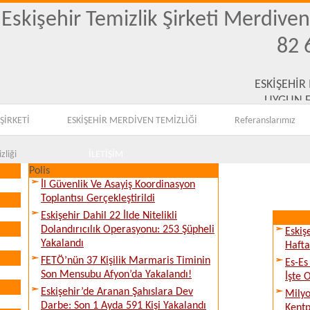
Eskişehir Temizlik Şirketi Merdive
82 
ESKİŞEHİR
UYGUN F
ŞİRKETİ
ESKİŞEHİR MERDİVEN TEMİZLİĞİ
Referanslarımız
zliği
İLETİŞİM
Polis
İl Güvenlik Ve Asayiş Koordinasyon
Toplantısı Gerçekleştirildi
Eskişehir Dahil 22 İlde Nitelikli
Dolandırıcılık Operasyonu: 253 Şüpheli
Eskiş
Yakalandı
Hafta
FETÖ’nün 37 Kişilik Marmaris Timinin
Es-Es
Son Mensubu Afyon’da Yakalandı!
İşte 
Eskişehir’de Aranan Şahıslara Dev
Milyo
Darbe: Son 1 Ayda 591 Kişi Yakalandı
Kentp