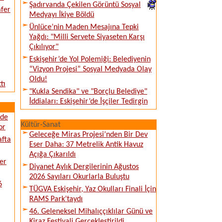
Şadırvanda Çekilen Görüntü Sosyal
afer
Medyayı İkiye Böldü
Ünlüce’nin Maden Mesajına Tepki
Yağdı: "Milli Servete Siyaseten Karşı
Çıkılıyor"
Eskişehir’de Yol Polemiği: Belediyenin
“Vizyon Projesi” Sosyal Medyada Olay
Oldu!
tı
"Kukla Sendika" ve "Borçlu Belediye"
İddiaları: Eskişehir’de İşçiler Tedirgin
ede
Kültür-Sanat
or
Geleceğe Miras Projesi’nden Bir Dev
afta
Eser Daha: 37 Metrelik Antik Havuz
Açığa Çıkarıldı
er
Diyanet Aylık Dergilerinin Ağustos
2026 Sayıları Okurlarla Buluştu
6
TÜGVA Eskişehir, Yaz Okulları Finali İçin
RAMS Park’taydı
46. Geleneksel Mihalıççıklılar Günü ve
Kiraz Festivali Gerçekleştirildi