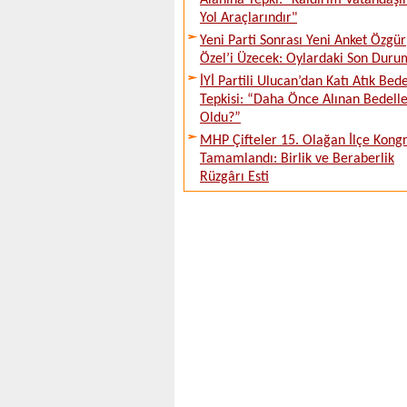
Alanına Tepki: "Kaldırım Vatandaşı
Yol Araçlarındır"
Yeni Parti Sonrası Yeni Anket Özgür
Özel’i Üzecek: Oylardaki Son Duru
İYİ Partili Ulucan’dan Katı Atık Bede
Tepkisi: “Daha Önce Alınan Bedell
Oldu?”
MHP Çifteler 15. Olağan İlçe Kongr
Tamamlandı: Birlik ve Beraberlik
Rüzgârı Esti