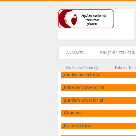
ANASAYFA
ESKİŞEHİR TEMİZLİK 
Dış Cephe Temizliği
Fabrika Temi
_medya advertorial
_haberler advertorial
_gundem advartorial
_Gündem
_biz advertorial