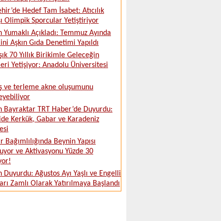
ehir’de Hedef Tam İsabet: Atıcılık
ı Olimpik Sporcular Yetiştiriyor
 Yumaklı Açıkladı: Temmuz Ayında
ini Aşkın Gıda Denetimi Yapıldı
şık 70 Yıllık Birikimle Geleceğin
leri Yetişiyor: Anadolu Üniversitesi
ş ve terleme akne oluşumunu
leyebiliyor
 Bayraktar TRT Haber’de Duyurdu:
ide Kerkük, Gabar ve Karadeniz
esi
 Bağımlılığında Beynin Yapısı
uyor ve Aktivasyonu Yüzde 30
yor!
 Duyurdu: Ağustos Ayı Yaşlı ve Engelli
ları Zamlı Olarak Yatırılmaya Başlandı