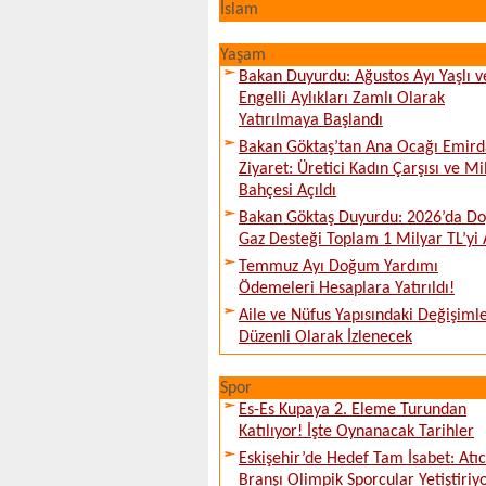
İslam
Yaşam
Bakan Duyurdu: Ağustos Ayı Yaşlı v
Engelli Aylıkları Zamlı Olarak
Yatırılmaya Başlandı
Bakan Göktaş’tan Ana Ocağı Emird
Ziyaret: Üretici Kadın Çarşısı ve Mi
Bahçesi Açıldı
Bakan Göktaş Duyurdu: 2026’da Do
Gaz Desteği Toplam 1 Milyar TL’yi 
Temmuz Ayı Doğum Yardımı
Ödemeleri Hesaplara Yatırıldı!
Aile ve Nüfus Yapısındaki Değişiml
Düzenli Olarak İzlenecek
Spor
Es-Es Kupaya 2. Eleme Turundan
Katılıyor! İşte Oynanacak Tarihler
Eskişehir’de Hedef Tam İsabet: Atıcı
Branşı Olimpik Sporcular Yetiştiriy