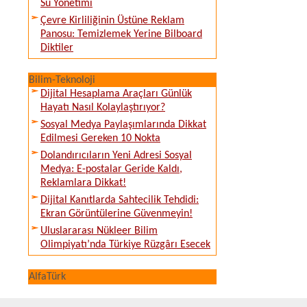
Su Yönetimi
Çevre Kirliliğinin Üstüne Reklam
Panosu: Temizlemek Yerine Bilboard
Diktiler
Bilim-Teknoloji
Dijital Hesaplama Araçları Günlük
Hayatı Nasıl Kolaylaştırıyor?
Sosyal Medya Paylaşımlarında Dikkat
Edilmesi Gereken 10 Nokta
Dolandırıcıların Yeni Adresi Sosyal
Medya: E-postalar Geride Kaldı,
Reklamlara Dikkat!
Dijital Kanıtlarda Sahtecilik Tehdidi:
Ekran Görüntülerine Güvenmeyin!
Uluslararası Nükleer Bilim
Olimpiyatı’nda Türkiye Rüzgârı Esecek
AlfaTürk