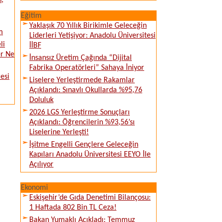
n,
Eğitim
Yaklaşık 70 Yıllık Birikimle Geleceğin
m
Liderleri Yetişiyor: Anadolu Üniversitesi
li
İİBF
er Ne
İnsansız Üretim Çağında “Dijital
Fabrika Operatörleri” Sahaya İniyor
esi
Liselere Yerleştirmede Rakamlar
Açıklandı: Sınavlı Okullarda %95,76
Doluluk
2026 LGS Yerleştirme Sonuçları
Açıklandı: Öğrencilerin %93,56’sı
Liselerine Yerleşti!
İşitme Engelli Gençlere Geleceğin
Kapıları Anadolu Üniversitesi EEYO İle
Açılıyor
Ekonomi
Eskişehir’de Gıda Denetimi Bilançosu:
1 Haftada 802 Bin TL Ceza!
Bakan Yumaklı Açıkladı: Temmuz