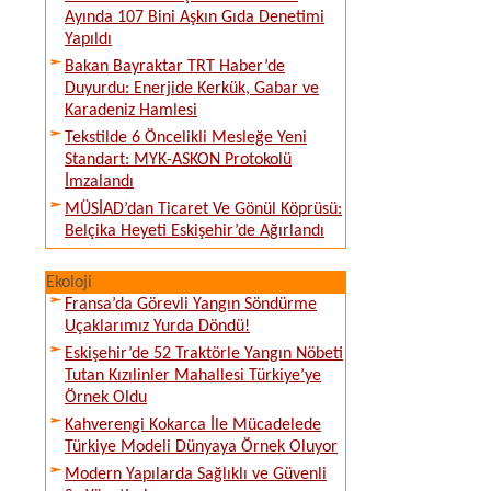
Ayında 107 Bini Aşkın Gıda Denetimi
Yapıldı
Bakan Bayraktar TRT Haber’de
Duyurdu: Enerjide Kerkük, Gabar ve
Karadeniz Hamlesi
Tekstilde 6 Öncelikli Mesleğe Yeni
Standart: MYK-ASKON Protokolü
İmzalandı
MÜSİAD’dan Ticaret Ve Gönül Köprüsü:
Belçika Heyeti Eskişehir’de Ağırlandı
Ekoloji
Fransa’da Görevli Yangın Söndürme
Uçaklarımız Yurda Döndü!
Eskişehir’de 52 Traktörle Yangın Nöbeti
Tutan Kızılinler Mahallesi Türkiye’ye
Örnek Oldu
Kahverengi Kokarca İle Mücadelede
Türkiye Modeli Dünyaya Örnek Oluyor
Modern Yapılarda Sağlıklı ve Güvenli