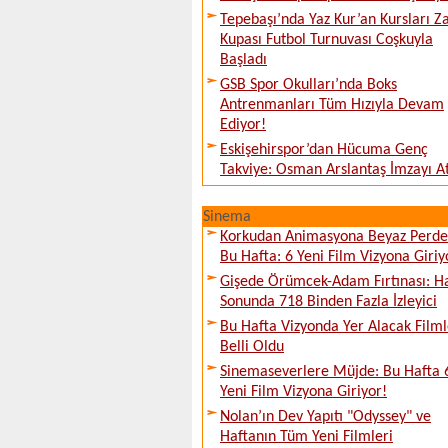
Tepebaşı’nda Yaz Kur’an Kursları Z
Kupası Futbol Turnuvası Coşkuyla
Başladı
GSB Spor Okulları’nda Boks
Antrenmanları Tüm Hızıyla Devam
Ediyor!
Eskişehirspor’dan Hücuma Genç
Takviye: Osman Arslantaş İmzayı At
Sinema
Korkudan Animasyona Beyaz Perd
Bu Hafta: 6 Yeni Film Vizyona Giriy
Gişede Örümcek-Adam Fırtınası: H
Sonunda 718 Binden Fazla İzleyici
Bu Hafta Vizyonda Yer Alacak Filml
Belli Oldu
Sinemaseverlere Müjde: Bu Hafta 
Yeni Film Vizyona Giriyor!
Nolan’ın Dev Yapıtı "Odyssey" ve
Haftanın Tüm Yeni Filmleri