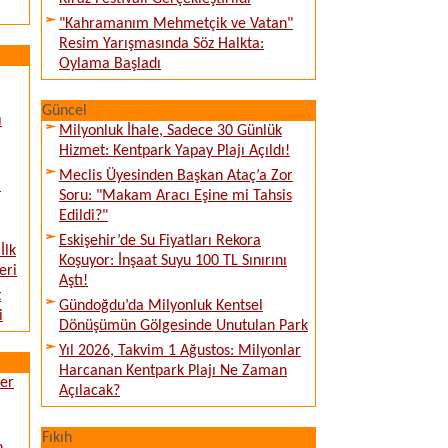
"Kahramanım Mehmetçik ve Vatan"
Resim Yarışmasında Söz Halkta:
Oylama Başladı
Güncel
ı
Milyonluk İhale, Sadece 30 Günlük
Hizmet: Kentpark Yapay Plajı Açıldı!
Meclis Üyesinden Başkan Ataç’a Zor
:
Soru: "Makam Aracı Eşine mi Tahsis
Edildi?"
Eskişehir’de Su Fiyatları Rekora
İlk
Koşuyor: İnşaat Suyu 100 TL Sınırını
eri
Aştı!
t
Gündoğdu’da Milyonluk Kentsel
i
Dönüşümün Gölgesinde Unutulan Park
Yıl 2026, Takvim 1 Ağustos: Milyonlar
Harcanan Kentpark Plajı Ne Zaman
ver
Açılacak?
Fıkıh