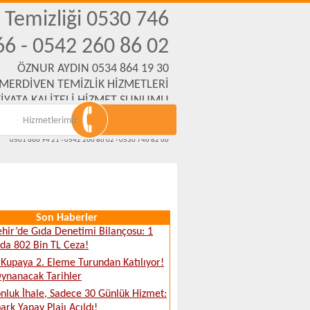
n Temizliği 0530 746
66 - 0542 260 86 02
ÖZNUR AYDIN 0534 864 19 30
 MERDİVEN TEMİZLİK HİZMETLERİ
İYATA KALİTELİ HİZMET SUNUMU
Hizmetlerimiz
Emek Mh. Yanartaş Sk. No:31 Eskişehir
www.eskisehirmerdiventemizliksirketi.com
0501 666 94 21 - 0542 260 86 02 - 0530 746 82 66
Son Haberler
ehir’de Gıda Denetimi Bilançosu: 1
da 802 Bin TL Ceza!
 Kupaya 2. Eleme Turundan Katılıyor!
Oynanacak Tarihler
nluk İhale, Sadece 30 Günlük Hizmet:
ark Yapay Plajı Açıldı!