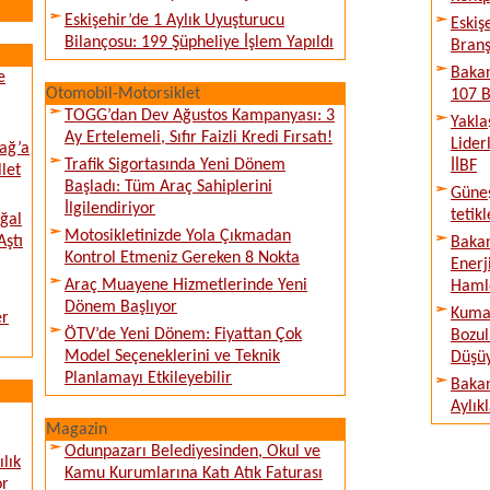
Eskişehir’de 1 Aylık Uyuşturucu
Eskiş
Bilançosu: 199 Şüpheliye İşlem Yapıldı
Branş
Bakan
e
Otomobil-Motorsiklet
107 B
TOGG’dan Dev Ağustos Kampanyası: 3
Yakla
Ay Ertelemeli, Sıfır Faizli Kredi Fırsatı!
Lider
ağ’a
Trafik Sigortasında Yeni Dönem
İİBF
llet
Başladı: Tüm Araç Sahiplerini
Güne
İlgilendiriyor
tetik
ğal
Motosikletinizde Yola Çıkmadan
Aştı
Bakan
Kontrol Etmeniz Gereken 8 Nokta
Enerj
Araç Muayene Hizmetlerinde Yeni
Haml
Dönem Başlıyor
Kumar
er
ÖTV’de Yeni Dönem: Fiyattan Çok
Bozul
Model Seçeneklerini ve Teknik
Düşü
Planlamayı Etkileyebilir
Bakan
Aylık
Magazin
Odunpazarı Belediyesinden, Okul ve
lık
Kamu Kurumlarına Katı Atık Faturası
or