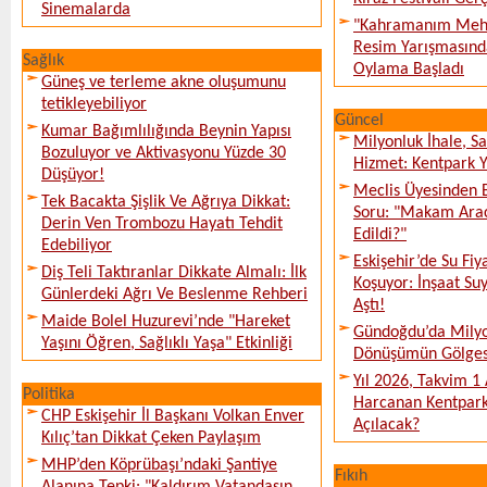
Sinemalarda
"Kahramanım Mehm
Resim Yarışmasında
Sağlık
Oylama Başladı
Güneş ve terleme akne oluşumunu
tetikleyebiliyor
Güncel
Kumar Bağımlılığında Beynin Yapısı
Milyonluk İhale, S
Bozuluyor ve Aktivasyonu Yüzde 30
Hizmet: Kentpark Ya
Düşüyor!
Meclis Üyesinden 
Tek Bacakta Şişlik Ve Ağrıya Dikkat:
Soru: "Makam Arac
Derin Ven Trombozu Hayatı Tehdit
Edildi?"
Edebiliyor
Eskişehir’de Su Fiy
Diş Teli Taktıranlar Dikkate Almalı: İlk
Koşuyor: İnşaat Suy
Günlerdeki Ağrı Ve Beslenme Rehberi
Aştı!
Maide Bolel Huzurevi’nde "Hareket
Gündoğdu’da Milyo
Yaşını Öğren, Sağlıklı Yaşa" Etkinliği
Dönüşümün Gölges
Yıl 2026, Takvim 1
Politika
Harcanan Kentpark
CHP Eskişehir İl Başkanı Volkan Enver
Açılacak?
Kılıç’tan Dikkat Çeken Paylaşım
MHP’den Köprübaşı’ndaki Şantiye
Fıkıh