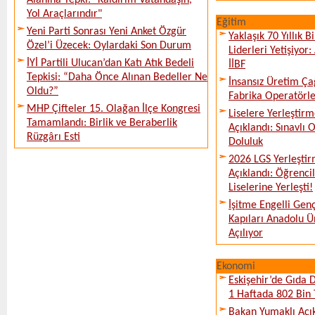
Alanına Tepki: "Kaldırım Vatandaşın,
Yol Araçlarındır"
Eğitim
Yeni Parti Sonrası Yeni Anket Özgür
Yaklaşık 70 Yıllık 
Özel’i Üzecek: Oylardaki Son Durum
Liderleri Yetişiyor
İYİ Partili Ulucan’dan Katı Atık Bedeli
İİBF
Tepkisi: “Daha Önce Alınan Bedeller Ne
İnsansız Üretim Çağ
Oldu?”
Fabrika Operatörle
MHP Çifteler 15. Olağan İlçe Kongresi
Liselere Yerleşti
Tamamlandı: Birlik ve Beraberlik
Açıklandı: Sınavlı
Rüzgârı Esti
Doluluk
2026 LGS Yerleştir
Açıklandı: Öğrencil
Liselerine Yerleşti!
İşitme Engelli Gen
Kapıları Anadolu Ün
Açılıyor
Ekonomi
Eskişehir’de Gıda 
1 Haftada 802 Bin 
Bakan Yumaklı Açı