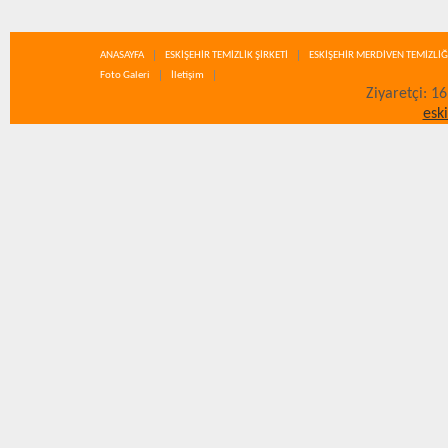
ANASAYFA
ESKİŞEHİR TEMİZLİK ŞİRKETİ
ESKİŞEHİR MERDİVEN TEMİZLİĞ
Foto Galeri
İletişim
Ziyaretçi: 1
esk