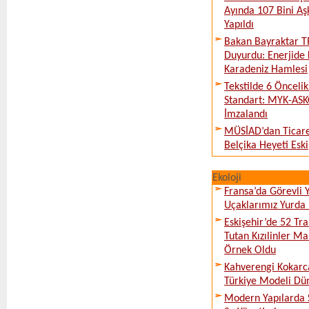
Ayında 107 Bini Aş
Yapıldı
Bakan Bayraktar T
Duyurdu: Enerjide 
Karadeniz Hamlesi
Tekstilde 6 Önceli
Standart: MYK-ASK
İmzalandı
MÜSİAD’dan Ticare
Belçika Heyeti Eski
Ekoloji
Fransa’da Görevli
Uçaklarımız Yurda
Eskişehir’de 52 Tr
Tutan Kızılinler Ma
Örnek Oldu
Kahverengi Kokarc
Türkiye Modeli Dü
Modern Yapılarda S