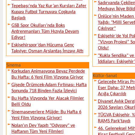
Şadırvanda Çekilen
Tepebaşı’nda Yaz Kur’an Kursları Zafer
Medyayı İkiye Böl
Kupası Futbol Turnuvası Coşkuyla
Ünlüce’nin Maden 
Başladı
Yağdı: "Milli Serve
GSB Spor Okulları’nda Boks
Çıkılıyor"
Antrenmanları Tüm Hızıyla Devam
Eskişehir’de Yol Po
Ediyor!
“Vizyon Projesi” 
Eskişehirspor’dan Hücuma Genç
Oldu!
Takviye: Osman Arslantaş İmzayı Attı
"Kukla Sendika" ve
İddiaları: Eskişehir
Sinema
Korkudan Animasyona Beyaz Perdede
Kültür-Sanat
Bu Hafta: 6 Yeni Film Vizyona Giriyor
Geleceğe Miras Pro
Gişede Örümcek-Adam Fırtınası: Hafta
Eser Daha: 37 Metr
Sonunda 718 Binden Fazla İzleyici
Açığa Çıkarıldı
Bu Hafta Vizyonda Yer Alacak Filmler
Diyanet Aylık Derg
Belli Oldu
2026 Sayıları Okur
Sinemaseverlere Müjde: Bu Hafta 6
TÜGVA Eskişehir, Ya
Yeni Film Vizyona Giriyor!
RAMS Park’taydı
Nolan’ın Dev Yapıtı "Odyssey" ve
46. Geleneksel Mih
Haftanın Tüm Yeni Filmleri
Kiraz Festivali Gerç