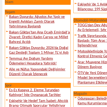
İslam
Eskişehir’de 1 Ayl
Bilançosu: 199 Şüph
Yaşam
Bakan Duyurdu: Ağustos Ayı Yaşlı ve
Otomobil-Motorsikle
Engelli Aylıkları Zamlı Olarak
TOGG’dan Dev Ağu
Yatırılmaya Başlandı
Ay Ertelemeli, Sıfır 
Bakan Göktaş’tan Ana Ocağı Emirdağ’a
Trafik Sigortasınd
Ziyaret: Üretici Kadın Çarşısı ve Millet
Başladı: Tüm Araç 
Bahçesi Açıldı
İlgilendiriyor
Bakan Göktaş Duyurdu: 2026’da Doğal
Motosikletinizde 
Gaz Desteği Toplam 1 Milyar TL’yi Aştı
Kontrol Etmeniz G
Temmuz Ayı Doğum Yardımı
Araç Muayene Hizm
Ödemeleri Hesaplara Yatırıldı!
Dönem Başlıyor
Aile ve Nüfus Yapısındaki Değişimler
ÖTV’de Yeni Dönem
Düzenli Olarak İzlenecek
Model Seçeneklerin
Planlamayı Etkileye
Spor
Es-Es Kupaya 2. Eleme Turundan
Magazin
Katılıyor! İşte Oynanacak Tarihler
Odunpazarı Beledi
Eskişehir’de Hedef Tam İsabet: Atıcılık
Kamu Kurumlarına K
Branşı Olimpik Sporcular Yetiştiriyor