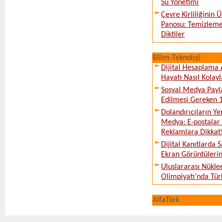
Su Yönetimi
Çevre Kirliliğinin
Panosu: Temizleme
Diktiler
Bilim-Teknoloji
Dijital Hesaplama 
Hayatı Nasıl Kolayl
Sosyal Medya Payl
Edilmesi Gereken 
Dolandırıcıların Ye
Medya: E-postalar 
Reklamlara Dikkat
Dijital Kanıtlarda S
Ekran Görüntüleri
Uluslararası Nükle
Olimpiyatı’nda Tür
AlfaTürk