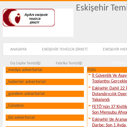
Eskişehir Temi
ANASAYFA
ESKİŞEHİR TEMİZLİK ŞİRKETİ
ESKİŞEHİR ME
Dış Cephe Temizliği
Fabrika Temizliği
İLETİŞİM
_medya advertorial
Polis
İl Güvenlik Ve Asa
Toplantısı Gerçekleş
_haberler advertorial
Eskişehir Dahil 22 İ
_gundem advartorial
Dolandırıcılık Ope
Yakalandı
_Gündem
FETÖ’nün 37 Kişili
Son Mensubu Afyon
_biz advertorial
Eskişehir’de Arana
Darbe: Son 1 Ayda 